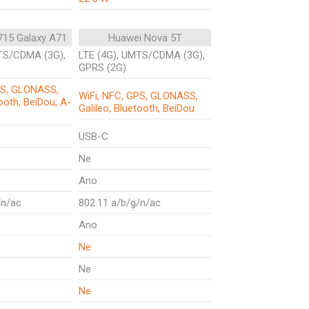
15 Galaxy A71
Huawei Nova 5T
TS/CDMA (3G),
LTE (4G), UMTS/CDMA (3G),
GPRS (2G)
PS, GLONASS,
WiFi, NFC, GPS, GLONASS,
tooth, BeiDou, A-
Galileo, Bluetooth, BeiDou
USB-C
Ne
Ano
/n/ac
802.11 a/b/g/n/ac
Ano
Ne
Ne
Ne