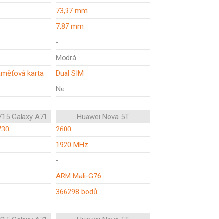
73,97 mm
7,87 mm
-
Modrá
aměťová karta
Dual SIM
Ne
15 Galaxy A71
Huawei Nova 5T
730
2600
1920 MHz
-
ARM Mali-G76
366298 bodů