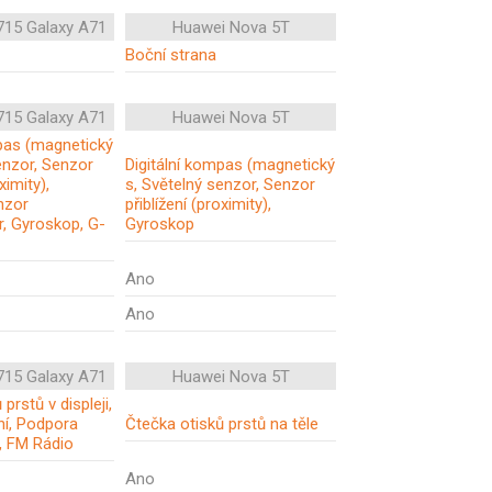
15 Galaxy A71
Huawei Nova 5T
Boční strana
15 Galaxy A71
Huawei Nova 5T
mpas (magnetický
enzor, Senzor
Digitální kompas (magnetický
ximity),
s, Světelný senzor, Senzor
nzor
přiblížení (proximity),
r, Gyroskop, G-
Gyroskop
Ano
Ano
15 Galaxy A71
Huawei Nova 5T
prstů v displeji,
ní, Podpora
Čtečka otisků prstů na těle
, FM Rádio
Ano