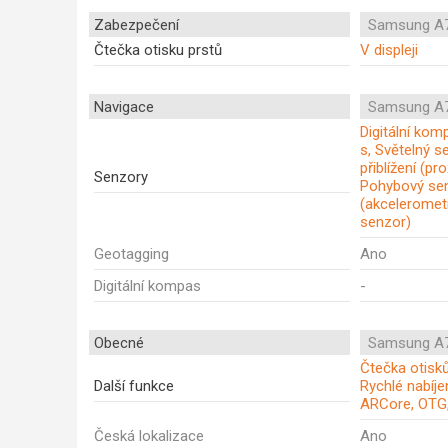
Zabezpečení
Samsung A7
Čtečka otisku prstů
V displeji
Navigace
Samsung A7
Digitální ko
s, Světelný s
přiblížení (pro
Senzory
Pohybový se
(akceleromet
senzor)
Geotagging
Ano
Digitální kompas
-
Obecné
Samsung A7
Čtečka otisků 
Další funkce
Rychlé nabíje
ARCore, OTG
Česká lokalizace
Ano