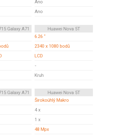
Ano
Ano
15 Galaxy A71
Huawei Nova 5T
6.26 "
bodů
2340 x 1080 bodů
D
LCD
-
Kruh
15 Galaxy A71
Huawei Nova 5T
Širokoúhlý Makro
4 x
1 x
48 Mpx