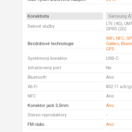
Konektivita
Samsung A7
LTE (4G), UM
Datové služby
GPRS (2G)
WiFi, NFC, G
Bezdrátové technologie
Galileo, Blue
GPS
Systémový konektor
USB-C
Infračervený port
Ne
Bluetooth
Ano
Wi-Fi
802.11 a/b/g
NFC
Ano
Konektor jack 3,5mm
Ano
Stereo reproduktory
-
FM rádio
Ano