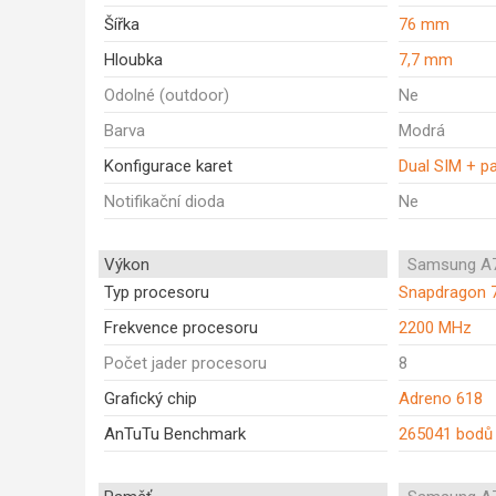
Šířka
76 mm
Hloubka
7,7 mm
Odolné (outdoor)
Ne
Barva
Modrá
Konfigurace karet
Dual SIM + p
Notifikační dioda
Ne
Výkon
Samsung A7
Typ procesoru
Snapdragon 
Frekvence procesoru
2200 MHz
Počet jader procesoru
8
Grafický chip
Adreno 618
AnTuTu Benchmark
265041 bodů