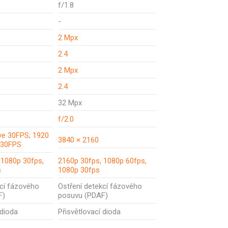
f/1.8
-
2 Mpx
2.4
2 Mpx
2.4
32 Mpx
f/2.0
ve 30FPS; 1920
3840 × 2160
/30FPS
 1080p 30fps,
2160p 30fps, 1080p 60fps,
s
1080p 30fps
kcí fázového
Ostření detekcí fázového
F)
posuvu (PDAF)
 dioda
Přisvětlovací dioda