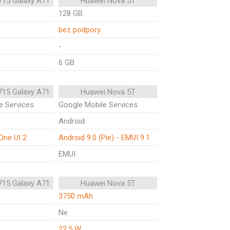
15 Galaxy A71
Huawei Nova 5T
128 GB
bez podpory
-
6 GB
15 Galaxy A71
Huawei Nova 5T
e Services
Google Mobile Services
Android
One UI 2
Android 9.0 (Pie) - EMUI 9.1
EMUI
15 Galaxy A71
Huawei Nova 5T
3750 mAh
Ne
22.5 W