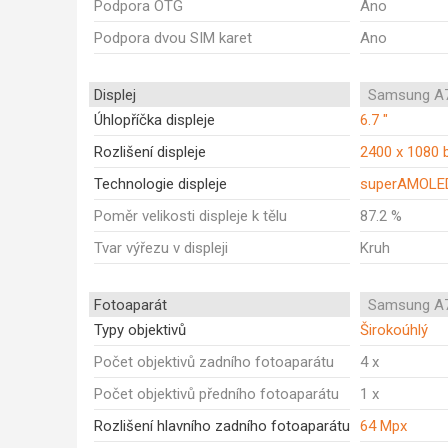
Podpora OTG
Ano
Podpora dvou SIM karet
Ano
Displej
Samsung A7
Úhlopříčka displeje
6.7 "
Rozlišení displeje
2400 x 1080 
Technologie displeje
superAMOLE
Poměr velikosti displeje k tělu
87.2 %
Tvar výřezu v displeji
Kruh
Fotoaparát
Samsung A7
Typy objektivů
Širokoúhlý
Počet objektivů zadního fotoaparátu
4 x
Počet objektivů předního fotoaparátu
1 x
Rozlišení hlavního zadního fotoaparátu
64 Mpx