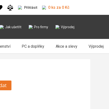
0 ks za 0 Kč
Přihlásit
Jak ušetřit
Pro firmy
Výprodej
šenství
PC a doplňky
Akce a slevy
Výprodej
dat