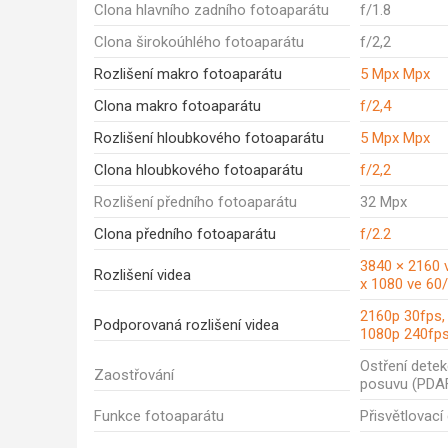
Clona hlavního zadního fotoaparátu
f/1.8
Clona širokoúhlého fotoaparátu
f/2,2
Rozlišení makro fotoaparátu
5 Mpx Mpx
Clona makro fotoaparátu
f/2,4
Rozlišení hloubkového fotoaparátu
5 Mpx Mpx
Clona hloubkového fotoaparátu
f/2,2
Rozlišení předního fotoaparátu
32 Mpx
Clona předního fotoaparátu
f/2.2
3840 × 2160 
Rozlišení videa
x 1080 ve 60
2160p 30fps,
Podporovaná rozlišení videa
1080p 240fp
Ostření dete
Zaostřování
posuvu (PDA
Funkce fotoaparátu
Přisvětlovací