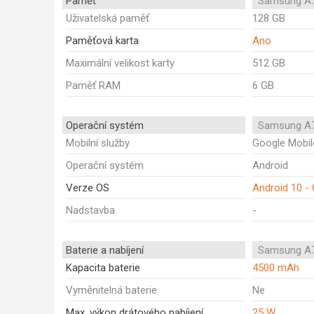
Paměť
Samsung A7
Uživatelská paměť
128 GB
Paměťová karta
Ano
Maximální velikost karty
512 GB
Paměť RAM
6 GB
Operační systém
Samsung A7
Mobilní služby
Google Mobil
Operační systém
Android
Verze OS
Android 10 - 
Nadstavba
-
Baterie a nabíjení
Samsung A7
Kapacita baterie
4500 mAh
Vyměnitelná baterie
Ne
Max. výkon drátového nabíjení
25 W