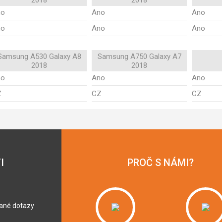
2018
2018
no
Ano
Ano
no
Ano
Ano
Samsung A530 Galaxy A8
Samsung A750 Galaxy A7
2018
2018
no
Ano
Ano
Z
CZ
CZ
I
PROČ S NÁMI?
dané dotazy