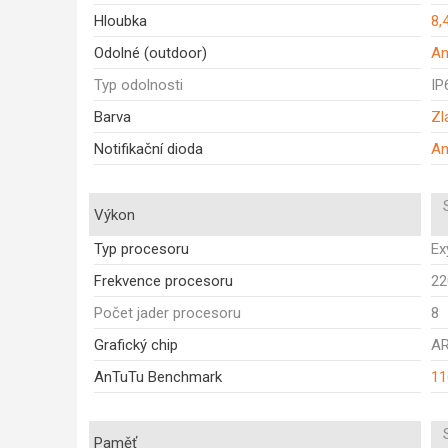
Hloubka
8,
Odolné (outdoor)
A
Typ odolnosti
IP
Barva
Zl
Notifikační dioda
A
Výkon
Typ procesoru
Ex
Frekvence procesoru
22
Počet jader procesoru
8
Grafický chip
AR
AnTuTu Benchmark
11
Paměť