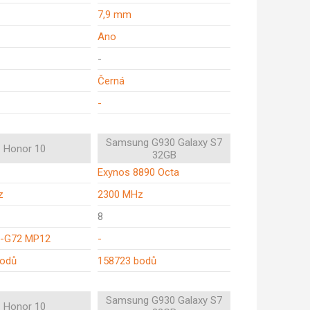
7,9 mm
Ano
-
Černá
-
Samsung G930 Galaxy S7
Honor 10
32GB
Exynos 8890 Octa
z
2300 MHz
8
i-G72 MP12
-
bodů
158723 bodů
Samsung G930 Galaxy S7
Honor 10