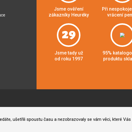
Jsme ověření
Při nespokoje
zákazníky Heuréky
vrácení pe
uce
29
Jsme tady už
95% katalog
od roku 1997
produktu skl
hledáte, ušetřili spoustu času a nezobrazovaly se vám věci, které V