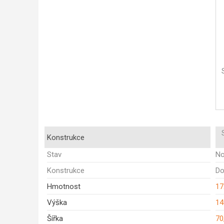
Konstrukce
Stav
No
Konstrukce
Do
Hmotnost
17
Výška
14
Šířka
70