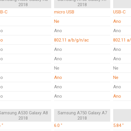
2018
2018
SB-C
micro USB
USB-C
e
Ne
Ano
no
Ano
Ano
no
802.11 a/b/g/n/ac
802.11 a
no
Ano
Ano
no
Ano
Ano
e
Ne
Ne
no
Ano
Ne
no
Ano
Ano
no
Ano
Ano
Samsung A530 Galaxy A8
Samsung A750 Galaxy A7
2018
2018
 "
6.0 "
5.84 "