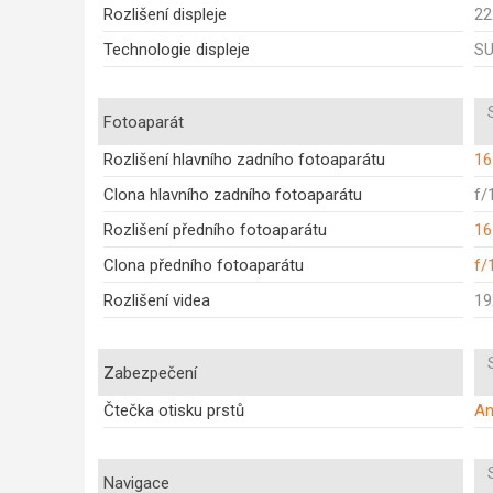
Rozlišení displeje
22
Technologie displeje
S
Fotoaparát
Rozlišení hlavního zadního fotoaparátu
16
Clona hlavního zadního fotoaparátu
f/
Rozlišení předního fotoaparátu
16
Clona předního fotoaparátu
f/
Rozlišení videa
19
Zabezpečení
Čtečka otisku prstů
A
Navigace