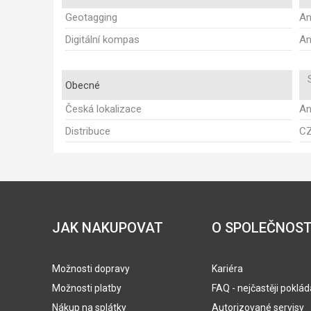
Geotagging
A
Digitální kompas
A
Obecné
Česká lokalizace
A
Distribuce
C
JAK NAKUPOVAT
O SPOLEČNOST
Možnosti dopravy
Kariéra
Možnosti platby
FAQ - nejčastěji poklá
Nákup na splátky
Autorizované servisy