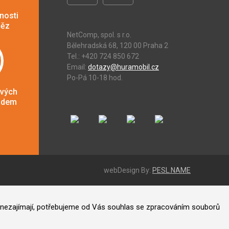
nosti
něz
NetComp, spol. s r.o.
Bělehradská 68, 120 00 Praha 2
Tel.: +420 724 850 672
Email:
dotazy@huramobil.cz
Po-Pá 10-18 hod.
ových
adem
webDesign By:
PESL.NAME
ás nezajímají, potřebujeme od Vás souhlas se zpracováním souborů