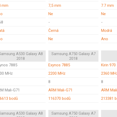
4 mm
7,5 mm
7.7 mm
no
Ne
Ne
68
-
-
atá
Černá
Modrá
no
Ne
Ano
Samsung A530 Galaxy A8
Samsung A750 Galaxy A7
2018
2018
ynos 7885
Exynos 7885
Kirin 970
00 MHz
2200 MHz
2360 MH
8
8
M Mali-G71
ARM Mali-G71
ARM Mal
6613 bodů
116370 bodů
213381 
Samsung A530 Galaxy A8
Samsung A750 Galaxy A7