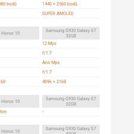
080 bodů
1440 × 2560 bodů
SUPER AMOLED
Samsung G930 Galaxy S7
Honor 10
32GB
12 Mpx
f/1.7
Ano Mpx
f/1.7
160
4096 × 2160
Samsung G930 Galaxy S7
Honor 10
32GB
ton
-
Samsung G930 Galaxy S7
Honor 10