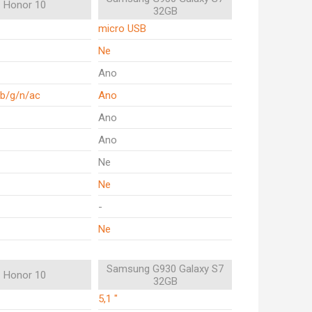
Honor 10
32GB
micro USB
Ne
Ano
/b/g/n/ac
Ano
Ano
Ano
Ne
Ne
-
Ne
Samsung G930 Galaxy S7
Honor 10
32GB
5,1 "