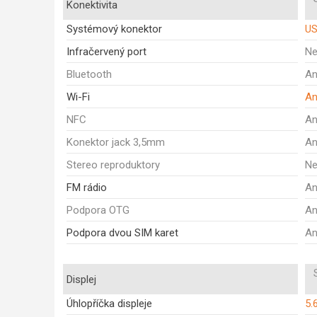
Konektivita
Systémový konektor
U
Infračervený port
N
Bluetooth
A
Wi-Fi
A
NFC
A
Konektor jack 3,5mm
A
Stereo reproduktory
N
FM rádio
A
Podpora OTG
A
Podpora dvou SIM karet
A
Displej
Úhlopříčka displeje
5.6