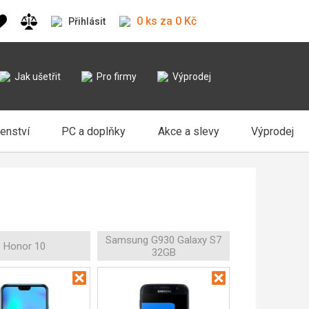
0 ks za 0 Kč
Přihlásit
Jak ušetřit
Pro firmy
Výprodej
šenství
PC a doplňky
Akce a slevy
Výprodej
Samsung G930 Galaxy S7
Honor 10
32GB