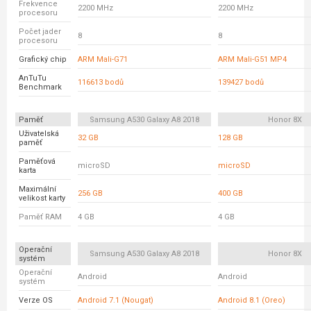
Frekvence
2200 MHz
2200 MHz
procesoru
Počet jader
8
8
procesoru
Grafický chip
ARM Mali-G71
ARM Mali-G51 MP4
AnTuTu
116613 bodů
139427 bodů
Benchmark
Paměť
Samsung A530 Galaxy A8 2018
Honor 8X
Uživatelská
32 GB
128 GB
paměť
Paměťová
microSD
microSD
karta
Maximální
256 GB
400 GB
velikost karty
Paměť RAM
4 GB
4 GB
Operační
Samsung A530 Galaxy A8 2018
Honor 8X
systém
Operační
Android
Android
systém
Verze OS
Android 7.1 (Nougat)
Android 8.1 (Oreo)