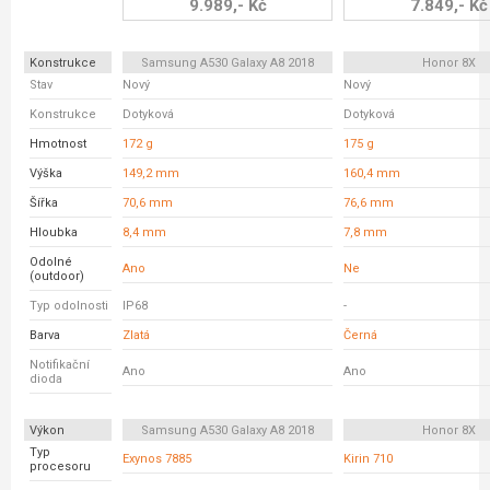
9.989,- Kč
7.849,- Kč
Konstrukce
Samsung A530 Galaxy A8 2018
Honor 8X
Stav
Nový
Nový
Konstrukce
Dotyková
Dotyková
Hmotnost
172 g
175 g
Výška
149,2 mm
160,4 mm
Šířka
70,6 mm
76,6 mm
Hloubka
8,4 mm
7,8 mm
Odolné
Ano
Ne
(outdoor)
Typ odolnosti
IP68
-
Barva
Zlatá
Černá
Notifikační
Ano
Ano
dioda
Výkon
Samsung A530 Galaxy A8 2018
Honor 8X
Typ
Exynos 7885
Kirin 710
procesoru