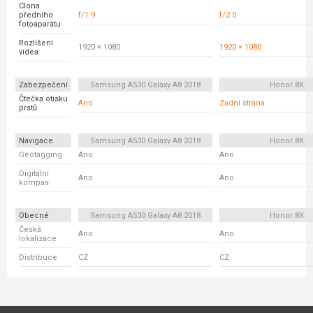
Clona
předního
f/1.9
f/2.0
fotoaparátu
Rozlišení
1920 × 1080
1920 × 1080
videa
Zabezpečení
Samsung A530 Galaxy A8 2018
Honor 8X
Čtečka otisku
Ano
Zadní strana
prstů
Navigace
Samsung A530 Galaxy A8 2018
Honor 8X
Geotagging
Ano
Ano
Digitální
Ano
Ano
kompas
Obecné
Samsung A530 Galaxy A8 2018
Honor 8X
Česká
Ano
Ano
lokalizace
Distribuce
CZ
CZ