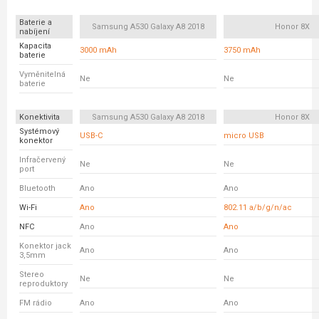
Baterie a
Samsung A530 Galaxy A8 2018
Honor 8X
nabíjení
Kapacita
3000 mAh
3750 mAh
baterie
Vyměnitelná
Ne
Ne
baterie
Konektivita
Samsung A530 Galaxy A8 2018
Honor 8X
Systémový
USB-C
micro USB
konektor
Infračervený
Ne
Ne
port
Bluetooth
Ano
Ano
Wi-Fi
Ano
802.11 a/b/g/n/ac
NFC
Ano
Ano
Konektor jack
Ano
Ano
3,5mm
Stereo
Ne
Ne
reproduktory
FM rádio
Ano
Ano