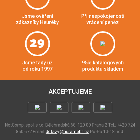
Jsme ověření
Při nespokojenosti
zákazníky Heuréky
vrácení peněz
29
Jsme tady už
95% katalogových
od roku 1997
produktu skladem
AKCEPTUJEME
NetComp, spol. s r.o.
Bělehradská 68, 120 00 Praha 2
Tel.: +420 724
850 672
Email:
dotazy@huramobil.cz
Po-Pá 10-18 hod.