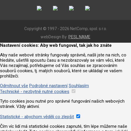
Copyright © 1997 - 2026 NetComp, spol. s r.o.
webDesign By:
PESL.NAME
Nastavení cookies: Aby web fungoval, tak jak ho znáte
Aby naše webové stránky fungovaly správně, našli jste na nich, co
hledáte, ušetřili spoustu času a nezobrazovaly se vám věci, které
Vás nezajímají, potřebujeme od Vás souhlas se zpracováním
souborů cookies, tj. malých souborů, které se ukládají ve vašem
prohlížeči.
Odmítnout vše
Podrobné nastavení
Souhlasím
Technické - nezbytně nutné cookies
Tyto cookies jsou nutné pro správné fungování našich webových
stránek. Vždy aktivní.
Statistické - abychom věděli co zlepšit
Čím víc lidí má statistické cookies zapnuté, tím lépe můžeme naše