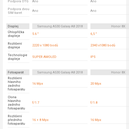
Podpora OTG
Ano
Ano
Podpora dvou
Ano
Ano
SIM karet
Displej
Samsung A530 Galaxy A8 2018
Honor 8X
Úhlopříčka
5.6 "
6,5 "
displeje
Rozlišení
2220 x 1080 bodů
2340 x1080 bodů
displeje
Technologie
SUPER AMOLED
IPS
displeje
Fotoaparát
Samsung A530 Galaxy A8 2018
Honor 8X
Rozlišení
hlavního
16 Mpx
20 Mpx
zadního
fotoaparátu
Clona
hlavního
f/1.7
f/1.8
zadního
fotoaparátu
Rozlišení
předního
16 + 8 Mpx
16 Mpx
fotoaparátu