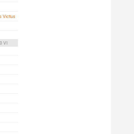
s Victus
0 VI