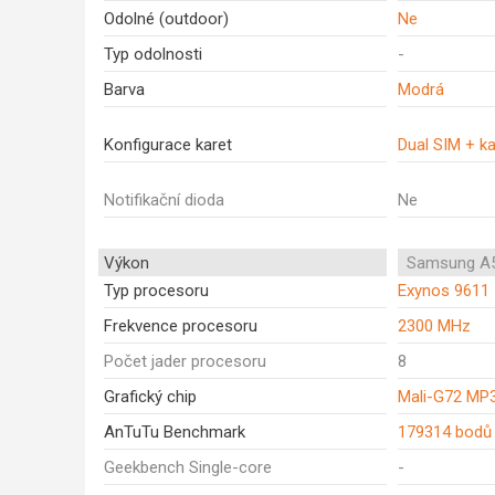
Odolné (outdoor)
Ne
Typ odolnosti
-
Barva
Modrá
Konfigurace karet
Dual SIM + ka
Notifikační dioda
Ne
Výkon
Samsung A5
Typ procesoru
Exynos 9611
Frekvence procesoru
2300 MHz
Počet jader procesoru
8
Grafický chip
Mali-G72 MP
AnTuTu Benchmark
179314 bodů
Geekbench Single-core
-