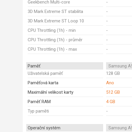
Geekbench Multi-core
-
3D Mark Extreme ST stabilita
-
3D Mark Extreme ST Loop 10
-
CPU Throttling (1h) - min
-
CPU Throttling (1h) - průměr
-
CPU Throttling (1h) - max
-
Paměť
Samsung A5
Uživatelská paměť
128 GB
Paměťová karta
Ano
Maximální velikost karty
512 GB
Paměť RAM
4 GB
Typ paměti
-
Operační systém
Samsung A5