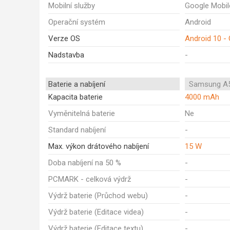
Mobilní služby
Google Mobil
Operační systém
Android
Verze OS
Android 10 - 
Nadstavba
-
Baterie a nabíjení
Samsung A5
Kapacita baterie
4000 mAh
Vyměnitelná baterie
Ne
Standard nabíjení
-
Max. výkon drátového nabíjení
15 W
Doba nabíjení na 50 %
-
PCMARK - celková výdrž
-
Výdrž baterie (Průchod webu)
-
Výdrž baterie (Editace videa)
-
Výdrž baterie (Editace textu)
-