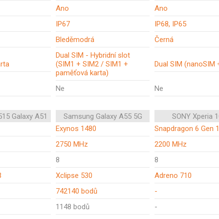
Ano
Ano
IP67
IP68, IP65
Bleděmodrá
Černá
Dual SIM - Hybridní slot
rta
(SIM1 + SIM2 / SIM1 +
Dual SIM (nanoSIM 
paměťová karta)
Ne
Ne
15 Galaxy A51
Samsung Galaxy A55 5G
SONY Xperia 1
Exynos 1480
Snapdragon 6 Gen 
2750 MHz
2200 MHz
8
8
3
Xclipse 530
Adreno 710
742140 bodů
-
1148 bodů
-