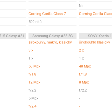
-
Ne
Corning Gorilla Glass 7
Corning Gorilla Glas
500 nitů
-
15 Galaxy A51
Samsung Galaxy A55 5G
SONY Xperia 1
širokoúhlý, makro, klasický
širokoúhlý, klasický
3 x
2 x
1 x
1 x
50 Mpx
48 Mpx
f/1.8
f/1.8
12 Mpx
8 Mpx
f/2.2
f/2.2
5 Mpx
-
f/2.4
-