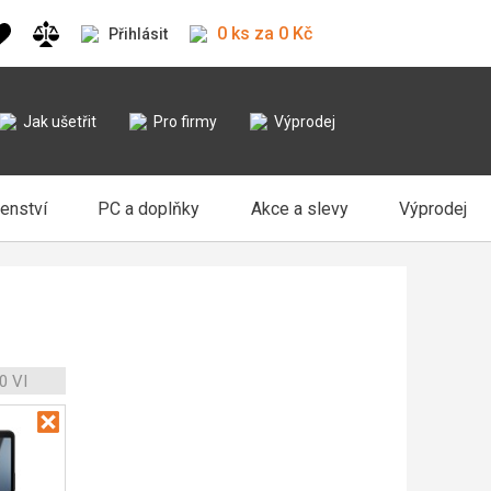
0 ks za 0 Kč
Přihlásit
Jak ušetřit
Pro firmy
Výprodej
šenství
PC a doplňky
Akce a slevy
Výprodej
0 VI