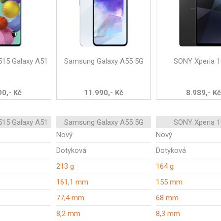
15 Galaxy A51
Samsung Galaxy A55 5G
SONY Xperia 1
90,- Kč
11.990,- Kč
8.989,- Kč
15 Galaxy A51
Samsung Galaxy A55 5G
SONY Xperia 1
Nový
Nový
Dotyková
Dotyková
213 g
164 g
161,1 mm
155 mm
77,4 mm
68 mm
8,2 mm
8,3 mm