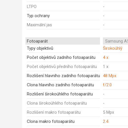
LTPO
-
Typ ochrany
-
Maximální jas
-
Fotoaparát
Samsung A5
Typy objektivů
Širokoúhlý
Počet objektivů zadního fotoaparátu
4 x
Počet objektivů předního fotoaparátu
1 x
Rozlišení hlavního zadního fotoaparátu
48 Mpx
Clona hlavního zadního fotoaparátu
f/2.0
Rozlišení širokoúhlého fotoaparátu
-
Clona širokoúhlého fotoaparátu
-
Rozlišení makro fotoaparátu
5 Mpx
Clona makro fotoaparátu
2.4