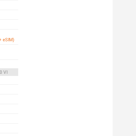
+ eSIM)
0 VI
1