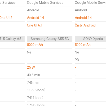
e Services
Google Mobile Services
Google Mobile Serv
Android
Android
One UI 2
Android 14
Android 14
One UI 6.1
Čistý Android
15 Galaxy A51
Samsung Galaxy A55 5G
SONY Xperia 1
5000 mAh
5000 mAh
Ne
Ne
-
PD
25 W
-
40,5 min.
-
746 min
-
11795 bodů
-
7411 bodů
-
17613 bodů
-