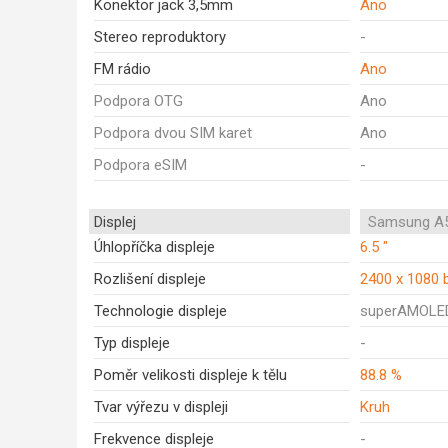
Konektor jack 3,5mm
Ano
Stereo reproduktory
-
FM rádio
Ano
Podpora OTG
Ano
Podpora dvou SIM karet
Ano
Podpora eSIM
-
Displej
Samsung A5
Úhlopříčka displeje
6.5 "
Rozlišení displeje
2400 x 1080 
Technologie displeje
superAMOLE
Typ displeje
-
Poměr velikosti displeje k tělu
88.8 %
Tvar výřezu v displeji
Kruh
Frekvence displeje
-