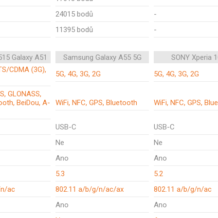
24015 bodů
-
11395 bodů
-
15 Galaxy A51
Samsung Galaxy A55 5G
SONY Xperia 1
TS/CDMA (3G),
5G, 4G, 3G, 2G
5G, 4G, 3G, 2G
PS, GLONASS,
tooth, BeiDou, A-
WiFi, NFC, GPS, Bluetooth
WiFi, NFC, GPS, Blu
USB-C
USB-C
Ne
Ne
Ano
Ano
5.3
5.2
/n/ac
802.11 a/b/g/n/ac/ax
802.11 a/b/g/n/ac
Ano
Ano