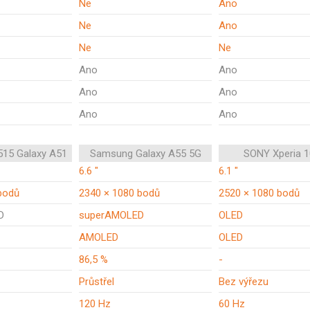
Ne
Ano
Ne
Ano
Ne
Ne
Ano
Ano
Ano
Ano
Ano
Ano
15 Galaxy A51
Samsung Galaxy A55 5G
SONY Xperia 1
6.6 "
6.1 "
bodů
2340 × 1080 bodů
2520 × 1080 bodů
D
superAMOLED
OLED
AMOLED
OLED
86,5 %
-
Průstřel
Bez výřezu
120 Hz
60 Hz