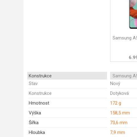
Samsung A5
6.9
Konstrukce
Samsung A5
Stav
Nový
Konstrukce
Dotyková
Hmotnost
172 g
Výška
158,5 mm
Šířka
73,6 mm
Hloubka
7,9 mm