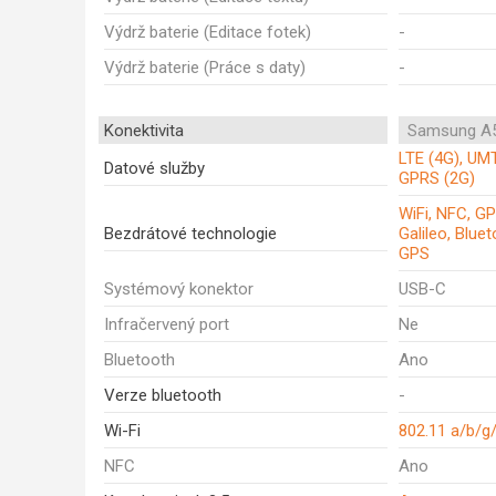
Výdrž baterie (Editace fotek)
-
Výdrž baterie (Práce s daty)
-
Konektivita
Samsung A5
LTE (4G), UM
Datové služby
GPRS (2G)
WiFi, NFC, G
Bezdrátové technologie
Galileo, Blue
GPS
Systémový konektor
USB-C
Infračervený port
Ne
Bluetooth
Ano
Verze bluetooth
-
Wi-Fi
802.11 a/b/g
NFC
Ano