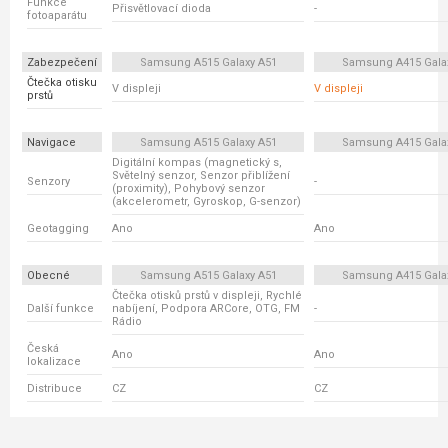
Funkce
Přisvětlovací dioda
-
fotoaparátu
Zabezpečení
Samsung A515 Galaxy A51
Samsung A415 Gala
Čtečka otisku
V displeji
V displeji
prstů
Navigace
Samsung A515 Galaxy A51
Samsung A415 Gala
Digitální kompas (magnetický s,
Světelný senzor, Senzor přiblížení
Senzory
-
(proximity), Pohybový senzor
(akcelerometr, Gyroskop, G-senzor)
Geotagging
Ano
Ano
Obecné
Samsung A515 Galaxy A51
Samsung A415 Gala
Čtečka otisků prstů v displeji, Rychlé
Další funkce
nabíjení, Podpora ARCore, OTG, FM
-
Rádio
Česká
Ano
Ano
lokalizace
Distribuce
CZ
CZ