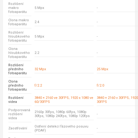
Rozlišení
makro
5 Mpx
-
fotoaparátu
Clona makro
2.4
-
fotoaparátu
Rozlišení
hloubkového
5 Mpx
-
fotoaparátu
Clona
hloubkového
2.2
-
fotoaparátu
Rozlišení
předního
32 Mpx
25 Mpx
fotoaparátu
Clona
předního
f/2.2
f/2.0
fotoaparátu
Rozlišení
3840 × 2160 ve 30FPS; 1920 x 1080 ve
3840 × 2160 v 30FPS; 1920
videa
60/30FPS
30FPS
Podporovaná
2160p 30fps, 1080p 60fps, 1080p
rozlišení
-
30fps, 1080p 240fps, 1080p 120fps
videa
Ostření detekcí fázového posuvu
Zaostřování
-
(PDAF)