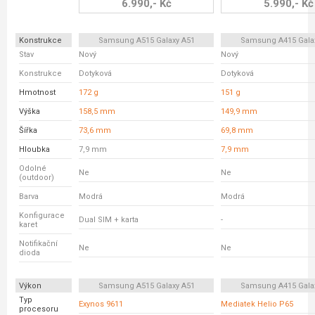
6.990,- Kč
5.990,- Kč
Konstrukce
Samsung A515 Galaxy A51
Samsung A415 Gala
Stav
Nový
Nový
Konstrukce
Dotyková
Dotyková
Hmotnost
172 g
151 g
Výška
158,5 mm
149,9 mm
Šířka
73,6 mm
69,8 mm
Hloubka
7,9 mm
7,9 mm
Odolné
Ne
Ne
(outdoor)
Barva
Modrá
Modrá
Konfigurace
Dual SIM + karta
-
karet
Notifikační
Ne
Ne
dioda
Výkon
Samsung A515 Galaxy A51
Samsung A415 Gala
Typ
Exynos 9611
Mediatek Helio P65
procesoru