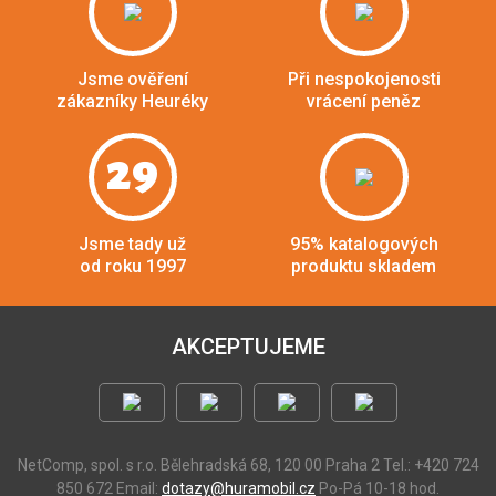
Jsme ověření
Při nespokojenosti
zákazníky Heuréky
vrácení peněz
29
Jsme tady už
95% katalogových
od roku 1997
produktu skladem
AKCEPTUJEME
NetComp, spol. s r.o.
Bělehradská 68, 120 00 Praha 2
Tel.: +420 724
850 672
Email:
dotazy@huramobil.cz
Po-Pá 10-18 hod.