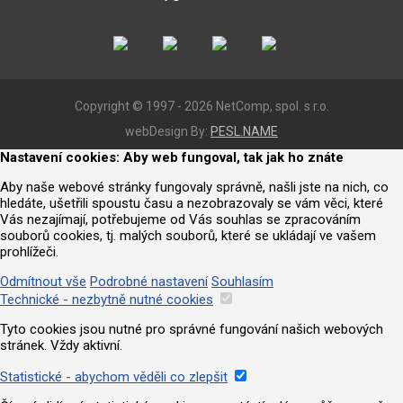
Copyright © 1997 - 2026 NetComp, spol. s r.o.
webDesign By:
PESL.NAME
Nastavení cookies: Aby web fungoval, tak jak ho znáte
Aby naše webové stránky fungovaly správně, našli jste na nich, co
hledáte, ušetřili spoustu času a nezobrazovaly se vám věci, které
Vás nezajímají, potřebujeme od Vás souhlas se zpracováním
souborů cookies, tj. malých souborů, které se ukládají ve vašem
prohlížeči.
Odmítnout vše
Podrobné nastavení
Souhlasím
Technické - nezbytně nutné cookies
Tyto cookies jsou nutné pro správné fungování našich webových
stránek. Vždy aktivní.
Statistické - abychom věděli co zlepšit