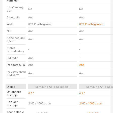
konektor
Infračervený
Ne
Ne
port
Bluetooth
Ano
Ano
Wi-Fi
802.11 a/b/g/n/ac
802.11 a/b/g/n/ac
NFC
Ano
Ano
Konektor jack
Ano
Ano
3,5mm
Stereo
-
-
reproduktory
FM rádio
Ano
-
Podpora OTG
Ano
Ano
Podpora dvou
Ano
Ano
SIM karet
Displej
Samsung A515 Galaxy A51
Samsung A415 Gala
Úhlopříčka
6.5 "
6.1 "
displeje
Rozlišení
2400 x 1080 bodů
2400 x 1080 bodů
displeje
Technologie