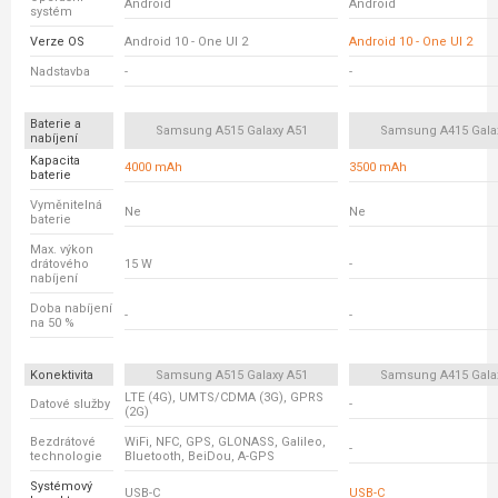
Android
Android
systém
Verze OS
Android 10 - One UI 2
Android 10 - One UI 2
Nadstavba
-
-
Baterie a
Samsung A515 Galaxy A51
Samsung A415 Gala
nabíjení
Kapacita
4000 mAh
3500 mAh
baterie
Vyměnitelná
Ne
Ne
baterie
Max. výkon
drátového
15 W
-
nabíjení
Doba nabíjení
-
-
na 50 %
Konektivita
Samsung A515 Galaxy A51
Samsung A415 Gala
LTE (4G), UMTS/CDMA (3G), GPRS
Datové služby
-
(2G)
Bezdrátové
WiFi, NFC, GPS, GLONASS, Galileo,
-
technologie
Bluetooth, BeiDou, A-GPS
Systémový
USB-C
USB-C