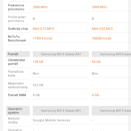
Frekvence
2300 MHz
2000 MHz
procesoru
Počet jader
8
8
procesoru
Grafický chip
Mali-G72 MP3
Mali-G52 MC2
AnTuTu
179314 bodů
183200 bodů
Benchmark
Paměť
Samsung A515 Galaxy A51
Samsung A415 Gala
Uživatelská
128 GB
64 GB
paměť
Paměťová
Ano
Ano
karta
Maximální
512 GB
-
velikost karty
Paměť RAM
4 GB
4 GB
Operační
Samsung A515 Galaxy A51
Samsung A415 Gala
systém
Mobilní
Google Mobile Services
-
služby
Operační