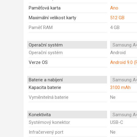
Paměťová karta
Ano
Maximální velikost karty
512 GB
Paměť RAM
4 GB
Operační systém
Samsung A4
Operační systém
Android
Verze OS
Android 9.0 (
Baterie a nabíjení
Samsung A4
Kapacita baterie
3100 mAh
Vyměnitelná baterie
Ne
Konektivita
Samsung A4
Systémový konektor
USB-C
Infračervený port
Ne