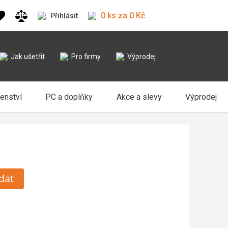
0 ks za 0 Kč
Přihlásit
Jak ušetřit
Pro firmy
Výprodej
šenství
PC a doplňky
Akce a slevy
Výprodej
dat