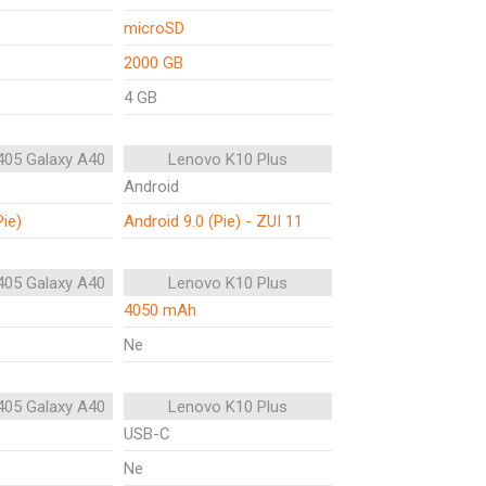
microSD
2000 GB
4 GB
05 Galaxy A40
Lenovo K10 Plus
Android
Pie)
Android 9.0 (Pie) - ZUI 11
05 Galaxy A40
Lenovo K10 Plus
4050 mAh
Ne
05 Galaxy A40
Lenovo K10 Plus
USB-C
Ne