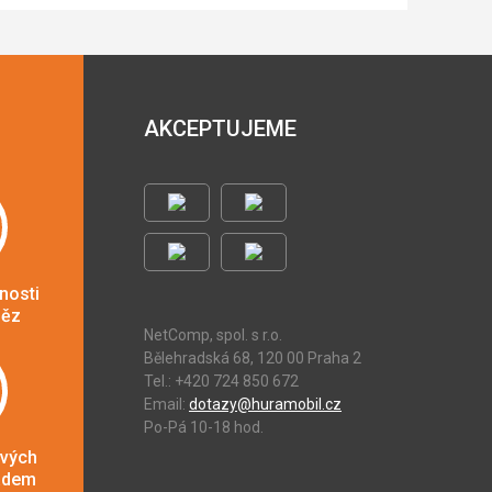
AKCEPTUJEME
nosti
něz
NetComp, spol. s r.o.
Bělehradská 68, 120 00 Praha 2
Tel.: +420 724 850 672
Email:
dotazy@huramobil.cz
Po-Pá 10-18 hod.
ových
adem