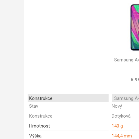
Samsung A4
6.9
Konstrukce
Samsung A4
Stav
Nový
Konstrukce
Dotyková
Hmotnost
140 g
Výška
144,4 mm