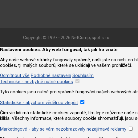
Copyright © 1997 - 2026 NetComp, spol. s r.o.
Nastavení cookies: Aby web fungoval, tak jak ho znáte
Aby naše webové stránky fungovaly správně, našli jste na nich, co 
cookies, tj. malých souborů, které se ukládají ve vašem prohlížeči.
Odmítnout vše
Podrobné nastavení
Souhlasím
Technické - nezbytně nutné cookies
Tyto cookies jsou nutné pro správné fungování našich webových strá
Statistické - abychom věděli co zlepšit
Čím víc lidí má statistické cookies zapnuté, tím lépe můžeme naše strá
klikla. Všechny informace, které soubory cookie shromažďují, jsou 
Marketingové - aby se vám nezobrazovaly nezajímavé reklamy