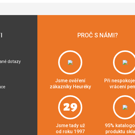
I
PROČ S NÁMI?
dané dotazy
Jsme ověření
Při nespokoje
zákazníky Heuréky
vrácení pe
uce
29
Jsme tady už
95% katalog
od roku 1997
produktu skl