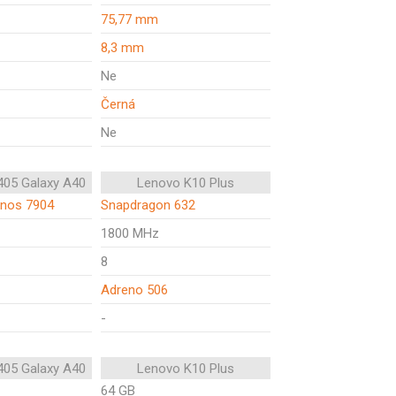
75,77 mm
8,3 mm
Ne
Černá
Ne
05 Galaxy A40
Lenovo K10 Plus
nos 7904
Snapdragon 632
1800 MHz
8
Adreno 506
-
05 Galaxy A40
Lenovo K10 Plus
64 GB