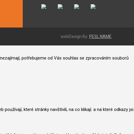
webDesign By:
PESL.NAME
ás nezajímají, potřebujeme od Vás souhlas se zpracováním souborů
užívají, které stránky navštívili, na co klikají. a na které odkazy jsi