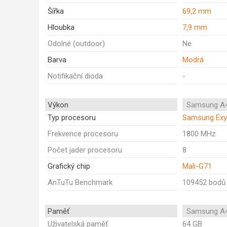
Šířka
69,2 mm
Hloubka
7,9 mm
Odolné (outdoor)
Ne
Barva
Modrá
Notifikační dioda
-
Výkon
Samsung A4
Typ procesoru
Samsung Exy
Frekvence procesoru
1800 MHz
Počet jader procesoru
8
Grafický chip
Mali-G71
AnTuTu Benchmark
109452 bodů
Paměť
Samsung A4
Uživatelská paměť
64 GB