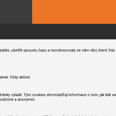
hledáte, ušetřili spoustu času a nezobrazovaly se vám věci, které V
nek. Vždy aktivní.
nky vyladit. Tyto cookies shromažďují informace o tom, jak lidé web po
souhrnné a anonymní.