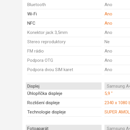
Bluetooth
Ano
Wi-Fi
Ano
NFC
Ano
Konektor jack 3,5mm
Ano
Stereo reproduktory
Ne
FM rádio
Ano
Podpora OTG
Ano
Podpora dvou SIM karet
Ano
Displej
Samsung A4
Úhlopříčka displeje
5,9 "
Rozlišení displeje
2340 x 1080 
Technologie displeje
SUPER AMOL
Fotoaparát
Samsung A4