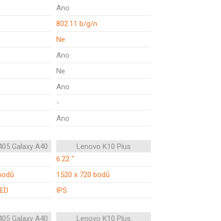
Ano
802.11 b/g/n
Ne
Ano
Ne
Ano
-
Ano
05 Galaxy A40
Lenovo K10 Plus
6.22 "
bodů
1520 x 720 bodů
ED
IPS
05 Galaxy A40
Lenovo K10 Plus