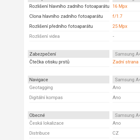
Rozlišení hlavního zadního fotoaparátu
16 Mpx
Clona hlavního zadního fotoaparátu
f/1.7
Rozlišení předního fotoaparátu
25 Mpx
Rozlišení videa
-
Zabezpečení
Samsung A4
Čtečka otisku prstů
Zadní strana
Navigace
Samsung A4
Geotagging
Ano
Digitální kompas
Ano
Obecné
Samsung A4
Česká lokalizace
Ano
Distribuce
CZ