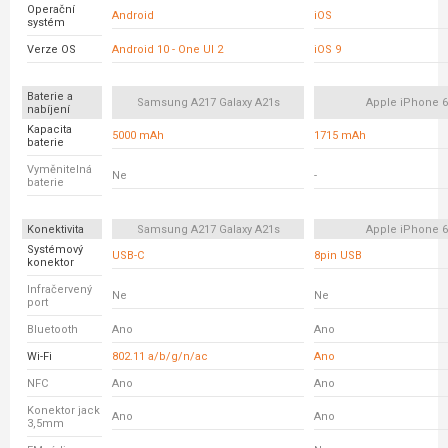
Operační
Android
iOS
systém
Verze OS
Android 10 - One UI 2
iOS 9
Baterie a
Samsung A217 Galaxy A21s
Apple iPhone 
nabíjení
Kapacita
5000 mAh
1715 mAh
baterie
Vyměnitelná
Ne
-
baterie
Konektivita
Samsung A217 Galaxy A21s
Apple iPhone 
Systémový
USB-C
8pin USB
konektor
Infračervený
Ne
Ne
port
Bluetooth
Ano
Ano
Wi-Fi
802.11 a/b/g/n/ac
Ano
NFC
Ano
Ano
Konektor jack
Ano
Ano
3,5mm