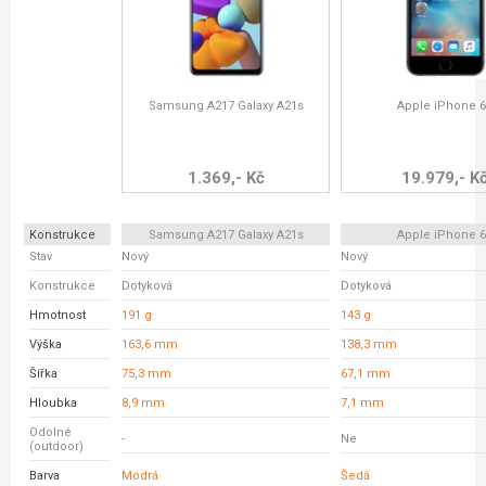
Samsung A217 Galaxy A21s
Apple iPhone 
1.369,- Kč
19.979,- K
Konstrukce
Samsung A217 Galaxy A21s
Apple iPhone 
Stav
Nový
Nový
Konstrukce
Dotyková
Dotyková
Hmotnost
191 g
143 g
Výška
163,6 mm
138,3 mm
Šířka
75,3 mm
67,1 mm
Hloubka
8,9 mm
7,1 mm
Odolné
-
Ne
(outdoor)
Barva
Modrá
Šedá