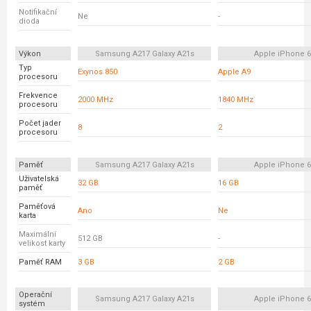
Notifikační
Ne
-
dioda
Výkon
Samsung A217 Galaxy A21s
Apple iPhone 
Typ
Exynos 850
Apple A9
procesoru
Frekvence
2000 MHz
1840 MHz
procesoru
Počet jader
8
2
procesoru
Paměť
Samsung A217 Galaxy A21s
Apple iPhone 
Uživatelská
32 GB
16 GB
paměť
Paměťová
Ano
Ne
karta
Maximální
512 GB
-
velikost karty
Paměť RAM
3 GB
2 GB
Operační
Samsung A217 Galaxy A21s
Apple iPhone 
systém