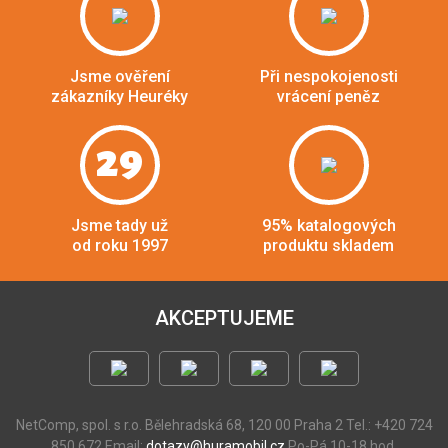
Jsme ověření
Při nespokojenosti
zákazníky Heuréky
vrácení peněz
29
Jsme tady už
95% katalogových
od roku 1997
produktu skladem
AKCEPTUJEME
NetComp, spol. s r.o.
Bělehradská 68, 120 00 Praha 2
Tel.: +420 724
850 672
Email:
dotazy@huramobil.cz
Po-Pá 10-18 hod.