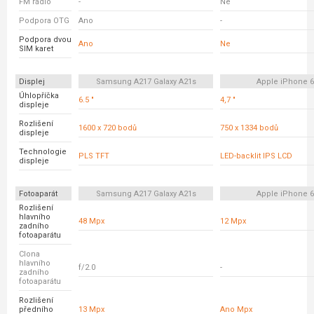
FM rádio
-
Ne
Podpora OTG
Ano
-
Podpora dvou
Ano
Ne
SIM karet
Displej
Samsung A217 Galaxy A21s
Apple iPhone 
Úhlopříčka
6.5 "
4,7 "
displeje
Rozlišení
1600 x 720 bodů
750 x 1334 bodů
displeje
Technologie
PLS TFT
LED-backlit IPS LCD
displeje
Fotoaparát
Samsung A217 Galaxy A21s
Apple iPhone 
Rozlišení
hlavního
48 Mpx
12 Mpx
zadního
fotoaparátu
Clona
hlavního
f/2.0
-
zadního
fotoaparátu
Rozlišení
předního
13 Mpx
Ano Mpx