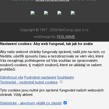
Copyright © 1997 - 2026 NetComp, spol. s r.o.
webDesign By:
PESL.NAME
Nastavení cookies: Aby web fungoval, tak jak ho znáte
Aby naše webové stránky fungovaly správně, našli jste na nich, co
hledáte, ušetřili spoustu času a nezobrazovaly se vám věci, které
Vás nezajímají, potřebujeme od Vás souhlas se zpracováním
souborů cookies, tj. malých souborů, které se ukládají ve vašem
prohlížeči.
Odmítnout vše
Podrobné nastavení
Souhlasím
Technické - nezbytně nutné cookies
Tyto cookies jsou nutné pro správné fungování našich webových
stránek. Vždy aktivní.
Statistické - abychom věděli co zlepšit