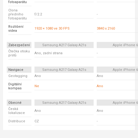
fotoaparátu
Clona
předního
f/2.2
-
fotoaparátu
Rozlišení
1920 × 1080 ve 30 FPS
3840 x 2160
videa
Zabezpečení
Samsung A217 Galaxy A21s
Apple iPhone 
Čtečka otisku
Ano, zadní strana
-
prstů
Navigace
Samsung A217 Galaxy A21s
Apple iPhone 
Geotagging
Ano
Ano
Digitální
Ne
Ano
kompas
Obecné
Samsung A217 Galaxy A21s
Apple iPhone 
Česká
Ano
Ano
lokalizace
Distribuce
CZ
-