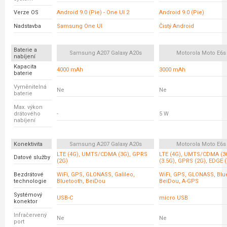
Verze OS
Android 9.0 (Pie) - One UI 2
Android 9.0 (Pie)
Nadstavba
Samsung One UI
Čistý Android
Baterie a
Samsung A207 Galaxy A20s
Motorola Moto E6s
nabíjení
Kapacita
4000 mAh
3000 mAh
baterie
Vyměnitelná
Ne
Ne
baterie
Max. výkon
drátového
-
5 W
nabíjení
Konektivita
Samsung A207 Galaxy A20s
Motorola Moto E6s
LTE (4G), UMTS/CDMA (3G), GPRS
LTE (4G), UMTS/CDMA (3
Datové služby
(2G)
(3.5G), GPRS (2G), EDGE (
Bezdrátové
WiFi, GPS, GLONASS, Galileo,
WiFi, GPS, GLONASS, Blu
technologie
Bluetooth, BeiDou
BeiDou, A-GPS
Systémový
USB-C
micro USB
konektor
Infračervený
Ne
Ne
port