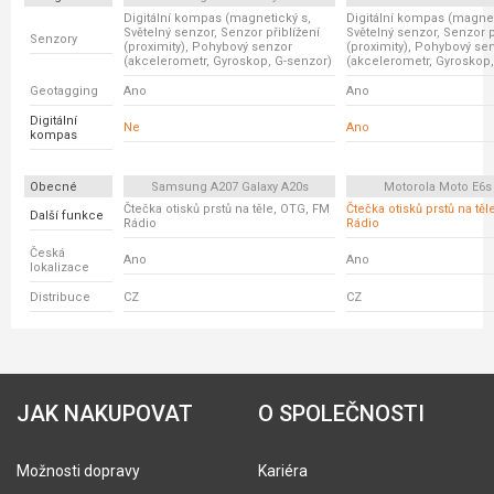
Digitální kompas (magnetický s,
Digitální kompas (magnet
Světelný senzor, Senzor přiblížení
Světelný senzor, Senzor p
Senzory
(proximity), Pohybový senzor
(proximity), Pohybový se
(akcelerometr, Gyroskop, G-senzor)
(akcelerometr, Gyroskop,
Geotagging
Ano
Ano
Digitální
Ne
Ano
kompas
Obecné
Samsung A207 Galaxy A20s
Motorola Moto E6s
Čtečka otisků prstů na těle, OTG, FM
Čtečka otisků prstů na tě
Další funkce
Rádio
Rádio
Česká
Ano
Ano
lokalizace
Distribuce
CZ
CZ
JAK NAKUPOVAT
O SPOLEČNOSTI
Možnosti dopravy
Kariéra