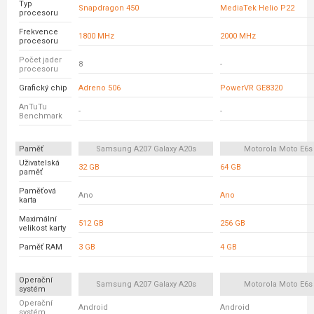
Typ
Snapdragon 450
MediaTek Helio P22
procesoru
Frekvence
1800 MHz
2000 MHz
procesoru
Počet jader
8
-
procesoru
Grafický chip
Adreno 506
PowerVR GE8320
AnTuTu
-
-
Benchmark
Paměť
Samsung A207 Galaxy A20s
Motorola Moto E6s
Uživatelská
32 GB
64 GB
paměť
Paměťová
Ano
Ano
karta
Maximální
512 GB
256 GB
velikost karty
Paměť RAM
3 GB
4 GB
Operační
Samsung A207 Galaxy A20s
Motorola Moto E6s
systém
Operační
Android
Android
systém