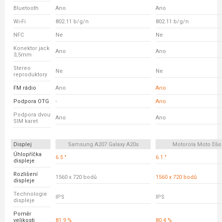
Bluetooth
Ano
Ano
Wi-Fi
802.11 b/g/n
802.11 b/g/n
NFC
Ne
Ne
Konektor jack
Ano
Ano
3,5mm
Stereo
Ne
Ne
reproduktory
FM rádio
Ano
Ano
Podpora OTG
-
Ano
Podpora dvou
Ano
Ano
SIM karet
Displej
Samsung A207 Galaxy A20s
Motorola Moto E6s
Úhlopříčka
6.5 "
6.1 "
displeje
Rozlišení
1560 x 720 bodů
1560 x 720 bodů
displeje
Technologie
IPS
IPS
displeje
Poměr
velikosti
81.9 %
80.4 %