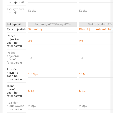
displeje k tělu
Tvar výřezu v
Kapka
Kapka
displeji
Fotoaparát
Samsung A207 Galaxy A20s
Motorola Moto E6s
Typy objektivů
Širokoúhlý
Klasický pro měření hloub
Počet
objektivů
3 x
2 x
zadního
fotoaparátu
Počet
objektivů
1 x
1 x
předního
fotoaparátu
Rozlišení
hlavního
1,3 Mpx
13 Mpx
zadního
fotoaparátu
Clona
hlavního
f/1.8
f/2.2
zadního
fotoaparátu
Rozlišení
hloubkového
2 Mpx
2 Mpx
fotoaparátu