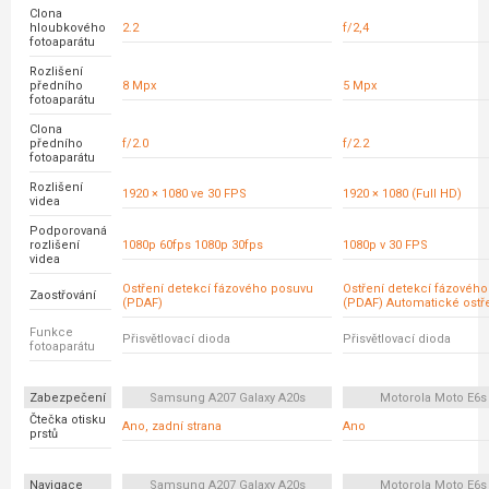
Clona
hloubkového
2.2
f/2,4
fotoaparátu
Rozlišení
předního
8 Mpx
5 Mpx
fotoaparátu
Clona
předního
f/2.0
f/2.2
fotoaparátu
Rozlišení
1920 × 1080 ve 30 FPS
1920 × 1080 (Full HD)
videa
Podporovaná
rozlišení
1080p 60fps 1080p 30fps
1080p v 30 FPS
videa
Ostření detekcí fázového posuvu
Ostření detekcí fázovéh
Zaostřování
(PDAF)
(PDAF) Automatické ostř
Funkce
Přisvětlovací dioda
Přisvětlovací dioda
fotoaparátu
Zabezpečení
Samsung A207 Galaxy A20s
Motorola Moto E6s
Čtečka otisku
Ano, zadní strana
Ano
prstů
Navigace
Samsung A207 Galaxy A20s
Motorola Moto E6s