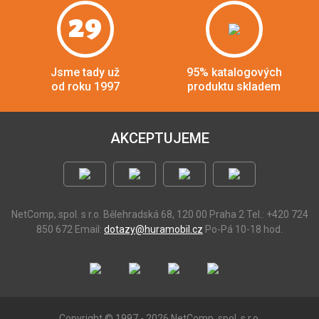
29
Jsme tady už
95% katalogových
od roku 1997
produktu skladem
AKCEPTUJEME
NetComp, spol. s r.o.
Bělehradská 68, 120 00 Praha 2
Tel.: +420 724
850 672
Email:
dotazy@huramobil.cz
Po-Pá 10-18 hod.
Copyright © 1997 - 2026 NetComp, spol. s r.o.