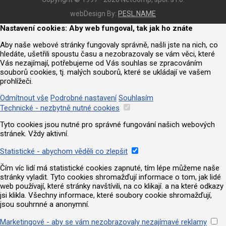
webDesign By:
PESL.NAME
Nastavení cookies: Aby web fungoval, tak jak ho znáte
Aby naše webové stránky fungovaly správně, našli jste na nich, co
hledáte, ušetřili spoustu času a nezobrazovaly se vám věci, které
Vás nezajímají, potřebujeme od Vás souhlas se zpracováním
souborů cookies, tj. malých souborů, které se ukládají ve vašem
prohlížeči.
Odmítnout vše
Podrobné nastavení
Souhlasím
Technické - nezbytně nutné cookies
Tyto cookies jsou nutné pro správné fungování našich webových
stránek. Vždy aktivní.
Statistické - abychom věděli co zlepšit
Čím víc lidí má statistické cookies zapnuté, tím lépe můžeme naše
stránky vyladit. Tyto cookies shromažďují informace o tom, jak lidé
web používají, které stránky navštívili, na co klikají. a na které odkazy
jsi klikla. Všechny informace, které soubory cookie shromažďují,
jsou souhrnné a anonymní.
Marketingové - aby se vám nezobrazovaly nezajímavé reklamy