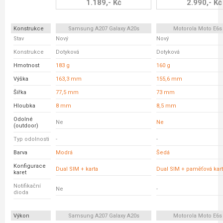
1.189,- Kč
2.990,- Kč
Konstrukce
Samsung A207 Galaxy A20s
Motorola Moto E6s
Stav
Nový
Nový
Konstrukce
Dotyková
Dotyková
Hmotnost
183 g
160 g
Výška
163,3 mm
155,6 mm
Šířka
77,5 mm
73 mm
Hloubka
8 mm
8,5 mm
Odolné
Ne
Ne
(outdoor)
Typ odolnosti
-
-
Barva
Modrá
Šedá
Konfigurace
Dual SIM + karta
Dual SIM + paměťová kar
karet
Notifikační
Ne
-
dioda
Výkon
Samsung A207 Galaxy A20s
Motorola Moto E6s