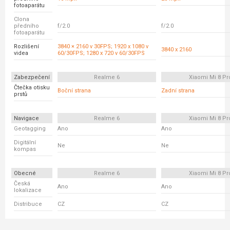
fotoaparátu
Clona
předního
f/2.0
f/2.0
fotoaparátu
Rozlišení
3840 × 2160 v 30FPS; 1920 x 1080 v
3840 x 2160
videa
60/30FPS; 1280 x 720 v 60/30FPS
Zabezpečení
Realme 6
Xiaomi Mi 8 Pr
Čtečka otisku
Boční strana
Zadní strana
prstů
Navigace
Realme 6
Xiaomi Mi 8 Pr
Geotagging
Ano
Ano
Digitální
Ne
Ne
kompas
Obecné
Realme 6
Xiaomi Mi 8 Pr
Česká
Ano
Ano
lokalizace
Distribuce
CZ
CZ