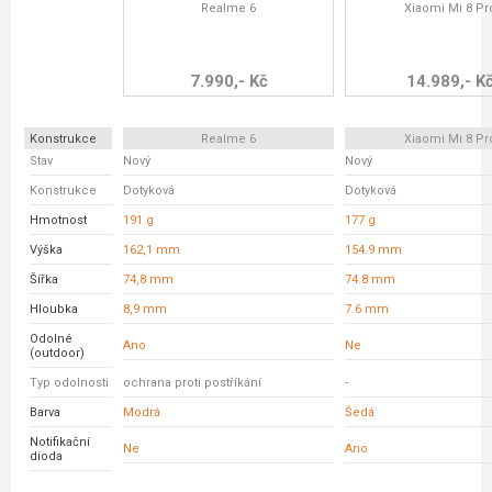
Realme 6
Xiaomi Mi 8 Pr
7.990,- Kč
14.989,- K
Konstrukce
Realme 6
Xiaomi Mi 8 Pr
Stav
Nový
Nový
Konstrukce
Dotyková
Dotyková
Hmotnost
191 g
177 g
Výška
162,1 mm
154.9 mm
Šířka
74,8 mm
74.8 mm
Hloubka
8,9 mm
7.6 mm
Odolné
Ano
Ne
(outdoor)
Typ odolnosti
ochrana proti postříkání
-
Barva
Modrá
Šedá
Notifikační
Ne
Ano
dioda