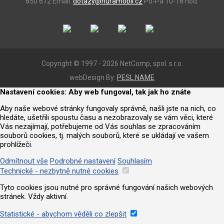
850 672
Email:
dotazy@huramobil.cz
Po-Pá 10-18 hod.
Copyright © 1997 - 2026 NetComp, spol. s r.o.
webDesign By:
PESL.NAME
Nastavení cookies: Aby web fungoval, tak jak ho znáte
Aby naše webové stránky fungovaly správně, našli jste na nich, co
hledáte, ušetřili spoustu času a nezobrazovaly se vám věci, které
Vás nezajímají, potřebujeme od Vás souhlas se zpracováním
souborů cookies, tj. malých souborů, které se ukládají ve vašem
prohlížeči.
Odmítnout vše
Podrobné nastavení
Souhlasím
Technické - nezbytně nutné cookies
Tyto cookies jsou nutné pro správné fungování našich webových
stránek. Vždy aktivní.
Statistické - abychom věděli co zlepšit