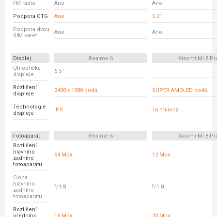
FM rádio
Ano
Ano
Podpora OTG
Ano
6.21
Podpora dvou
Ano
Ano
SIM karet
Displej
Realme 6
Xiaomi Mi 8 Pr
Úhlopříčka
6.5 "
-
displeje
Rozlišení
2400 x 1080 bodů
SUPER AMOLED bodů
displeje
Technologie
IPS
16 milionů
displeje
Fotoaparát
Realme 6
Xiaomi Mi 8 Pr
Rozlišení
hlavního
64 Mpx
12 Mpx
zadního
fotoaparátu
Clona
hlavního
f/1.8
f/1.8
zadního
fotoaparátu
Rozlišení
předního
16 Mpx
20 Mpx