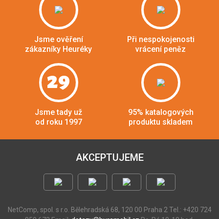
Jsme ověření
Při nespokojenosti
zákazníky Heuréky
vrácení peněz
29
Jsme tady už
95% katalogových
od roku 1997
produktu skladem
AKCEPTUJEME
NetComp, spol. s r.o.
Bělehradská 68, 120 00 Praha 2
Tel.: +420 724