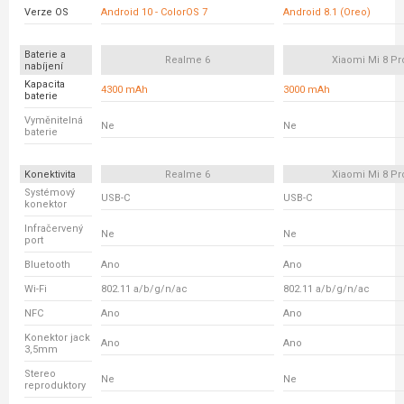
Verze OS
Android 10 - ColorOS 7
Android 8.1 (Oreo)
Baterie a
Realme 6
Xiaomi Mi 8 Pr
nabíjení
Kapacita
4300 mAh
3000 mAh
baterie
Vyměnitelná
Ne
Ne
baterie
Konektivita
Realme 6
Xiaomi Mi 8 Pr
Systémový
USB-C
USB-C
konektor
Infračervený
Ne
Ne
port
Bluetooth
Ano
Ano
Wi-Fi
802.11 a/b/g/n/ac
802.11 a/b/g/n/ac
NFC
Ano
Ano
Konektor jack
Ano
Ano
3,5mm
Stereo
Ne
Ne
reproduktory