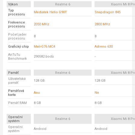
Výkon
Realme 6
Xiaomi Mi 8 Pr
Typ
Mediatek Helio G90T
Snapdragon 845
procesoru
Frekvence
2050 MHz
2800 MHz
procesoru
Počet jader
8
8
procesoru
Grafický chip
Mali-G76 MC4
Adreno 630
AnTuTu
290582 bodů
-
Benchmark
Paměť
Realme 6
Xiaomi Mi 8 Pr
Uživatelská
128 GB
128 GB
paměť
Paměťová
Ano
Ne
karta
Paměť RAM
8 GB
8 GB
Operační
Realme 6
Xiaomi Mi 8 Pr
systém
Operační
Android
Android
systém