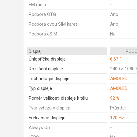
FM rádio
-
Podpora OTG
Ano
Podpora dvou SIM karet
Ano
Podpora eSIM
Ne
Displej
POCO
Úhlopříčka displeje
6.67 "
Rozlišení displeje
2400 × 1080 
Technologie displeje
AMOLED
Typ displeje
AMOLED
Poměr velikosti displeje k tělu
92 %
Tvar výřezu v displeji
Průstřel
Frekvence displeje
120 Hz
Always On
-