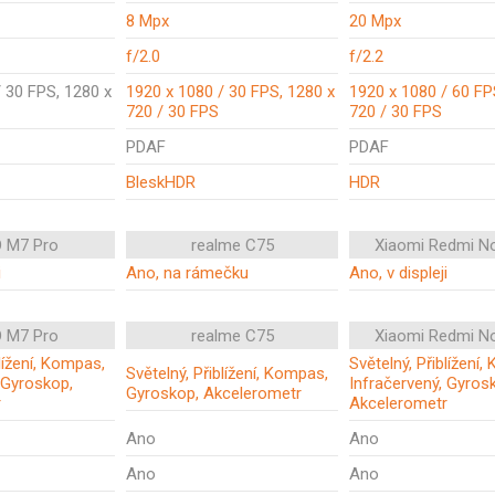
8 Mpx
20 Mpx
f/2.0
f/2.2
 30 FPS, 1280 x
1920 x 1080 / 30 FPS, 1280 x
1920 x 1080 / 60 FP
720 / 30 FPS
720 / 30 FPS
PDAF
PDAF
BleskHDR
HDR
 M7 Pro
realme C75
Xiaomi Redmi N
i
Ano, na rámečku
Ano, v displeji
 M7 Pro
realme C75
Xiaomi Redmi N
blížení, Kompas,
Světelný, Přiblížení
Světelný, Přiblížení, Kompas,
 Gyroskop,
Infračervený, Gyros
Gyroskop, Akcelerometr
r
Akcelerometr
Ano
Ano
Ano
Ano