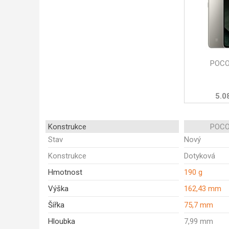
POCO
5.0
Konstrukce
POCO
Stav
Nový
Konstrukce
Dotyková
Hmotnost
190 g
Výška
162,43 mm
Šířka
75,7 mm
Hloubka
7,99 mm