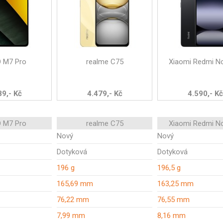
 M7 Pro
realme C75
Xiaomi Redmi N
89,- Kč
4.479,- Kč
4.590,- Kč
 M7 Pro
realme C75
Xiaomi Redmi N
Nový
Nový
Dotyková
Dotyková
196 g
196,5 g
165,69 mm
163,25 mm
76,22 mm
76,55 mm
7,99 mm
8,16 mm