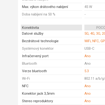
Max. výkon drátového nabíjení
45 W
Doba nabíjení na 50 %
-
Konektivita
POCO
Datové služby
5G, 4G, 3G, 2
Bezdrátové technologie
WiFi, NFC, GP
Systémový konektor
USB-C
Infračervený port
Ano
Bluetooth
Ano
Verze bluetooth
5.3
Wi-Fi
802.11 a/b/g
NFC
Ano
Konektor jack 3,5mm
Ano
Stereo reproduktory
Ano