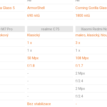
Ne
Ne
la Glass 5
ArmorShell
Corning Gorilla Glas
690 nitů
1800 nitů
 M7 Pro
realme C75
Xiaomi Redmi N
ubkový
Klasický
makro, klasický, hl
1 x
3 x
1 x
1 x
50 Mpx
108 Mpx
f/1.8
f/1.7
-
2 Mpx
-
f/2.4
-
2 Mpx
-
f/2.4
Bez stabilizace
-