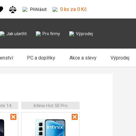
0 ks za 0 Kč
Přihlásit
Jak ušetřit
Pro firmy
Výprodej
šenství
PC a doplňky
Akce a slevy
Výprodej
ote 14
Infinix Hot 50 Pro