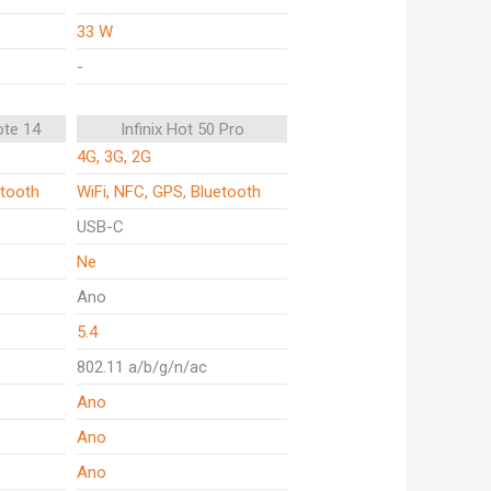
33 W
-
ote 14
Infinix Hot 50 Pro
4G, 3G, 2G
etooth
WiFi, NFC, GPS, Bluetooth
USB-C
Ne
Ano
5.4
802.11 a/b/g/n/ac
Ano
Ano
Ano