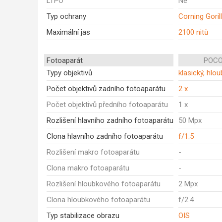
LTPO
Ne
Typ ochrany
Corning Goril
Maximální jas
2100 nitů
Fotoaparát
POCO
Typy objektivů
klasický, hlo
Počet objektivů zadního fotoaparátu
2 x
Počet objektivů předního fotoaparátu
1 x
Rozlišení hlavního zadního fotoaparátu
50 Mpx
Clona hlavního zadního fotoaparátu
f/1.5
Rozlišení makro fotoaparátu
-
Clona makro fotoaparátu
-
Rozlišení hloubkového fotoaparátu
2 Mpx
Clona hloubkového fotoaparátu
f/2.4
Typ stabilizace obrazu
OIS