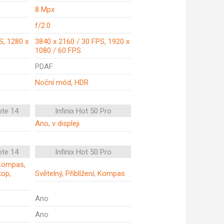
8 Mpx
f/2.0
S, 1280 x
3840 x 2160 / 30 FPS, 1920 x
1080 / 60 FPS
PDAF
Noční mód, HDR
ote 14
Infinix Hot 50 Pro
Ano, v displeji
ote 14
Infinix Hot 50 Pro
, Kompas,
kop,
Světelný, Přiblížení, Kompas
Ano
Ano