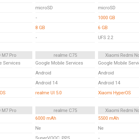
microSD
microSD
-
1000 GB
8 GB
6 GB
-
UFS 2.2
 M7 Pro
realme C75
Xiaomi Redmi N
e Services
Google Mobile Services
Google Mobile Serv
Android
Android
Android 14
Android 14
rOS
realme UI 5.0
Xiaomi HyperOS
 M7 Pro
realme C75
Xiaomi Redmi N
6000 mAh
5500 mAh
Ne
Ne
SuperVOOC; PPS
-