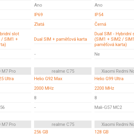
Ano
Ano
IP69
IP54
Zlatá
Černá
bridní slot
Dual SIM - Hybridní 
 / SIM1 +
Dual SIM + paměťová karta
(SIM1 + SIM2 / SIM
ta)
paměťová karta)
-
Ne
 M7 Pro
realme C75
Xiaomi Redmi N
5 Ultra
Helio G92 Max
Helio G99 Ultra
2000 MHz
2200 MHz
8
8
56
-
Mali-G57 MC2
 M7 Pro
realme C75
Xiaomi Redmi N
256 GB
128 GB