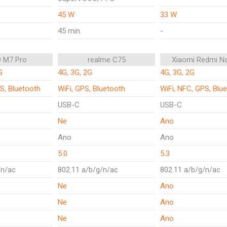
45 W
33 W
45 min.
-
 M7 Pro
realme C75
Xiaomi Redmi N
G
4G, 3G, 2G
4G, 3G, 2G
S, Bluetooth
WiFi, GPS, Bluetooth
WiFi, NFC, GPS, Blu
USB-C
USB-C
Ne
Ano
Ano
Ano
5.0
5.3
/n/ac
802.11 a/b/g/n/ac
802.11 a/b/g/n/ac
Ne
Ano
Ne
Ano
Ne
Ano