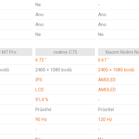
Ne
-
Ano
Ano
Ano
Ano
Ne
Ne
 M7 Pro
realme C75
Xiaomi Redmi N
6.72 "
6.67 "
bodů
2400 × 1080 bodů
2400 × 1080 bodů
IPS
AMOLED
LCD
AMOLED
91,4 %
-
Průstřel
Průstřel
90 Hz
120 Hz
-
-