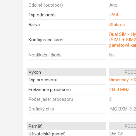
Odolné (outdoor)
Ano
Typ odolnosti
IP64
Barva
Stříbrná
Dual SIM - Hy
Konfigurace karet
(SIM1 + SIM2
paměťová kar
Notifikační dioda
Ne
Výkon
POCO
Typ procesoru
Dimensity 702
Frekvence procesoru
2500 MHz
Počet jader procesoru
8
Grafický chip
IMG BXM-8-2
Paměť
POCO
Uživatelská paměť
256 GB