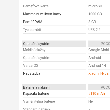
Paměťová karta
microSD
Maximální velikost karty
1000 GB
Paměť RAM
8 GB
Typ paměti
UFS 2.2
Operační systém
POCO
Mobilní služby
Google Mobil
Operační systém
Android
Verze OS
Android 14
Nadstavba
Xiaomi Hype
Baterie a nabíjení
POCO
Kapacita baterie
5110 mAh
Vyměnitelná baterie
Ne
Standard nabíjení
-