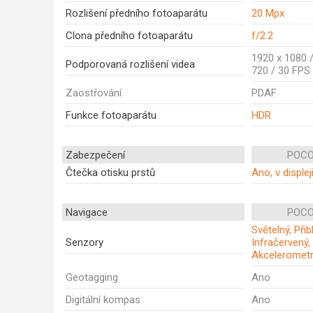
Rozlišení předního fotoaparátu
20 Mpx
Clona předního fotoaparátu
f/2.2
1920 x 1080 /
Podporovaná rozlišení videa
720 / 30 FPS
Zaostřování
PDAF
Funkce fotoaparátu
HDR
Zabezpečení
POCO
Čtečka otisku prstů
Ano, v displej
Navigace
POCO
Světelný, Při
Senzory
Infračervený,
Akceleromet
Geotagging
Ano
Digitální kompas
Ano