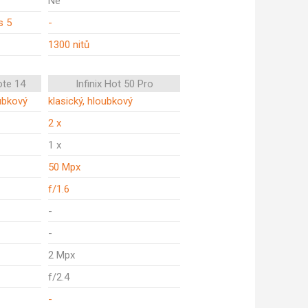
Ne
s 5
-
1300 nitů
ote 14
Infinix Hot 50 Pro
oubkový
klasický, hloubkový
2 x
1 x
50 Mpx
f/1.6
-
-
2 Mpx
f/2.4
-