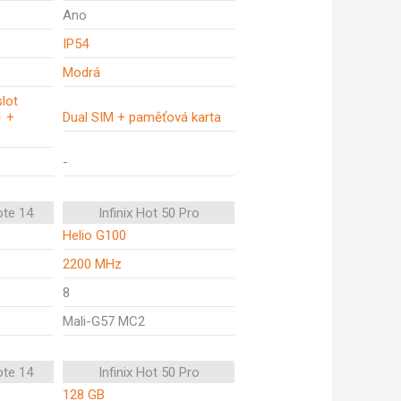
Ano
IP54
Modrá
slot
1 +
Dual SIM + paměťová karta
-
ote 14
Infinix Hot 50 Pro
Helio G100
2200 MHz
8
Mali-G57 MC2
ote 14
Infinix Hot 50 Pro
128 GB