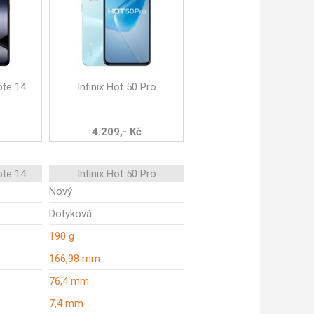
ote 14
Infinix Hot 50 Pro
4.209,- Kč
ote 14
Infinix Hot 50 Pro
Nový
Dotyková
190 g
166,98 mm
76,4 mm
7,4 mm