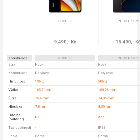
POCO F3
POCO F7 Pro
9.490,- Kč
15.490,- K
Konstrukce
POCO F3
POCO F7 Pro
Stav
Nový
Nový
Konstrukce
Dotyková
Dotyková
Hmotnost
196 g
206 g
Výška
163,7 mm
160,26 mm
Šířka
76,4 mm
74,95 mm
Hloubka
7,8 mm
8,39 mm
Odolné
Ne
Ano
(outdoor)
Typ odolnosti
-
IP68
Barva
Černá
Černá