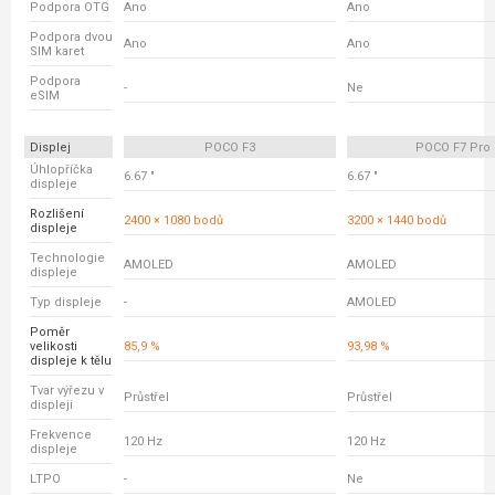
Podpora OTG
Ano
Ano
Podpora dvou
Ano
Ano
SIM karet
Podpora
-
Ne
eSIM
Displej
POCO F3
POCO F7 Pro
Úhlopříčka
6.67 "
6.67 "
displeje
Rozlišení
2400 × 1080 bodů
3200 × 1440 bodů
displeje
Technologie
AMOLED
AMOLED
displeje
Typ displeje
-
AMOLED
Poměr
velikosti
85,9 %
93,98 %
displeje k tělu
Tvar výřezu v
Průstřel
Průstřel
displeji
Frekvence
120 Hz
120 Hz
displeje
LTPO
-
Ne