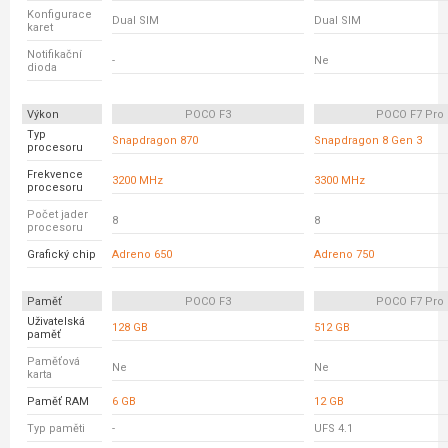
Konfigurace
Dual SIM
Dual SIM
karet
Notifikační
-
Ne
dioda
Výkon
POCO F3
POCO F7 Pro
Typ
Snapdragon 870
Snapdragon 8 Gen 3
procesoru
Frekvence
3200 MHz
3300 MHz
procesoru
Počet jader
8
8
procesoru
Grafický chip
Adreno 650
Adreno 750
Paměť
POCO F3
POCO F7 Pro
Uživatelská
128 GB
512 GB
paměť
Paměťová
Ne
Ne
karta
Paměť RAM
6 GB
12 GB
Typ paměti
-
UFS 4.1