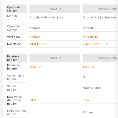
Operační
POCO F3
POCO F7 Pro
systém
Mobilní
Google Mobile Services
Google Mobile Services
služby
Operační
Android
Android
systém
Verze OS
Android 11
Android 15
Nadstavba
MIUI 12 for POCO
Xiaomi HyperOS 2
Baterie a
POCO F3
POCO F7 Pro
nabíjení
Kapacita
4520 mAh
6000 mAh
baterie
Vyměnitelná
Ne
Ne
baterie
Standard
-
HyperCharge
nabíjení
Max. výkon
drátového
33 W
90 W
nabíjení
Doba nabíjení
-
18,5 min.
na 50 %