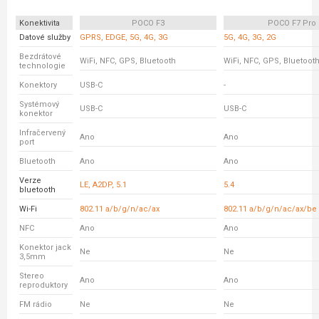
Konektivita
POCO F3
POCO F7 Pro
Datové služby
GPRS, EDGE, 5G, 4G, 3G
5G, 4G, 3G, 2G
Bezdrátové
WiFi, NFC, GPS, Bluetooth
WiFi, NFC, GPS, Bluetoot
technologie
Konektory
USB-C
-
Systémový
USB-C
USB-C
konektor
Infračervený
Ano
Ano
port
Bluetooth
Ano
Ano
Verze
LE, A2DP, 5.1
5.4
bluetooth
Wi-Fi
802.11 a/b/g/n/ac/ax
802.11 a/b/g/n/ac/ax/be
NFC
Ano
Ano
Konektor jack
Ne
Ne
3,5mm
Stereo
Ano
Ano
reproduktory
FM rádio
Ne
Ne