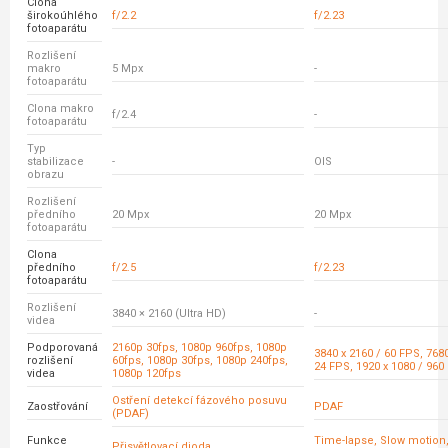
Clona
širokoúhlého
f/2.2
f/2.23
fotoaparátu
Rozlišení
makro
5 Mpx
-
fotoaparátu
Clona makro
f/2.4
-
fotoaparátu
Typ
stabilizace
-
OIS
obrazu
Rozlišení
předního
20 Mpx
20 Mpx
fotoaparátu
Clona
předního
f/2.5
f/2.23
fotoaparátu
Rozlišení
3840 × 2160 (Ultra HD)
-
videa
Podporovaná
2160p 30fps, 1080p 960fps, 1080p
3840 x 2160 / 60 FPS, 7680
rozlišení
60fps, 1080p 30fps, 1080p 240fps,
24 FPS, 1920 x 1080 / 960
videa
1080p 120fps
Ostření detekcí fázového posuvu
Zaostřování
PDAF
(PDAF)
Funkce
Time-lapse, Slow motion
Přisvětlovací dioda