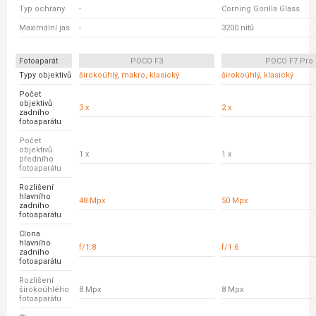
Typ ochrany
-
Corning Gorilla Glass
Maximální jas
-
3200 nitů
Fotoaparát
POCO F3
POCO F7 Pro
Typy objektivů
širokoúhlý, makro, klasický
širokoúhlý, klasický
Počet
objektivů
3 x
2 x
zadního
fotoaparátu
Počet
objektivů
1 x
1 x
předního
fotoaparátu
Rozlišení
hlavního
48 Mpx
50 Mpx
zadního
fotoaparátu
Clona
hlavního
f/1.8
f/1.6
zadního
fotoaparátu
Rozlišení
širokoúhlého
8 Mpx
8 Mpx
fotoaparátu