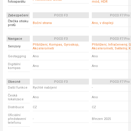
fotoaparátu
mód, HDR
Zabezpečení
POCO F3
POCO F7 Pro
Čtečka otisku
Boční strana
Ano, v displeji
prstů
Navigace
POCO F3
POCO F7 Pro
Přiblížení, Kompas, Gyroskop,
Přiblížení, Infračervený, 
Senzory
Akcelerometr
Akcelerometr, Světelný,
Geotagging
Ano
Ano
Digitální
Ano
Ano
kompas
Obecné
POCO F3
POCO F7 Pro
Další funkce
Rychlé nabíjení
-
Česká
Ano
Ano
lokalizace
Distribuce
CZ
CZ
Oficiální
představení
-
Březen 2025
telefonu