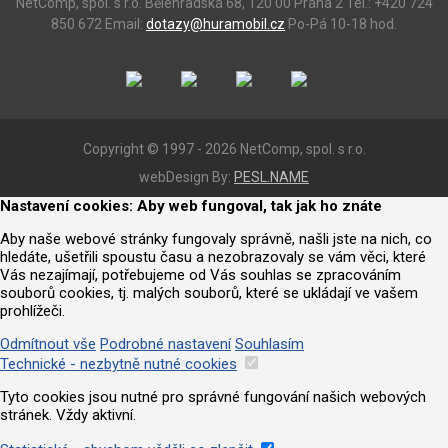
NetComp, spol. s r.o.
Bělehradská 68, 120 00 Praha 2
Tel.: +420 724
850 672
Email:
dotazy@huramobil.cz
Po-Pá 10-18 hod.
Copyright © 1997 - 2026 NetComp, spol. s r.o.
webDesign By:
PESL.NAME
Nastavení cookies: Aby web fungoval, tak jak ho znáte
Aby naše webové stránky fungovaly správně, našli jste na nich, co
hledáte, ušetřili spoustu času a nezobrazovaly se vám věci, které
Vás nezajímají, potřebujeme od Vás souhlas se zpracováním
souborů cookies, tj. malých souborů, které se ukládají ve vašem
prohlížeči.
Odmítnout vše
Podrobné nastavení
Souhlasím
Technické - nezbytně nutné cookies
Tyto cookies jsou nutné pro správné fungování našich webových
stránek. Vždy aktivní.