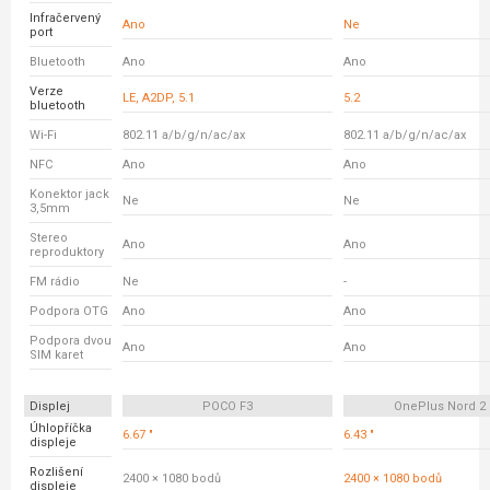
Infračervený
Ano
Ne
port
Bluetooth
Ano
Ano
Verze
LE, A2DP, 5.1
5.2
bluetooth
Wi-Fi
802.11 a/b/g/n/ac/ax
802.11 a/b/g/n/ac/ax
NFC
Ano
Ano
Konektor jack
Ne
Ne
3,5mm
Stereo
Ano
Ano
reproduktory
FM rádio
Ne
-
Podpora OTG
Ano
Ano
Podpora dvou
Ano
Ano
SIM karet
Displej
POCO F3
OnePlus Nord 2
Úhlopříčka
6.67 "
6.43 "
displeje
Rozlišení
2400 × 1080 bodů
2400 × 1080 bodů
displeje