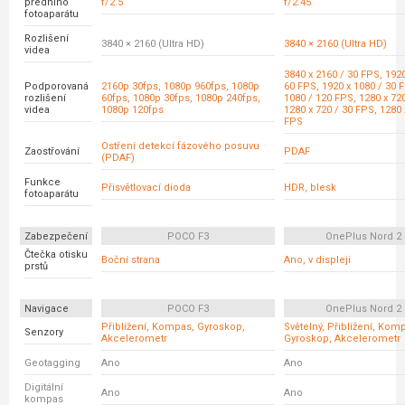
předního
f/2.5
f/2.45
fotoaparátu
Rozlišení
3840 × 2160 (Ultra HD)
3840 × 2160 (Ultra HD)
videa
3840 x 2160 / 30 FPS, 1920
Podporovaná
2160p 30fps, 1080p 960fps, 1080p
60 FPS, 1920 x 1080 / 30 
rozlišení
60fps, 1080p 30fps, 1080p 240fps,
1080 / 120 FPS, 1280 x 72
videa
1080p 120fps
1280 x 720 / 30 FPS, 1280 
FPS
Ostření detekcí fázového posuvu
Zaostřování
PDAF
(PDAF)
Funkce
Přisvětlovací dioda
HDR, blesk
fotoaparátu
Zabezpečení
POCO F3
OnePlus Nord 2
Čtečka otisku
Boční strana
Ano, v displeji
prstů
Navigace
POCO F3
OnePlus Nord 2
Přiblížení, Kompas, Gyroskop,
Světelný, Přiblížení, Kom
Senzory
Akcelerometr
Gyroskop, Akcelerometr
Geotagging
Ano
Ano
Digitální
Ano
Ano
kompas