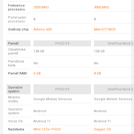
Frekvence
3200 MHz
3000 MHz
procesoru
Počet jader
8
8
procesoru
Grafický chip
Adreno 650
Mali-G77 MC9
Paměť
POCO F3
OnePlus Nord 2
Uživatelská
128 GB
128 GB
paměť
Paměťová
Ne
Ne
karta
Paměť RAM
6 GB
8 GB
Operační
POCO F3
OnePlus Nord 2
systém
Mobilní
Google Mobile Services
Google Mobile Services
služby
Operační
Android
Android
systém
Verze OS
Android 11
Android 11
Nadstavba
MIUI 12 for POCO
Oxygen OS