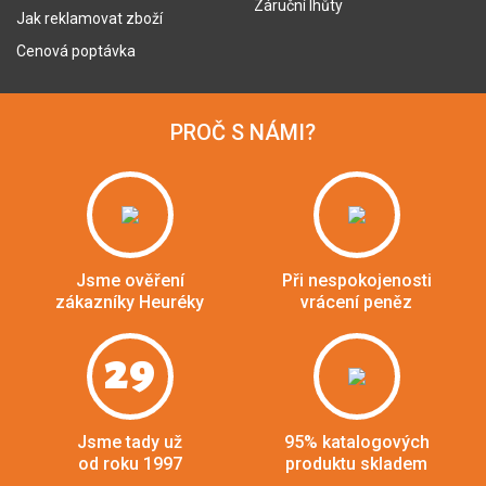
Záruční lhůty
Jak reklamovat zboží
Cenová poptávka
PROČ S NÁMI?
Jsme ověření
Při nespokojenosti
zákazníky Heuréky
vrácení peněz
29
Jsme tady už
95% katalogových
od roku 1997
produktu skladem