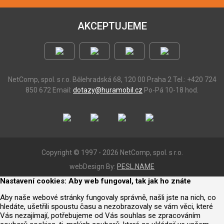
AKCEPTUJEME
NetComp, spol. s r.o.
Bělehradská 68, 120 00 Praha 2
Tel.: +420 724
850 672
Email:
dotazy@huramobil.cz
Po-Pá 10-18 hod.
Copyright © 1997 - 2026 NetComp, spol. s r.o.
webDesign By:
PESL.NAME
Nastavení cookies: Aby web fungoval, tak jak ho znáte
Aby naše webové stránky fungovaly správně, našli jste na nich, co
hledáte, ušetřili spoustu času a nezobrazovaly se vám věci, které
Vás nezajímají, potřebujeme od Vás souhlas se zpracováním