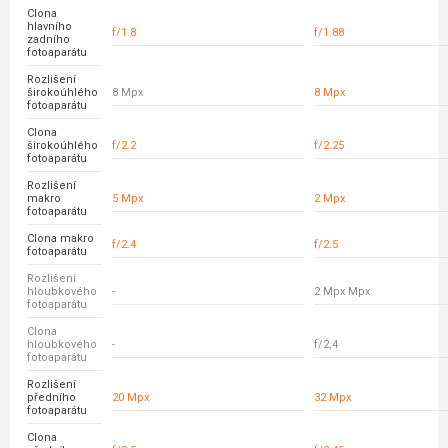
Clona
hlavního
f/1.8
f/1.88
zadního
fotoaparátu
Rozlišení
širokoúhlého
8 Mpx
8 Mpx
fotoaparátu
Clona
širokoúhlého
f/2.2
f/2.25
fotoaparátu
Rozlišení
makro
5 Mpx
2 Mpx
fotoaparátu
Clona makro
f/2.4
f/2.5
fotoaparátu
Rozlišení
hloubkového
-
2 Mpx Mpx
fotoaparátu
Clona
hloubkového
-
f/2,4
fotoaparátu
Rozlišení
předního
20 Mpx
32 Mpx
fotoaparátu
Clona