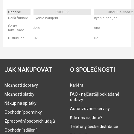
Obecné
POCO F3
OnePlus Nord 2
Další funkce
Rychlé nabíjení
Rychlé nabíjení
Česká
Ano
Ano
lokalizace
Distribuce
CZ
CZ
JAK NAKUPOVAT
O SPOLEČNOSTI
Možnosti dopravy
Kariéra
Možnosti platby
FAQ - nejčastěji pokládané
dotazy
Nákup na splátky
Autorizované servisy
Obchodní podmínky
Kde nás najdete?
Zpracování osobních údajů
Telefony české distribuce
Obchodní sdělení