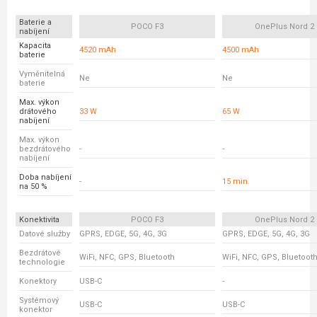
Baterie a
POCO F3
OnePlus Nord 2
nabíjení
Kapacita
4520 mAh
4500 mAh
baterie
Vyměnitelná
Ne
Ne
baterie
Max. výkon
drátového
33 W
65 W
nabíjení
Max. výkon
bezdrátového
-
-
nabíjení
Doba nabíjení
-
15 min.
na 50 %
Konektivita
POCO F3
OnePlus Nord 2
Datové služby
GPRS, EDGE, 5G, 4G, 3G
GPRS, EDGE, 5G, 4G, 3G
Bezdrátové
WiFi, NFC, GPS, Bluetooth
WiFi, NFC, GPS, Bluetoot
technologie
Konektory
USB-C
-
Systémový
USB-C
USB-C
konektor