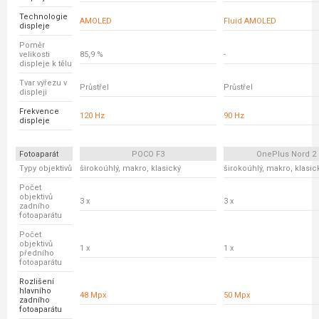
Technologie
AMOLED
Fluid AMOLED
displeje
Poměr
velikosti
85,9 %
-
displeje k tělu
Tvar výřezu v
Průstřel
Průstřel
displeji
Frekvence
120 Hz
90 Hz
displeje
Fotoaparát
POCO F3
OnePlus Nord 2
Typy objektivů
širokoúhlý, makro, klasický
širokoúhlý, makro, klasic
Počet
objektivů
3 x
3 x
zadního
fotoaparátu
Počet
objektivů
1 x
1 x
předního
fotoaparátu
Rozlišení
hlavního
48 Mpx
50 Mpx
zadního
fotoaparátu