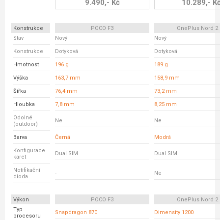
9.490,- Kč
10.289,- K
Konstrukce
POCO F3
OnePlus Nord 2
Stav
Nový
Nový
Konstrukce
Dotyková
Dotyková
Hmotnost
196 g
189 g
Výška
163,7 mm
158,9 mm
Šířka
76,4 mm
73,2 mm
Hloubka
7,8 mm
8,25 mm
Odolné
Ne
Ne
(outdoor)
Barva
Černá
Modrá
Konfigurace
Dual SIM
Dual SIM
karet
Notifikační
-
Ne
dioda
Výkon
POCO F3
OnePlus Nord 2
Typ
Snapdragon 870
Dimensity 1200
procesoru