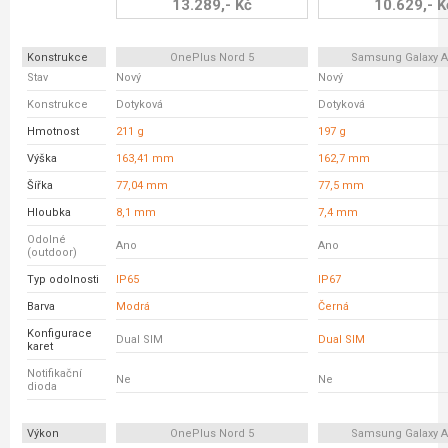
13.289,- Kč
10.629,- K
Konstrukce
OnePlus Nord 5
Samsung Galaxy A
Stav
Nový
Nový
Konstrukce
Dotyková
Dotyková
Hmotnost
211 g
197 g
Výška
163,41 mm
162,7 mm
Šířka
77,04 mm
77,5 mm
Hloubka
8,1 mm
7,4 mm
Odolné
Ano
Ano
(outdoor)
Typ odolnosti
IP65
IP67
Barva
Modrá
Černá
Konfigurace
Dual SIM
Dual SIM
karet
Notifikační
Ne
Ne
dioda
Výkon
OnePlus Nord 5
Samsung Galaxy A