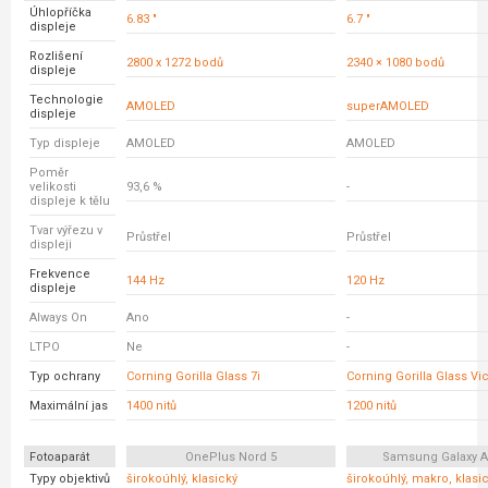
Úhlopříčka
6.83 "
6.7 "
displeje
Rozlišení
2800 x 1272 bodů
2340 × 1080 bodů
displeje
Technologie
AMOLED
superAMOLED
displeje
Typ displeje
AMOLED
AMOLED
Poměr
velikosti
93,6 %
-
displeje k tělu
Tvar výřezu v
Průstřel
Průstřel
displeji
Frekvence
144 Hz
120 Hz
displeje
Always On
Ano
-
LTPO
Ne
-
Typ ochrany
Corning Gorilla Glass 7i
Corning Gorilla Glass Vi
Maximální jas
1400 nitů
1200 nitů
Fotoaparát
OnePlus Nord 5
Samsung Galaxy A
Typy objektivů
širokoúhlý, klasický
širokoúhlý, makro, klasi