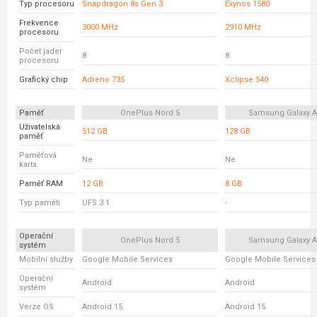
Typ procesoru
Snapdragon 8s Gen 3
Exynos 1580
Frekvence
3000 MHz
2910 MHz
procesoru
Počet jader
8
8
procesoru
Grafický chip
Adreno 735
Xclipse 540
Paměť
OnePlus Nord 5
Samsung Galaxy A
Uživatelská
512 GB
128 GB
paměť
Paměťová
Ne
Ne
karta
Paměť RAM
12 GB
8 GB
Typ paměti
UFS 3.1
-
Operační
OnePlus Nord 5
Samsung Galaxy A
systém
Mobilní služby
Google Mobile Services
Google Mobile Services
Operační
Android
Android
systém
Verze OS
Android 15
Android 15