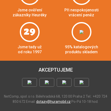
Jsme ověření
Při nespokojenosti
zákazníky Heuréky
vrácení peněz
29
Jsme tady už
95% katalogových
od roku 1997
produktu skladem
AKCEPTUJEME
NetComp, spol. s r.o.
Bělehradská 68, 120 00 Praha 2
Tel.: +420 724
850 672
Email:
dotazy@huramobil.cz
Po-Pá 10-18 hod.