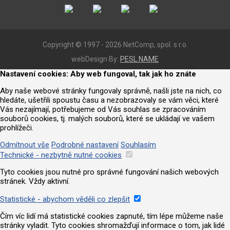
Copyright © 1997 - 2026 NetComp, spol. s r.o.
webDesign By:
PESL.NAME
Nastavení cookies: Aby web fungoval, tak jak ho znáte
Aby naše webové stránky fungovaly správně, našli jste na nich, co
hledáte, ušetřili spoustu času a nezobrazovaly se vám věci, které
Vás nezajímají, potřebujeme od Vás souhlas se zpracováním
souborů cookies, tj. malých souborů, které se ukládají ve vašem
prohlížeči.
Odmítnout vše
Podrobné nastavení
Souhlasím
Technické - nezbytně nutné cookies
Tyto cookies jsou nutné pro správné fungování našich webových
stránek. Vždy aktivní.
Statistické - abychom věděli co zlepšit
Čím víc lidí má statistické cookies zapnuté, tím lépe můžeme naše
stránky vyladit. Tyto cookies shromažďují informace o tom, jak lidé