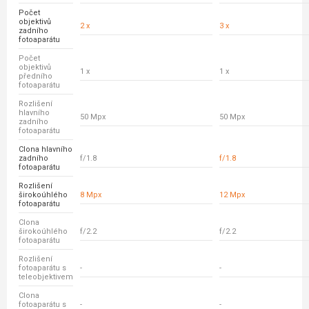
Počet
objektivů
2 x
3 x
zadního
fotoaparátu
Počet
objektivů
1 x
1 x
předního
fotoaparátu
Rozlišení
hlavního
50 Mpx
50 Mpx
zadního
fotoaparátu
Clona hlavního
zadního
f/1.8
f/1.8
fotoaparátu
Rozlišení
širokoúhlého
8 Mpx
12 Mpx
fotoaparátu
Clona
širokoúhlého
f/2.2
f/2.2
fotoaparátu
Rozlišení
fotoaparátu s
-
-
teleobjektivem
Clona
fotoaparátu s
-
-