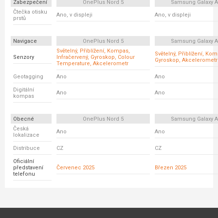
Zabezpečení
OnePlus Nord 5
Samsung Galaxy A
Čtečka otisku
Ano, v displeji
Ano, v displeji
prstů
Navigace
OnePlus Nord 5
Samsung Galaxy A
Světelný, Přiblížení, Kompas,
Světelný, Přiblížení, Ko
Senzory
Infračervený, Gyroskop, Colour
Gyroskop, Akcelerometr
Temperature, Akcelerometr
Geotagging
Ano
Ano
Digitální
Ano
Ano
kompas
Obecné
OnePlus Nord 5
Samsung Galaxy A
Česká
Ano
Ano
lokalizace
Distribuce
CZ
CZ
Oficiální
představení
Červenec 2025
Březen 2025
telefonu