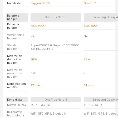
Nadstavba
Oxygen OS 15
One UI 7
Baterie a
OnePlus Nord 5
Samsung Galaxy A
nabíjení
Kapacita
5200 mAh
5000 mAh
baterie
Vyměnitelná
Ne
Ne
baterie
Standard
SuperVOOC 2.0, SuperVOOC, VOOC
-
nabíjení
3.0, PD, QC, PPS
Max. výkon
drátového
80 W
45 W
nabíjení
Max. výkon
reverzního
5 W
-
nabíjení
Doba nabíjení
27 min.
34 min.
na 50 %
Konektivita
OnePlus Nord 5
Samsung Galaxy A
Datové služby
5G, 4G, 3G, 2G
5G, 4G, 3G, 2G
Bezdrátové
WiFi, NFC, GPS, Bluetooth
WiFi, NFC, GPS, Bluetoot
technologie