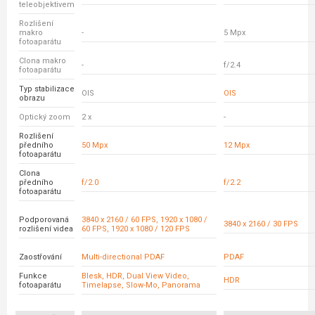
teleobjektivem
Rozlišení
makro
-
5 Mpx
fotoaparátu
Clona makro
-
f/2.4
fotoaparátu
Typ stabilizace
OIS
OIS
obrazu
Optický zoom
2 x
-
Rozlišení
předního
50 Mpx
12 Mpx
fotoaparátu
Clona
předního
f/2.0
f/2.2
fotoaparátu
Podporovaná
3840 x 2160 / 60 FPS, 1920 x 1080 /
3840 x 2160 / 30 FPS
rozlišení videa
60 FPS, 1920 x 1080 / 120 FPS
Zaostřování
Multi-directional PDAF
PDAF
Funkce
Blesk, HDR, Dual View Video,
HDR
fotoaparátu
Timelapse, Slow-Mo, Panorama