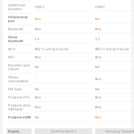
Systémový
USB-C
USB-C
konektor
Infračervený
Ano
Ne
port
Bluetooth
Ano
Ano
Verze
5.4
5.3
bluetooth
Wi-Fi
802.11 a/b/g/n/ac/ax
802.11 a/b/g/n/ac/ax
NFC
Ano
Ano
Konektor jack
Ne
Ne
3,5mm
Stereo
-
Ano
reproduktory
FM rádio
Ne
Ne
Podpora OTG
Ano
Ano
Podpora dvou
Ano
Ano
SIM karet
Podpora eSIM
Ne
Ano
Displej
OnePlus Nord 5
Samsung Galaxy A