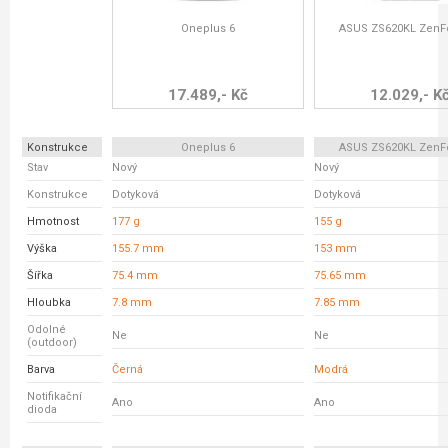
Oneplus 6
ASUS ZS620KL ZenF
17.489,- Kč
12.029,- K
Konstrukce
Oneplus 6
ASUS ZS620KL ZenF
Stav
Nový
Nový
Konstrukce
Dotyková
Dotyková
Hmotnost
177 g
155 g
Výška
155.7 mm
153 mm
Šířka
75.4 mm
75.65 mm
Hloubka
7.8 mm
7.85 mm
Odolné
Ne
Ne
(outdoor)
Barva
Černá
Modrá
Notifikační
Ano
Ano
dioda