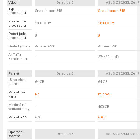
Výkon
Oneplus 6
ASUS ZS620KL ZenF
Typ
Snapdragon 845
Snapdragon 845
procesoru
Frekvence
2800 MHz
2800 MHz
procesoru
Počet jader
8
8
procesoru
Grafický chip
Adreno 630
Adreno 630
AnTuTu
-
274499 bodů
Benchmark
Paměť
Oneplus 6
ASUS ZS620KL ZenF
Uživatelská
64 GB
64 GB
paměť
Paměťová
Ne
microSD
karta
Maximální
-
400 GB
velikost karty
Paměť RAM
6 GB
6 GB
Operační
Oneplus 6
ASUS ZS620KL ZenF
systém