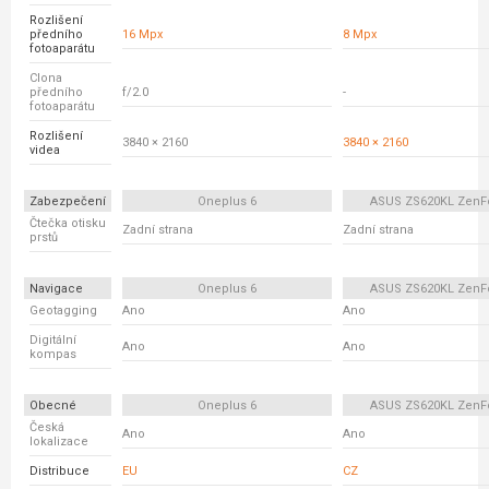
Rozlišení
předního
16 Mpx
8 Mpx
fotoaparátu
Clona
předního
f/2.0
-
fotoaparátu
Rozlišení
3840 × 2160
3840 × 2160
videa
Zabezpečení
Oneplus 6
ASUS ZS620KL ZenF
Čtečka otisku
Zadní strana
Zadní strana
prstů
Navigace
Oneplus 6
ASUS ZS620KL ZenF
Geotagging
Ano
Ano
Digitální
Ano
Ano
kompas
Obecné
Oneplus 6
ASUS ZS620KL ZenF
Česká
Ano
Ano
lokalizace
Distribuce
EU
CZ