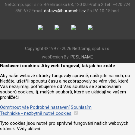
NetComp, spol. s r.o.
Bělehradská 68, 120 00 Praha 2
Tel.: +420 724
850 672
Email:
dotazy@huramobil.cz
Po-Pá 10-18 hod.
Copyright © 1997 - 2026 NetComp, spol. s r.o.
webDesign By:
PESL.NAME
Nastavení cookies: Aby web fungoval, tak jak ho znáte
Aby naše webové stránky fungovaly správně, našli jste na nich, co
hledáte, ušetřili spoustu času a nezobrazovaly se vám věci, které
Vás nezajímají, potřebujeme od Vás souhlas se zpracováním
souborů cookies, tj. malých souborů, které se ukládají ve vašem
prohlížeči.
Odmítnout vše
Podrobné nastavení
Souhlasím
Technické - nezbytně nutné cookies
Tyto cookies jsou nutné pro správné fungování našich webových
stránek. Vždy aktivní.