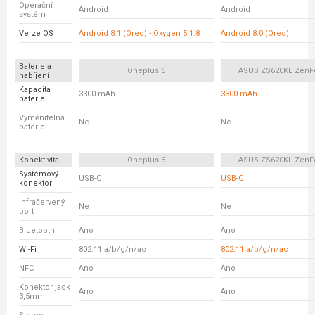
Operační
Android
Android
systém
Verze OS
Android 8.1 (Oreo) - Oxygen 5.1.8
Android 8.0 (Oreo)
Baterie a
Oneplus 6
ASUS ZS620KL ZenF
nabíjení
Kapacita
3300 mAh
3300 mAh
baterie
Vyměnitelná
Ne
Ne
baterie
Konektivita
Oneplus 6
ASUS ZS620KL ZenF
Systémový
USB-C
USB-C
konektor
Infračervený
Ne
Ne
port
Bluetooth
Ano
Ano
Wi-Fi
802.11 a/b/g/n/ac
802.11 a/b/g/n/ac
NFC
Ano
Ano
Konektor jack
Ano
Ano
3,5mm