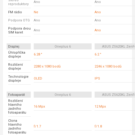
Stereo
Ano
Ano
reproduktory
FM rádio
Ne
Ano
Podpora OTG
Ano
Ano
Podpora dvou
Ano
Ano
SIM karet
Displej
Oneplus 6
ASUS ZS620KL ZenF
Úhlopříčka
6.28 "
6.2 "
displeje
Rozlišení
2280 x 1080 bodů
2246 x 1080 bodů
displeje
Technologie
OLED
IPS
displeje
Fotoaparát
Oneplus 6
ASUS ZS620KL ZenF
Rozlišení
hlavního
16 Mpx
12 Mpx
zadního
fotoaparátu
Clona
hlavního
f/1.7
f/1.8
zadního
fotoaparátu