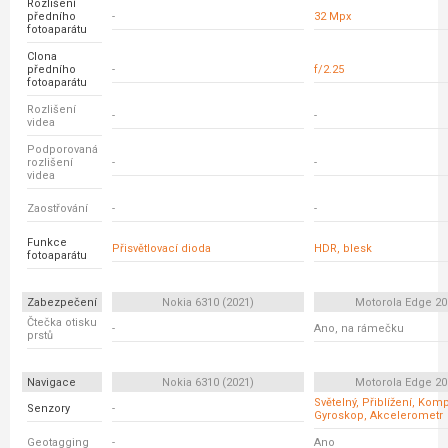
Rozlišení
předního
-
32 Mpx
fotoaparátu
Clona
předního
-
f/2.25
fotoaparátu
Rozlišení
-
-
videa
Podporovaná
rozlišení
-
-
videa
Zaostřování
-
-
Funkce
Přisvětlovací dioda
HDR, blesk
fotoaparátu
Zabezpečení
Nokia 6310 (2021)
Motorola Edge 20 
Čtečka otisku
-
Ano, na rámečku
prstů
Navigace
Nokia 6310 (2021)
Motorola Edge 20 
Světelný, Přiblížení, Kom
Senzory
-
Gyroskop, Akcelerometr
Geotagging
-
Ano