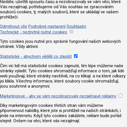
hledáte, ušetřili spoustu času a nezobrazovaly se vám věci, které
Vás nezajímají, potřebujeme od Vás souhlas se zpracováním
souborů cookies, tj. malých souborů, které se ukládají ve vašem
prohlížeči.
Odmítnout vše
Podrobné nastavení
Souhlasím
Technické - nezbytně nutné cookies
Tyto cookies jsou nutné pro správné fungování našich webových
stránek. Vždy aktivní.
Statistické - abychom věděli co zlepšit
Čím víc lidí má statistické cookies zapnuté, tím lépe můžeme naše
stránky vyladit. Tyto cookies shromažďují informace o tom, jak lidé
web používají, které stránky navštívili, na co klikají. a na které odkazy
jsi klikla. Všechny informace, které soubory cookie shromažďují,
jsou souhrnné a anonymní.
Marketingové - aby se vám nezobrazovaly nezajímavé reklamy
Díky marketingovým cookies třetích stran vám můžeme
připomenout nabídky, které jste si prohlíželi na našich stránkách, i
jinde na internetu. Když tyto cookies zakážete, reklam bude pořád
stejně. Ovšem na věci, které vás nezajímají.