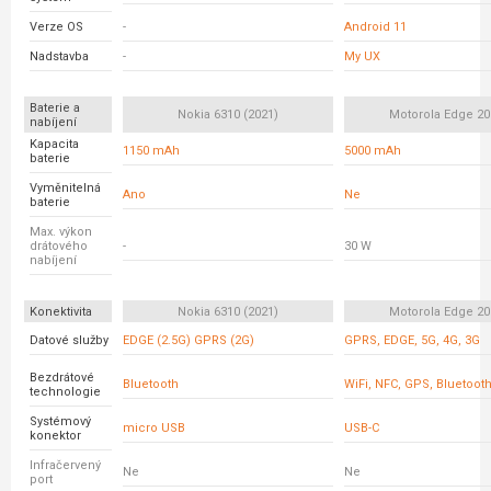
Verze OS
-
Android 11
Nadstavba
-
My UX
Baterie a
Nokia 6310 (2021)
Motorola Edge 20 
nabíjení
Kapacita
1150 mAh
5000 mAh
baterie
Vyměnitelná
Ano
Ne
baterie
Max. výkon
drátového
-
30 W
nabíjení
Konektivita
Nokia 6310 (2021)
Motorola Edge 20 
Datové služby
EDGE (2.5G) GPRS (2G)
GPRS, EDGE, 5G, 4G, 3G
Bezdrátové
Bluetooth
WiFi, NFC, GPS, Bluetoot
technologie
Systémový
micro USB
USB-C
konektor
Infračervený
Ne
Ne
port