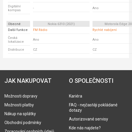
Digitální
-
Ano
kompas
Obecné
Nokia 6310 (2021)
Motorola Edge 20 
Další funkce
FM Rádio
Rychlé nabíjení
Česká
Ano
Ano
lokalizace
Distribuce
CZ
CZ
JAK NAKUPOVAT
O SPOLEČNOSTI
Možnosti dopravy
Kariéra
Možnosti platby
FAQ - nejčastěji pokládané
dotazy
Nákup na splátky
Autorizované servisy
Obchodní podmínky
Kde nás najdete?
Zpracování osobních údajů