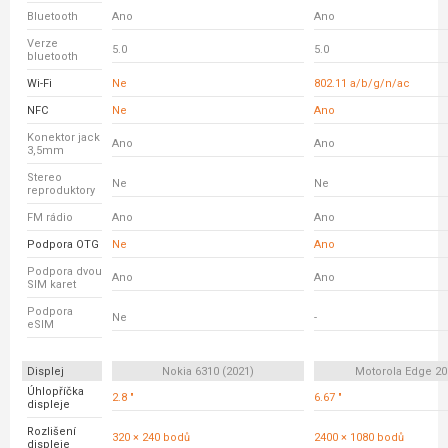
Bluetooth
Ano
Ano
Verze
5.0
5.0
bluetooth
Wi-Fi
Ne
802.11 a/b/g/n/ac
NFC
Ne
Ano
Konektor jack
Ano
Ano
3,5mm
Stereo
Ne
Ne
reproduktory
FM rádio
Ano
Ano
Podpora OTG
Ne
Ano
Podpora dvou
Ano
Ano
SIM karet
Podpora
Ne
-
eSIM
Displej
Nokia 6310 (2021)
Motorola Edge 20 
Úhlopříčka
2.8 "
6.67 "
displeje
Rozlišení
320 × 240 bodů
2400 × 1080 bodů
displeje