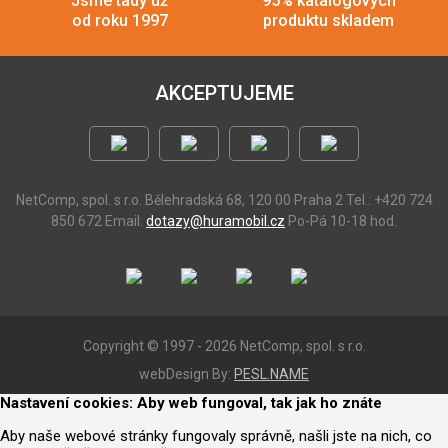
Jsme tady už
95% katalogových
od roku 1997
produktu skladem
AKCEPTUJEME
NetComp, spol. s r.o.
Bělehradská 68, 120 00 Praha 2
Tel.: +420 724
850 672
Email:
dotazy@huramobil.cz
Po-Pá 10-18 hod.
Copyright © 1997 - 2026 NetComp, spol. s r.o.
webDesign By:
PESL.NAME
Nastavení cookies: Aby web fungoval, tak jak ho znáte
Aby naše webové stránky fungovaly správně, našli jste na nich, co