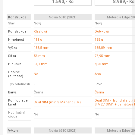
1.590,- Kč
8.989,- Kč
Konstrukce
Nokia 6310 (2021)
Motorola Edge 20 
Stav
Nový
Nový
Konstrukce
Klasická
Dotyková
Hmotnost
111 g
185 g
Výška
135,5 mm
165,89 mm
Šířka
56 mm
75,95 mm
Hloubka
14,1 mm
8,25 mm
Odolné
Ne
Ano
(outdoor)
Typ odolnosti
-
IP52
Barva
Černá
Černá
Konfigurace
Dual SIM - Hybridní slot 
Dual SIM (miniSIM+nanoSIM)
karet
SIM2 / SIM1 + paměťová k
Notifikační
Ne
Ne
dioda
Výkon
Nokia 6310 (2021)
Motorola Edge 20 