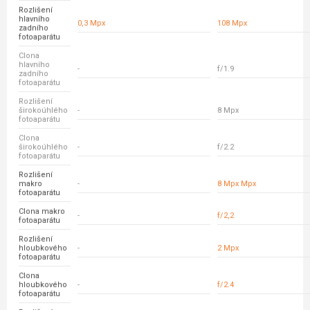
Rozlišení
hlavního
0,3 Mpx
108 Mpx
zadního
fotoaparátu
Clona
hlavního
-
f/1.9
zadního
fotoaparátu
Rozlišení
širokoúhlého
-
8 Mpx
fotoaparátu
Clona
širokoúhlého
-
f/2.2
fotoaparátu
Rozlišení
makro
-
8 Mpx Mpx
fotoaparátu
Clona makro
-
f/2,2
fotoaparátu
Rozlišení
hloubkového
-
2 Mpx
fotoaparátu
Clona
hloubkového
-
f/2.4
fotoaparátu