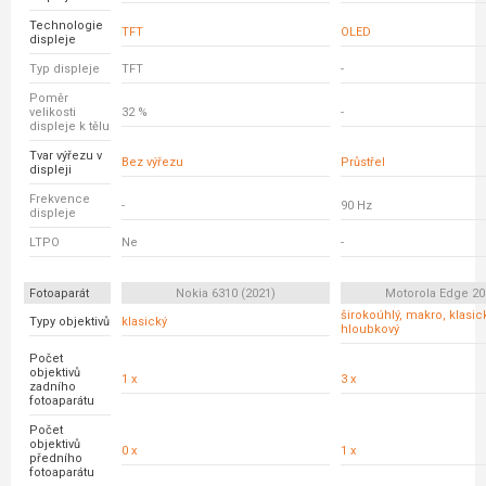
Technologie
TFT
OLED
displeje
Typ displeje
TFT
-
Poměr
velikosti
32 %
-
displeje k tělu
Tvar výřezu v
Bez výřezu
Průstřel
displeji
Frekvence
-
90 Hz
displeje
LTPO
Ne
-
Fotoaparát
Nokia 6310 (2021)
Motorola Edge 20 
širokoúhlý, makro, klasick
Typy objektivů
klasický
hloubkový
Počet
objektivů
1 x
3 x
zadního
fotoaparátu
Počet
objektivů
0 x
1 x
předního
fotoaparátu