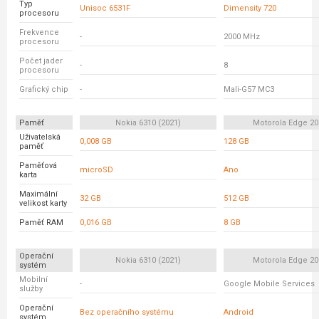
Typ
Unisoc 6531F
Dimensity 720
procesoru
Frekvence
-
2000 MHz
procesoru
Počet jader
-
8
procesoru
Grafický chip
-
Mali-G57 MC3
Paměť
Nokia 6310 (2021)
Motorola Edge 20 
Uživatelská
0,008 GB
128 GB
paměť
Paměťová
microSD
Ano
karta
Maximální
32 GB
512 GB
velikost karty
Paměť RAM
0,016 GB
8 GB
Operační
Nokia 6310 (2021)
Motorola Edge 20 
systém
Mobilní
-
Google Mobile Services
služby
Operační
Bez operačního systému
Android
systém