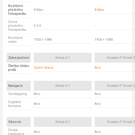
Rozlišení
předního
8 Mpx
8 Mpx
fotoaparátu
Clona
předního
f/2.0
-
fotoaparátu
Rozlišení
1920 × 1080
1920 × 1080
videa
Zabezpečení
Nokia 6.1
Huawei P Smart 2
Čtečka otisku
Zadní strana
Ano
prstů
Navigace
Nokia 6.1
Huawei P Smart 2
Geotagging
Ano
Ano
Digitální
Ano
Ano
kompas
Obecné
Nokia 6.1
Huawei P Smart 2
Česká
Ano
Ano
lokalizace