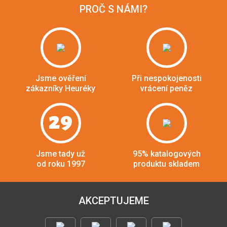
PROČ S NÁMI?
Jsme ověření
Při nespokojenosti
zákazníky Heuréky
vrácení peněz
29
Jsme tady už
95% katalogových
od roku 1997
produktu skladem
AKCEPTUJEME