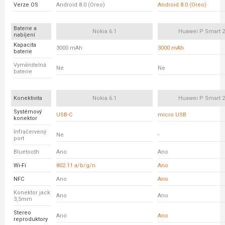
Verze OS
Android 8.0 (Oreo)
Android 8.0 (Oreo)
Baterie a
Nokia 6.1
Huawei P Smart 2
nabíjení
Kapacita
3000 mAh
3000 mAh
baterie
Vyměnitelná
Ne
Ne
baterie
Konektivita
Nokia 6.1
Huawei P Smart 2
Systémový
USB-C
micro USB
konektor
Infračervený
Ne
-
port
Bluetooth
Ano
Ano
Wi-Fi
802.11 a/b/g/n
Ano
NFC
Ano
Ano
Konektor jack
Ano
Ano
3,5mm
Stereo
Ano
Ano
reproduktory