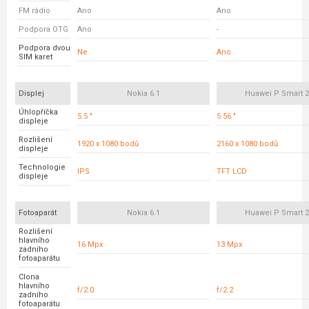
FM rádio
Ano
Ano
Podpora OTG
Ano
-
Podpora dvou
Ne
Ano
SIM karet
Displej
Nokia 6.1
Huawei P Smart 2
Úhlopříčka
5.5 "
5.56 "
displeje
Rozlišení
1920 x 1080 bodů
2160 x 1080 bodů
displeje
Technologie
IPS
TFT LCD
displeje
Fotoaparát
Nokia 6.1
Huawei P Smart 2
Rozlišení
hlavního
16 Mpx
13 Mpx
zadního
fotoaparátu
Clona
hlavního
f/2.0
f/2.2
zadního
fotoaparátu