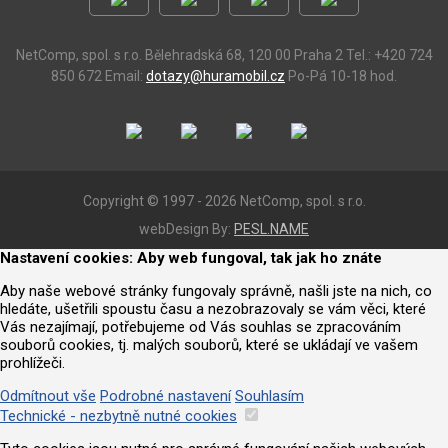
NetComp, spol. s r.o.
Bělehradská 68, 120 00 Praha 2
Tel.: +420 724
850 672
Email:
dotazy@huramobil.cz
Po-Pá 10-18 hod.
Copyright © 1997 - 2026 NetComp, spol. s r.o.
webDesign By:
PESL.NAME
Nastavení cookies: Aby web fungoval, tak jak ho znáte
Aby naše webové stránky fungovaly správně, našli jste na nich, co
hledáte, ušetřili spoustu času a nezobrazovaly se vám věci, které
Vás nezajímají, potřebujeme od Vás souhlas se zpracováním
souborů cookies, tj. malých souborů, které se ukládají ve vašem
prohlížeči.
Odmítnout vše
Podrobné nastavení
Souhlasím
Technické - nezbytně nutné cookies