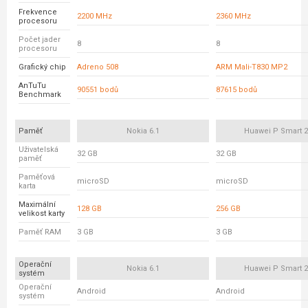
Frekvence
2200 MHz
2360 MHz
procesoru
Počet jader
8
8
procesoru
Grafický chip
Adreno 508
ARM Mali-T830 MP2
AnTuTu
90551 bodů
87615 bodů
Benchmark
Paměť
Nokia 6.1
Huawei P Smart 2
Uživatelská
32 GB
32 GB
paměť
Paměťová
microSD
microSD
karta
Maximální
128 GB
256 GB
velikost karty
Paměť RAM
3 GB
3 GB
Operační
Nokia 6.1
Huawei P Smart 2
systém
Operační
Android
Android
systém