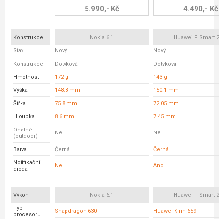
5.990,- Kč
4.490,- Kč
Konstrukce
Nokia 6.1
Huawei P Smart 2
Stav
Nový
Nový
Konstrukce
Dotyková
Dotyková
Hmotnost
172 g
143 g
Výška
148.8 mm
150.1 mm
Šířka
75.8 mm
72.05 mm
Hloubka
8.6 mm
7.45 mm
Odolné
Ne
Ne
(outdoor)
Barva
Černá
Černá
Notifikační
Ne
Ano
dioda
Výkon
Nokia 6.1
Huawei P Smart 2
Typ
Snapdragon 630
Huawei Kirin 659
procesoru