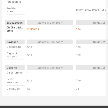
fotoaparátu
Rozlišení
-
3840 × 2160; 1920 x 1080
videa
Zabezpečení
Motorola One Zoom
Nokia 7.2
Čtečka otisku
V displeji
Ano
prstů
Navigace
Motorola One Zoom
Nokia 7.2
Geotagging
Ano
Ano
Digitální
Ano
Ano
kompas
Obecné
Motorola One Zoom
Nokia 7.2
Další funkce
-
-
Česká
Ano
Ano
lokalizace
Distribuce
CZ
CZ