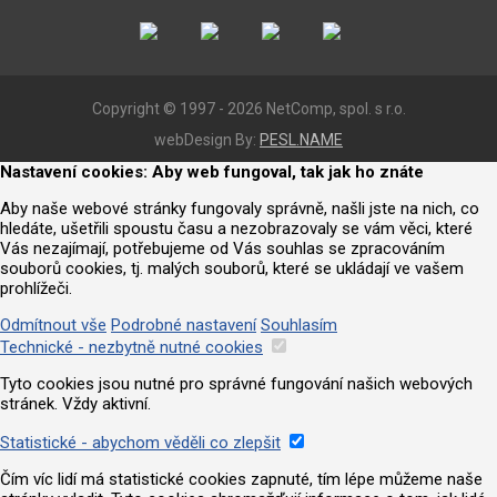
Copyright © 1997 - 2026 NetComp, spol. s r.o.
webDesign By:
PESL.NAME
Nastavení cookies: Aby web fungoval, tak jak ho znáte
Aby naše webové stránky fungovaly správně, našli jste na nich, co
hledáte, ušetřili spoustu času a nezobrazovaly se vám věci, které
Vás nezajímají, potřebujeme od Vás souhlas se zpracováním
souborů cookies, tj. malých souborů, které se ukládají ve vašem
prohlížeči.
Odmítnout vše
Podrobné nastavení
Souhlasím
Technické - nezbytně nutné cookies
Tyto cookies jsou nutné pro správné fungování našich webových
stránek. Vždy aktivní.
Statistické - abychom věděli co zlepšit
Čím víc lidí má statistické cookies zapnuté, tím lépe můžeme naše