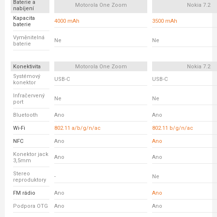
Baterie a
Motorola One Zoom
Nokia 7.2
nabíjení
Kapacita
4000 mAh
3500 mAh
baterie
Vyměnitelná
Ne
Ne
baterie
Konektivita
Motorola One Zoom
Nokia 7.2
Systémový
USB-C
USB-C
konektor
Infračervený
Ne
Ne
port
Bluetooth
Ano
Ano
Wi-Fi
802.11 a/b/g/n/ac
802.11 b/g/n/ac
NFC
Ano
Ano
Konektor jack
Ano
Ano
3,5mm
Stereo
-
Ne
reproduktory
FM rádio
Ano
Ano
Podpora OTG
Ano
Ano