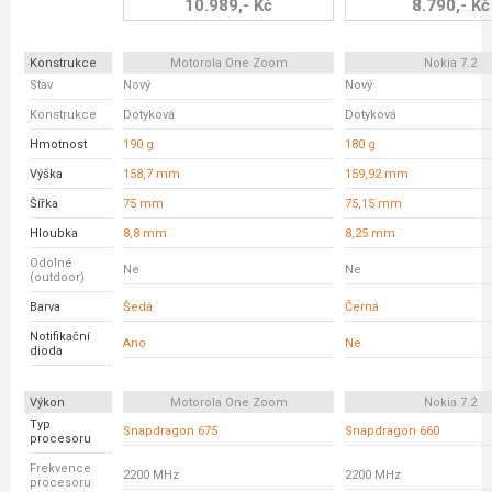
10.989,- Kč
8.790,- Kč
Konstrukce
Motorola One Zoom
Nokia 7.2
Stav
Nový
Nový
Konstrukce
Dotyková
Dotyková
Hmotnost
190 g
180 g
Výška
158,7 mm
159,92 mm
Šířka
75 mm
75,15 mm
Hloubka
8,8 mm
8,25 mm
Odolné
Ne
Ne
(outdoor)
Barva
Šedá
Černá
Notifikační
Ano
Ne
dioda
Výkon
Motorola One Zoom
Nokia 7.2
Typ
Snapdragon 675
Snapdragon 660
procesoru
Frekvence
2200 MHz
2200 MHz
procesoru