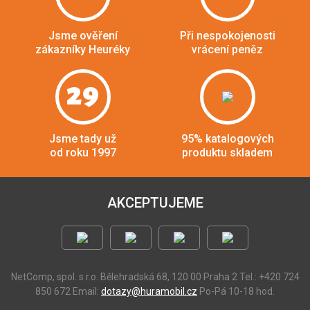
Jsme ověření
Při nespokojenosti
zákazníky Heuréky
vrácení peněz
29
Jsme tady už
95% katalogových
od roku 1997
produktu skladem
AKCEPTUJEME
NetComp, spol. s r.o.
Bělehradská 68, 120 00 Praha 2
Tel.: +420 724
850 672
Email:
dotazy@huramobil.cz
Po-Pá 10-18 hod.