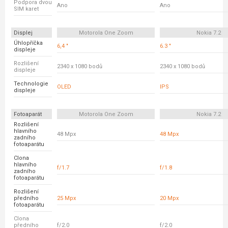
Podpora dvou
Ano
Ano
SIM karet
Displej
Motorola One Zoom
Nokia 7.2
Úhlopříčka
6,4 "
6.3 "
displeje
Rozlišení
2340 x 1080 bodů
2340 x 1080 bodů
displeje
Technologie
OLED
IPS
displeje
Fotoaparát
Motorola One Zoom
Nokia 7.2
Rozlišení
hlavního
48 Mpx
48 Mpx
zadního
fotoaparátu
Clona
hlavního
f/1.7
f/1.8
zadního
fotoaparátu
Rozlišení
předního
25 Mpx
20 Mpx
fotoaparátu
Clona
předního
f/2.0
f/2.0