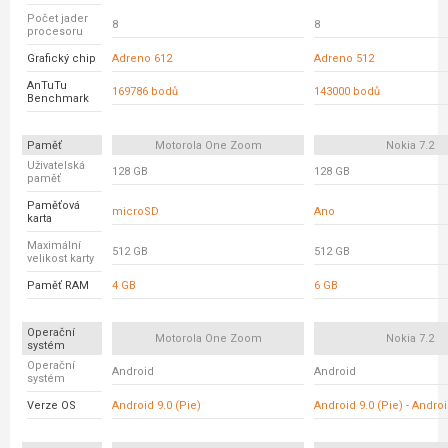
Počet jader
8
8
procesoru
Grafický chip
Adreno 612
Adreno 512
AnTuTu
169786 bodů
143000 bodů
Benchmark
Paměť
Motorola One Zoom
Nokia 7.2
Uživatelská
128 GB
128 GB
paměť
Paměťová
microSD
Ano
karta
Maximální
512 GB
512 GB
velikost karty
Paměť RAM
4 GB
6 GB
Operační
Motorola One Zoom
Nokia 7.2
systém
Operační
Android
Android
systém
Verze OS
Android 9.0 (Pie)
Android 9.0 (Pie) - Andro