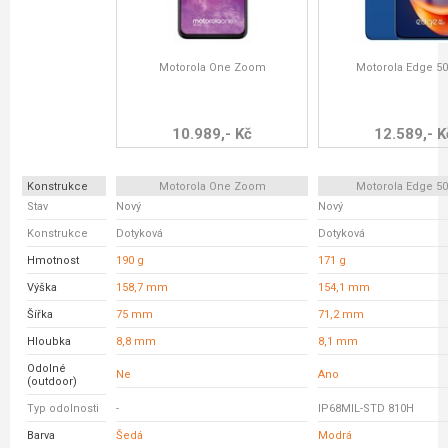
Motorola One Zoom
Motorola Edge 5
10.989,- Kč
12.589,- K
Konstrukce
Motorola One Zoom
Motorola Edge 5
Stav
Nový
Nový
Konstrukce
Dotyková
Dotyková
Hmotnost
190 g
171 g
Výška
158,7 mm
154,1 mm
Šířka
75 mm
71,2 mm
Hloubka
8,8 mm
8,1 mm
Odolné
Ne
Ano
(outdoor)
Typ odolnosti
-
IP68MIL-STD 810H
Barva
Šedá
Modrá