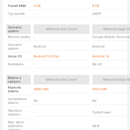
Paměť RAM
4 GB
8 GB
Typ paměti
-
uMCP
Operační
Motorola One Zoom
Motorola Edge 5
systém
Mobilní služby
-
Google Mobile Services
Operační
Android
Android
systém
Verze OS
Android 9.0 (Pie)
Android 14
Nadstavba
-
My UX
Baterie a
Motorola One Zoom
Motorola Edge 5
nabíjení
Kapacita
4000 mAh
4310 mAh
baterie
Vyměnitelná
Ne
Ne
baterie
Standard
-
TurboPower
nabíjení
Max. výkon
drátového
-
68 W
nabíjení