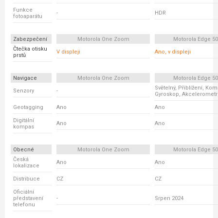
Funkce
-
HDR
fotoaparátu
Zabezpečení
Motorola One Zoom
Motorola Edge 5
Čtečka otisku
V displeji
Ano, v displeji
prstů
Navigace
Motorola One Zoom
Motorola Edge 5
Světelný, Přiblížení, Ko
Senzory
-
Gyroskop, Akcelerometr
Geotagging
Ano
Ano
Digitální
Ano
Ano
kompas
Obecné
Motorola One Zoom
Motorola Edge 5
Česká
Ano
Ano
lokalizace
Distribuce
CZ
CZ
Oficiální
představení
-
Srpen 2024
telefonu