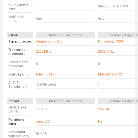
Konfigurace
-
Single SIM + eSIM
karet
Notifikační
Ano
Ano
dioda
Výkon
Motorola One Zoom
Motorola Edge 5
Typ procesoru
Snapdragon 675
Dimensity 7300
Frekvence
2200 MHz
2500 MHz
procesoru
Počet jader
8
8
procesoru
Grafický chip
Adreno 612
Mali-G615 MC2
AnTuTu
169786 bodů
-
Benchmark
Paměť
Motorola One Zoom
Motorola Edge 5
Uživatelská
128 GB
256 GB
paměť
Paměťová
microSD
Ne
karta
Maximální
512 GB
-
velikost karty