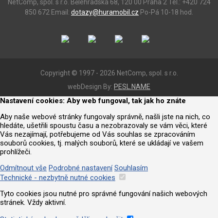
NetComp, spol. s r.o.
Bělehradská 68, 120 00 Praha 2
Tel.: +420 724
850 672
Email:
dotazy@huramobil.cz
Po-Pá 10-18 hod.
Copyright © 1997 - 2026 NetComp, spol. s r.o.
webDesign By:
PESL.NAME
Nastavení cookies: Aby web fungoval, tak jak ho znáte
Aby naše webové stránky fungovaly správně, našli jste na nich, co
hledáte, ušetřili spoustu času a nezobrazovaly se vám věci, které
Vás nezajímají, potřebujeme od Vás souhlas se zpracováním
souborů cookies, tj. malých souborů, které se ukládají ve vašem
prohlížeči.
Odmítnout vše
Podrobné nastavení
Souhlasím
Technické - nezbytně nutné cookies
Tyto cookies jsou nutné pro správné fungování našich webových
stránek. Vždy aktivní.