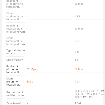
Rozlišení
širokoúhlého
-
13 Mpx
fotoaparátu
Clona
širokoúhlého
-
f/2.2
fotoaparátu
Rozlišení
fotoaparátu s
-
10 Mpx
teleobjektivem
Clona
fotoaparátu s
-
f/2.0
teleobjektivem
Typ stabilizace
-
OIS
obrazu
Optický zoom
-
3 x
Rozlišení
předního
25 Mpx
32 Mpx
fotoaparátu
Clona
předního
f/2.0
f/2.4
fotoaparátu
3840 x 2160 / 30 FPS, 192
Podporovaná
-
60 FPS, 1920 x 1080 / 240
rozlišení videa
1080 / 120 FPS
Zaostřování
-
PDAF