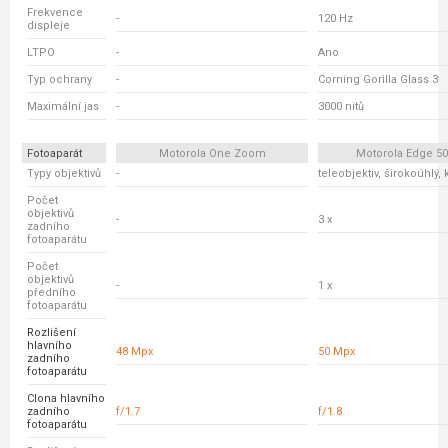
Frekvence
-
120 Hz
displeje
LTPO
-
Ano
Typ ochrany
-
Corning Gorilla Glass 3
Maximální jas
-
3000 nitů
Fotoaparát
Motorola One Zoom
Motorola Edge 5
Typy objektivů
-
teleobjektiv, širokoúhlý, 
Počet
objektivů
-
3 x
zadního
fotoaparátu
Počet
objektivů
-
1 x
předního
fotoaparátu
Rozlišení
hlavního
48 Mpx
50 Mpx
zadního
fotoaparátu
Clona hlavního
zadního
f/1.7
f/1.8
fotoaparátu