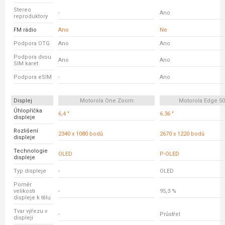
Stereo
-
Ano
reproduktory
FM rádio
Ano
Ne
Podpora OTG
Ano
Ano
Podpora dvou
Ano
Ano
SIM karet
Podpora eSIM
-
Ano
Displej
Motorola One Zoom
Motorola Edge 5
Úhlopříčka
6,4 "
6.36 "
displeje
Rozlišení
2340 x 1080 bodů
2670 x 1220 bodů
displeje
Technologie
OLED
P-OLED
displeje
Typ displeje
-
OLED
Poměr
velikosti
-
95,3 %
displeje k tělu
Tvar výřezu v
-
Průstřel
displeji