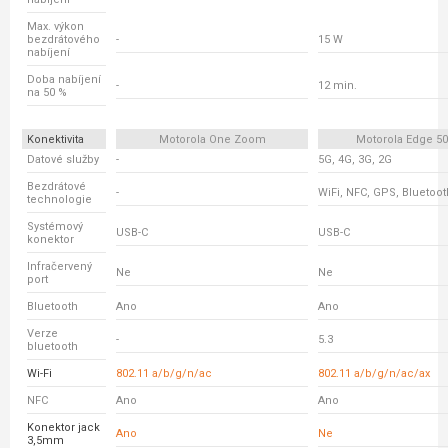
Max. výkon
bezdrátového
-
15 W
nabíjení
Doba nabíjení
-
12 min.
na 50 %
Konektivita
Motorola One Zoom
Motorola Edge 5
Datové služby
-
5G, 4G, 3G, 2G
Bezdrátové
-
WiFi, NFC, GPS, Bluetoot
technologie
Systémový
USB-C
USB-C
konektor
Infračervený
Ne
Ne
port
Bluetooth
Ano
Ano
Verze
-
5.3
bluetooth
Wi-Fi
802.11 a/b/g/n/ac
802.11 a/b/g/n/ac/ax
NFC
Ano
Ano
Konektor jack
Ano
Ne
3,5mm