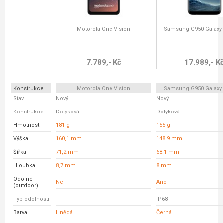
Motorola One Vision
Samsung G950 Galaxy
7.789,- Kč
17.989,- K
Konstrukce
Motorola One Vision
Samsung G950 Galaxy
Stav
Nový
Nový
Konstrukce
Dotyková
Dotyková
Hmotnost
181 g
155 g
Výška
160,1 mm
148.9 mm
Šířka
71,2 mm
68.1 mm
Hloubka
8,7 mm
8 mm
Odolné
Ne
Ano
(outdoor)
Typ odolnosti
-
IP68
Barva
Hnědá
Černá