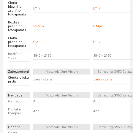
Clona
hlavního
f/1.7
f/1.7
zadního
fotoaparátu
Rozlišení
předního
25 Mpx
8 Mpx
fotoaparátu
Clona
předního
f/2.0
f/1.7
fotoaparátu
Rozlišení
3840 × 2160
3840 × 2160
videa
Zabezpečení
Motorola One Vision
Samsung G950 Galaxy
Čtečka otisku
Zadní strana
Zadní strana
prstů
Navigace
Motorola One Vision
Samsung G950 Galaxy
Geotagging
Ano
Ano
Digitální
Ano
Ano
kompas
Obecné
Motorola One Vision
Samsung G950 Galaxy