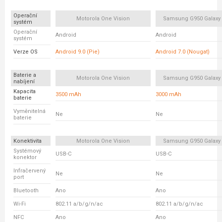
Operační
Motorola One Vision
Samsung G950 Galaxy
systém
Operační
Android
Android
systém
Verze OS
Android 9.0 (Pie)
Android 7.0 (Nougat)
Baterie a
Motorola One Vision
Samsung G950 Galaxy
nabíjení
Kapacita
3500 mAh
3000 mAh
baterie
Vyměnitelná
Ne
Ne
baterie
Konektivita
Motorola One Vision
Samsung G950 Galaxy
Systémový
USB-C
USB-C
konektor
Infračervený
Ne
Ne
port
Bluetooth
Ano
Ano
Wi-Fi
802.11 a/b/g/n/ac
802.11 a/b/g/n/ac
NFC
Ano
Ano