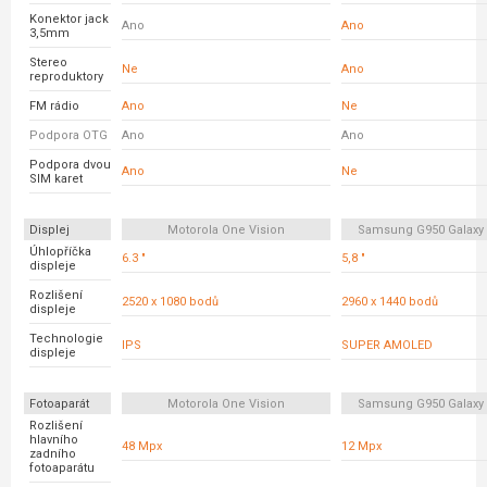
Konektor jack
Ano
Ano
3,5mm
Stereo
Ne
Ano
reproduktory
FM rádio
Ano
Ne
Podpora OTG
Ano
Ano
Podpora dvou
Ano
Ne
SIM karet
Displej
Motorola One Vision
Samsung G950 Galaxy
Úhlopříčka
6.3 "
5,8 "
displeje
Rozlišení
2520 x 1080 bodů
2960 x 1440 bodů
displeje
Technologie
IPS
SUPER AMOLED
displeje
Fotoaparát
Motorola One Vision
Samsung G950 Galaxy
Rozlišení
hlavního
48 Mpx
12 Mpx
zadního
fotoaparátu