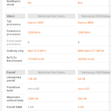
Notifikační
Ne
Ano
dioda
Výkon
Motorola One Vision
Samsung G950 Galaxy
Typ
Exynos 9609
Exynos 8895
procesoru
Frekvence
2200 MHz
2300 MHz
procesoru
Počet jader
8
8
procesoru
Grafický chip
Mali-G72 MP3
ARM Mali-G71 MP20
AnTuTu
151000 bodů
202256 bodů
Benchmark
Paměť
Motorola One Vision
Samsung G950 Galaxy
Uživatelská
128 GB
64 GB
paměť
Paměťová
microSD
microSD
karta
Maximální
1000 GB
256 GB
velikost karty
Paměť RAM
4 GB
4 GB