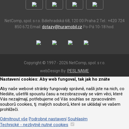
NetComp, spol. s r.o.
Bělehradská 68, 120 00 Praha 2
Tel.: +420 724
850 672
Email:
dotazy@huramobil.cz
Po-Pá 10-18 hod.
Copyright © 1997 - 2026 NetComp, spol. s r.o.
webDesign By:
PESL.NAME
Nastavení cookies: Aby web fungoval, tak jak ho znáte
Aby naše webové stránky fungovaly správně, našli jste na nich, co
hledáte, ušetřili spoustu času a nezobrazovaly se vám věci, které
Vás nezajímají, potřebujeme od Vás souhlas se zpracováním
souborů cookies, tj. malých souborů, které se ukládají ve vašem
prohlížeči.
Odmítnout vše
Podrobné nastavení
Souhlasím
Technické - nezbytně nutné cookies