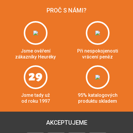
PROČ S NÁMI?
Jsme ověření
Při nespokojenosti
zákazníky Heuréky
vrácení peněz
29
Jsme tady už
95% katalogových
od roku 1997
produktu skladem
AKCEPTUJEME