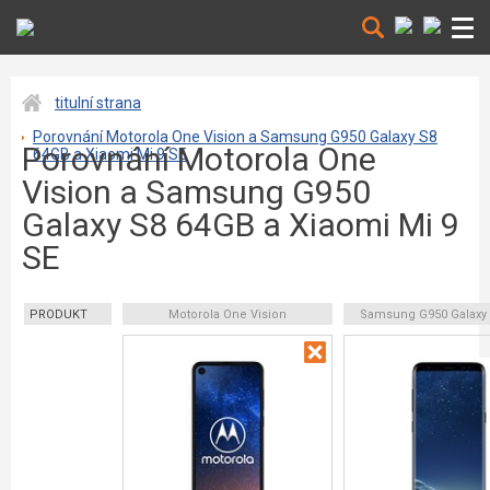
titulní strana
Porovnání Motorola One Vision a Samsung G950 Galaxy S8
Porovnání Motorola One
64GB a Xiaomi Mi 9 SE
Vision a Samsung G950
Galaxy S8 64GB a Xiaomi Mi 9
SE
PRODUKT
Motorola One Vision
Samsung G950 Galaxy