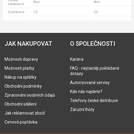
Česká
Ano
Ano
lokalizace
Distribuce
CZ
CZ
JAK NAKUPOVAT
O SPOLEČNOSTI
Možnosti dopravy
Kariéra
Možnosti platby
FAQ - nejčastěji pokládané
dotazy
Nákup na splátky
Autorizované servisy
Obchodní podmínky
Kde nás najdete?
Zpracování osobních údajů
Telefony české distribuce
Obchodní sdělení
Záruční lhůty
Jak reklamovat zboží
Cenová poptávka