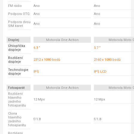
FM rádio
Ano
Ano
Podpora OTG
Ano
Ano
Podpora dvou
Ano
Ano
SIM karet
Displej
Motorola One Action
Motorola Moto 
Úhlopříčka
6.3 "
5.7 "
displeje
Rozlišení
2312 x 1080 bodů
2160 x 1080 bodů
displeje
Technologie
IPS
IPS LCD
displeje
Fotoaparát
Motorola One Action
Motorola Moto 
Rozlišení
hlavního
12 Mpx
12 Mpx
zadního
fotoaparátu
Clona
hlavního
f/1.8
f/1.8
zadního
fotoaparátu
Rozlišení