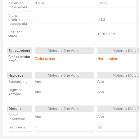
předního
8 Mpx
8 Mpx
fotoaparátu
Clona
předního
-
f/2.2
fotoaparátu
Rozlišení
-
1920 × 1080
videa
Zabezpečení
Motorola One Action
Motorola Moto 
Čtečka otisku
Zadní strana
Homebutton
prstů
Navigace
Motorola One Action
Motorola Moto 
Geotagging
Ano
Ano
Digitální
Ano
Ano
kompas
Obecné
Motorola One Action
Motorola Moto 
Česká
Ano
Ano
lokalizace
Distribuce
-
CZ