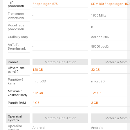
Typ
Snapdragon 675
SDM450 Snapdragon 450
procesoru
Frekvence
-
1800 MHz
procesoru
Počet jader
-
8
procesoru
Grafický chip
-
Adreno 506
AnTuTu
-
58000 bodů
Benchmark
Paměť
Motorola One Action
Motorola Moto 
Uživatelská
128 GB
32 GB
paměť
Paměťová
microSD
microSD
karta
Maximální
512 GB
128 GB
velikost karty
Paměť RAM
4 GB
3 GB
Operační
Motorola One Action
Motorola Moto 
systém
Operační
Android
Android
systém