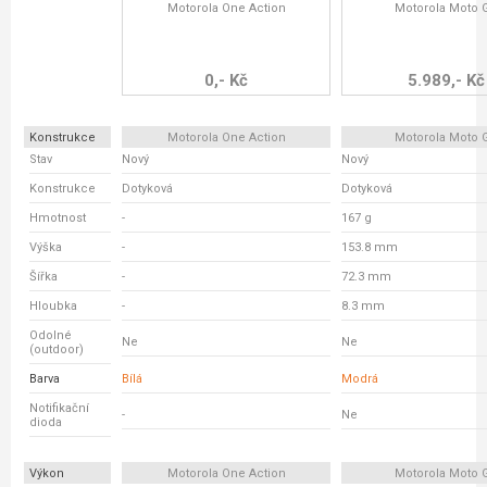
Motorola One Action
Motorola Moto 
0,- Kč
5.989,- Kč
Konstrukce
Motorola One Action
Motorola Moto 
Stav
Nový
Nový
Konstrukce
Dotyková
Dotyková
Hmotnost
-
167 g
Výška
-
153.8 mm
Šířka
-
72.3 mm
Hloubka
-
8.3 mm
Odolné
Ne
Ne
(outdoor)
Barva
Bílá
Modrá
Notifikační
-
Ne
dioda
Výkon
Motorola One Action
Motorola Moto 