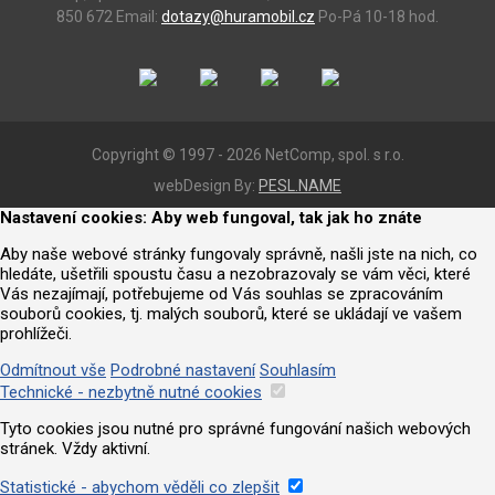
850 672
Email:
dotazy@huramobil.cz
Po-Pá 10-18 hod.
Copyright © 1997 - 2026 NetComp, spol. s r.o.
webDesign By:
PESL.NAME
Nastavení cookies: Aby web fungoval, tak jak ho znáte
Aby naše webové stránky fungovaly správně, našli jste na nich, co
hledáte, ušetřili spoustu času a nezobrazovaly se vám věci, které
Vás nezajímají, potřebujeme od Vás souhlas se zpracováním
souborů cookies, tj. malých souborů, které se ukládají ve vašem
prohlížeči.
Odmítnout vše
Podrobné nastavení
Souhlasím
Technické - nezbytně nutné cookies
Tyto cookies jsou nutné pro správné fungování našich webových
stránek. Vždy aktivní.
Statistické - abychom věděli co zlepšit