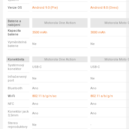
Verze OS
Android 9.0 (Pie)
Android 8.0 (Oreo)
Baterie a
Motorola One Action
Motorola Moto 
nabíjení
Kapacita
3500 mAh
3000 mAh
baterie
Vyměnitelná
Ne
Ne
baterie
Konektivita
Motorola One Action
Motorola Moto 
Systémový
USB-C
USB-C
konektor
Infračervený
Ne
Ne
port
Bluetooth
Ano
Ano
Wi-Fi
802.11 b/g/n/ac
802.11 a/b/g/n
NFC
Ano
Ano
Konektor jack
Ano
Ano
3,5mm
Stereo
Ne
-
reproduktory