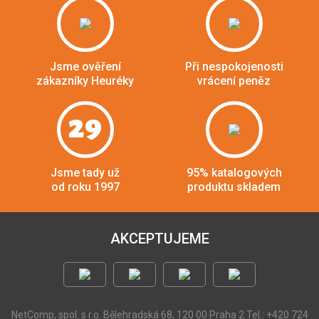
Jsme ověření
Při nespokojenosti
zákazníky Heuréky
vrácení peněz
29
Jsme tady už
95% katalogových
od roku 1997
produktu skladem
AKCEPTUJEME
NetComp, spol. s r.o.
Bělehradská 68, 120 00 Praha 2
Tel.: +420 724