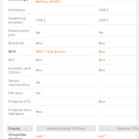
BeiDou, A-GPS
Konektory
-
USB-C
Systémový
USB-C
USB-C
konektor
Infračervený
Ne
Ne
port
Bluetooth
Ano
Ano
Wi-Fi
802.11 a/b/g/n/ac
Ano
NFC
Ano
Ano
Konektor jack
Ano
Ano
3,5mm
Stereo
Ne
-
reproduktory
FM rádio
Ne
-
Podpora OTG
-
Ano
Podpora dvou
Ano
-
SIM karet
Displej
Motorola Moto G9 Plus
Realme 7 Pr
Úhlopříčka
6.81 "
6.4 "
displeje