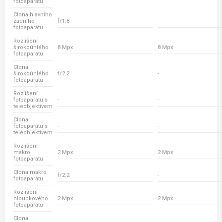
fotoaparátu
Clona hlavního
zadního
f/1.8
-
fotoaparátu
Rozlišení
širokoúhlého
8 Mpx
8 Mpx
fotoaparátu
Clona
širokoúhlého
f/2.2
-
fotoaparátu
Rozlišení
fotoaparátu s
-
-
teleobjektivem
Clona
fotoaparátu s
-
-
teleobjektivem
Rozlišení
makro
2 Mpx
2 Mpx
fotoaparátu
Clona makro
f/2.2
-
fotoaparátu
Rozlišení
hloubkového
2 Mpx
2 Mpx
fotoaparátu
Clona