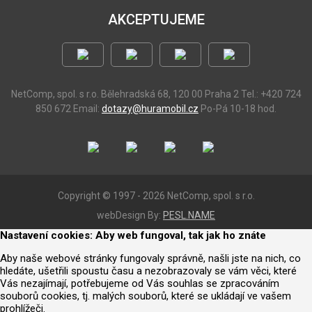
AKCEPTUJEME
NetComp, spol. s r.o.
Bělehradská 68, 120 00 Praha 2
Tel.: +420 724
850 672
Email:
dotazy@huramobil.cz
Po-Pá 10-18 hod.
Copyright © 1997 - 2026 NetComp, spol. s r.o.
webDesign By:
PESL.NAME
Nastavení cookies: Aby web fungoval, tak jak ho znáte
Aby naše webové stránky fungovaly správně, našli jste na nich, co
hledáte, ušetřili spoustu času a nezobrazovaly se vám věci, které
Vás nezajímají, potřebujeme od Vás souhlas se zpracováním
souborů cookies, tj. malých souborů, které se ukládají ve vašem
prohlížeči.