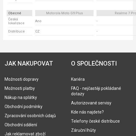
Obecné
Motorola Moto G9 Plus
Realme 7 Pr
Česká
Ano
-
lokalizace
Distribuce
CZ
-
JAK NAKUPOVAT
O SPOLEČNOSTI
Možnosti dopravy
Kariéra
Možnosti platby
FAQ - nejčastěji pokládané
dotazy
Nákup na splátky
Autorizované servisy
Obchodní podmínky
Kde nás najdete?
Zpracování osobních údajů
Telefony české distribuce
Obchodní sdělení
Záruční lhůty
Jak reklamovat zboží