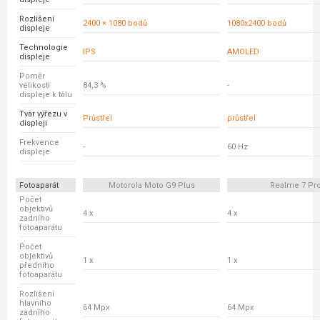
Rozlišení
2400 × 1080 bodů
1080x2400 bodů
displeje
Technologie
IPS
AMOLED
displeje
Poměr
velikosti
84,3 %
-
displeje k tělu
Tvar výřezu v
Průstřel
průstřel
displeji
Frekvence
-
60 Hz
displeje
Fotoaparát
Motorola Moto G9 Plus
Realme 7 Pr
Počet
objektivů
4 x
4 x
zadního
fotoaparátu
Počet
objektivů
1 x
1 x
předního
fotoaparátu
Rozlišení
hlavního
64 Mpx
64 Mpx
zadního