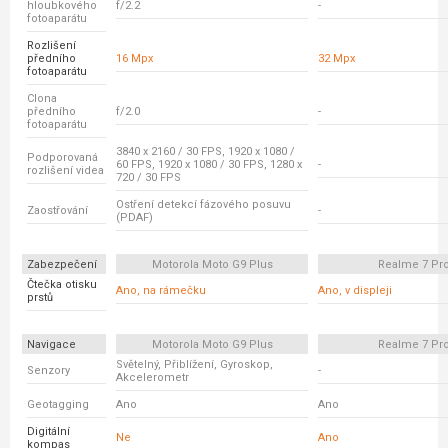
hloubkového
f/2.2
-
fotoaparátu
Rozlišení
předního
16 Mpx
32 Mpx
fotoaparátu
Clona
předního
f/2.0
-
fotoaparátu
3840 x 2160 / 30 FPS, 1920 x 1080 /
Podporovaná
60 FPS, 1920 x 1080 / 30 FPS, 1280 x
-
rozlišení videa
720 / 30 FPS
Ostření detekcí fázového posuvu
Zaostřování
-
(PDAF)
Zabezpečení
Motorola Moto G9 Plus
Realme 7 Pr
Čtečka otisku
Ano, na rámečku
Ano, v displeji
prstů
Navigace
Motorola Moto G9 Plus
Realme 7 Pr
Světelný, Přiblížení, Gyroskop,
Senzory
-
Akcelerometr
Geotagging
Ano
Ano
Digitální
Ne
Ano
kompas