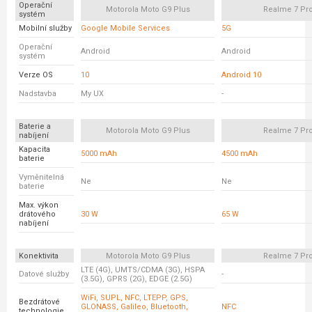
Operační
Motorola Moto G9 Plus
Realme 7 Pr
systém
Mobilní služby
Google Mobile Services
5G
Operační
Android
Android
systém
Verze OS
10
Android 10
Nadstavba
My UX
-
Baterie a
Motorola Moto G9 Plus
Realme 7 Pr
nabíjení
Kapacita
5000 mAh
4500 mAh
baterie
Vyměnitelná
Ne
Ne
baterie
Max. výkon
drátového
30 W
65 W
nabíjení
Konektivita
Motorola Moto G9 Plus
Realme 7 Pr
LTE (4G), UMTS/CDMA (3G), HSPA
Datové služby
-
(3.5G), GPRS (2G), EDGE (2.5G)
WiFi, SUPL, NFC, LTEPP, GPS,
Bezdrátové
GLONASS, Galileo, Bluetooth,
NFC
technologie