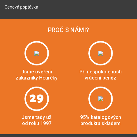
Cenová poptávka
PROČ S NÁMI?
Jsme ověření
Při nespokojenosti
zákazníky Heuréky
vrácení peněz
29
Jsme tady už
95% katalogových
od roku 1997
produktu skladem