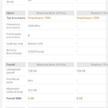
Ne
-
dioda
Výkon
Motorola Moto G9 Plus
Realme 7 Pr
Typ procesoru
Snapdragon 730G
Snapdragon 720G
Frekvence
2200 MHz
-
procesoru
Počet jader
8
-
procesoru
Grafický chip
Adreno 618
-
AnTuTu
270379 bodů
-
Benchmark
Paměť
Motorola Moto G9 Plus
Realme 7 Pr
Uživatelská
128 GB
128 GB
paměť
Paměťová
Ano
-
karta
Maximální
512 GB
-
velikost karty
Paměť RAM
4 GB
8 GB