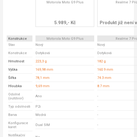
Motorola Moto G9 Plus
Realme 7 Pr
5.989,- Kč
Produkt již není v
Konstrukce
Motorola Moto G9 Plus
Realme 7 Pr
Stav
Nový
Nový
Konstrukce
Dotyková
Dotyková
Hmotnost
223,3 g
182 g
Výška
169,98 mm
160.9 mm
Šířka
78,1 mm
74.3 mm
Hloubka
9,69 mm
8.7 mm
Odolné
Ano
-
(outdoor)
Typ odolnosti
P2i
-
Barva
Modrá
-
Konfigurace
Dual SIM
-
karet
Notifikační