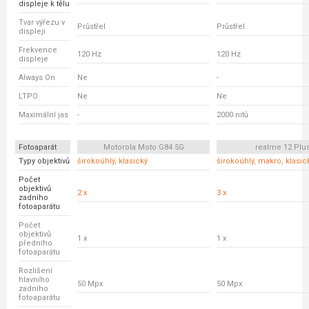
displeje k tělu
Tvar výřezu v
Průstřel
Průstřel
displeji
Frekvence
120 Hz
120 Hz
displeje
Always On
Ne
-
LTPO
Ne
Ne
Maximální jas
-
2000 nitů
Fotoaparát
Motorola Moto G84 5G
realme 12 Plu
Typy objektivů
širokoúhlý, klasický
širokoúhlý, makro, klasic
Počet
objektivů
2 x
3 x
zadního
fotoaparátu
Počet
objektivů
1 x
1 x
předního
fotoaparátu
Rozlišení
hlavního
50 Mpx
50 Mpx
zadního
fotoaparátu