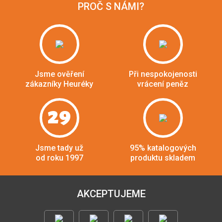
PROČ S NÁMI?
Jsme ověření
Při nespokojenosti
zákazníky Heuréky
vrácení peněz
29
Jsme tady už
95% katalogových
od roku 1997
produktu skladem
AKCEPTUJEME