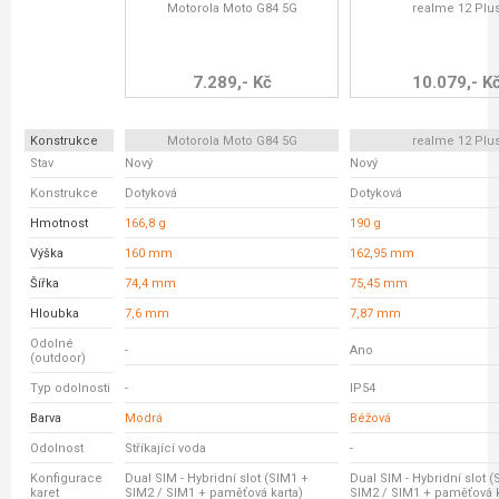
Motorola Moto G84 5G
realme 12 Plu
7.289,- Kč
10.079,- K
Konstrukce
Motorola Moto G84 5G
realme 12 Plu
Stav
Nový
Nový
Konstrukce
Dotyková
Dotyková
Hmotnost
166,8 g
190 g
Výška
160 mm
162,95 mm
Šířka
74,4 mm
75,45 mm
Hloubka
7,6 mm
7,87 mm
Odolné
-
Ano
(outdoor)
Typ odolnosti
-
IP54
Barva
Modrá
Béžová
Odolnost
Stříkající voda
-
Konfigurace
Dual SIM - Hybridní slot (SIM1 +
Dual SIM - Hybridní slot 
karet
SIM2 / SIM1 + paměťová karta)
SIM2 / SIM1 + paměťová k