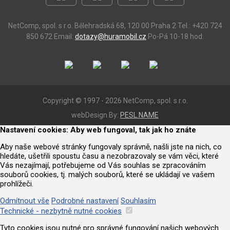
NetComp, spol. s r.o.
Bělehradská 68, 120 00 Praha 2
Tel.: +420 724
850 672
Email:
dotazy@huramobil.cz
Po-Pá 10-18 hod.
Copyright © 1997 - 2026 NetComp, spol. s r.o.
webDesign By:
PESL.NAME
Nastavení cookies: Aby web fungoval, tak jak ho znáte
Aby naše webové stránky fungovaly správně, našli jste na nich, co
hledáte, ušetřili spoustu času a nezobrazovaly se vám věci, které
Vás nezajímají, potřebujeme od Vás souhlas se zpracováním
souborů cookies, tj. malých souborů, které se ukládají ve vašem
prohlížeči.
Odmítnout vše
Podrobné nastavení
Souhlasím
Technické - nezbytně nutné cookies
Tyto cookies jsou nutné pro správné fungování našich webových