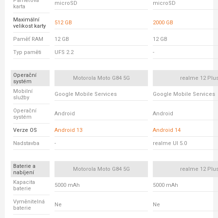
Paměťová
microSD
microSD
karta
Maximální
512 GB
2000 GB
velikost karty
Paměť RAM
12 GB
12 GB
Typ paměti
UFS 2.2
-
Operační
Motorola Moto G84 5G
realme 12 Plu
systém
Mobilní
Google Mobile Services
Google Mobile Services
služby
Operační
Android
Android
systém
Verze OS
Android 13
Android 14
Nadstavba
-
realme UI 5.0
Baterie a
Motorola Moto G84 5G
realme 12 Plu
nabíjení
Kapacita
5000 mAh
5000 mAh
baterie
Vyměnitelná
Ne
Ne
baterie