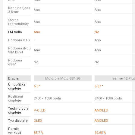
Konektor jack
Ano
Ano
3,5mm
Stereo
Ano
Ano
reproduktory
FM rádio
Ano
Ne
Podpora OTG
-
Ano
Podpora dvou
Ano
Ano
SIM karet
Podpora
Ne
Ne
eSIM
Displej
Motorola Moto G84 5G
realme 12 Plu
Úhlopříčka
6.5 "
6.67 "
displeje
Rozlišení
2400 × 1080 bodů
2400 × 1080 bodů
displeje
Technologie
P-OLED
AMOLED
displeje
Typ displeje
OLED
AMOLED
Poměr
velikosti
85,7 %
92,65 %