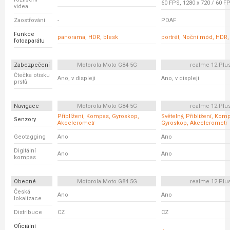
60 FPS, 1280 x 720 / 60 F
videa
Zaostřování
-
PDAF
Funkce
panorama, HDR, blesk
portrét, Noční mód, HDR,
fotoaparátu
Zabezpečení
Motorola Moto G84 5G
realme 12 Plu
Čtečka otisku
Ano, v displeji
Ano, v displeji
prstů
Navigace
Motorola Moto G84 5G
realme 12 Plu
Přiblížení, Kompas, Gyroskop,
Světelný, Přiblížení, Kom
Senzory
Akcelerometr
Gyroskop, Akcelerometr
Geotagging
Ano
Ano
Digitální
Ano
Ano
kompas
Obecné
Motorola Moto G84 5G
realme 12 Plu
Česká
Ano
Ano
lokalizace
Distribuce
CZ
CZ
Oficiální