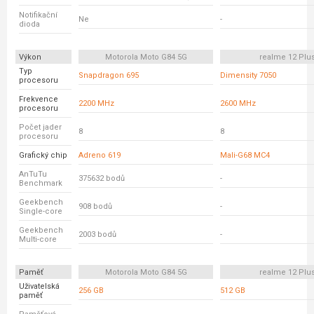
Notifikační
Ne
-
dioda
Výkon
Motorola Moto G84 5G
realme 12 Plu
Typ
Snapdragon 695
Dimensity 7050
procesoru
Frekvence
2200 MHz
2600 MHz
procesoru
Počet jader
8
8
procesoru
Grafický chip
Adreno 619
Mali-G68 MC4
AnTuTu
375632 bodů
-
Benchmark
Geekbench
908 bodů
-
Single-core
Geekbench
2003 bodů
-
Multi-core
Paměť
Motorola Moto G84 5G
realme 12 Plu
Uživatelská
256 GB
512 GB
paměť