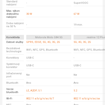
Standard
-
SuperVOOC
nabíjení
Max. výkon
drátového
30 W
67 W
nabíjení
Doba nabíjení
-
19 min.
na 50 %
Konektivita
Motorola Moto G84 5G
realme 12 Plu
Datové služby
GPRS, EDGE, 5G, 4G, 3G, 2G
5G, 4G, 3G, 2G
Bezdrátové
WiFi, NFC, GPS, Bluetooth
WiFi, NFC, GPS, Bluetoot
technologie
Konektory
USB-C
-
Systémový
USB-C
USB-C
konektor
Infračervený
Ne
Ne
port
Bluetooth
Ano
Ano
Verze
LE, A2DP, 5.1
5.2
bluetooth
Wi-Fi
802.11 a/b/g/n/ac/6/7
802.11 a/b/g/n/ac/ax
NFC
Ano
Ano