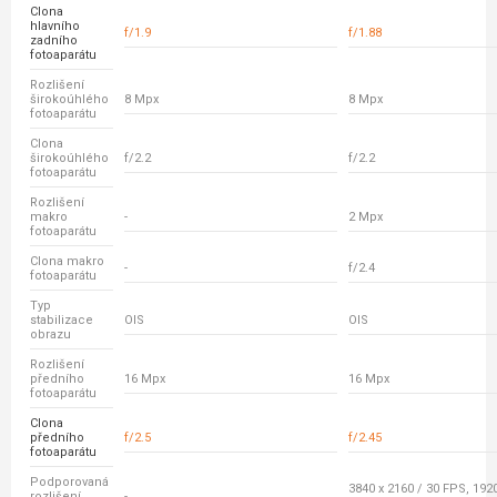
Clona
hlavního
f/1.9
f/1.88
zadního
fotoaparátu
Rozlišení
širokoúhlého
8 Mpx
8 Mpx
fotoaparátu
Clona
širokoúhlého
f/2.2
f/2.2
fotoaparátu
Rozlišení
makro
-
2 Mpx
fotoaparátu
Clona makro
-
f/2.4
fotoaparátu
Typ
stabilizace
OIS
OIS
obrazu
Rozlišení
předního
16 Mpx
16 Mpx
fotoaparátu
Clona
předního
f/2.5
f/2.45
fotoaparátu
Podporovaná
3840 x 2160 / 30 FPS, 1920
rozlišení
-