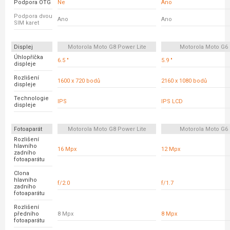
Podpora OTG
Ne
Ano
Podpora dvou
Ano
Ano
SIM karet
Displej
Motorola Moto G8 Power Lite
Motorola Moto G6 
Úhlopříčka
6.5 "
5.9 "
displeje
Rozlišení
1600 x 720 bodů
2160 x 1080 bodů
displeje
Technologie
IPS
IPS LCD
displeje
Fotoaparát
Motorola Moto G8 Power Lite
Motorola Moto G6 
Rozlišení
hlavního
16 Mpx
12 Mpx
zadního
fotoaparátu
Clona
hlavního
f/2.0
f/1.7
zadního
fotoaparátu
Rozlišení
předního
8 Mpx
8 Mpx
fotoaparátu