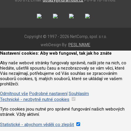
850 672
Email:
dotazy@huramobil.cz
Po-Pá 10-18 hod.
Copyright © 1997 - 2026 NetComp, spol. s r.o.
webDesign By:
PESL.NAME
Nastavení cookies: Aby web fungoval, tak jak ho znáte
Aby naše webové stránky fungovaly správně, našli jste na nich, co
hledáte, ušetřili spoustu času a nezobrazovaly se vám věci, které
Vás nezajímají, potřebujeme od Vás souhlas se zpracováním
souborů cookies, tj. malých souborů, které se ukládají ve vašem
prohlížeči.
Odmítnout vše
Podrobné nastavení
Souhlasím
Technické - nezbytně nutné cookies
Tyto cookies jsou nutné pro správné fungování našich webových
stránek. Vždy aktivní.
Statistické - abychom věděli co zlepšit