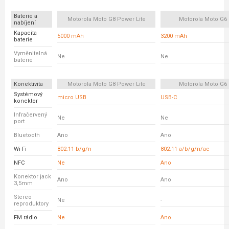
Baterie a
Motorola Moto G8 Power Lite
Motorola Moto G6 
nabíjení
Kapacita
5000 mAh
3200 mAh
baterie
Vyměnitelná
Ne
Ne
baterie
Konektivita
Motorola Moto G8 Power Lite
Motorola Moto G6 
Systémový
micro USB
USB-C
konektor
Infračervený
Ne
Ne
port
Bluetooth
Ano
Ano
Wi-Fi
802.11 b/g/n
802.11 a/b/g/n/ac
NFC
Ne
Ano
Konektor jack
Ano
Ano
3,5mm
Stereo
Ne
-
reproduktory
FM rádio
Ne
Ano