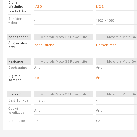
Clona
předního
f/2.0
f/2.2
fotoaparátu
Rozlišení
-
1920 × 1080
videa
Zabezpečení
Motorola Moto G8 Power Lite
Motorola Moto G6 
Čtečka otisku
Zadní strana
Homebutton
prstů
Navigace
Motorola Moto G8 Power Lite
Motorola Moto G6 
Geotagging
Ano
Ano
Digitální
Ne
Ano
kompas
Obecné
Motorola Moto G8 Power Lite
Motorola Moto G6 
Další funkce
Trislot
-
Česká
Ano
Ano
lokalizace
Distribuce
CZ
CZ