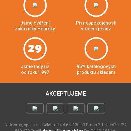
Jsme ověření
Při nespokojenosti
zákazníky Heuréky
vrácení peněz
29
Jsme tady už
95% katalogových
od roku 1997
produktu skladem
AKCEPTUJEME
NetComp, spol. s r.o.
Bělehradská 68, 120 00 Praha 2
Tel.: +420 724