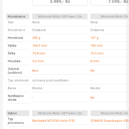
3.489,- Kč
7.590,- Kč
Konstrukce
Motorola Moto G8 Power Lite
Motorola Moto G6 
Stav
Nový
Nový
Konstrukce
Dotyková
Dotyková
Hmotnost
200 g
167 g
Výška
164,9 mm
160 mm
Šířka
75,8 mm
75.5 mm
Hloubka
9,2 mm
8 mm
Odolné
Ano
Ne
(outdoor)
Typ odolnosti
ochrana proti postříkání
-
Barva
Modrá
Modrá
Notifikační
-
Ne
dioda
Výkon
Motorola Moto G8 Power Lite
Motorola Moto G6 
Typ
Mediatek MT6765 Helio P35
SDM630 Snapdragon 630
procesoru