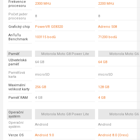
Frekvence
2300 MHz
2200 MHz
procesoru
Počet jader
8
8
procesoru
Grafický chip
PowerVR GE8320
Adreno 508
AnTuTu
103115 bodů
71200 bodů
Benchmark
Paměť
Motorola Moto G8 Power Lite
Motorola Moto G6 
Uživatelská
64 GB
64 GB
paměť
Paměťová
microSD
microSD
karta
Maximální
256 GB
128 GB
velikost karty
Paměť RAM
4 GB
4 GB
Operační
Motorola Moto G8 Power Lite
Motorola Moto G6 
systém
Operační
Android
Android
systém
Verze OS
Android 9.0
Android 8.0 (Oreo)