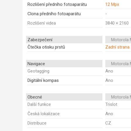
Rozlišení předního fotoaparátu
12 Mpx
Clona předního fotoaparátu
-
Rozlišení videa
3840 × 2160
Zabezpečení
Motorola 
Čtečka otisku prstů
Zadní strana
Navigace
Motorola 
Geotagging
Ano
Digitální kompas
Ano
Obecné
Motorola 
Další funkce
Trislot
Česká lokalizace
Ano
Distribuce
CZ