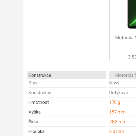
Motorola 
3.5
Konstrukce
Motorola 
Stav
Nový
Konstrukce
Dotyková
Hmotnost
176 g
Výška
157 mm
Šířka
75,3 mm
Hloubka
8,3 mm