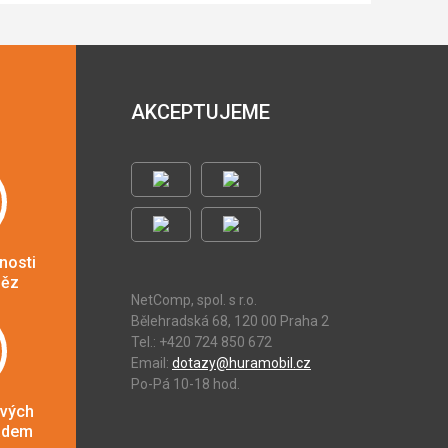
AKCEPTUJEME
nosti
něz
NetComp, spol. s r.o.
Bělehradská 68, 120 00 Praha 2
Tel.: +420 724 850 672
Email:
dotazy@huramobil.cz
Po-Pá 10-18 hod.
ových
adem