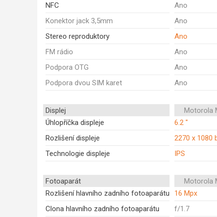
NFC
Ano
Konektor jack 3,5mm
Ano
Stereo reproduktory
Ano
FM rádio
Ano
Podpora OTG
Ano
Podpora dvou SIM karet
Ano
Displej
Motorola 
Úhlopříčka displeje
6.2 "
Rozlišení displeje
2270 x 1080 
Technologie displeje
IPS
Fotoaparát
Motorola 
Rozlišení hlavního zadního fotoaparátu
16 Mpx
Clona hlavního zadního fotoaparátu
f/1.7