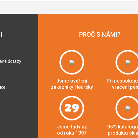
I
PROČ S NÁMI?
dané dotazy
Jsme ověření
Při nespokoje
zákazníky Heuréky
vrácení pe
uce
29
Jsme tady už
95% katalog
od roku 1997
produktu skl