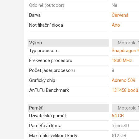
Odolné (outdoor)
Ne
Barva
Červená
Notifikační dioda
Ano
Výkon
Motorola 
Typ procesoru
Snapdragon 
Frekvence procesoru
1800 MHz
Počet jader procesoru
8
Grafický chip
Adreno 509
AnTuTu Benchmark
131458 bodů
Paměť
Motorola 
Uživatelská paměť
64 GB
Paměťová karta
microSD
Maximální velikost karty
512 GB