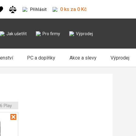
0 ks za 0 Kč
Přihlásit
Jak ušetřit
Pro firmy
Výprodej
šenství
PC a doplňky
Akce a slevy
Výprodej
6 Play