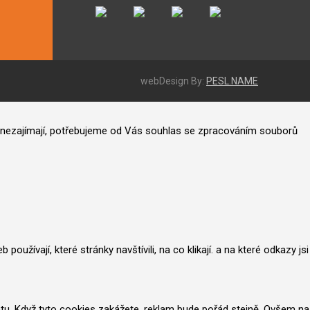
webDesign By:
PESL.NAME
ás nezajímají, potřebujeme od Vás souhlas se zpracováním souborů
užívají, které stránky navštívili, na co klikají. a na které odkazy jsi
netu. Když tyto cookies zakážete, reklam bude pořád stejně. Ovšem na