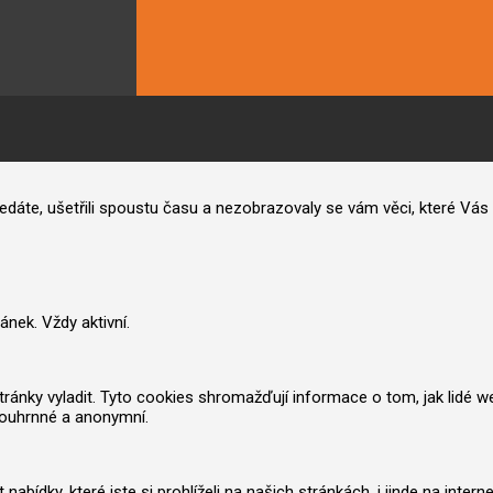
hledáte, ušetřili spoustu času a nezobrazovaly se vám věci, které V
nek. Vždy aktivní.
nky vyladit. Tyto cookies shromažďují informace o tom, jak lidé web po
souhrnné a anonymní.
ídky, které jste si prohlíželi na našich stránkách, i jinde na inter