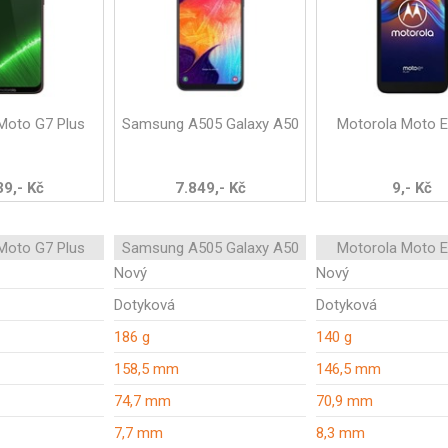
Moto G7 Plus
Samsung A505 Galaxy A50
Motorola Moto E
39,- Kč
7.849,- Kč
9,- Kč
Moto G7 Plus
Samsung A505 Galaxy A50
Motorola Moto E
Nový
Nový
Dotyková
Dotyková
186 g
140 g
158,5 mm
146,5 mm
74,7 mm
70,9 mm
7,7 mm
8,3 mm