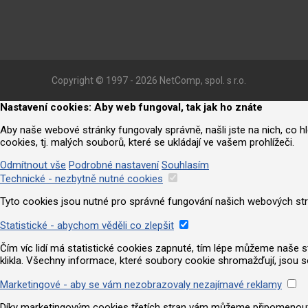
Copyright © 1997 - 2026 NetComp, spol. s r.o.
Nastavení cookies: Aby web fungoval, tak jak ho znáte
Aby naše webové stránky fungovaly správně, našli jste na nich, co 
cookies, tj. malých souborů, které se ukládají ve vašem prohlížeči.
Odmítnout vše
Podrobné nastavení
Souhlasím
Technické - nezbytně nutné cookies
Tyto cookies jsou nutné pro správné fungování našich webových strá
Statistické - abychom věděli co zlepšit
Čím víc lidí má statistické cookies zapnuté, tím lépe můžeme naše strá
klikla. Všechny informace, které soubory cookie shromažďují, jsou 
Marketingové - aby se vám nezobrazovaly nezajímavé reklamy
Díky marketingovým cookies třetích stran vám můžeme připomenout nab