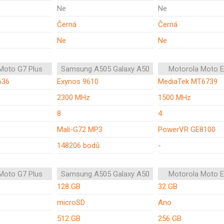
Ne
Ne
Černá
Černá
Ne
Ne
Moto G7 Plus
Samsung A505 Galaxy A50
Motorola Moto E
636
Exynos 9610
MediaTek MT6739
2300 MHz
1500 MHz
8
4
Mali-G72 MP3
PowerVR GE8100
148206 bodů
-
Moto G7 Plus
Samsung A505 Galaxy A50
Motorola Moto E
128 GB
32 GB
microSD
Ano
512 GB
256 GB