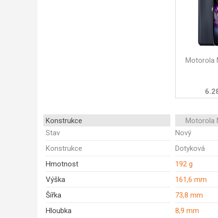
Motorola
6.2
Konstrukce
Motorola
Stav
Nový
Konstrukce
Dotyková
Hmotnost
192 g
Výška
161,6 mm
Šířka
73,8 mm
Hloubka
8,9 mm