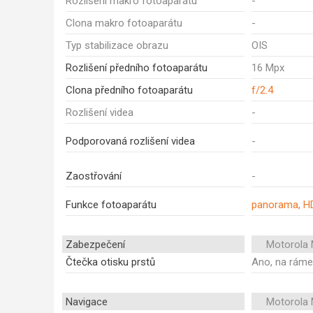
Rozlišení makro fotoaparátu
-
Clona makro fotoaparátu
-
Typ stabilizace obrazu
OIS
Rozlišení předního fotoaparátu
16 Mpx
Clona předního fotoaparátu
f/2.4
Rozlišení videa
-
Podporovaná rozlišení videa
-
Zaostřování
-
Funkce fotoaparátu
panorama, HD
Zabezpečení
Motorola
Čtečka otisku prstů
Ano, na rám
Navigace
Motorola