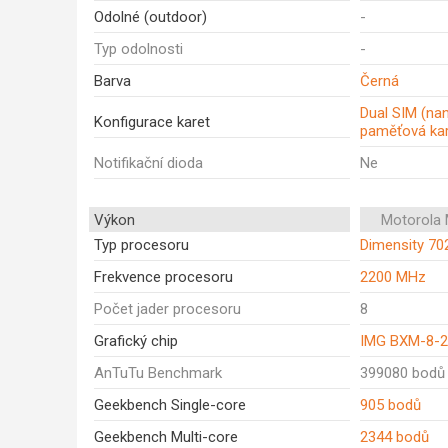
Odolné (outdoor)
-
Typ odolnosti
-
Barva
Černá
Dual SIM (na
Konfigurace karet
paměťová ka
Notifikační dioda
Ne
Výkon
Motorola
Typ procesoru
Dimensity 70
Frekvence procesoru
2200 MHz
Počet jader procesoru
8
Grafický chip
IMG BXM-8-2
AnTuTu Benchmark
399080 bodů
Geekbench Single-core
905 bodů
Geekbench Multi-core
2344 bodů