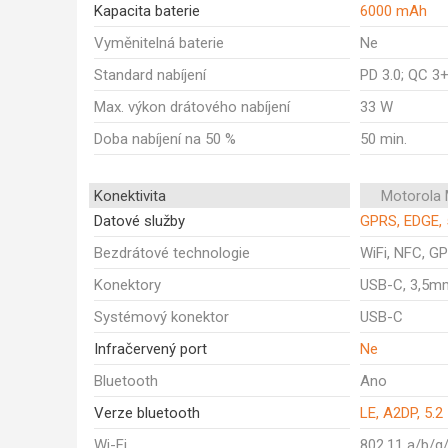
Kapacita baterie
6000 mAh
Vyměnitelná baterie
Ne
Standard nabíjení
PD 3.0; QC 3
Max. výkon drátového nabíjení
33 W
Doba nabíjení na 50 %
50 min.
Konektivita
Motorola
Datové služby
GPRS, EDGE, 
Bezdrátové technologie
WiFi, NFC, GP
Konektory
USB-C, 3,5m
Systémový konektor
USB-C
Infračervený port
Ne
Bluetooth
Ano
Verze bluetooth
LE, A2DP, 5.2
Wi-Fi
802.11 a/b/g