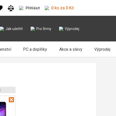
0 ks za 0 Kč
Přihlásit
Jak ušetřit
Pro firmy
Výprodej
šenství
PC a doplňky
Akce a slevy
Výprodej
G