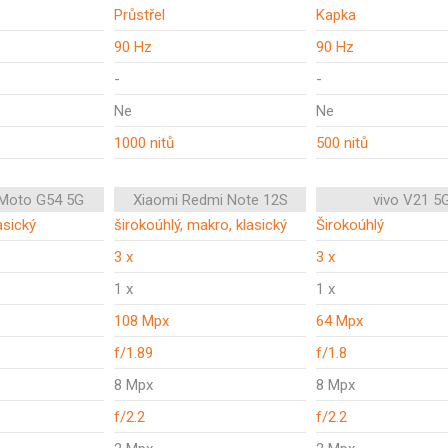
Průstřel
Kapka
90 Hz
90 Hz
-
-
Ne
Ne
1000 nitů
500 nitů
 Moto G54 5G
Xiaomi Redmi Note 12S
vivo V21 5
asický
širokoúhlý, makro, klasický
Širokoúhlý
3 x
3 x
1 x
1 x
108 Mpx
64 Mpx
f/1.89
f/1.8
8 Mpx
8 Mpx
f/2.2
f/2.2