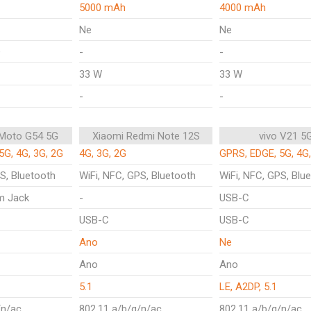
5000 mAh
4000 mAh
Ne
Ne
+
-
-
33 W
33 W
-
-
 Moto G54 5G
Xiaomi Redmi Note 12S
vivo V21 5
5G, 4G, 3G, 2G
4G, 3G, 2G
GPRS, EDGE, 5G, 4G
S, Bluetooth
WiFi, NFC, GPS, Bluetooth
WiFi, NFC, GPS, Blu
m Jack
-
USB-C
USB-C
USB-C
Ano
Ne
Ano
Ano
5.1
LE, A2DP, 5.1
/n/ac
802.11 a/b/g/n/ac
802.11 a/b/g/n/ac