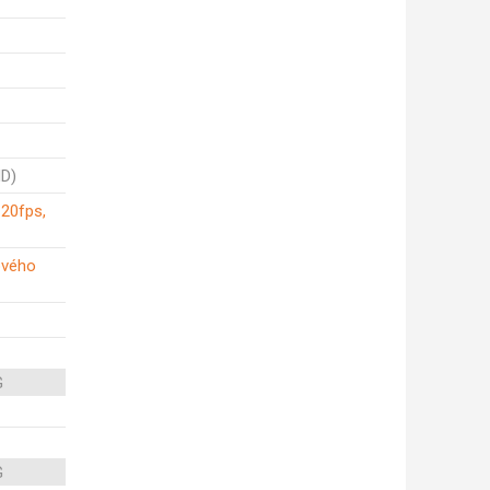
HD)
120fps,
ového
G
G