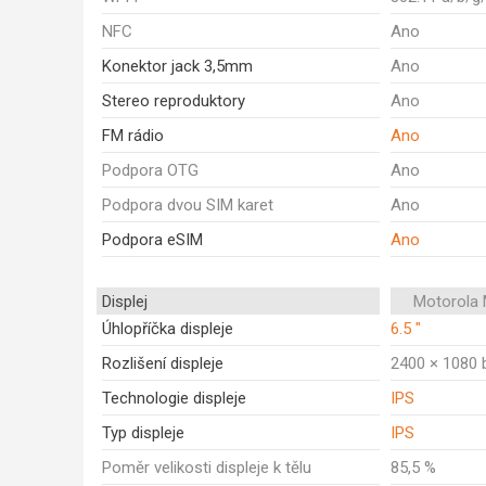
NFC
Ano
Konektor jack 3,5mm
Ano
Stereo reproduktory
Ano
FM rádio
Ano
Podpora OTG
Ano
Podpora dvou SIM karet
Ano
Podpora eSIM
Ano
Displej
Motorola
Úhlopříčka displeje
6.5 "
Rozlišení displeje
2400 × 1080 
Technologie displeje
IPS
Typ displeje
IPS
Poměr velikosti displeje k tělu
85,5 %