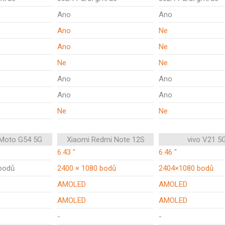
Ano
Ano
Ano
Ne
Ano
Ne
Ne
Ne
Ano
Ano
Ano
Ano
Ne
Ne
 Moto G54 5G
Xiaomi Redmi Note 12S
vivo V21 5
6.43 "
6.46 "
bodů
2400 × 1080 bodů
2404×1080 bodů
AMOLED
AMOLED
AMOLED
AMOLED
-
-