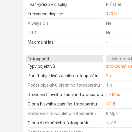
Tvar výřezu v displeji
Průstřel
Frekvence displeje
120 Hz
Always On
Ne
LTPO
Ne
Maximální jas
-
Fotoaparát
Motorola
Typy objektivů
širokoúhlý, kl
Počet objektivů zadního fotoaparátu
2 x
Počet objektivů předního fotoaparátu
1 x
Rozlišení hlavního zadního fotoaparátu
50 Mpx
Clona hlavního zadního fotoaparátu
f/1.8
Rozlišení širokoúhlého fotoaparátu
8 Mpx
Clona širokoúhlého fotoaparátu
f/.2.2