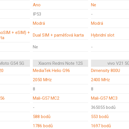
Ano
Ne
IP53
-
Modrá
Modrá
noSIM + eSIM) +
Dual SIM + paměťová karta
Hybridní slot
rta
Ne
-
 Moto G54 5G
Xiaomi Redmi Note 12S
vivo V21 5
20
MediaTek Helio G96
Dimensity 800U
2050 MHz
2400 MHz
8
8
56
Mali-G57 MC2
Mali-G57 MC3
-
365055 bodů
588 bodů
553 bodů
1786 bodů
1697 bodů