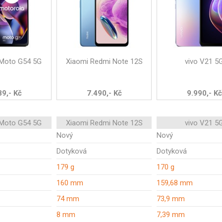
 Moto G54 5G
Xiaomi Redmi Note 12S
vivo V21 5
89,- Kč
7.490,- Kč
9.990,- Kč
 Moto G54 5G
Xiaomi Redmi Note 12S
vivo V21 5
Nový
Nový
Dotyková
Dotyková
179 g
170 g
160 mm
159,68 mm
74 mm
73,9 mm
8 mm
7,39 mm