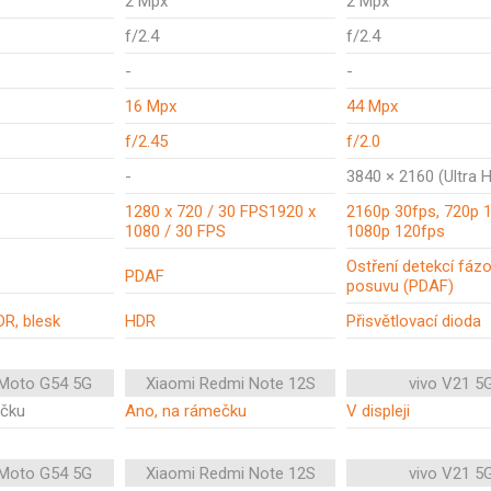
2 Mpx
2 Mpx
f/2.4
f/2.4
-
-
16 Mpx
44 Mpx
f/2.45
f/2.0
-
3840 × 2160 (Ultra 
1280 x 720 / 30 FPS1920 x
2160p 30fps, 720p 
1080 / 30 FPS
1080p 120fps
Ostření detekcí fáz
PDAF
posuvu (PDAF)
R, blesk
HDR
Přisvětlovací dioda
 Moto G54 5G
Xiaomi Redmi Note 12S
vivo V21 5
ečku
Ano, na rámečku
V displeji
 Moto G54 5G
Xiaomi Redmi Note 12S
vivo V21 5