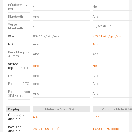
Infračervený
-
Ne
port
Bluetooth
Ano
Ano
Verze
-
LE, A2DP, 5.1
bluetooth
Wi-Fi
802.11 a/b/g/n/ac
802.11 a/b/g/n/ac
NFC
Ano
Ano
Konektor jack
Ano
Ano
3,5mm
Stereo
Ano
Ne
reproduktory
FM rádio
Ano
Ano
Podpora OTG
Ano
Ano
Podpora dvou
Ano
Ano
SIM karet
Displej
Motorola Moto G Pro
Motorola Moto G 5G
Úhlopříčka
6,4 "
6.7 "
displeje
Rozlišení
2300 x 1080 bodů
1920 x 1080 bodů
displeje