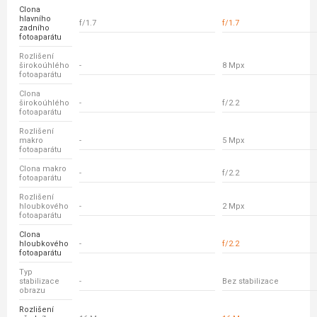
Clona
hlavního
f/1.7
f/1.7
zadního
fotoaparátu
Rozlišení
širokoúhlého
-
8 Mpx
fotoaparátu
Clona
širokoúhlého
-
f/2.2
fotoaparátu
Rozlišení
makro
-
5 Mpx
fotoaparátu
Clona makro
-
f/2.2
fotoaparátu
Rozlišení
hloubkového
-
2 Mpx
fotoaparátu
Clona
hloubkového
-
f/2.2
fotoaparátu
Typ
stabilizace
-
Bez stabilizace
obrazu
Rozlišení