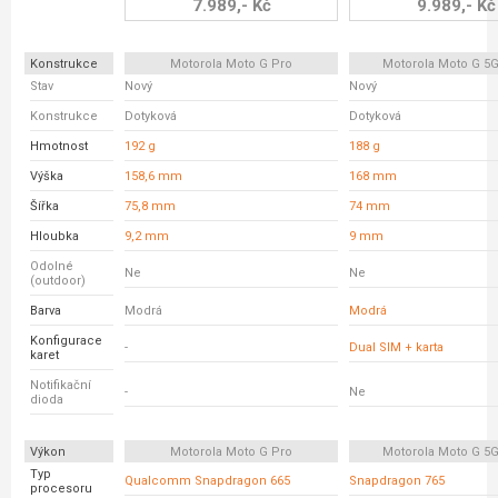
7.989,- Kč
9.989,- Kč
Konstrukce
Motorola Moto G Pro
Motorola Moto G 5G
Stav
Nový
Nový
Konstrukce
Dotyková
Dotyková
Hmotnost
192 g
188 g
Výška
158,6 mm
168 mm
Šířka
75,8 mm
74 mm
Hloubka
9,2 mm
9 mm
Odolné
Ne
Ne
(outdoor)
Barva
Modrá
Modrá
Konfigurace
-
Dual SIM + karta
karet
Notifikační
-
Ne
dioda
Výkon
Motorola Moto G Pro
Motorola Moto G 5G
Typ
Qualcomm Snapdragon 665
Snapdragon 765
procesoru