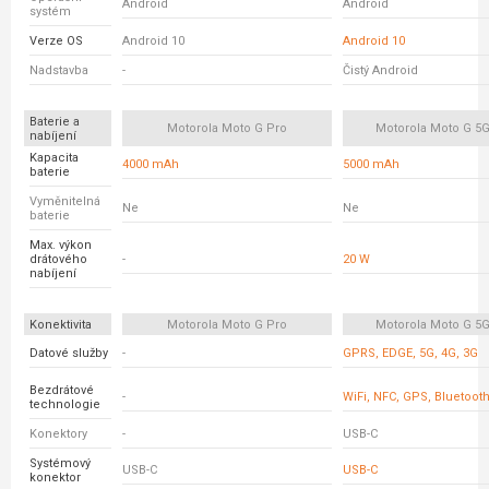
Android
Android
systém
Verze OS
Android 10
Android 10
Nadstavba
-
Čistý Android
Baterie a
Motorola Moto G Pro
Motorola Moto G 5G
nabíjení
Kapacita
4000 mAh
5000 mAh
baterie
Vyměnitelná
Ne
Ne
baterie
Max. výkon
drátového
-
20 W
nabíjení
Konektivita
Motorola Moto G Pro
Motorola Moto G 5G
Datové služby
-
GPRS, EDGE, 5G, 4G, 3G
Bezdrátové
-
WiFi, NFC, GPS, Bluetoot
technologie
Konektory
-
USB-C
Systémový
USB-C
USB-C
konektor