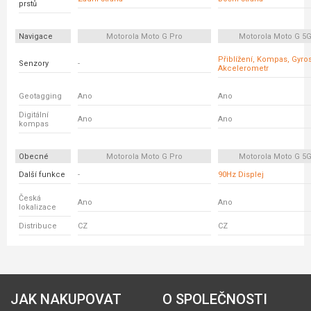
prstů
Navigace
Motorola Moto G Pro
Motorola Moto G 5G
Přiblížení, Kompas, Gyro
Senzory
-
Akcelerometr
Geotagging
Ano
Ano
Digitální
Ano
Ano
kompas
Obecné
Motorola Moto G Pro
Motorola Moto G 5G
Další funkce
-
90Hz Displej
Česká
Ano
Ano
lokalizace
Distribuce
CZ
CZ
JAK NAKUPOVAT
O SPOLEČNOSTI