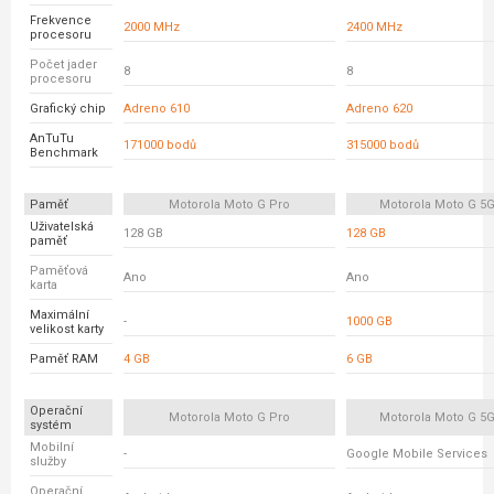
Frekvence
2000 MHz
2400 MHz
procesoru
Počet jader
8
8
procesoru
Grafický chip
Adreno 610
Adreno 620
AnTuTu
171000 bodů
315000 bodů
Benchmark
Paměť
Motorola Moto G Pro
Motorola Moto G 5G
Uživatelská
128 GB
128 GB
paměť
Paměťová
Ano
Ano
karta
Maximální
-
1000 GB
velikost karty
Paměť RAM
4 GB
6 GB
Operační
Motorola Moto G Pro
Motorola Moto G 5G
systém
Mobilní
-
Google Mobile Services
služby
Operační