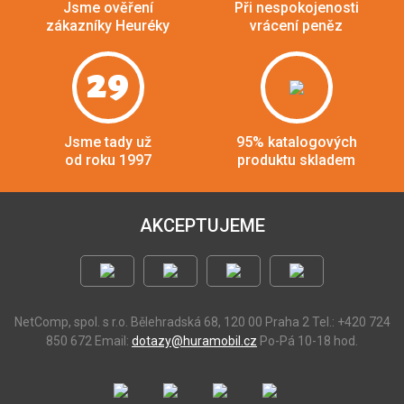
Jsme ověření
Při nespokojenosti
zákazníky Heuréky
vrácení peněz
29
Jsme tady už
95% katalogových
od roku 1997
produktu skladem
AKCEPTUJEME
NetComp, spol. s r.o.
Bělehradská 68, 120 00 Praha 2
Tel.: +420 724
850 672
Email:
dotazy@huramobil.cz
Po-Pá 10-18 hod.