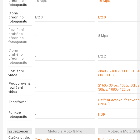
předního
16 Mpx
16 Mpx
fotoaparátu
Clona
předního
f/2.0
f/2.0
fotoaparátu
Rozlišení
druhého
-
8 Mpx
předního
fotoaparátu
Clona
druhého
-
f/2.2
předního
fotoaparátu
Rozlišení
3840 × 2160 v 30FPS; 1920
-
videa
60/30FPS;
Podporovaná
2160p 30fps, 1080p 60fps
rozlišení
-
30fps, 1080p 120fps
videa
Ostření detekcí fázovéh
Zaostřování
-
(PDAF)
Funkce
-
HDR
fotoaparátu
Zabezpečení
Motorola Moto G Pro
Motorola Moto G 5G
Čtečka otisku
Zadní strana
Boční strana