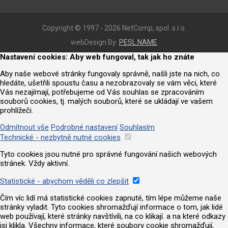
Copyright © 1997 - 2026 NetComp, spol. s r.o.
webDesign By:
PESL.NAME
Nastavení cookies: Aby web fungoval, tak jak ho znáte
Aby naše webové stránky fungovaly správně, našli jste na nich, co
hledáte, ušetřili spoustu času a nezobrazovaly se vám věci, které
Vás nezajímají, potřebujeme od Vás souhlas se zpracováním
souborů cookies, tj. malých souborů, které se ukládají ve vašem
prohlížeči.
Odmítnout vše
Podrobné nastavení
Souhlasím
Technické - nezbytně nutné cookies
Tyto cookies jsou nutné pro správné fungování našich webových
stránek. Vždy aktivní.
Statistické - abychom věděli co zlepšit
Čím víc lidí má statistické cookies zapnuté, tím lépe můžeme naše
stránky vyladit. Tyto cookies shromažďují informace o tom, jak lidé
web používají, které stránky navštívili, na co klikají. a na které odkazy
jsi klikla. Všechny informace, které soubory cookie shromažďují,