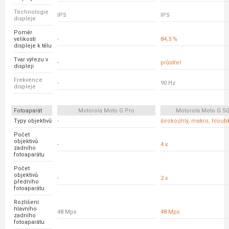
Technologie
IPS
IPS
displeje
Poměr
velikosti
-
84,3 %
displeje k tělu
Tvar výřezu v
-
průstřel
displeji
Frekvence
-
90 Hz
displeje
Fotoaparát
Motorola Moto G Pro
Motorola Moto G 5G
Typy objektivů
-
širokoúhlý, makro, hloub
Počet
objektivů
-
4 x
zadního
fotoaparátu
Počet
objektivů
-
2 x
předního
fotoaparátu
Rozlišení
hlavního
48 Mpx
48 Mpx
zadního
fotoaparátu