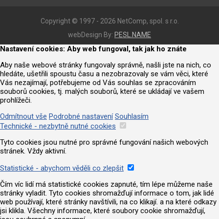
Copyright © 1997 - 2026 NetComp, spol. s r.o.
webDesign By:
PESL.NAME
Nastavení cookies: Aby web fungoval, tak jak ho znáte
Aby naše webové stránky fungovaly správně, našli jste na nich, co
hledáte, ušetřili spoustu času a nezobrazovaly se vám věci, které
Vás nezajímají, potřebujeme od Vás souhlas se zpracováním
souborů cookies, tj. malých souborů, které se ukládají ve vašem
prohlížeči.
Odmítnout vše
Podrobné nastavení
Souhlasím
Technické - nezbytně nutné cookies
Tyto cookies jsou nutné pro správné fungování našich webových
stránek. Vždy aktivní.
Statistické - abychom věděli co zlepšit
Čím víc lidí má statistické cookies zapnuté, tím lépe můžeme naše
stránky vyladit. Tyto cookies shromažďují informace o tom, jak lidé
web používají, které stránky navštívili, na co klikají. a na které odkazy
jsi klikla. Všechny informace, které soubory cookie shromažďují,