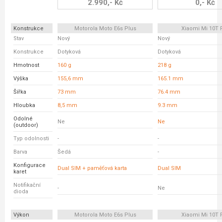
2.990,- Kč
0,- Kč
Konstrukce
Motorola Moto E6s Plus
Xiaomi Mi 10T 
Stav
Nový
Nový
Konstrukce
Dotyková
Dotyková
Hmotnost
160 g
218 g
Výška
155,6 mm
165.1 mm
Šířka
73 mm
76.4 mm
Hloubka
8,5 mm
9.3 mm
Odolné
Ne
Ne
(outdoor)
Typ odolnosti
-
-
Barva
Šedá
-
Konfigurace
Dual SIM + paměťová karta
Dual SIM
karet
Notifikační
-
Ne
dioda
Výkon
Motorola Moto E6s Plus
Xiaomi Mi 10T 