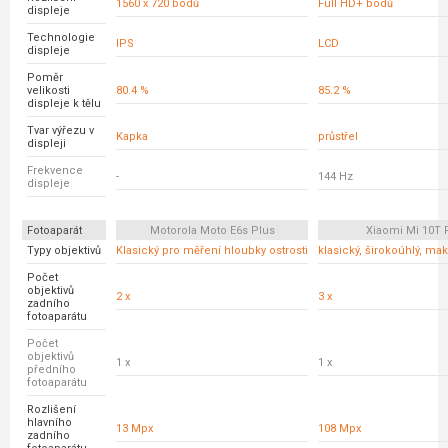
1560 x 720 bodů
Full HD+ bodů
displeje
Technologie
IPS
LCD
displeje
Poměr
velikosti
80.4 %
85.2 %
displeje k tělu
Tvar výřezu v
Kapka
průstřel
displeji
Frekvence
-
144 Hz
displeje
Fotoaparát
Motorola Moto E6s Plus
Xiaomi Mi 10T 
Typy objektivů
Klasický pro měření hloubky ostrosti
klasický, širokoúhlý, ma
Počet
objektivů
2 x
3 x
zadního
fotoaparátu
Počet
objektivů
1 x
1 x
předního
fotoaparátu
Rozlišení
hlavního
13 Mpx
108 Mpx
zadního