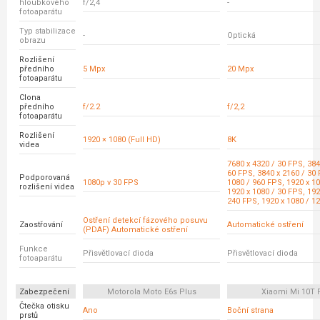
hloubkového
f/2,4
-
fotoaparátu
Typ stabilizace
-
Optická
obrazu
Rozlišení
předního
5 Mpx
20 Mpx
fotoaparátu
Clona
předního
f/2.2
f/2,2
fotoaparátu
Rozlišení
1920 × 1080 (Full HD)
8K
videa
7680 x 4320 / 30 FPS, 384
60 FPS, 3840 x 2160 / 30 
Podporovaná
1080p v 30 FPS
1080 / 960 FPS, 1920 x 10
rozlišení videa
1920 x 1080 / 30 FPS, 192
240 FPS, 1920 x 1080 / 1
Ostření detekcí fázového posuvu
Zaostřování
Automatické ostření
(PDAF) Automatické ostření
Funkce
Přisvětlovací dioda
Přisvětlovací dioda
fotoaparátu
Zabezpečení
Motorola Moto E6s Plus
Xiaomi Mi 10T 
Čtečka otisku
Ano
Boční strana
prstů