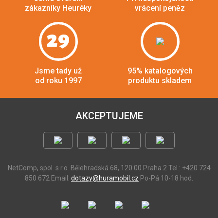
zákazníky Heuréky
vrácení peněz
29
Jsme tady už
95% katalogových
od roku 1997
produktu skladem
AKCEPTUJEME
NetComp, spol. s r.o.
Bělehradská 68, 120 00 Praha 2
Tel.: +420 724
850 672
Email:
dotazy@huramobil.cz
Po-Pá 10-18 hod.