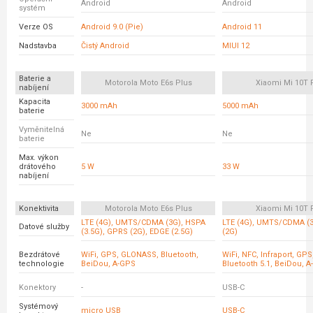
Android
Android
systém
Verze OS
Android 9.0 (Pie)
Android 11
Nadstavba
Čistý Android
MIUI 12
Baterie a
Motorola Moto E6s Plus
Xiaomi Mi 10T 
nabíjení
Kapacita
3000 mAh
5000 mAh
baterie
Vyměnitelná
Ne
Ne
baterie
Max. výkon
drátového
5 W
33 W
nabíjení
Konektivita
Motorola Moto E6s Plus
Xiaomi Mi 10T 
LTE (4G), UMTS/CDMA (3G), HSPA
LTE (4G), UMTS/CDMA (
Datové služby
(3.5G), GPRS (2G), EDGE (2.5G)
(2G)
Bezdrátové
WiFi, GPS, GLONASS, Bluetooth,
WiFi, NFC, Infraport, GP
technologie
BeiDou, A-GPS
Bluetooth 5.1, BeiDou, 
Konektory
-
USB-C
Systémový
micro USB
USB-C