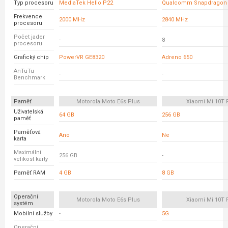
Typ procesoru
MediaTek Helio P22
Qualcomm Snapdragon 
Frekvence
2000 MHz
2840 MHz
procesoru
Počet jader
-
8
procesoru
Grafický chip
PowerVR GE8320
Adreno 650
AnTuTu
-
-
Benchmark
Paměť
Motorola Moto E6s Plus
Xiaomi Mi 10T 
Uživatelská
64 GB
256 GB
paměť
Paměťová
Ano
Ne
karta
Maximální
256 GB
-
velikost karty
Paměť RAM
4 GB
8 GB
Operační
Motorola Moto E6s Plus
Xiaomi Mi 10T 
systém
Mobilní služby
-
5G
Operační