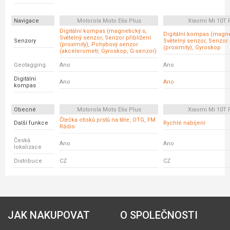
Navigace
Motorola Moto E6s Plus
Xiaomi Mi 10T 
Digitální kompas (magnetický s,
Digitální kompas (magne
Světelný senzor, Senzor přiblížení
Senzory
Světelný senzor, Senzor 
(proximity), Pohybový senzor
(proximity), Gyroskop
(akcelerometr, Gyroskop, G-senzor)
Geotagging
Ano
Ano
Digitální
Ano
Ano
kompas
Obecné
Motorola Moto E6s Plus
Xiaomi Mi 10T 
Čtečka otisků prstů na těle, OTG, FM
Další funkce
Rychlé nabíjení
Rádio
Česká
Ano
Ano
lokalizace
Distribuce
CZ
CZ
JAK NAKUPOVAT
O SPOLEČNOSTI