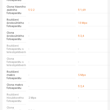
fotoaparátu
Clona hlavního
zadního
f/2.2
f/1,69
fotoaparátu
Rozlišení
širokoúhlého
-
13 Mpx
fotoaparátu
Clona
širokoúhlého
-
f/2,4
fotoaparátu
Rozlišení
fotoaparátu s
-
-
teleobjektivem
Clona
fotoaparátu s
-
-
teleobjektivem
Rozlišení
makro
-
5 Mpx
fotoaparátu
Clona makro
-
f/2,4
fotoaparátu
Rozlišení
hloubkového
2 Mpx
-
fotoaparátu
Clona