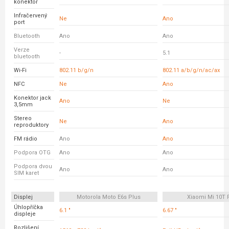
konektor
Infračervený
Ne
Ano
port
Bluetooth
Ano
Ano
Verze
-
5.1
bluetooth
Wi-Fi
802.11 b/g/n
802.11 a/b/g/n/ac/ax
NFC
Ne
Ano
Konektor jack
Ano
Ne
3,5mm
Stereo
Ne
Ano
reproduktory
FM rádio
Ano
Ano
Podpora OTG
Ano
Ano
Podpora dvou
Ano
Ano
SIM karet
Displej
Motorola Moto E6s Plus
Xiaomi Mi 10T 
Úhlopříčka
6.1 "
6.67 "
displeje
Rozlišení