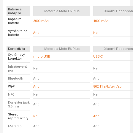
Baterie a
Motorola Moto E6 Plus
Xiaomi Pocophon
nabíjení
Kapacita
3000 mAh
4000 mAh
baterie
Vyměnitelná
Ano
Ne
baterie
Konektivita
Motorola Moto E6 Plus
Xiaomi Pocophon
Systémový
micro USB
USB-C
konektor
Infračervený
Ne
Ne
port
Bluetooth
Ano
Ano
Wi-Fi
Ano
802.11 a/b/g/n/ac
NFC
Ne
Ne
Konektor jack
Ano
Ano
3,5mm
Stereo
Ne
Ano
reproduktory
FM rádio
Ano
Ano