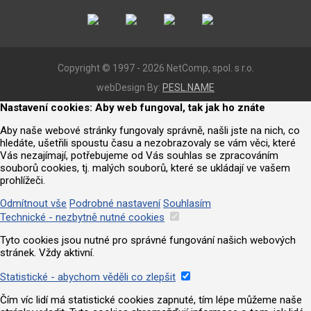
Copyright © 1997 - 2026 NetComp, spol. s r.o.
webDesign By:
PESL.NAME
Nastavení cookies: Aby web fungoval, tak jak ho znáte
Aby naše webové stránky fungovaly správně, našli jste na nich, co
hledáte, ušetřili spoustu času a nezobrazovaly se vám věci, které
Vás nezajímají, potřebujeme od Vás souhlas se zpracováním
souborů cookies, tj. malých souborů, které se ukládají ve vašem
prohlížeči.
Odmítnout vše
Podrobné nastavení
Souhlasím
Technické - nezbytně nutné cookies
Tyto cookies jsou nutné pro správné fungování našich webových
stránek. Vždy aktivní.
Statistické - abychom věděli co zlepšit
Čím víc lidí má statistické cookies zapnuté, tím lépe můžeme naše