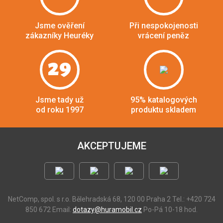
Jsme ověření
Při nespokojenosti
zákazníky Heuréky
vrácení peněz
29
Jsme tady už
95% katalogových
od roku 1997
produktu skladem
AKCEPTUJEME
NetComp, spol. s r.o.
Bělehradská 68, 120 00 Praha 2
Tel.: +420 724
850 672
Email:
dotazy@huramobil.cz
Po-Pá 10-18 hod.