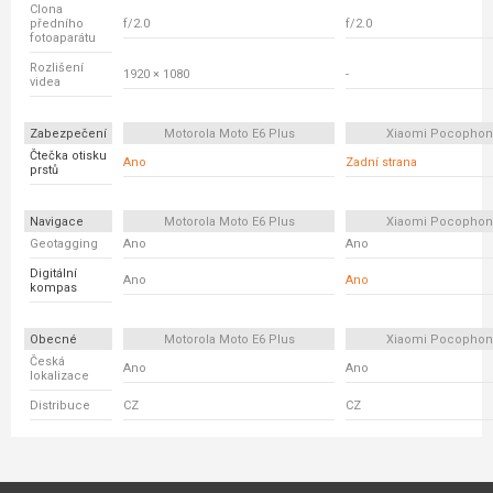
Clona
předního
f/2.0
f/2.0
fotoaparátu
Rozlišení
1920 × 1080
-
videa
Zabezpečení
Motorola Moto E6 Plus
Xiaomi Pocophon
Čtečka otisku
Ano
Zadní strana
prstů
Navigace
Motorola Moto E6 Plus
Xiaomi Pocophon
Geotagging
Ano
Ano
Digitální
Ano
Ano
kompas
Obecné
Motorola Moto E6 Plus
Xiaomi Pocophon
Česká
Ano
Ano
lokalizace
Distribuce
CZ
CZ