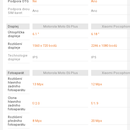
Podpora OTG
Ne
Ano
Podpora dvou
Ano
Ano
SIM karet
Displej
Motorola Moto E6 Plus
Xiaomi Pocophon
Úhlopříčka
6.1 "
6.18 "
displeje
Rozlišení
1560 x 720 bodů
2246 x 1080 bodů
displeje
Technologie
IPS
IPS
displeje
Fotoaparát
Motorola Moto E6 Plus
Xiaomi Pocophon
Rozlišení
hlavního
13 Mpx
12 Mpx
zadního
fotoaparátu
Clona
hlavního
f/2.0
f/1.9
zadního
fotoaparátu
Rozlišení
předního
8 Mpx
20 Mpx
fotoaparátu