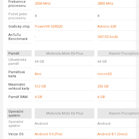
Frekvence
2000 MHz
2800 MHz
procesoru
Počet jader
8
8
procesoru
Grafický chip
PowerVR GE8320
Adreno 630
AnTuTu
-
265152 bodů
Benchmark
Paměť
Motorola Moto E6 Plus
Xiaomi Pocophon
Uživatelská
64 GB
64 GB
paměť
Paměťová
Ano
microSD
karta
Maximální
512 GB
256 GB
velikost karty
Paměť RAM
4 GB
6 GB
Operační
Motorola Moto E6 Plus
Xiaomi Pocophon
systém
Operační
Android
Android
systém
Verze OS
Android 9.0 (Pie)
Android 8.1 (Oreo)