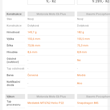
9,- Kč
9.289,- Kč
Konstrukce
Motorola Moto E6 Plus
Xiaomi Pocophon
Stav
Nový
Nový
Konstrukce
Dotyková
Dotyková
Hmotnost
149,7 g
182 g
Výška
155,6 mm
155,5 mm
Šířka
73,06 mm
75,3 mm
Hloubka
8,6 mm
8,8 mm
Odolné
-
Ne
(outdoor)
Typ odolnosti
-
-
Barva
Červená
Modrá
Notifikační
-
Ano
dioda
Výkon
Motorola Moto E6 Plus
Xiaomi Pocophon
Typ
Mediatek MT6762 Helio P22
Snapdragon 845
procesoru