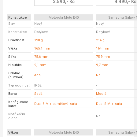
3.590,- Kč
4.490,- Kč
Konstrukce
Motorola Moto E40
Samsung Galaxy 
Stav
Nový
Nový
Konstrukce
Dotyková
Dotyková
Hmotnost
198 g
214 g
Výška
165,1 mm
164 mm
Šířka
75,6 mm
75,9 mm
Hloubka
9,1 mm
9,7 mm
Odolné
Ano
Ne
(outdoor)
Typ odolnosti
IP52
-
Barva
Šedá
Modrá
Konfigurace
Dual SIM + paměťová karta
Dual SIM + karta
karet
Notifikační
-
Ne
dioda
Výkon
Motorola Moto E40
Samsung Galaxy 