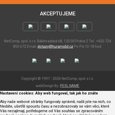
AKCEPTUJEME
NetComp, spol. s r.o.
Bělehradská 68, 120 00 Praha 2
Tel.: +420 724
850 672
Email:
dotazy@huramobil.cz
Po-Pá 10-18 hod.
Copyright © 1997 - 2026 NetComp, spol. s r.o.
webDesign By:
PESL.NAME
Nastavení cookies: Aby web fungoval, tak jak ho znáte
Aby naše webové stránky fungovaly správně, našli jste na nich, co
hledáte, ušetřili spoustu času a nezobrazovaly se vám věci, které
Vás nezajímají, potřebujeme od Vás souhlas se zpracováním