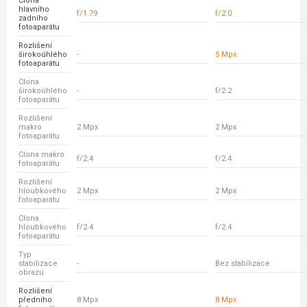
Clona
hlavního
f/1.79
f/2.0
zadního
fotoaparátu
Rozlišení
širokoúhlého
-
5 Mpx
fotoaparátu
Clona
širokoúhlého
-
f/2.2
fotoaparátu
Rozlišení
makro
2 Mpx
2 Mpx
fotoaparátu
Clona makro
f/2.4
f/2.4
fotoaparátu
Rozlišení
hloubkového
2 Mpx
2 Mpx
fotoaparátu
Clona
hloubkového
f/2.4
f/2.4
fotoaparátu
Typ
stabilizace
-
Bez stabilizace
obrazu
Rozlišení
předního
8 Mpx
8 Mpx