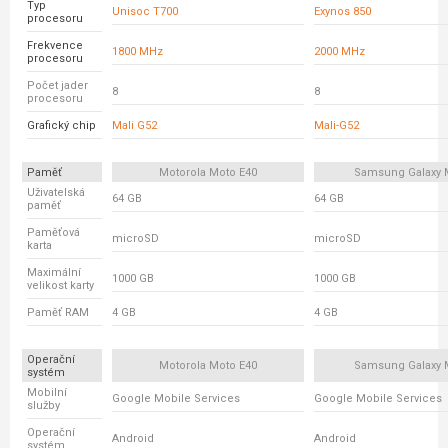
Typ
Unisoc T700
Exynos 850
procesoru
Frekvence
1800 MHz
2000 MHz
procesoru
Počet jader
8
8
procesoru
Grafický chip
Mali G52
Mali-G52
Paměť
Motorola Moto E40
Samsung Galaxy 
Uživatelská
64 GB
64 GB
paměť
Paměťová
microSD
microSD
karta
Maximální
1000 GB
1000 GB
velikost karty
Paměť RAM
4 GB
4 GB
Operační
Motorola Moto E40
Samsung Galaxy 
systém
Mobilní
Google Mobile Services
Google Mobile Services
služby
Operační
Android
Android
systém