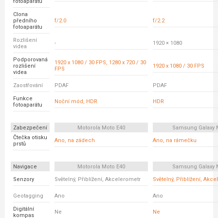
fotoaparátu
Clona
předního
f/2.0
f/2.2
fotoaparátu
Rozlišení
-
1920 × 1080
videa
Podporovaná
1920 x 1080 / 30 FPS, 1280 x 720 / 30
rozlišení
1920 x 1080 / 30 FPS
FPS
videa
Zaostřování
PDAF
PDAF
Funkce
Noční mód, HDR
HDR
fotoaparátu
Zabezpečení
Motorola Moto E40
Samsung Galaxy 
Čtečka otisku
Ano, na zádech
Ano, na rámečku
prstů
Navigace
Motorola Moto E40
Samsung Galaxy 
Senzory
Světelný, Přiblížení, Akcelerometr
Světelný, Přiblížení, Akc
Geotagging
Ano
Ano
Digitální
Ne
Ne
kompas