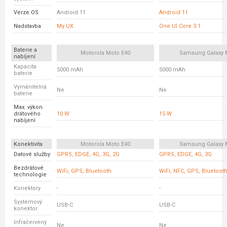
Verze OS
Android 11
Android 11
Nadstavba
My UX
One UI Core 3.1
Baterie a
Motorola Moto E40
Samsung Galaxy 
nabíjení
Kapacita
5000 mAh
5000 mAh
baterie
Vyměnitelná
Ne
Ne
baterie
Max. výkon
drátového
10 W
15 W
nabíjení
Konektivita
Motorola Moto E40
Samsung Galaxy 
Datové služby
GPRS, EDGE, 4G, 3G, 2G
GPRS, EDGE, 4G, 3G
Bezdrátové
WiFi, GPS, Bluetooth
WiFi, NFC, GPS, Bluetoot
technologie
Konektory
-
-
Systémový
USB-C
USB-C
konektor
Infračervený
Ne
Ne