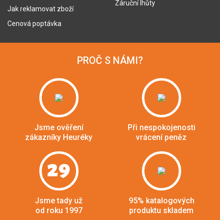
Záruční lhůty
Jak reklamovat zboží
Cenová poptávka
PROČ S NÁMI?
Jsme ověření
Při nespokojenosti
zákazníky Heuréky
vrácení peněz
29
Jsme tady už
95% katalogových
od roku 1997
produktu skladem