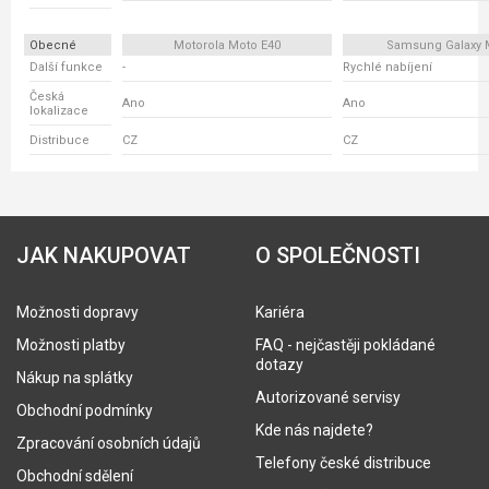
Obecné
Motorola Moto E40
Samsung Galaxy 
Další funkce
-
Rychlé nabíjení
Česká
Ano
Ano
lokalizace
Distribuce
CZ
CZ
JAK NAKUPOVAT
O SPOLEČNOSTI
Možnosti dopravy
Kariéra
Možnosti platby
FAQ - nejčastěji pokládané
dotazy
Nákup na splátky
Autorizované servisy
Obchodní podmínky
Kde nás najdete?
Zpracování osobních údajů
Telefony české distribuce
Obchodní sdělení