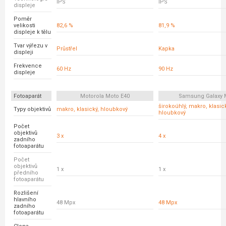
IPS
IPS
displeje
Poměr
velikosti
82,6 %
81,9 %
displeje k tělu
Tvar výřezu v
Průstřel
Kapka
displeji
Frekvence
60 Hz
90 Hz
displeje
Fotoaparát
Motorola Moto E40
Samsung Galaxy 
širokoúhlý, makro, klasick
Typy objektivů
makro, klasický, hloubkový
hloubkový
Počet
objektivů
3 x
4 x
zadního
fotoaparátu
Počet
objektivů
1 x
1 x
předního
fotoaparátu
Rozlišení
hlavního
48 Mpx
48 Mpx
zadního
fotoaparátu