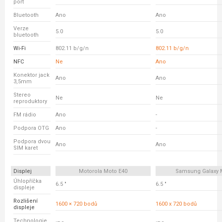
port
Bluetooth
Ano
Ano
Verze
5.0
5.0
bluetooth
Wi-Fi
802.11 b/g/n
802.11 b/g/n
NFC
Ne
Ano
Konektor jack
Ano
Ano
3,5mm
Stereo
Ne
Ne
reproduktory
FM rádio
Ano
-
Podpora OTG
Ano
-
Podpora dvou
Ano
Ano
SIM karet
Displej
Motorola Moto E40
Samsung Galaxy 
Úhlopříčka
6.5 "
6.5 "
displeje
Rozlišení
1600 × 720 bodů
1600 x 720 bodů
displeje
Technologie