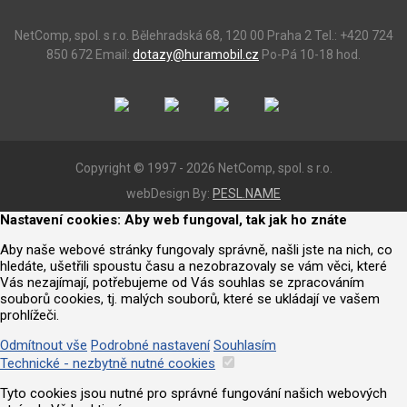
NetComp, spol. s r.o.
Bělehradská 68, 120 00 Praha 2
Tel.: +420 724
850 672
Email:
dotazy@huramobil.cz
Po-Pá 10-18 hod.
Copyright © 1997 - 2026 NetComp, spol. s r.o.
webDesign By:
PESL.NAME
Nastavení cookies: Aby web fungoval, tak jak ho znáte
Aby naše webové stránky fungovaly správně, našli jste na nich, co
hledáte, ušetřili spoustu času a nezobrazovaly se vám věci, které
Vás nezajímají, potřebujeme od Vás souhlas se zpracováním
souborů cookies, tj. malých souborů, které se ukládají ve vašem
prohlížeči.
Odmítnout vše
Podrobné nastavení
Souhlasím
Technické - nezbytně nutné cookies
Tyto cookies jsou nutné pro správné fungování našich webových