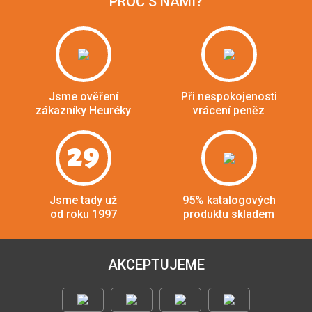
PROČ S NÁMI?
Jsme ověření
Při nespokojenosti
zákazníky Heuréky
vrácení peněz
29
Jsme tady už
95% katalogových
od roku 1997
produktu skladem
AKCEPTUJEME