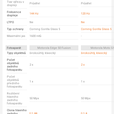
Tvar výřezu v
Průstřel
Průstřel
displeji
Frekvence
144 Hz
120 Hz
displeje
LTPO
Ne
Ne
Typ ochrany
Corning Gorilla Glass 5
Corning Gorilla Glass 5
Maximální jas
1600 nitů
-
Fotoaparát
Motorola Edge 50 Fusion
Motorola Moto G
Typy objektivů
širokoúhlý, klasický
širokoúhlý, klasický
Počet
objektivů
2 x
2 x
zadního
fotoaparátu
Počet
objektivů
1 x
1 x
předního
fotoaparátu
Rozlišení
hlavního
50 Mpx
50 Mpx
zadního
fotoaparátu
Clona hlavního
zadního
f/1.88
f/1.8