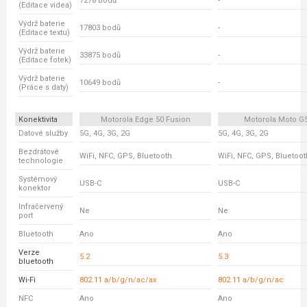
7278 bodů
-
(Editace videa)
Výdrž baterie
17803 bodů
-
(Editace textu)
Výdrž baterie
33875 bodů
-
(Editace fotek)
Výdrž baterie
10649 bodů
-
(Práce s daty)
Konektivita
Motorola Edge 50 Fusion
Motorola Moto G
Datové služby
5G, 4G, 3G, 2G
5G, 4G, 3G, 2G
Bezdrátové
WiFi, NFC, GPS, Bluetooth
WiFi, NFC, GPS, Bluetoot
technologie
Systémový
USB-C
USB-C
konektor
Infračervený
Ne
Ne
port
Bluetooth
Ano
Ano
Verze
5.2
5.3
bluetooth
Wi-Fi
802.11 a/b/g/n/ac/ax
802.11 a/b/g/n/ac
NFC
Ano
Ano