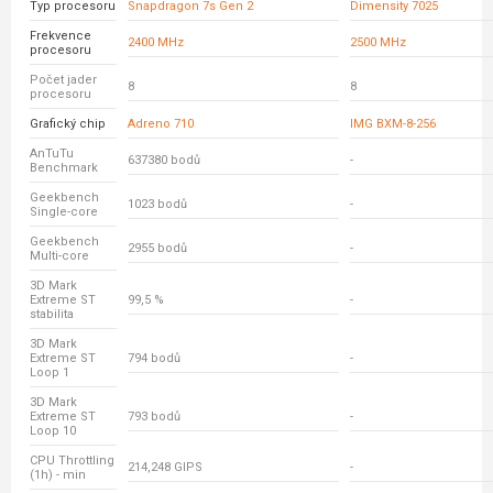
Typ procesoru
Snapdragon 7s Gen 2
Dimensity 7025
Frekvence
2400 MHz
2500 MHz
procesoru
Počet jader
8
8
procesoru
Grafický chip
Adreno 710
IMG BXM-8-256
AnTuTu
637380 bodů
-
Benchmark
Geekbench
1023 bodů
-
Single-core
Geekbench
2955 bodů
-
Multi-core
3D Mark
Extreme ST
99,5 %
-
stabilita
3D Mark
Extreme ST
794 bodů
-
Loop 1
3D Mark
Extreme ST
793 bodů
-
Loop 10
CPU Throttling
214,248 GIPS
-
(1h) - min