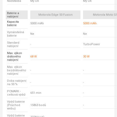
Nadstavba
My UX
My UX
Baterie a
Motorola Edge 50 Fusion
Motorola Moto G
nabíjení
Kapacita
5000 mAh
5000 mAh
baterie
Vyměnitelná
Ne
Ne
baterie
Standard
-
TurboPower
nabíjení
Max. výkon
drátového
68 W
30 W
nabíjení
Max. výkon
bezdrátového
-
-
nabíjení
Doba nabíjení
-
-
na 50 %
PCMARK -
651 min
-
celková výdrž
Výdrž baterie
(Průchod
15863 bodů
-
webu)
Výdrž baterie