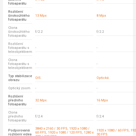
fotoaparátu
Rozlišení
širokoúhlého
13 Mpx
8 Mpx
fotoaparátu
Clona
širokoúhlého
f/2.2
f/2.2
fotoaparátu
Rozlišení
fotoaparátu s
-
-
teleobjektivem
Clona
fotoaparátu s
-
-
teleobjektivem
Typ stabilizace
OIS
Optická
obrazu
Optický zoom
-
-
Rozlišení
předního
32 Mpx
16 Mpx
fotoaparátu
Clona
předního
f/2.4
f/2.4
fotoaparátu
3840 x 2160 / 30 FPS, 1920 x 1080 /
Podporovaná
1920 x 1080 / 60 FPS, 192
60 FPS, 1920 x 1080 / 120 FPS, 1280 x
rozlišení videa
30 FPS