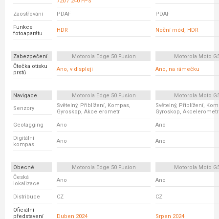
720 / 240 FPS
Zaostřování
PDAF
PDAF
Funkce
HDR
Noční mód, HDR
fotoaparátu
Zabezpečení
Motorola Edge 50 Fusion
Motorola Moto G
Čtečka otisku
Ano, v displeji
Ano, na rámečku
prstů
Navigace
Motorola Edge 50 Fusion
Motorola Moto G
Světelný, Přiblížení, Kompas,
Světelný, Přiblížení, Ko
Senzory
Gyroskop, Akcelerometr
Gyroskop, Akcelerometr
Geotagging
Ano
Ano
Digitální
Ano
Ano
kompas
Obecné
Motorola Edge 50 Fusion
Motorola Moto G
Česká
Ano
Ano
lokalizace
Distribuce
CZ
CZ
Oficiální
představení
Duben 2024
Srpen 2024