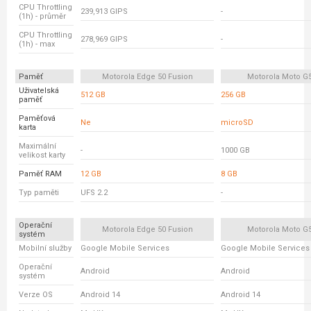
CPU Throttling
239,913 GIPS
-
(1h) - průměr
CPU Throttling
278,969 GIPS
-
(1h) - max
Paměť
Motorola Edge 50 Fusion
Motorola Moto G
Uživatelská
512 GB
256 GB
paměť
Paměťová
Ne
microSD
karta
Maximální
-
1000 GB
velikost karty
Paměť RAM
12 GB
8 GB
Typ paměti
UFS 2.2
-
Operační
Motorola Edge 50 Fusion
Motorola Moto G
systém
Mobilní služby
Google Mobile Services
Google Mobile Services
Operační
Android
Android
systém
Verze OS
Android 14
Android 14