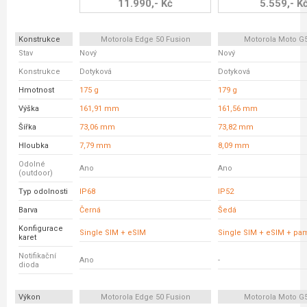
11.990,- Kč
5.559,- K
Konstrukce
Motorola Edge 50 Fusion
Motorola Moto G
Stav
Nový
Nový
Konstrukce
Dotyková
Dotyková
Hmotnost
175 g
179 g
Výška
161,91 mm
161,56 mm
Šířka
73,06 mm
73,82 mm
Hloubka
7,79 mm
8,09 mm
Odolné
Ano
Ano
(outdoor)
Typ odolnosti
IP68
IP52
Barva
Černá
Šedá
Konfigurace
Single SIM + eSIM
Single SIM + eSIM + pam
karet
Notifikační
Ano
-
dioda
Výkon
Motorola Edge 50 Fusion
Motorola Moto G