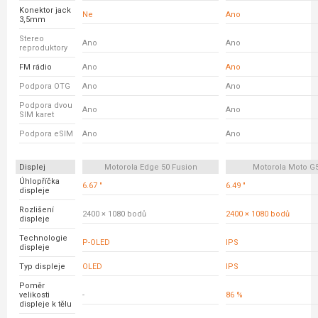
Konektor jack
Ne
Ano
3,5mm
Stereo
Ano
Ano
reproduktory
FM rádio
Ano
Ano
Podpora OTG
Ano
Ano
Podpora dvou
Ano
Ano
SIM karet
Podpora eSIM
Ano
Ano
Displej
Motorola Edge 50 Fusion
Motorola Moto G
Úhlopříčka
6.67 "
6.49 "
displeje
Rozlišení
2400 × 1080 bodů
2400 × 1080 bodů
displeje
Technologie
P-OLED
IPS
displeje
Typ displeje
OLED
IPS
Poměr
velikosti
-
86 %
displeje k tělu