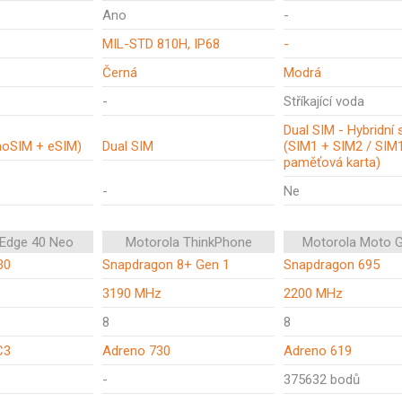
Ano
-
MIL-STD 810H, IP68
-
Černá
Modrá
-
Stříkající voda
Dual SIM - Hybridní 
noSIM + eSIM)
Dual SIM
(SIM1 + SIM2 / SIM
paměťová karta)
-
Ne
 Edge 40 Neo
Motorola ThinkPhone
Motorola Moto 
30
Snapdragon 8+ Gen 1
Snapdragon 695
3190 MHz
2200 MHz
8
8
C3
Adreno 730
Adreno 619
-
375632 bodů