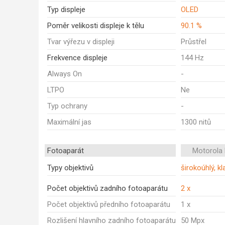
Typ displeje
OLED
Poměr velikosti displeje k tělu
90.1 %
Tvar výřezu v displeji
Průstřel
Frekvence displeje
144 Hz
Always On
-
LTPO
Ne
Typ ochrany
-
Maximální jas
1300 nitů
Fotoaparát
Motorola
Typy objektivů
širokoúhlý, kl
Počet objektivů zadního fotoaparátu
2 x
Počet objektivů předního fotoaparátu
1 x
Rozlišení hlavního zadního fotoaparátu
50 Mpx