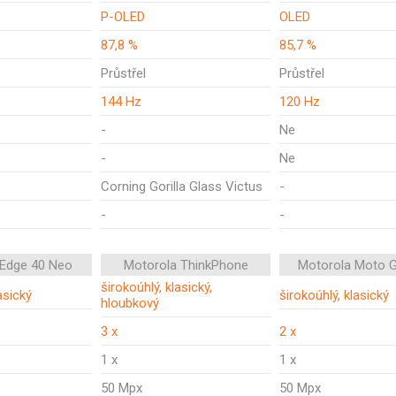
P-OLED
OLED
87,8 %
85,7 %
Průstřel
Průstřel
144 Hz
120 Hz
-
Ne
-
Ne
Corning Gorilla Glass Victus
-
-
-
 Edge 40 Neo
Motorola ThinkPhone
Motorola Moto 
širokoúhlý, klasický,
asický
širokoúhlý, klasický
hloubkový
3 x
2 x
1 x
1 x
50 Mpx
50 Mpx