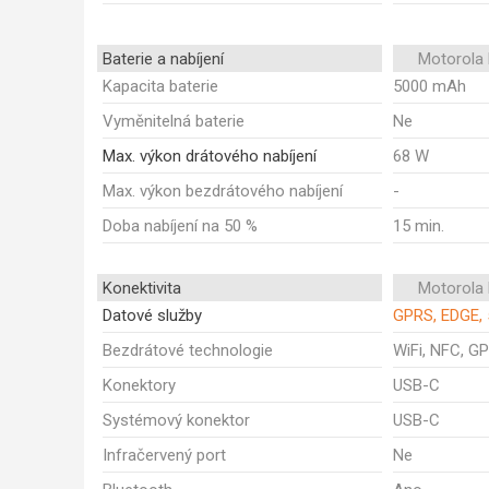
Baterie a nabíjení
Motorola
Kapacita baterie
5000 mAh
Vyměnitelná baterie
Ne
Max. výkon drátového nabíjení
68 W
Max. výkon bezdrátového nabíjení
-
Doba nabíjení na 50 %
15 min.
Konektivita
Motorola
Datové služby
GPRS, EDGE, 
Bezdrátové technologie
WiFi, NFC, GP
Konektory
USB-C
Systémový konektor
USB-C
Infračervený port
Ne