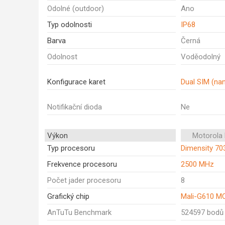
Odolné (outdoor)
Ano
Typ odolnosti
IP68
Barva
Černá
Odolnost
Voděodolný
Konfigurace karet
Dual SIM (na
Notifikační dioda
Ne
Výkon
Motorola
Typ procesoru
Dimensity 70
Frekvence procesoru
2500 MHz
Počet jader procesoru
8
Grafický chip
Mali-G610 M
AnTuTu Benchmark
524597 bodů