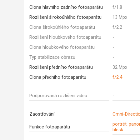
Clona hlavního zadního fotoaparátu
f/1.8
Rozlišení širokoúhlého fotoaparátu
13 Mpx
Clona širokoúhlého fotoaparátu
f/2.2
Rozlišení hloubkového fotoaparátu
-
Clona hloubkového fotoaparátu
-
Typ stabilizace obrazu
-
Rozlišení předního fotoaparátu
32 Mpx
Clona předního fotoaparátu
f/2.4
Podporovaná rozlišení videa
-
Zaostřování
Omni-Directi
portrét, pan
Funkce fotoaparátu
blesk