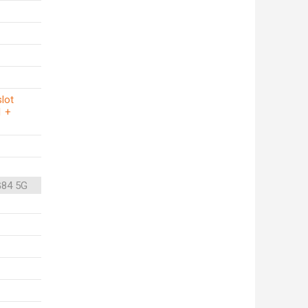
slot
1 +
G84 5G