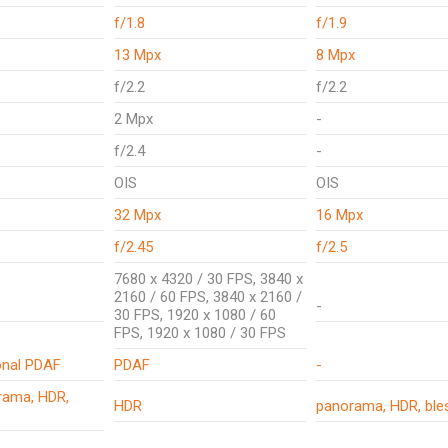
f/1.8
f/1.9
13 Mpx
8 Mpx
f/2.2
f/2.2
2 Mpx
-
f/2.4
-
OIS
OIS
32 Mpx
16 Mpx
f/2.45
f/2.5
7680 x 4320 / 30 FPS, 3840 x
2160 / 60 FPS, 3840 x 2160 /
-
30 FPS, 1920 x 1080 / 60
FPS, 1920 x 1080 / 30 FPS
onal PDAF
PDAF
-
orama, HDR,
HDR
panorama, HDR, ble