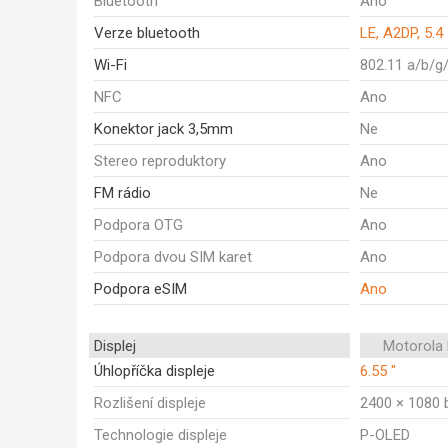
Bluetooth
Ano
Verze bluetooth
LE, A2DP, 5.4
Wi-Fi
802.11 a/b/g
NFC
Ano
Konektor jack 3,5mm
Ne
Stereo reproduktory
Ano
FM rádio
Ne
Podpora OTG
Ano
Podpora dvou SIM karet
Ano
Podpora eSIM
Ano
Displej
Motorola
Úhlopříčka displeje
6.55 "
Rozlišení displeje
2400 × 1080 
Technologie displeje
P-OLED