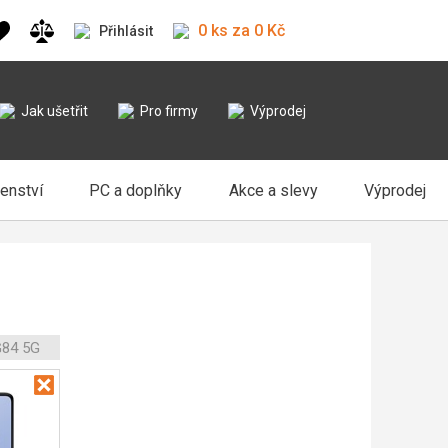
0 ks za 0 Kč
Přihlásit
Jak ušetřit
Pro firmy
Výprodej
šenství
PC a doplňky
Akce a slevy
Výprodej
G84 5G