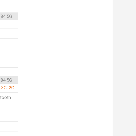
G84 5G
G84 5G
 3G, 2G
etooth