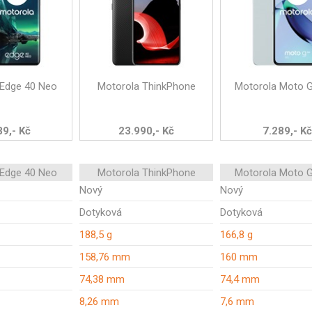
 Edge 40 Neo
Motorola ThinkPhone
Motorola Moto 
89,- Kč
23.990,- Kč
7.289,- Kč
 Edge 40 Neo
Motorola ThinkPhone
Motorola Moto 
Nový
Nový
Dotyková
Dotyková
188,5 g
166,8 g
158,76 mm
160 mm
74,38 mm
74,4 mm
8,26 mm
7,6 mm