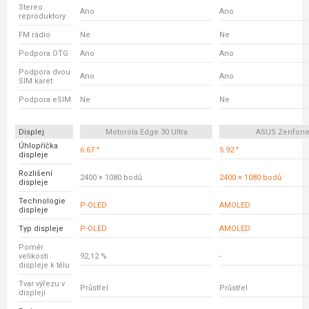
Stereo
Ano
Ano
reproduktory
FM rádio
Ne
Ne
Podpora OTG
Ano
Ano
Podpora dvou
Ano
Ano
SIM karet
Podpora eSIM
Ne
Ne
Displej
Motorola Edge 30 Ultra
ASUS Zenfone
Úhlopříčka
6.67 "
5.92 "
displeje
Rozlišení
2400 × 1080 bodů
2400 × 1080 bodů
displeje
Technologie
P-OLED
AMOLED
displeje
Typ displeje
P-OLED
AMOLED
Poměr
velikosti
92,12 %
-
displeje k tělu
Tvar výřezu v
Průstřel
Průstřel
displeji