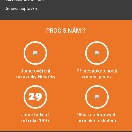
Cenová poptávka
PROČ S NÁMI?
Jsme ověření
Při nespokojenosti
zákazníky Heuréky
vrácení peněz
29
Jsme tady už
95% katalogových
od roku 1997
produktu skladem