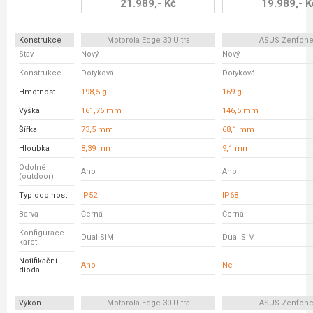
21.989,- Kč
19.989,- K
Konstrukce
Motorola Edge 30 Ultra
ASUS Zenfone
Stav
Nový
Nový
Konstrukce
Dotyková
Dotyková
Hmotnost
198,5 g
169 g
Výška
161,76 mm
146,5 mm
Šířka
73,5 mm
68,1 mm
Hloubka
8,39 mm
9,1 mm
Odolné
Ano
Ano
(outdoor)
Typ odolnosti
IP52
IP68
Barva
Černá
Černá
Konfigurace
Dual SIM
Dual SIM
karet
Notifikační
Ano
Ne
dioda
Výkon
Motorola Edge 30 Ultra
ASUS Zenfone