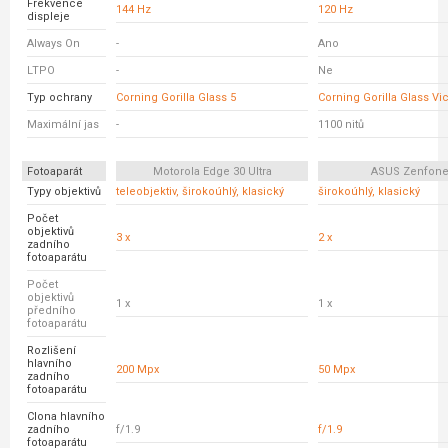
Frekvence
144 Hz
120 Hz
displeje
Always On
-
Ano
LTPO
-
Ne
Typ ochrany
Corning Gorilla Glass 5
Corning Gorilla Glass Vi
Maximální jas
-
1100 nitů
Fotoaparát
Motorola Edge 30 Ultra
ASUS Zenfone
Typy objektivů
teleobjektiv, širokoúhlý, klasický
širokoúhlý, klasický
Počet
objektivů
3 x
2 x
zadního
fotoaparátu
Počet
objektivů
1 x
1 x
předního
fotoaparátu
Rozlišení
hlavního
200 Mpx
50 Mpx
zadního
fotoaparátu
Clona hlavního
zadního
f/1.9
f/1.9
fotoaparátu