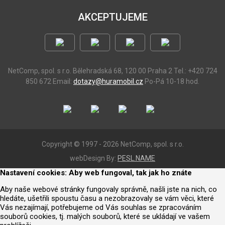
AKCEPTUJEME
NetComp, spol. s r.o.
Bělehradská 68, 120 00 Praha 2
Tel.: +420 724
850 672
Email:
dotazy@huramobil.cz
Po-Pá 10-18 hod.
Copyright © 1997 - 2026 NetComp, spol. s r.o.
webDesign By:
PESL.NAME
Nastavení cookies: Aby web fungoval, tak jak ho znáte
Aby naše webové stránky fungovaly správně, našli jste na nich, co
hledáte, ušetřili spoustu času a nezobrazovaly se vám věci, které
Vás nezajímají, potřebujeme od Vás souhlas se zpracováním
souborů cookies, tj. malých souborů, které se ukládají ve vašem