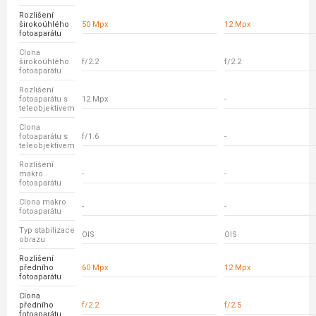
Rozlišení
širokoúhlého
50 Mpx
12 Mpx
fotoaparátu
Clona
širokoúhlého
f/2.2
f/2.2
fotoaparátu
Rozlišení
fotoaparátu s
12 Mpx
-
teleobjektivem
Clona
fotoaparátu s
f/1.6
-
teleobjektivem
Rozlišení
makro
-
-
fotoaparátu
Clona makro
-
-
fotoaparátu
Typ stabilizace
OIS
OIS
obrazu
Rozlišení
předního
60 Mpx
12 Mpx
fotoaparátu
Clona
předního
f/2.2
f/2.5
fotoaparátu