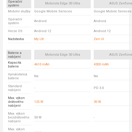
Operační
Motorola Edge 30 Ultra
ASUS Zenfone
systém
Mobilní služby
Google Mobile Services
Google Mobile Services
Operační
Android
Android
systém
Verze OS
Android 12
Android 12
Nadstavba
My UX
Zen UI
Baterie a
Motorola Edge 30 Ultra
ASUS Zenfone
nabíjení
Kapacita
4610 mAh
4300 mAh
baterie
Vyměnitelná
Ne
Ne
baterie
Standard
-
PD 3.0
nabíjení
Max. výkon
drátového
125 W
30 W
nabíjení
Max. výkon
bezdrátového
50 W
-
nabíjení
Max. výkon