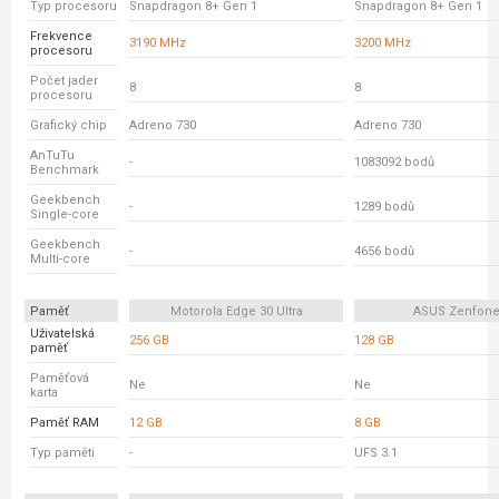
Typ procesoru
Snapdragon 8+ Gen 1
Snapdragon 8+ Gen 1
Frekvence
3190 MHz
3200 MHz
procesoru
Počet jader
8
8
procesoru
Grafický chip
Adreno 730
Adreno 730
AnTuTu
-
1083092 bodů
Benchmark
Geekbench
-
1289 bodů
Single-core
Geekbench
-
4656 bodů
Multi-core
Paměť
Motorola Edge 30 Ultra
ASUS Zenfone
Uživatelská
256 GB
128 GB
paměť
Paměťová
Ne
Ne
karta
Paměť RAM
12 GB
8 GB
Typ paměti
-
UFS 3.1