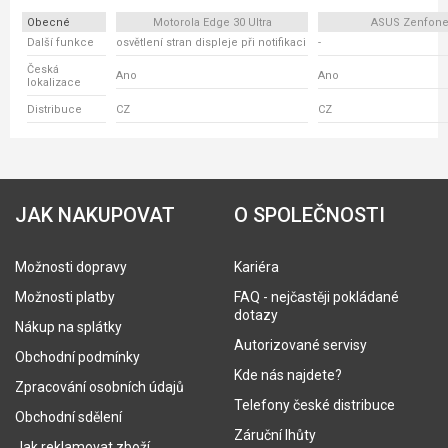
Obecné
Motorola Edge 30 Ultra
ASUS Zenfone
Další funkce
osvětlení stran displeje při notifikaci
-
Česká
Ano
Ano
lokalizace
Distribuce
CZ
CZ
JAK NAKUPOVAT
O SPOLEČNOSTI
Možnosti dopravy
Kariéra
Možnosti platby
FAQ - nejčastěji pokládané
dotazy
Nákup na splátky
Autorizované servisy
Obchodní podmínky
Kde nás najdete?
Zpracování osobních údajů
Telefony české distribuce
Obchodní sdělení
Záruční lhůty
Jak reklamovat zboží