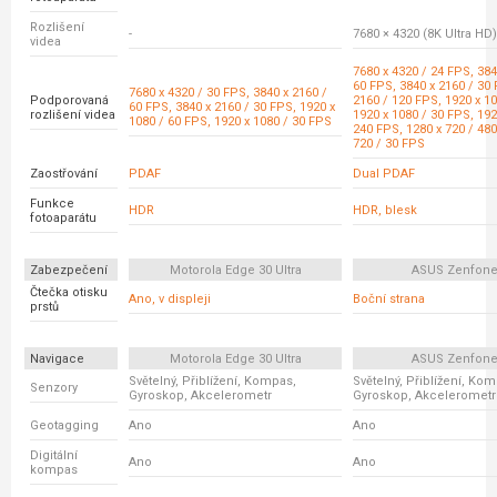
Rozlišení
-
7680 × 4320 (8K Ultra HD)
videa
7680 x 4320 / 24 FPS, 384
60 FPS, 3840 x 2160 / 30 
7680 x 4320 / 30 FPS, 3840 x 2160 /
Podporovaná
2160 / 120 FPS, 1920 x 10
60 FPS, 3840 x 2160 / 30 FPS, 1920 x
rozlišení videa
1920 x 1080 / 30 FPS, 192
1080 / 60 FPS, 1920 x 1080 / 30 FPS
240 FPS, 1280 x 720 / 480
720 / 30 FPS
Zaostřování
PDAF
Dual PDAF
Funkce
HDR
HDR, blesk
fotoaparátu
Zabezpečení
Motorola Edge 30 Ultra
ASUS Zenfone
Čtečka otisku
Ano, v displeji
Boční strana
prstů
Navigace
Motorola Edge 30 Ultra
ASUS Zenfone
Světelný, Přiblížení, Kompas,
Světelný, Přiblížení, Ko
Senzory
Gyroskop, Akcelerometr
Gyroskop, Akcelerometr
Geotagging
Ano
Ano
Digitální
Ano
Ano
kompas