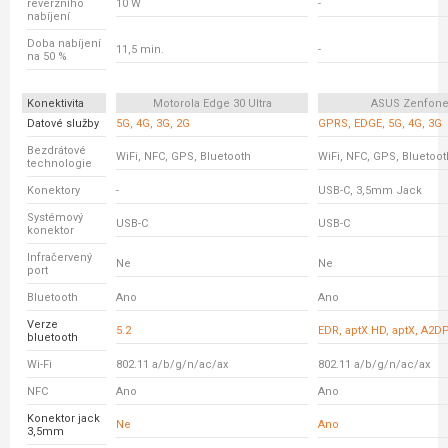
reverzního
10 W
-
nabíjení
Doba nabíjení
11,5 min.
-
na 50 %
Konektivita
Motorola Edge 30 Ultra
ASUS Zenfone
Datové služby
5G, 4G, 3G, 2G
GPRS, EDGE, 5G, 4G, 3G
Bezdrátové
WiFi, NFC, GPS, Bluetooth
WiFi, NFC, GPS, Bluetoot
technologie
Konektory
-
USB-C, 3,5mm Jack
Systémový
USB-C
USB-C
konektor
Infračervený
Ne
Ne
port
Bluetooth
Ano
Ano
Verze
5.2
EDR, aptX HD, aptX, A2DP
bluetooth
Wi-Fi
802.11 a/b/g/n/ac/ax
802.11 a/b/g/n/ac/ax
NFC
Ano
Ano
Konektor jack
Ne
Ano
3,5mm