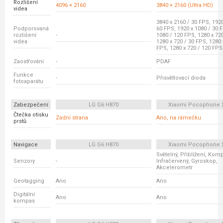
Rozlišení
4096 × 2160
3840 × 2160 (Ultra HD)
videa
3840 x 2160 / 30 FPS, 1920
Podporovaná
60 FPS, 1920 x 1080 / 30 
rozlišení
-
1080 / 120 FPS, 1280 x 72
videa
1280 x 720 / 30 FPS, 1280 
FPS, 1280 x 720 / 120 FPS
Zaostřování
-
PDAF
Funkce
-
Přisvětlovací dioda
fotoaparátu
Zabezpečení
LG G6 H870
Xiaomi Pocophone 
Čtečka otisku
Zadní strana
Ano, na rámečku
prstů
Navigace
LG G6 H870
Xiaomi Pocophone 
Světelný, Přiblížení, Kom
Senzory
-
Infračervený, Gyroskop,
Akcelerometr
Geotagging
Ano
Ano
Digitální
Ano
Ano
kompas