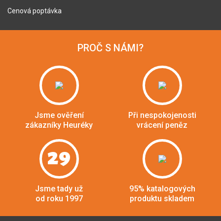
Cenová poptávka
PROČ S NÁMI?
Jsme ověření
Při nespokojenosti
zákazníky Heuréky
vrácení peněz
29
Jsme tady už
95% katalogových
od roku 1997
produktu skladem