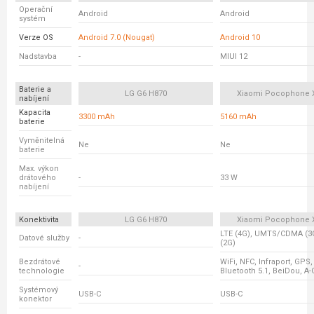
Operační
Android
Android
systém
Verze OS
Android 7.0 (Nougat)
Android 10
Nadstavba
-
MIUI 12
Baterie a
LG G6 H870
Xiaomi Pocophone 
nabíjení
Kapacita
3300 mAh
5160 mAh
baterie
Vyměnitelná
Ne
Ne
baterie
Max. výkon
drátového
-
33 W
nabíjení
Konektivita
LG G6 H870
Xiaomi Pocophone 
LTE (4G), UMTS/CDMA (3
Datové služby
-
(2G)
Bezdrátové
WiFi, NFC, Infraport, GP
-
technologie
Bluetooth 5.1, BeiDou, A
Systémový
USB-C
USB-C
konektor