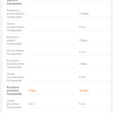
zadního
fotoaparátu
Rozlišení
širokoúhlého
-
13 Mpx
fotoaparátu
Clona
širokoúhlého
-
f/2.2
fotoaparátu
Rozlišení
makro
-
2 Mpx
fotoaparátu
Clona makro
-
f/2.4
fotoaparátu
Rozlišení
hloubkového
-
2 Mpx
fotoaparátu
Clona
hloubkového
-
f/2.4
fotoaparátu
Rozlišení
předního
5 Mpx
20 Mpx
fotoaparátu
Clona
předního
f/2.2
f/2.2
fotoaparátu