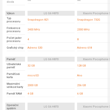
Ne
Ne
dioda
Výkon
LG G6 H870
Xiaomi Pocophone 
Typ
Snapdragon 821
Snapdragon 732G
procesoru
Frekvence
2400 MHz
2300 MHz
procesoru
Počet jader
4
8
procesoru
Grafický chip
Adreno 530
Adreno 618
Paměť
LG G6 H870
Xiaomi Pocophone 
Uživatelská
32 GB
128 GB
paměť
Paměťová
microSD
Ano
karta
Maximální
2000 GB
256 GB
velikost karty
Paměť RAM
4 GB
6 GB
Operační
LG G6 H870
Xiaomi Pocophone 
systém