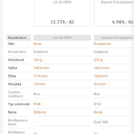
LG G6 H870
Xiaomi Pocophone 
12.779,- Kč
6.989,- Kč
Konstrukce
LG G6 H870
Xiaomi Pocophone 
Stav
Nový
Rozbaleno
Konstrukce
Dotyková
Dotyková
Hmotnost
163 g
215 g
Výška
148,9 mm
165,3 mm
Šířka
71,9 mm
76,8 mm
Hloubka
7,9 mm
9,4 mm
Odolné
Ano
Ano
(outdoor)
Typ odolnosti
IP68
IP53
Barva
Stříbrná
Šedá
Konfigurace
-
Dual SIM
karet
Notifikační