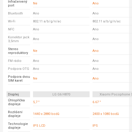
Infračervený
Ne
Ano
port
Bluetooth
Ano
Ano
Wi-Fi
802.11 a/b/g/n/ac
802.11 a/b/g/n/ac
NFC
Ano
Ano
Konektor jack
Ano
Ano
3,5mm
Stereo
Ne
Ano
reproduktory
FM rádio
Ano
Ano
Podpora OTG
Ano
Ano
Podpora dvou
Ne
Ano
SIM karet
Displej
LG G6 H870
Xiaomi Pocophone 
Úhlopříčka
5,7 "
6.67 "
displeje
Rozlišení
1440 x 2880 bodů
2400 x 1080 bodů
displeje
Technologie
IPS LCD
IPS
displeje