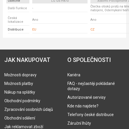
Obecné
LG G6 H870
Xiaomi Pocophone 
Čtečka otisků prstů na těl
Další funkce
-
nabíjení, Odemykání tváří
Česká
Ano
Ano
lokalizace
Distribuce
EU
CZ
JAK NAKUPOVAT
O SPOLEČNOSTI
Možnosti dopravy
Kariéra
Možnosti platby
FAQ - nejčastěji pokládané
dotazy
Nákup na splátky
Autorizované servisy
Obchodní podmínky
Kde nás najdete?
Zpracování osobních údajů
Telefony české distribuce
Obchodní sdělení
Záruční lhůty
Jak reklamovat zboží