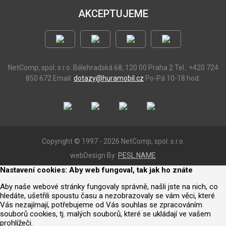
AKCEPTUJEME
NetComp, spol. s r.o.
Bělehradská 68, 120 00 Praha 2
Tel.: +420 724
850 672
Email:
dotazy@huramobil.cz
Po-Pá 10-18 hod.
Copyright © 1997 - 2026 NetComp, spol. s r.o.
webDesign By:
PESL.NAME
Nastavení cookies: Aby web fungoval, tak jak ho znáte
Aby naše webové stránky fungovaly správně, našli jste na nich, co
hledáte, ušetřili spoustu času a nezobrazovaly se vám věci, které
Vás nezajímají, potřebujeme od Vás souhlas se zpracováním
souborů cookies, tj. malých souborů, které se ukládají ve vašem
prohlížeči.