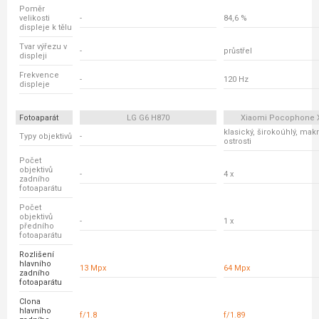
Poměr
velikosti
-
84,6 %
displeje k tělu
Tvar výřezu v
-
průstřel
displeji
Frekvence
-
120 Hz
displeje
Fotoaparát
LG G6 H870
Xiaomi Pocophone 
klasický, širokoúhlý, mak
Typy objektivů
-
ostrosti
Počet
objektivů
-
4 x
zadního
fotoaparátu
Počet
objektivů
-
1 x
předního
fotoaparátu
Rozlišení
hlavního
13 Mpx
64 Mpx
zadního
fotoaparátu
Clona
hlavního
f/1.8
f/1.89