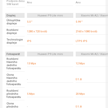
Podpora dvou
Ano
Ano
SIM karet
Displej
Huawei P9 Lite mini
Xiaomi Mi A2 / Xiaom
Úhlopříčka
5.0 "
5.99 "
displeje
Rozlišení
1280 x 720 bodů
2160 x 1080 bodů
displeje
Technologie
IPS
LTPS IPS
displeje
Fotoaparát
Huawei P9 Lite mini
Xiaomi Mi A2 / Xiaom
Rozlišení
hlavního
13 Mpx
12 Mpx
zadního
fotoaparátu
Clona
hlavního
-
f/1.8
zadního
fotoaparátu
Rozlišení
předního
5 Mpx
20 Mpx
fotoaparátu
Clona
předního
-
f/1.8