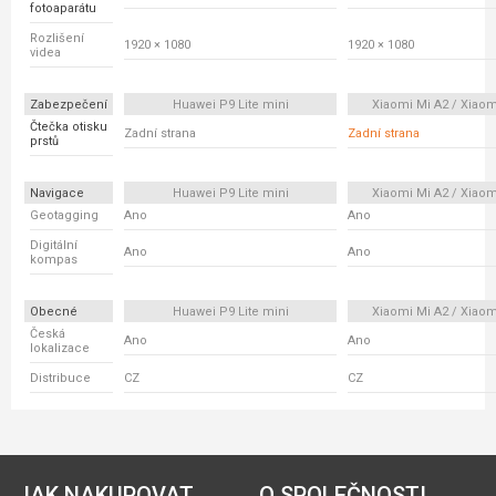
fotoaparátu
Rozlišení
1920 × 1080
1920 × 1080
videa
Zabezpečení
Huawei P9 Lite mini
Xiaomi Mi A2 / Xiaom
Čtečka otisku
Zadní strana
Zadní strana
prstů
Navigace
Huawei P9 Lite mini
Xiaomi Mi A2 / Xiaom
Geotagging
Ano
Ano
Digitální
Ano
Ano
kompas
Obecné
Huawei P9 Lite mini
Xiaomi Mi A2 / Xiaom
Česká
Ano
Ano
lokalizace
Distribuce
CZ
CZ
JAK NAKUPOVAT
O SPOLEČNOSTI