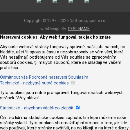
Copyright © 1997 - 2026 NetComp, spol. s r.o.
webDesign By:
PESL.NAME
Nastavení cookies: Aby web fungoval, tak jak ho znáte
Aby naše webové stránky fungovaly správně, našli jste na nich, co
hledáte, ušetřili spoustu času a nezobrazovaly se vám věci, které
Vás nezajímají, potřebujeme od Vás souhlas se zpracováním
souborů cookies, tj. malých souborů, které se ukládají ve vašem
prohlížeči.
Odmítnout vše
Podrobné nastavení
Souhlasím
Technické - nezbytně nutné cookies
Tyto cookies jsou nutné pro správné fungování našich webových
stránek. Vždy aktivní.
Statistické - abychom věděli co zlepšit
Čím víc lidí má statistické cookies zapnuté, tím lépe můžeme naše
stránky vyladit. Tyto cookies shromažďují informace o tom, jak lidé
web používají, které stránky navštívili, na co klikají. a na které odkazy