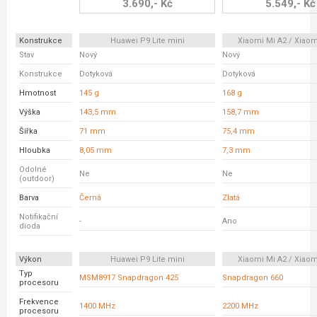
3.690,- Kč
5.549,- Kč
Konstrukce
Huawei P9 Lite mini
Xiaomi Mi A2 / Xiaom
Stav
Nový
Nový
Konstrukce
Dotyková
Dotyková
Hmotnost
145 g
168 g
Výška
143,5 mm
158,7 mm
Šířka
71 mm
75,4 mm
Hloubka
8,05 mm
7,3 mm
Odolné
Ne
Ne
(outdoor)
Barva
Černá
Zlatá
Notifikační
-
Ano
dioda
Výkon
Huawei P9 Lite mini
Xiaomi Mi A2 / Xiaom
Typ
MSM8917 Snapdragon 425
Snapdragon 660
procesoru
Frekvence
1400 MHz
2200 MHz
procesoru