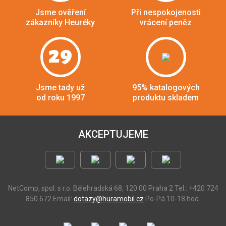
Jsme ověření
Při nespokojenosti
zákazníky Heuréky
vrácení peněz
29
Jsme tady už
95% katalogových
od roku 1997
produktu skladem
AKCEPTUJEME
NetComp, spol. s r.o.
Bělehradská 68, 120 00 Praha 2
Tel.: +420 724
850 672
Email:
dotazy@huramobil.cz
Po-Pá 10-18 hod.