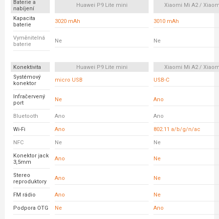
Baterie a
Huawei P9 Lite mini
Xiaomi Mi A2 / Xiaom
nabíjení
Kapacita
3020 mAh
3010 mAh
baterie
Vyměnitelná
Ne
Ne
baterie
Konektivita
Huawei P9 Lite mini
Xiaomi Mi A2 / Xiaom
Systémový
micro USB
USB-C
konektor
Infračervený
Ne
Ano
port
Bluetooth
Ano
Ano
Wi-Fi
Ano
802.11 a/b/g/n/ac
NFC
Ne
Ne
Konektor jack
Ano
Ne
3,5mm
Stereo
Ano
Ne
reproduktory
FM rádio
Ano
Ne
Podpora OTG
Ne
Ano