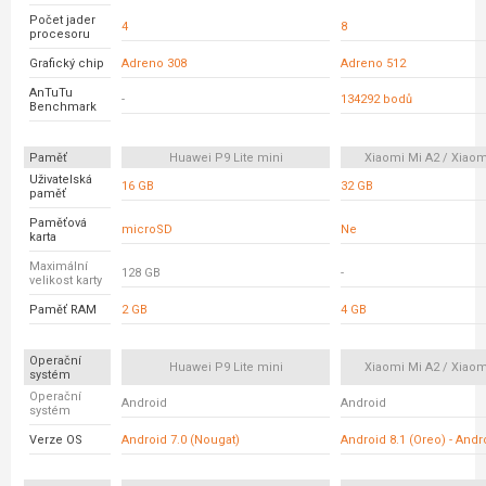
Počet jader
4
8
procesoru
Grafický chip
Adreno 308
Adreno 512
AnTuTu
-
134292 bodů
Benchmark
Paměť
Huawei P9 Lite mini
Xiaomi Mi A2 / Xiaom
Uživatelská
16 GB
32 GB
paměť
Paměťová
microSD
Ne
karta
Maximální
128 GB
-
velikost karty
Paměť RAM
2 GB
4 GB
Operační
Huawei P9 Lite mini
Xiaomi Mi A2 / Xiaom
systém
Operační
Android
Android
systém
Verze OS
Android 7.0 (Nougat)
Android 8.1 (Oreo) - And