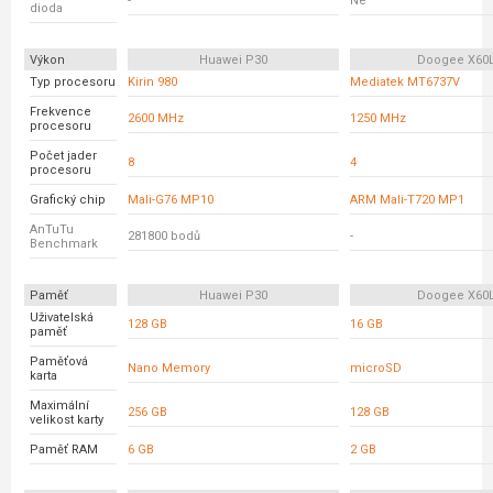
-
Ne
dioda
Výkon
Huawei P30
Doogee X60
Typ procesoru
Kirin 980
Mediatek MT6737V
Frekvence
2600 MHz
1250 MHz
procesoru
Počet jader
8
4
procesoru
Grafický chip
Mali-G76 MP10
ARM Mali-T720 MP1
AnTuTu
281800 bodů
-
Benchmark
Paměť
Huawei P30
Doogee X60
Uživatelská
128 GB
16 GB
paměť
Paměťová
Nano Memory
microSD
karta
Maximální
256 GB
128 GB
velikost karty
Paměť RAM
6 GB
2 GB