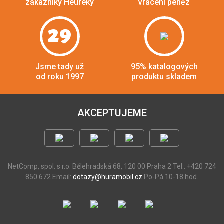
zákazníky Heuréky
vrácení peněz
29
Jsme tady už
95% katalogových
od roku 1997
produktu skladem
AKCEPTUJEME
NetComp, spol. s r.o.
Bělehradská 68, 120 00 Praha 2
Tel.: +420 724
850 672
Email:
dotazy@huramobil.cz
Po-Pá 10-18 hod.