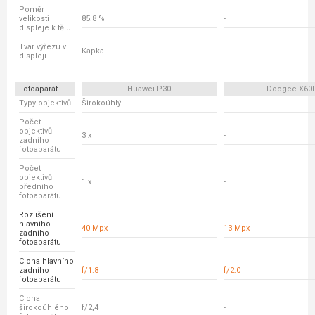
Poměr
velikosti
85.8 %
-
displeje k tělu
Tvar výřezu v
Kapka
-
displeji
Fotoaparát
Huawei P30
Doogee X60
Typy objektivů
Širokoúhlý
-
Počet
objektivů
3 x
-
zadního
fotoaparátu
Počet
objektivů
1 x
-
předního
fotoaparátu
Rozlišení
hlavního
40 Mpx
13 Mpx
zadního
fotoaparátu
Clona hlavního
zadního
f/1.8
f/2.0
fotoaparátu
Clona
širokoúhlého
f/2,4
-