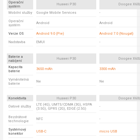
Operační
Huawei P30
Doogee X60
systém
Mobilní služby
Google Mobile Services
-
Operační
Android
Android
systém
Verze OS
Android 9.0 (Pie)
Android 7.0 (Nougat)
Nadstavba
EMUI
-
Baterie a
Huawei P30
Doogee X60
nabíjení
Kapacita
3650 mAh
3300 mAh
baterie
Vyměnitelná
Ne
Ne
baterie
Konektivita
Huawei P30
Doogee X60
LTE (4G), UMTS/CDMA (3G), HSPA
Datové služby
-
(3.5G), GPRS (2G), EDGE (2.5G)
Bezdrátové
NFC
-
technologie
Systémový
USB-C
micro USB
konektor