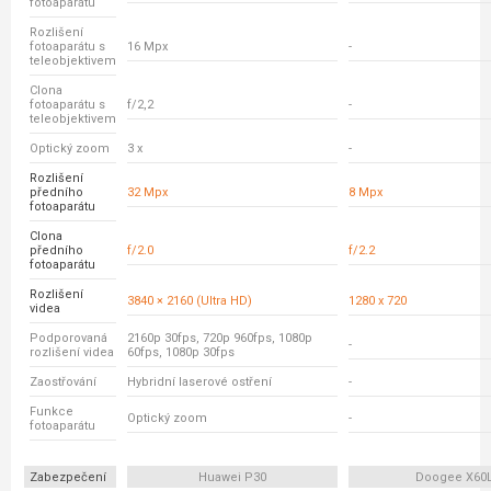
fotoaparátu
Rozlišení
fotoaparátu s
16 Mpx
-
teleobjektivem
Clona
fotoaparátu s
f/2,2
-
teleobjektivem
Optický zoom
3 x
-
Rozlišení
předního
32 Mpx
8 Mpx
fotoaparátu
Clona
předního
f/2.0
f/2.2
fotoaparátu
Rozlišení
3840 × 2160 (Ultra HD)
1280 x 720
videa
Podporovaná
2160p 30fps, 720p 960fps, 1080p
-
rozlišení videa
60fps, 1080p 30fps
Zaostřování
Hybridní laserové ostření
-
Funkce
Optický zoom
-
fotoaparátu
Zabezpečení
Huawei P30
Doogee X60