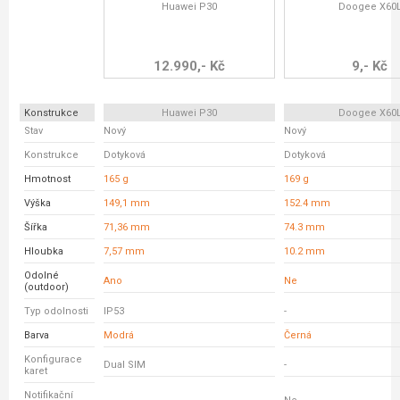
Huawei P30
Doogee X60
12.990,- Kč
9,- Kč
Konstrukce
Huawei P30
Doogee X60
Stav
Nový
Nový
Konstrukce
Dotyková
Dotyková
Hmotnost
165 g
169 g
Výška
149,1 mm
152.4 mm
Šířka
71,36 mm
74.3 mm
Hloubka
7,57 mm
10.2 mm
Odolné
Ano
Ne
(outdoor)
Typ odolnosti
IP53
-
Barva
Modrá
Černá
Konfigurace
Dual SIM
-
karet
Notifikační