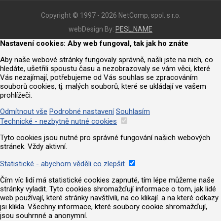
Copyright © 1997 - 2026 NetComp, spol. s r.o.
webDesign By:
PESL.NAME
Nastavení cookies: Aby web fungoval, tak jak ho znáte
Aby naše webové stránky fungovaly správně, našli jste na nich, co
hledáte, ušetřili spoustu času a nezobrazovaly se vám věci, které
Vás nezajímají, potřebujeme od Vás souhlas se zpracováním
souborů cookies, tj. malých souborů, které se ukládají ve vašem
prohlížeči.
Odmítnout vše
Podrobné nastavení
Souhlasím
Technické - nezbytně nutné cookies
Tyto cookies jsou nutné pro správné fungování našich webových
stránek. Vždy aktivní.
Statistické - abychom věděli co zlepšit
Čím víc lidí má statistické cookies zapnuté, tím lépe můžeme naše
stránky vyladit. Tyto cookies shromažďují informace o tom, jak lidé
web používají, které stránky navštívili, na co klikají. a na které odkazy
jsi klikla. Všechny informace, které soubory cookie shromažďují,
jsou souhrnné a anonymní.