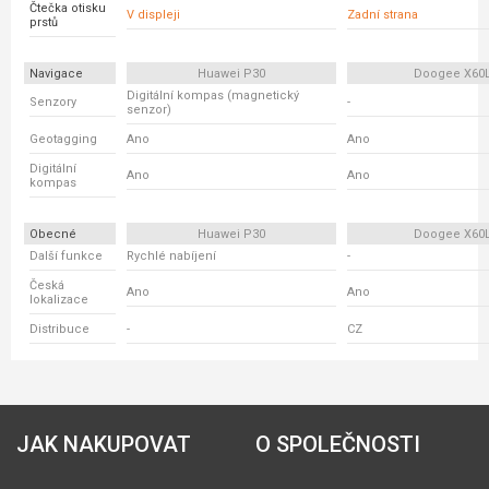
Čtečka otisku
V displeji
Zadní strana
prstů
Navigace
Huawei P30
Doogee X60
Digitální kompas (magnetický
Senzory
-
senzor)
Geotagging
Ano
Ano
Digitální
Ano
Ano
kompas
Obecné
Huawei P30
Doogee X60
Další funkce
Rychlé nabíjení
-
Česká
Ano
Ano
lokalizace
Distribuce
-
CZ
JAK NAKUPOVAT
O SPOLEČNOSTI