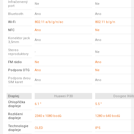
Infračervený
Ne
Ne
port
Bluetooth
Ano
Ano
Wi-Fi
802.11 a/b/g/n/ac
802.11 b/g/n
NFC
Ano
Ne
Konektor jack
Ano
Ano
3,5mm
Stereo
-
Ne
reproduktory
FM rádio
Ne
Ano
Podpora OTG
Ano
Ne
Podpora dvou
Ano
Ano
SIM karet
Displej
Huawei P30
Doogee X60
Úhlopříčka
6.1 "
5.5 "
displeje
Rozlišení
2340 x 1080 bodů
1280 x 640 bodů
displeje
Technologie
OLED
IPS
displeje