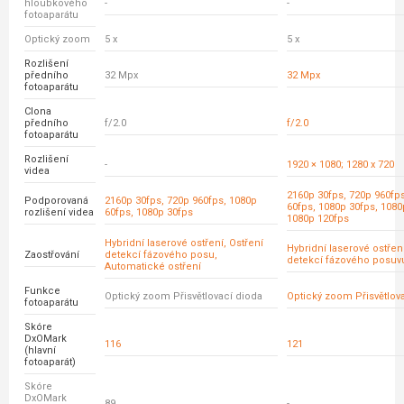
hloubkového
-
-
fotoaparátu
Optický zoom
5 x
5 x
Rozlišení
předního
32 Mpx
32 Mpx
fotoaparátu
Clona
předního
f/2.0
f/2.0
fotoaparátu
Rozlišení
-
1920 × 1080; 1280 x 720
videa
2160p 30fps, 720p 960fp
Podporovaná
2160p 30fps, 720p 960fps, 1080p
60fps, 1080p 30fps, 1080
rozlišení videa
60fps, 1080p 30fps
1080p 120fps
Hybridní laserové ostření, Ostření
Hybridní laserové ostřen
Zaostřování
detekcí fázového posu,
detekcí fázového posuv
Automatické ostření
Funkce
Optický zoom Přisvětlovací dioda
Optický zoom Přisvětlov
fotoaparátu
Skóre
DxOMark
116
121
(hlavní
fotoaparát)
Skóre
DxOMark
89
-