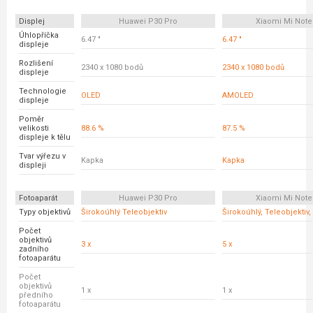
Displej
Huawei P30 Pro
Xiaomi Mi Note
Úhlopříčka
6.47 "
6.47 "
displeje
Rozlišení
2340 x 1080 bodů
2340 x 1080 bodů
displeje
Technologie
OLED
AMOLED
displeje
Poměr
velikosti
88.6 %
87.5 %
displeje k tělu
Tvar výřezu v
Kapka
Kapka
displeji
Fotoaparát
Huawei P30 Pro
Xiaomi Mi Note
Typy objektivů
Širokoúhlý Teleobjektiv
Širokoúhlý, Teleobjektiv
Počet
objektivů
3 x
5 x
zadního
fotoaparátu
Počet
objektivů
1 x
1 x
předního
fotoaparátu