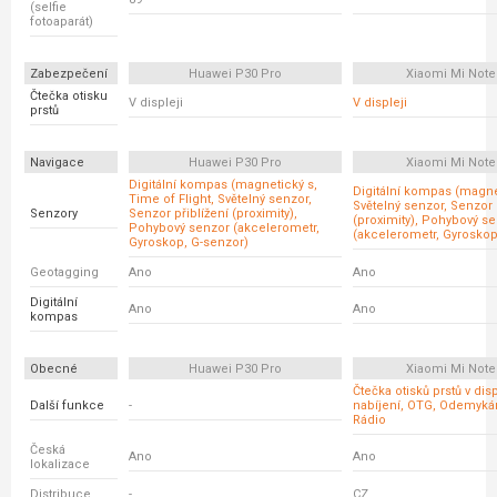
(selfie
fotoaparát)
Zabezpečení
Huawei P30 Pro
Xiaomi Mi Note
Čtečka otisku
V displeji
V displeji
prstů
Navigace
Huawei P30 Pro
Xiaomi Mi Note
Digitální kompas (magnetický s,
Digitální kompas (magne
Time of Flight, Světelný senzor,
Světelný senzor, Senzor 
Senzory
Senzor přiblížení (proximity),
(proximity), Pohybový s
Pohybový senzor (akcelerometr,
(akcelerometr, Gyroskop
Gyroskop, G-senzor)
Geotagging
Ano
Ano
Digitální
Ano
Ano
kompas
Obecné
Huawei P30 Pro
Xiaomi Mi Note
Čtečka otisků prstů v disp
Další funkce
-
nabíjení, OTG, Odemykání
Rádio
Česká
Ano
Ano
lokalizace
Distribuce
-
CZ