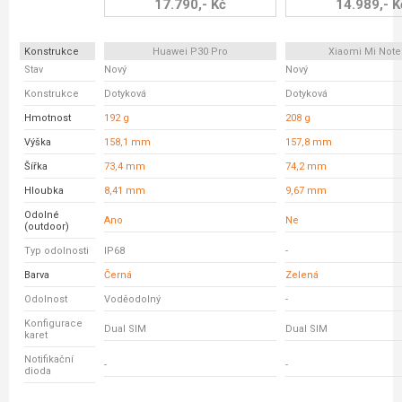
17.790,- Kč
14.989,- K
Konstrukce
Huawei P30 Pro
Xiaomi Mi Note
Stav
Nový
Nový
Konstrukce
Dotyková
Dotyková
Hmotnost
192 g
208 g
Výška
158,1 mm
157,8 mm
Šířka
73,4 mm
74,2 mm
Hloubka
8,41 mm
9,67 mm
Odolné
Ano
Ne
(outdoor)
Typ odolnosti
IP68
-
Barva
Černá
Zelená
Odolnost
Voděodolný
-
Konfigurace
Dual SIM
Dual SIM
karet
Notifikační
-
-
dioda