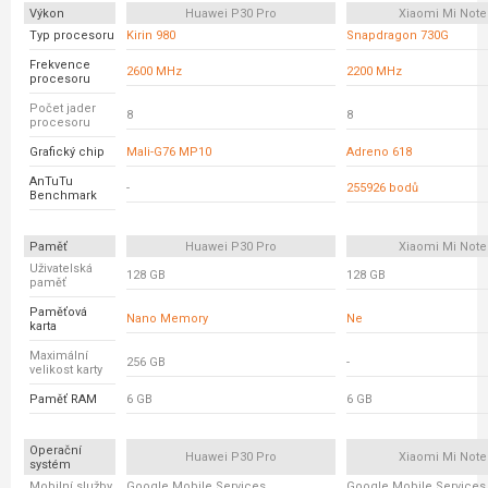
Výkon
Huawei P30 Pro
Xiaomi Mi Note
Typ procesoru
Kirin 980
Snapdragon 730G
Frekvence
2600 MHz
2200 MHz
procesoru
Počet jader
8
8
procesoru
Grafický chip
Mali-G76 MP10
Adreno 618
AnTuTu
-
255926 bodů
Benchmark
Paměť
Huawei P30 Pro
Xiaomi Mi Note
Uživatelská
128 GB
128 GB
paměť
Paměťová
Nano Memory
Ne
karta
Maximální
256 GB
-
velikost karty
Paměť RAM
6 GB
6 GB
Operační
Huawei P30 Pro
Xiaomi Mi Note
systém
Mobilní služby
Google Mobile Services
Google Mobile Services