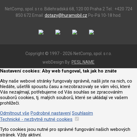
NetComp, spol. s r.o.
Bělehradská 68, 120 00 Praha 2
Tel.: +420 724
850 672
Email:
dotazy@huramobil.cz
Po-Pá 10-18 hod.
Copyright © 1997 - 2026 NetComp, spol. s r.o.
webDesign By:
PESL.NAME
Nastavení cookies: Aby web fungoval, tak jak ho znáte
Aby naše webové stránky fungovaly správně, našli jste na nich, co
hledáte, ušetřili spoustu času a nezobrazovaly se vám věci, které
Vás nezajímají, potřebujeme od Vás souhlas se zpracováním
souborů cookies, tj. malých souborů, které se ukládají ve vašem
prohlížeči.
Odmítnout vše
Podrobné nastavení
Souhlasím
Technické - nezbytně nutné cookies
Tyto cookies jsou nutné pro správné fungování našich webových
stránek. Vždy aktivní.