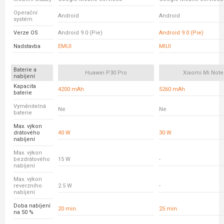
Operační
Android
Android
systém
Verze OS
Android 9.0 (Pie)
Android 9.0 (Pie)
Nadstavba
EMUI
MIUI
Baterie a
Huawei P30 Pro
Xiaomi Mi Note
nabíjení
Kapacita
4200 mAh
5260 mAh
baterie
Vyměnitelná
Ne
Ne
baterie
Max. výkon
drátového
40 W
30 W
nabíjení
Max. výkon
bezdrátového
15 W
-
nabíjení
Max. výkon
reverzního
2.5 W
-
nabíjení
Doba nabíjení
20 min.
25 min.
na 50 %