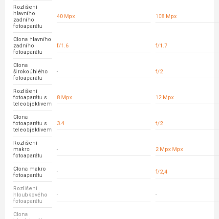
Rozlišení
hlavního
40 Mpx
108 Mpx
zadního
fotoaparátu
Clona hlavního
zadního
f/1.6
f/1.7
fotoaparátu
Clona
širokoúhlého
-
f/2
fotoaparátu
Rozlišení
fotoaparátu s
8 Mpx
12 Mpx
teleobjektivem
Clona
fotoaparátu s
3.4
f/2
teleobjektivem
Rozlišení
makro
-
2 Mpx Mpx
fotoaparátu
Clona makro
-
f/2,4
fotoaparátu
Rozlišení
hloubkového
-
-
fotoaparátu
Clona