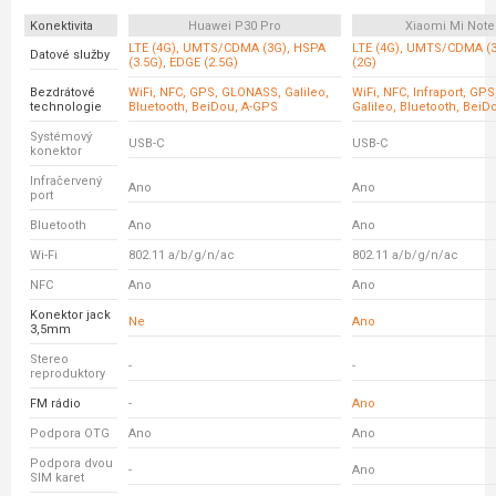
Konektivita
Huawei P30 Pro
Xiaomi Mi Note
LTE (4G), UMTS/CDMA (3G), HSPA
LTE (4G), UMTS/CDMA (
Datové služby
(3.5G), EDGE (2.5G)
(2G)
Bezdrátové
WiFi, NFC, GPS, GLONASS, Galileo,
WiFi, NFC, Infraport, GP
technologie
Bluetooth, BeiDou, A-GPS
Galileo, Bluetooth, BeiD
Systémový
USB-C
USB-C
konektor
Infračervený
Ano
Ano
port
Bluetooth
Ano
Ano
Wi-Fi
802.11 a/b/g/n/ac
802.11 a/b/g/n/ac
NFC
Ano
Ano
Konektor jack
Ne
Ano
3,5mm
Stereo
-
-
reproduktory
FM rádio
-
Ano
Podpora OTG
Ano
Ano
Podpora dvou
-
Ano
SIM karet