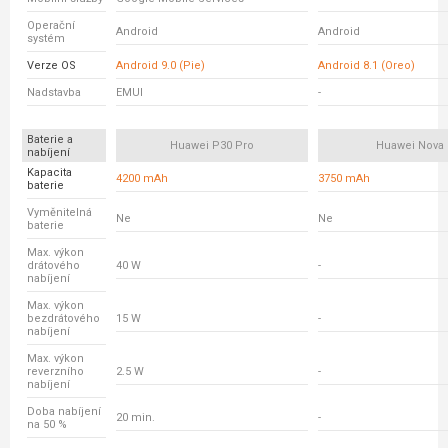
Operační
Android
Android
systém
Verze OS
Android 9.0 (Pie)
Android 8.1 (Oreo)
Nadstavba
EMUI
-
Baterie a
Huawei P30 Pro
Huawei Nova 
nabíjení
Kapacita
4200 mAh
3750 mAh
baterie
Vyměnitelná
Ne
Ne
baterie
Max. výkon
drátového
40 W
-
nabíjení
Max. výkon
bezdrátového
15 W
-
nabíjení
Max. výkon
reverzního
2.5 W
-
nabíjení
Doba nabíjení
20 min.
-
na 50 %