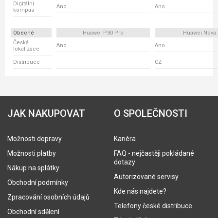
Digitální
Ano
Ano
kompas
Obecné
Huawei P30 Pro
Huawei Nova 
Česká
Ano
Ano
lokalizace
Distribuce
-
CZ
JAK NAKUPOVAT
O SPOLEČNOSTI
Možnosti dopravy
Kariéra
Možnosti platby
FAQ - nejčastěji pokládané
dotazy
Nákup na splátky
Autorizované servisy
Obchodní podmínky
Kde nás najdete?
Zpracování osobních údajů
Telefony české distribuce
Obchodní sdělení