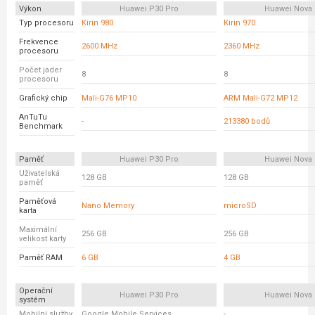
Výkon
Huawei P30 Pro
Huawei Nova 
Typ procesoru
Kirin 980
Kirin 970
Frekvence
2600 MHz
2360 MHz
procesoru
Počet jader
8
8
procesoru
Grafický chip
Mali-G76 MP10
ARM Mali-G72 MP12
AnTuTu
-
213380 bodů
Benchmark
Paměť
Huawei P30 Pro
Huawei Nova 
Uživatelská
128 GB
128 GB
paměť
Paměťová
Nano Memory
microSD
karta
Maximální
256 GB
256 GB
velikost karty
Paměť RAM
6 GB
4 GB
Operační
Huawei P30 Pro
Huawei Nova 
systém
Mobilní služby
Google Mobile Services
-