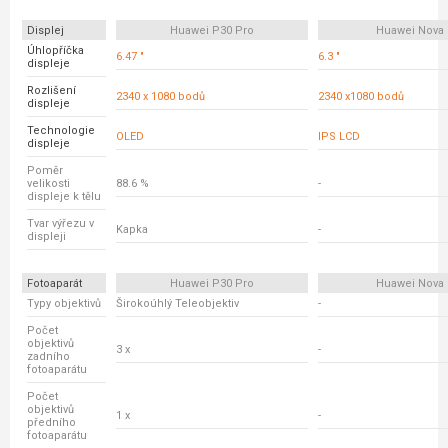
Displej
Huawei P30 Pro
Huawei Nova 
Úhlopříčka
6.47 "
6.3 "
displeje
Rozlišení
2340 x 1080 bodů
2340 x1080 bodů
displeje
Technologie
OLED
IPS LCD
displeje
Poměr
velikosti
88.6 %
-
displeje k tělu
Tvar výřezu v
Kapka
-
displeji
Fotoaparát
Huawei P30 Pro
Huawei Nova 
Typy objektivů
Širokoúhlý Teleobjektiv
-
Počet
objektivů
3 x
-
zadního
fotoaparátu
Počet
objektivů
1 x
-
předního
fotoaparátu