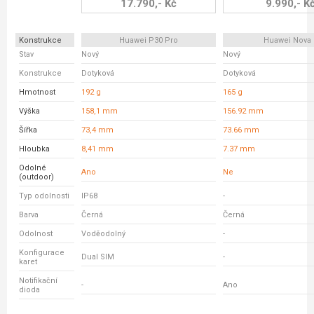
17.790,- Kč
9.990,- K
Konstrukce
Huawei P30 Pro
Huawei Nova 
Stav
Nový
Nový
Konstrukce
Dotyková
Dotyková
Hmotnost
192 g
165 g
Výška
158,1 mm
156.92 mm
Šířka
73,4 mm
73.66 mm
Hloubka
8,41 mm
7.37 mm
Odolné
Ano
Ne
(outdoor)
Typ odolnosti
IP68
-
Barva
Černá
Černá
Odolnost
Voděodolný
-
Konfigurace
Dual SIM
-
karet
Notifikační
-
Ano
dioda