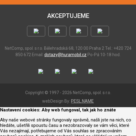
AKCEPTUJEME
NetComp, spol. s r.o.
Bělehradská 68, 120 00 Praha 2
Tel.: +420 724
850 672
Email:
dotazy@huramobil.cz
Po-Pá 10-18 hod.
Copyright © 1997 - 2026 NetComp, spol. s r.o.
webDesign By:
PESL.NAME
Nastavení cookies: Aby web fungoval, tak jak ho znáte
Aby naše webové stránky fungovaly správně, našli jste na nich, co
hledáte, ušetřili spoustu času a nezobrazovaly se vám věci, které
Vás nezajímají, potřebujeme od Vás souhlas se zpracováním