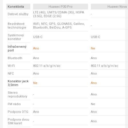
Konektivita
Huawei P30 Pro
Huawei Nova 
LTE (4G), UMTS/CDMA (3G), HSPA
Datové služby
-
(3.5G), EDGE (2.5G)
Bezdrátové
WiFi, NFC, GPS, GLONASS, Galileo,
-
technologie
Bluetooth, BeiDou, A-GPS
Systémový
USB-C
USB-C
konektor
Infračervený
Ano
Ne
port
Bluetooth
Ano
Ano
Wi-Fi
802.11 a/b/g/n/ac
802.11 a/b/g/n/ac
NFC
Ano
Ano
Konektor jack
Ne
Ano
3,5mm
Stereo
-
Ano
reproduktory
FM rádio
-
Ne
Podpora OTG
Ano
Ano
Podpora dvou
-
Ano
SIM karet