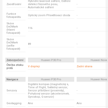
Hybridní laserové ostření, Ostření
Zaostřování
detekcí fázového posu,
-
Automatické ostření
Funkce
Optický zoom Přisvětlovací dioda
-
fotoaparátu
Skóre
DxOMark
116
-
(hlavní
fotoaparát)
Skóre
DxOMark
89
-
(selfie
fotoaparát)
Zabezpečení
Huawei P30 Pro
Huawei Nova 
Čtečka otisku
V displeji
Zadní strana
prstů
Navigace
Huawei P30 Pro
Huawei Nova 
Digitální kompas (magnetický s,
Time of Flight, Světelný senzor,
Senzory
Senzor přiblížení (proximity),
-
Pohybový senzor (akcelerometr,
Gyroskop, G-senzor)
Geotagging
Ano
Ano