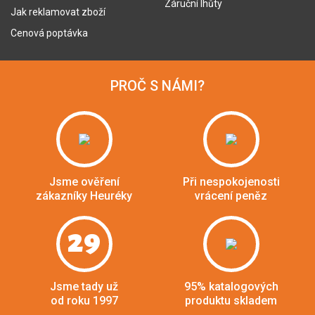
Záruční lhůty
Jak reklamovat zboží
Cenová poptávka
PROČ S NÁMI?
Jsme ověření
Při nespokojenosti
zákazníky Heuréky
vrácení peněz
29
Jsme tady už
95% katalogových
od roku 1997
produktu skladem