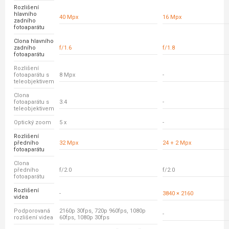
Rozlišení
hlavního
40 Mpx
16 Mpx
zadního
fotoaparátu
Clona hlavního
zadního
f/1.6
f/1.8
fotoaparátu
Rozlišení
fotoaparátu s
8 Mpx
-
teleobjektivem
Clona
fotoaparátu s
3.4
-
teleobjektivem
Optický zoom
5 x
-
Rozlišení
předního
32 Mpx
24 + 2 Mpx
fotoaparátu
Clona
předního
f/2.0
f/2.0
fotoaparátu
Rozlišení
-
3840 × 2160
videa
Podporovaná
2160p 30fps, 720p 960fps, 1080p
-
rozlišení videa
60fps, 1080p 30fps