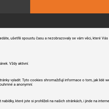
hledáte, ušetřili spoustu času a nezobrazovaly se vám věci, které V
nek. Vždy aktivní.
nky vyladit. Tyto cookies shromažďují informace o tom, jak lidé web po
souhrnné a anonymní.
ídky, které jste si prohlíželi na našich stránkách, i jinde na inter