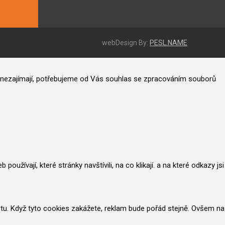
webDesign By:
PESL.NAME
ás nezajímají, potřebujeme od Vás souhlas se zpracováním souborů
užívají, které stránky navštívili, na co klikají. a na které odkazy jsi
netu. Když tyto cookies zakážete, reklam bude pořád stejně. Ovšem na