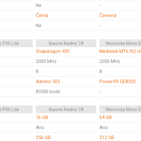
Ne
-
Černá
Červená
Ne
-
 P30 Lite
Xiaomi Redmi 7A
Motorola Moto E
Snapdragon 439
Mediatek MT6762 He
2000 MHz
2000 MHz
8
8
Adreno 505
PowerVR GE8320
83500 bodů
-
 P30 Lite
Xiaomi Redmi 7A
Motorola Moto E
16 GB
64 GB
Ano
Ano
256 GB
512 GB