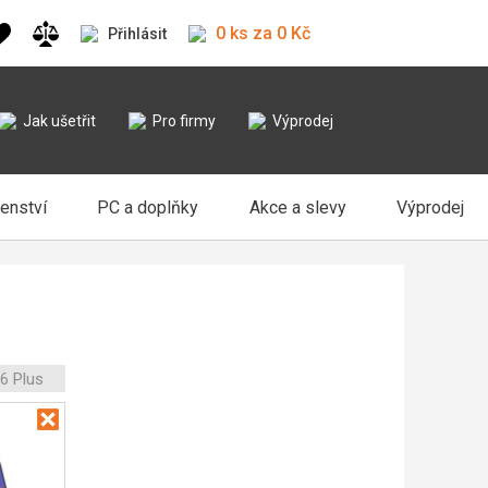
0 ks za 0 Kč
Přihlásit
Jak ušetřit
Pro firmy
Výprodej
šenství
PC a doplňky
Akce a slevy
Výprodej
6 Plus