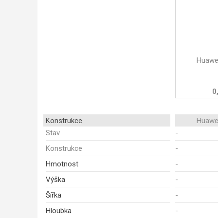
Huawei
0
Konstrukce
Huawei
Stav
-
Konstrukce
-
Hmotnost
-
Výška
-
Šířka
-
Hloubka
-