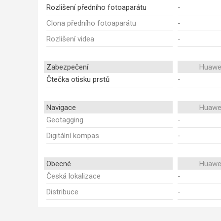
Rozlišení předního fotoaparátu
-
Clona předního fotoaparátu
-
Rozlišení videa
-
Zabezpečení
Huawei
Čtečka otisku prstů
-
Navigace
Huawei
Geotagging
-
Digitální kompas
-
Obecné
Huawei
Česká lokalizace
-
Distribuce
-