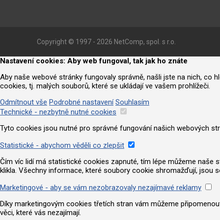
Copyright © 1997 - 2026 NetComp, spol. s r.o.
Nastavení cookies: Aby web fungoval, tak jak ho znáte
Aby naše webové stránky fungovaly správně, našli jste na nich, co 
cookies, tj. malých souborů, které se ukládají ve vašem prohlížeči.
Odmítnout vše
Podrobné nastavení
Souhlasím
Technické - nezbytně nutné cookies
Tyto cookies jsou nutné pro správné fungování našich webových strá
Statistické - abychom věděli co zlepšit
Čím víc lidí má statistické cookies zapnuté, tím lépe můžeme naše strá
klikla. Všechny informace, které soubory cookie shromažďují, jsou 
Marketingové - aby se vám nezobrazovaly nezajímavé reklamy
Díky marketingovým cookies třetích stran vám můžeme připomenout nab
věci, které vás nezajímají.