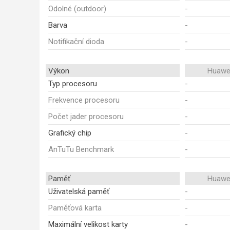
Odolné (outdoor)
-
Barva
-
Notifikační dioda
-
Výkon
Huawei
Typ procesoru
-
Frekvence procesoru
-
Počet jader procesoru
-
Grafický chip
-
AnTuTu Benchmark
-
Paměť
Huawei
Uživatelská paměť
-
Paměťová karta
-
Maximální velikost karty
-