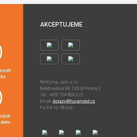
AKCEPTUJEME
nosti
něz
NetComp, spol. s r.o.
Bělehradská 68, 120 00 Praha 2
Tel.: +420 724 850 672
Email:
dotazy@huramobil.cz
Po-Pá 10-18 hod.
ových
adem