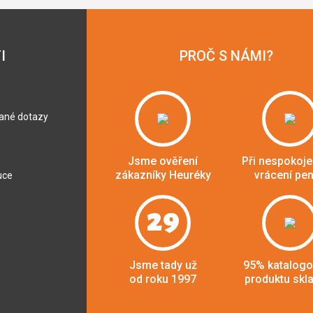
I
PROČ S NÁMI?
dané dotazy
Jsme ověření
Při nespokoje
zákazníky Heuréky
vrácení pe
uce
29
Jsme tady už
95% katalog
od roku 1997
produktu skl