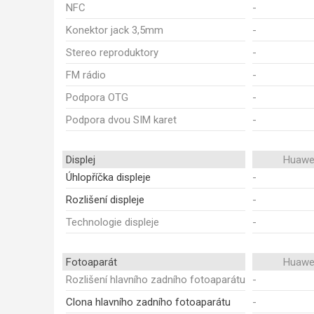
NFC
-
Konektor jack 3,5mm
-
Stereo reproduktory
-
FM rádio
-
Podpora OTG
-
Podpora dvou SIM karet
-
Displej
Huawei
Úhlopříčka displeje
-
Rozlišení displeje
-
Technologie displeje
-
Fotoaparát
Huawei
Rozlišení hlavního zadního fotoaparátu
-
Clona hlavního zadního fotoaparátu
-