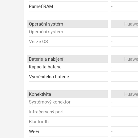
Paměť RAM
-
Operační systém
Huawei
Operační systém
-
Verze OS
-
Baterie a nabíjení
Huawei
Kapacita baterie
-
Vyměnitelná baterie
-
Konektivita
Huawei
Systémový konektor
-
Infračervený port
-
Bluetooth
-
Wi-Fi
-