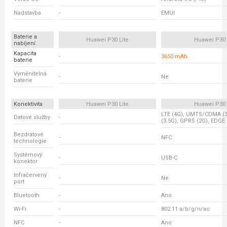
Nadstavba
-
EMUI
Baterie a
Huawei P30 Lite
Huawei P30
nabíjení
Kapacita
-
3650 mAh
baterie
Vyměnitelná
-
Ne
baterie
Konektivita
Huawei P30 Lite
Huawei P30
LTE (4G), UMTS/CDMA (
Datové služby
-
(3.5G), GPRS (2G), EDGE 
Bezdrátové
-
NFC
technologie
Systémový
-
USB-C
konektor
Infračervený
-
Ne
port
Bluetooth
-
Ano
Wi-Fi
-
802.11 a/b/g/n/ac
NFC
-
Ano