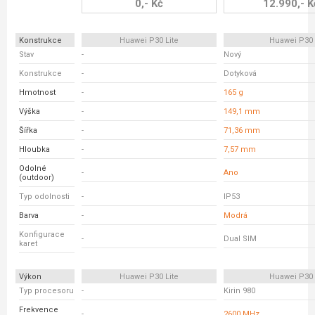
0,- Kč
12.990,- K
Konstrukce
Huawei P30 Lite
Huawei P30
Stav
-
Nový
Konstrukce
-
Dotyková
Hmotnost
-
165 g
Výška
-
149,1 mm
Šířka
-
71,36 mm
Hloubka
-
7,57 mm
Odolné
-
Ano
(outdoor)
Typ odolnosti
-
IP53
Barva
-
Modrá
Konfigurace
-
Dual SIM
karet
Výkon
Huawei P30 Lite
Huawei P30
Typ procesoru
-
Kirin 980
Frekvence
-
2600 MHz