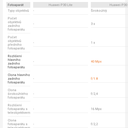
Fotoaparát
Huawei P30 Lite
Huawei P30
Typy objektivů
-
Širokoúhlý
Počet
objektivů
-
3 x
zadního
fotoaparátu
Počet
objektivů
-
1 x
předního
fotoaparátu
Rozlišení
hlavního
-
40 Mpx
zadního
fotoaparátu
Clona hlavního
zadního
-
f/1.8
fotoaparátu
Clona
širokoúhlého
-
f/2,4
fotoaparátu
Rozlišení
fotoaparátu s
-
16 Mpx
teleobjektivem
Clona
fotoaparátu s
-
f/2,2
teleobjektivem