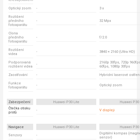
Optický zoom
-
3 x
Rozlišení
předního
-
32 Mpx
fotoaparátu
Clona
předního
-
f/2.0
fotoaparátu
Rozlišení
-
3840 × 2160 (Ultra HD)
videa
Podporovaná
2160p 30fps, 720p 960fp
-
rozlišení videa
60fps, 1080p 30fps
Zaostřování
-
Hybridní laserové ostřen
Funkce
-
Optický zoom
fotoaparátu
Zabezpečení
Huawei P30 Lite
Huawei P30
Čtečka otisku
-
V displeji
prstů
Navigace
Huawei P30 Lite
Huawei P30
Digitální kompas (magne
Senzory
-
senzor)