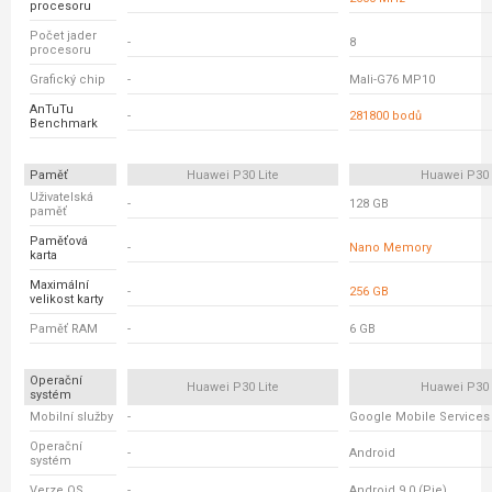
procesoru
Počet jader
-
8
procesoru
Grafický chip
-
Mali-G76 MP10
AnTuTu
-
281800 bodů
Benchmark
Paměť
Huawei P30 Lite
Huawei P30
Uživatelská
-
128 GB
paměť
Paměťová
-
Nano Memory
karta
Maximální
-
256 GB
velikost karty
Paměť RAM
-
6 GB
Operační
Huawei P30 Lite
Huawei P30
systém
Mobilní služby
-
Google Mobile Services
Operační
-
Android
systém
Verze OS
-
Android 9.0 (Pie)