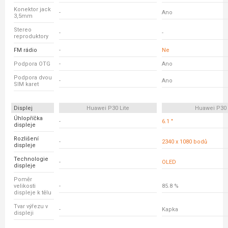
Konektor jack
-
Ano
3,5mm
Stereo
-
-
reproduktory
FM rádio
-
Ne
Podpora OTG
-
Ano
Podpora dvou
-
Ano
SIM karet
Displej
Huawei P30 Lite
Huawei P30
Úhlopříčka
-
6.1 "
displeje
Rozlišení
-
2340 x 1080 bodů
displeje
Technologie
-
OLED
displeje
Poměr
velikosti
-
85.8 %
displeje k tělu
Tvar výřezu v
-
Kapka
displeji