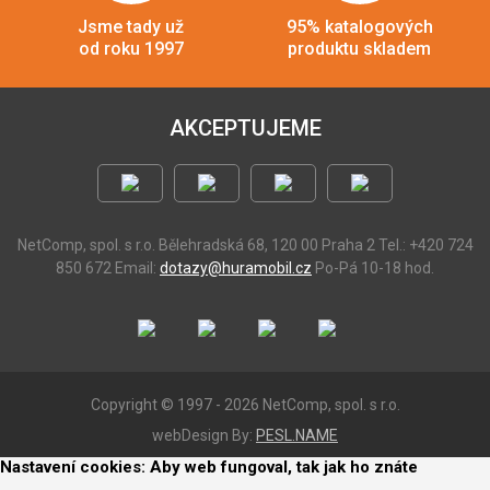
Jsme tady už
95% katalogových
od roku 1997
produktu skladem
AKCEPTUJEME
NetComp, spol. s r.o.
Bělehradská 68, 120 00 Praha 2
Tel.: +420 724
850 672
Email:
dotazy@huramobil.cz
Po-Pá 10-18 hod.
Copyright © 1997 - 2026 NetComp, spol. s r.o.
webDesign By:
PESL.NAME
Nastavení cookies: Aby web fungoval, tak jak ho znáte