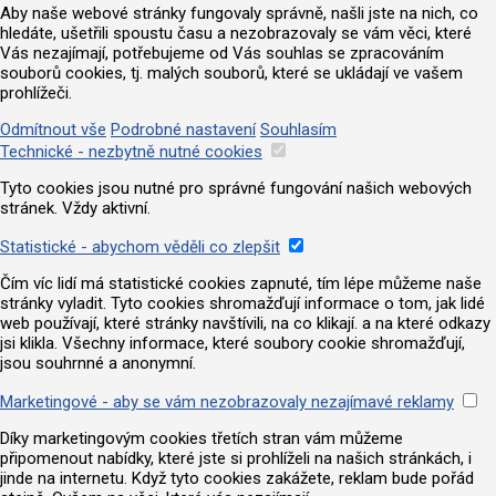
Aby naše webové stránky fungovaly správně, našli jste na nich, co
hledáte, ušetřili spoustu času a nezobrazovaly se vám věci, které
Vás nezajímají, potřebujeme od Vás souhlas se zpracováním
souborů cookies, tj. malých souborů, které se ukládají ve vašem
prohlížeči.
Odmítnout vše
Podrobné nastavení
Souhlasím
Technické - nezbytně nutné cookies
Tyto cookies jsou nutné pro správné fungování našich webových
stránek. Vždy aktivní.
Statistické - abychom věděli co zlepšit
Čím víc lidí má statistické cookies zapnuté, tím lépe můžeme naše
stránky vyladit. Tyto cookies shromažďují informace o tom, jak lidé
web používají, které stránky navštívili, na co klikají. a na které odkazy
jsi klikla. Všechny informace, které soubory cookie shromažďují,
jsou souhrnné a anonymní.
Marketingové - aby se vám nezobrazovaly nezajímavé reklamy
Díky marketingovým cookies třetích stran vám můžeme
připomenout nabídky, které jste si prohlíželi na našich stránkách, i
jinde na internetu. Když tyto cookies zakážete, reklam bude pořád