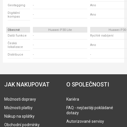
Geotagging
-
Ano
Digitální
-
Ano
kompas
Obecné
Huawei P30 Lite
Huawei P30
Další funkce
-
Rychlé nabíjení
Česká
-
Ano
lokalizace
Distribuce
-
-
JAK NAKUPOVAT
O SPOLEČNOSTI
Možnosti dopravy
Kariéra
Možnosti platby
FAQ - nejčastěji pokládané
dotazy
Nákup na splátky
Autorizované servisy
Obchodní podmínky