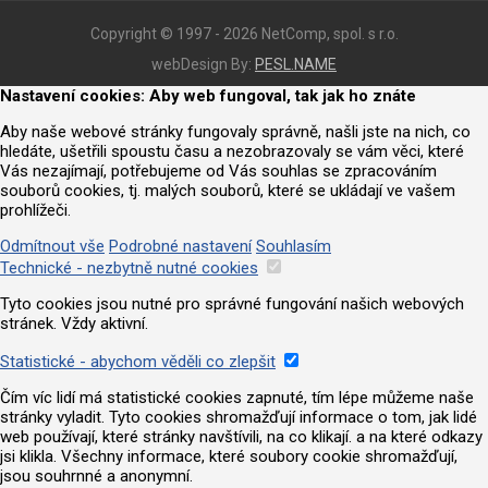
Copyright © 1997 - 2026 NetComp, spol. s r.o.
webDesign By:
PESL.NAME
Nastavení cookies: Aby web fungoval, tak jak ho znáte
Aby naše webové stránky fungovaly správně, našli jste na nich, co
hledáte, ušetřili spoustu času a nezobrazovaly se vám věci, které
Vás nezajímají, potřebujeme od Vás souhlas se zpracováním
souborů cookies, tj. malých souborů, které se ukládají ve vašem
prohlížeči.
Odmítnout vše
Podrobné nastavení
Souhlasím
Technické - nezbytně nutné cookies
Tyto cookies jsou nutné pro správné fungování našich webových
stránek. Vždy aktivní.
Statistické - abychom věděli co zlepšit
Čím víc lidí má statistické cookies zapnuté, tím lépe můžeme naše
stránky vyladit. Tyto cookies shromažďují informace o tom, jak lidé
web používají, které stránky navštívili, na co klikají. a na které odkazy
jsi klikla. Všechny informace, které soubory cookie shromažďují,
jsou souhrnné a anonymní.