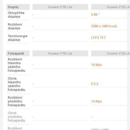
Displej
Huawei P30 Lite
Huawei P20 Lit
Úhlopříčka
-
5.84 "
displeje
Rozlišení
-
2280 x 1080 bodů
displeje
Technologie
-
LTPS TFT
displeje
Fotoaparát
Huawei P30 Lite
Huawei P20 Lit
Rozlišení
hlavního
-
16 Mpx
zadního
fotoaparátu
Clona
hlavního
-
f/2.2
zadního
fotoaparátu
Rozlišení
předního
-
16 Mpx
fotoaparátu
Clona
předního
-
-
fotoaparátu
Rozlišení