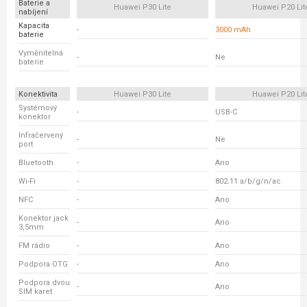
Baterie a
Huawei P30 Lite
Huawei P20 Lit
nabíjení
Kapacita
-
3000 mAh
baterie
Vyměnitelná
-
Ne
baterie
Konektivita
Huawei P30 Lite
Huawei P20 Lit
Systémový
-
USB-C
konektor
Infračervený
-
Ne
port
Bluetooth
-
Ano
Wi-Fi
-
802.11 a/b/g/n/ac
NFC
-
Ano
Konektor jack
-
Ano
3,5mm
FM rádio
-
Ano
Podpora OTG
-
Ano
Podpora dvou
-
Ano
SIM karet