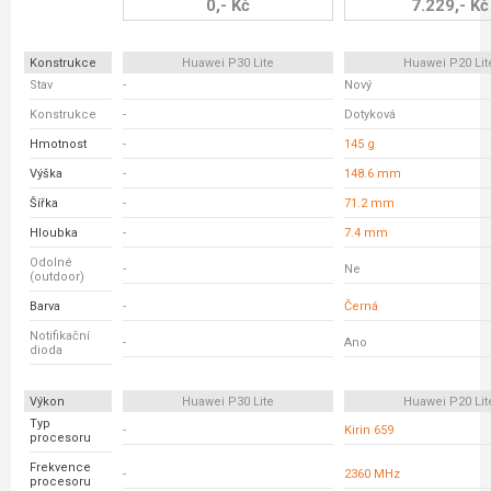
0,- Kč
7.229,- Kč
Konstrukce
Huawei P30 Lite
Huawei P20 Lit
Stav
-
Nový
Konstrukce
-
Dotyková
Hmotnost
-
145 g
Výška
-
148.6 mm
Šířka
-
71.2 mm
Hloubka
-
7.4 mm
Odolné
-
Ne
(outdoor)
Barva
-
Černá
Notifikační
-
Ano
dioda
Výkon
Huawei P30 Lite
Huawei P20 Lit
Typ
-
Kirin 659
procesoru
Frekvence
-
2360 MHz
procesoru