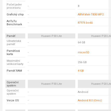
Počet jader
-
8
procesoru
Grafický chip
-
ARM Mali-T830 MP2
AnTuTu
-
87976 bodů
Benchmark
Paměť
Huawei P30 Lite
Huawei P20 Lit
Uživatelská
-
64 GB
paměť
Paměťová
-
microSD
karta
Maximální
-
256 GB
velikost karty
Paměť RAM
-
4 GB
Operační
Huawei P30 Lite
Huawei P20 Lit
systém
Operační
-
Android
systém
Verze OS
-
Android 8.0 (Oreo)