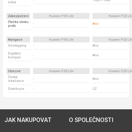
-
1920 × 1080
videa
Zabezpečení
Huawei P30 Lite
Huawei P20 Lit
Čtečka otisku
-
Ano
prstů
Navigace
Huawei P30 Lite
Huawei P20 Lit
Geotagging
-
Ano
Digitální
-
Ano
kompas
Obecné
Huawei P30 Lite
Huawei P20 Lit
Česká
-
Ano
lokalizace
Distribuce
-
CZ
JAK NAKUPOVAT
O SPOLEČNOSTI