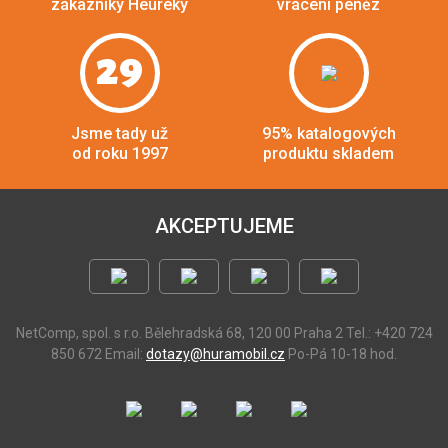
zákazníky Heuréky
vrácení peněz
29
Jsme tady už
95% katalogových
od roku 1997
produktu skladem
AKCEPTUJEME
NetComp, spol. s r.o.
Bělehradská 68, 120 00 Praha 2
Tel.: +420 724
850 672
Email:
dotazy@huramobil.cz
Po-Pá 10-18 hod.