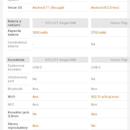
Verze OS
Android 7.1 (Nougat)
Android 8.2 (Oreo)
Baterie a
HTC U11 Single-SIM
Honor Play
nabíjení
Kapacita
3000 mAh
3750 mAh
baterie
Vyměnitelná
-
Ne
baterie
Konektivita
HTC U11 Single-SIM
Honor Play
Systémový
USB-C
USB-C
konektor
Infračervený
Ne
Ne
port
Bluetooth
Ano
Ano
Wi-Fi
Ano
802.11 a/b/g/n/ac
NFC
Ano
Ano
Konektor jack
Ne
Ano
3,5mm
Stereo
Ano
Ne
reproduktory