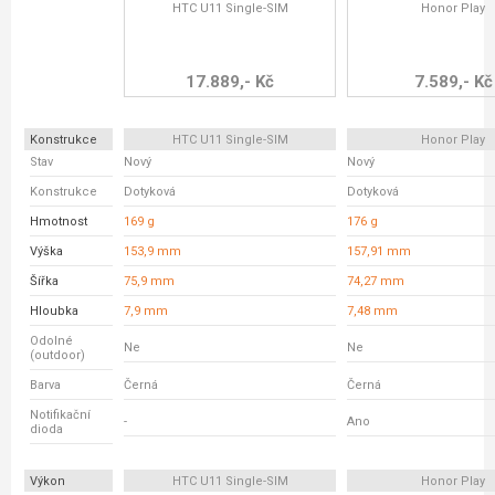
HTC U11 Single-SIM
Honor Play
17.889,- Kč
7.589,- Kč
Konstrukce
HTC U11 Single-SIM
Honor Play
Stav
Nový
Nový
Konstrukce
Dotyková
Dotyková
Hmotnost
169 g
176 g
Výška
153,9 mm
157,91 mm
Šířka
75,9 mm
74,27 mm
Hloubka
7,9 mm
7,48 mm
Odolné
Ne
Ne
(outdoor)
Barva
Černá
Černá
Notifikační
-
Ano
dioda
Výkon
HTC U11 Single-SIM
Honor Play