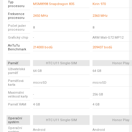
Typ
MSM8998 Snapdragon 835
Kirin 970
procesoru
Frekvence
2450 MHz
2360 MHz
procesoru
Počet jader
8
8
procesoru
Grafický chip
-
ARM Mali-G72 MP12
AnTuTu
214000 bodů
209437 bodů
Benchmark
Paměť
HTC U11 Single-SIM
Honor Play
Uživatelská
64 GB
64 GB
paměť
Paměťová
microSD
microSD
karta
Maximální
-
256 GB
velikost karty
Paměť RAM
4 GB
4 GB
Operační
HTC U11 Single-SIM
Honor Play
systém
Operační
Android
Android
systém