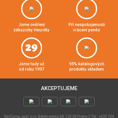
Jsme ověření
Při nespokojenosti
zákazníky Heuréky
vrácení peněz
29
Jsme tady už
95% katalogových
od roku 1997
produktu skladem
AKCEPTUJEME
NetComp, spol. s r.o.
Bělehradská 68, 120 00 Praha 2
Tel.: +420 724