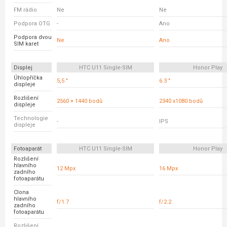
FM rádio
Ne
Ne
Podpora OTG
-
Ano
Podpora dvou
Ne
Ano
SIM karet
Displej
HTC U11 Single-SIM
Honor Play
Úhlopříčka
5,5 "
6.3 "
displeje
Rozlišení
2560 × 1440 bodů
2340 x1080 bodů
displeje
Technologie
-
IPS
displeje
Fotoaparát
HTC U11 Single-SIM
Honor Play
Rozlišení
hlavního
12 Mpx
16 Mpx
zadního
fotoaparátu
Clona
hlavního
f/1.7
f/2.2
zadního
fotoaparátu
Rozlišení