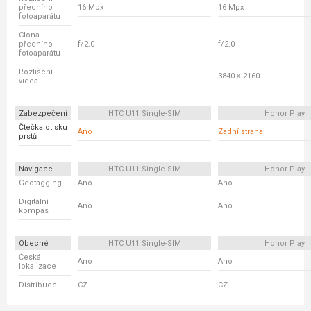
předního
16 Mpx
16 Mpx
fotoaparátu
Clona
předního
f/2.0
f/2.0
fotoaparátu
Rozlišení
-
3840 × 2160
videa
Zabezpečení
HTC U11 Single-SIM
Honor Play
Čtečka otisku
Ano
Zadní strana
prstů
Navigace
HTC U11 Single-SIM
Honor Play
Geotagging
Ano
Ano
Digitální
Ano
Ano
kompas
Obecné
HTC U11 Single-SIM
Honor Play
Česká
Ano
Ano
lokalizace
Distribuce
CZ
CZ