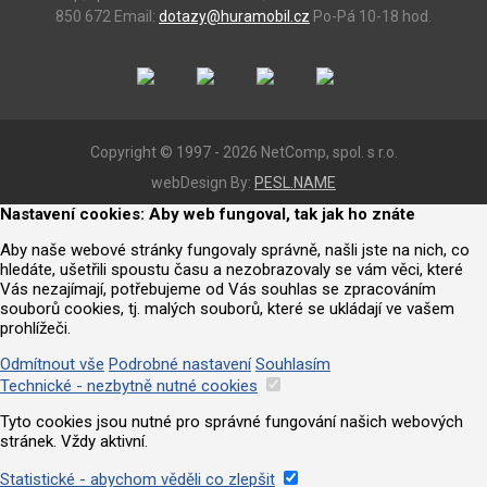
850 672
Email:
dotazy@huramobil.cz
Po-Pá 10-18 hod.
Copyright © 1997 - 2026 NetComp, spol. s r.o.
webDesign By:
PESL.NAME
Nastavení cookies: Aby web fungoval, tak jak ho znáte
Aby naše webové stránky fungovaly správně, našli jste na nich, co
hledáte, ušetřili spoustu času a nezobrazovaly se vám věci, které
Vás nezajímají, potřebujeme od Vás souhlas se zpracováním
souborů cookies, tj. malých souborů, které se ukládají ve vašem
prohlížeči.
Odmítnout vše
Podrobné nastavení
Souhlasím
Technické - nezbytně nutné cookies
Tyto cookies jsou nutné pro správné fungování našich webových
stránek. Vždy aktivní.
Statistické - abychom věděli co zlepšit