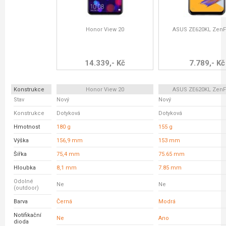
Honor View 20
ASUS ZE620KL ZenF
14.339,- Kč
7.789,- Kč
Konstrukce
Honor View 20
ASUS ZE620KL ZenF
Stav
Nový
Nový
Konstrukce
Dotyková
Dotyková
Hmotnost
180 g
155 g
Výška
156,9 mm
153 mm
Šířka
75,4 mm
75.65 mm
Hloubka
8,1 mm
7.85 mm
Odolné
Ne
Ne
(outdoor)
Barva
Černá
Modrá
Notifikační
Ne
Ano
dioda