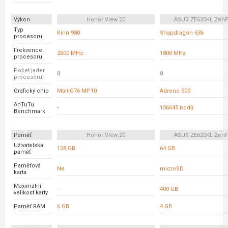
Výkon
Honor View 20
ASUS ZE620KL ZenF
Typ
Kirin 980
Snapdragon 636
procesoru
Frekvence
2600 MHz
1800 MHz
procesoru
Počet jader
8
8
procesoru
Grafický chip
Mali-G76 MP10
Adreno 509
AnTuTu
-
136645 bodů
Benchmark
Paměť
Honor View 20
ASUS ZE620KL ZenF
Uživatelská
128 GB
64 GB
paměť
Paměťová
Ne
microSD
karta
Maximální
-
400 GB
velikost karty
Paměť RAM
6 GB
4 GB