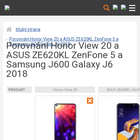
titulní strana
Porovnání Honor View 20 a ASUS ZE620KL ZenFone 5 a
Porovnání Honor View 20 a
Samsung J600 Galaxy J6 2018
ASUS ZE620KL ZenFone 5 a
Samsung J600 Galaxy J6
2018
PRODUKT
Honor View 20
ASUS ZE620KL ZenF