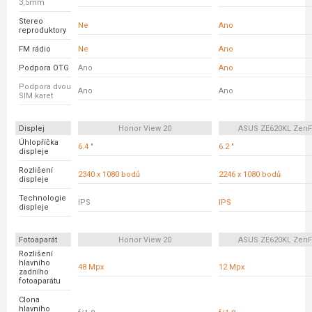
3,5mm
Stereo
Ne
Ano
reproduktory
FM rádio
Ne
Ano
Podpora OTG
Ano
Ano
Podpora dvou
Ano
Ano
SIM karet
Displej
Honor View 20
ASUS ZE620KL ZenF
Úhlopříčka
6.4 "
6.2 "
displeje
Rozlišení
2340 x 1080 bodů
2246 x 1080 bodů
displeje
Technologie
IPS
IPS
displeje
Fotoaparát
Honor View 20
ASUS ZE620KL ZenF
Rozlišení
hlavního
48 Mpx
12 Mpx
zadního
fotoaparátu
Clona
hlavního