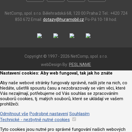
NetComp, spol. s r.o.
Bělehradská 68, 120 00 Praha 2
Tel.: +420 724
850 672
Email:
dotazy@huramobil.cz
Po-Pá 10-18 hod.
Copyright © 1997 - 2026 NetComp, spol. s r.o.
webDesign By:
PESL.NAME
Nastavení cookies: Aby web fungoval, tak jak ho znáte
Aby naše webové stránky fungovaly správně, našli jste na nich, co
hledáte, ušetřili spoustu času a nezobrazovaly se vám věci, které
Vás nezajímají, potřebujeme od Vás souhlas se zpracováním
souborů cookies, tj. malých souborů, které se ukládají ve vašem
prohlížeči.
Odmítnout vše
Podrobné nastavení
Souhlasím
Technické - nezbytně nutné cookies
Tyto cookies jsou nutné pro správné fungování našich webových