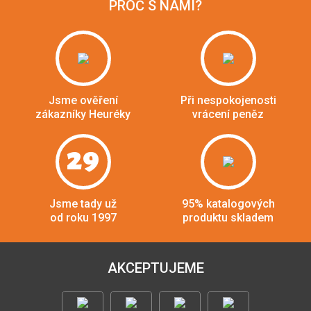
PROČ S NÁMI?
Jsme ověření
Při nespokojenosti
zákazníky Heuréky
vrácení peněz
29
Jsme tady už
95% katalogových
od roku 1997
produktu skladem
AKCEPTUJEME