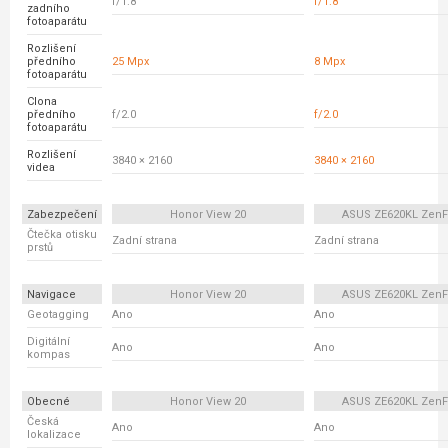
f/1.8
f/1.8
zadního
fotoaparátu
Rozlišení
předního
25 Mpx
8 Mpx
fotoaparátu
Clona
předního
f/2.0
f/2.0
fotoaparátu
Rozlišení
3840 × 2160
3840 × 2160
videa
Zabezpečení
Honor View 20
ASUS ZE620KL ZenF
Čtečka otisku
Zadní strana
Zadní strana
prstů
Navigace
Honor View 20
ASUS ZE620KL ZenF
Geotagging
Ano
Ano
Digitální
Ano
Ano
kompas
Obecné
Honor View 20
ASUS ZE620KL ZenF
Česká
Ano
Ano
lokalizace