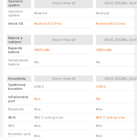
Operační
Honor View 20
ASUS ZE620KL ZenF
systém
Operační
Android
Android
systém
Verze OS
Android 9.0 (Pie)
Android 8.0 (Oreo)
Baterie a
Honor View 20
ASUS ZE620KL ZenF
nabíjení
Kapacita
4000 mAh
3300 mAh
baterie
Vyměnitelná
Ne
Ne
baterie
Konektivita
Honor View 20
ASUS ZE620KL ZenF
Systémový
USB-C
USB-C
konektor
Infračervený
Ano
Ne
port
Bluetooth
Ano
Ano
Wi-Fi
802.11 a/b/g/n/ac
802.11 a/b/g/n/ac
NFC
Ano
Ano
Konektor jack
Ano
Ano