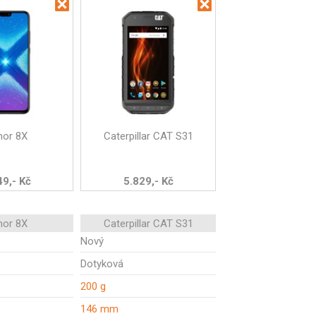
nor 8X
Caterpillar CAT S31
49,- Kč
5.829,- Kč
nor 8X
Caterpillar CAT S31
Nový
Dotyková
200 g
146 mm