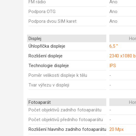
FM rádio
Ano
Podpora OTG
Ano
Podpora dvou SIM karet
Ano
Displej
Ho
Úhlopříčka displeje
6,5 "
Rozlišení displeje
2340 x1080 
Technologie displeje
IPS
Poměr velikosti displeje k tělu
-
Tvar výřezu v displeji
-
Fotoaparát
Ho
Počet objektivů zadního fotoaparátu
-
Počet objektivů předního fotoaparátu
-
Rozlišení hlavního zadního fotoaparátu
20 Mpx