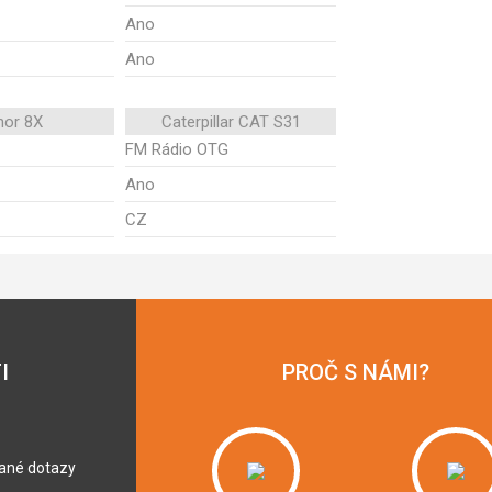
Ano
Ano
nor 8X
Caterpillar CAT S31
FM Rádio OTG
Ano
CZ
I
PROČ S NÁMI?
dané dotazy