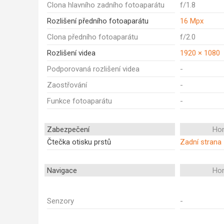
Clona hlavního zadního fotoaparátu
f/1.8
Rozlišení předního fotoaparátu
16 Mpx
Clona předního fotoaparátu
f/2.0
Rozlišení videa
1920 × 1080
Podporovaná rozlišení videa
-
Zaostřování
-
Funkce fotoaparátu
-
Zabezpečení
Ho
Čtečka otisku prstů
Zadní strana
Navigace
Ho
Senzory
-