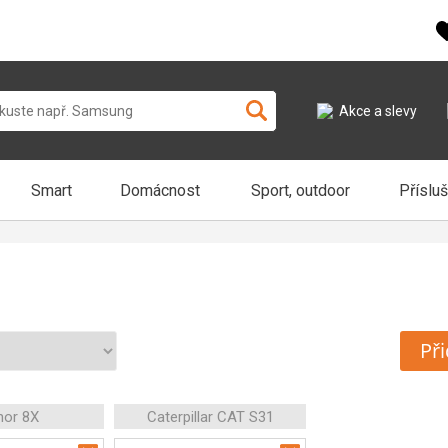
Akce a slevy
Smart
Domácnost
Sport, outdoor
Příslu
Při
nor 8X
Caterpillar CAT S31