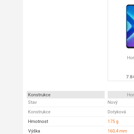
Ho
7.8
Konstrukce
Ho
Stav
Nový
Konstrukce
Dotyková
Hmotnost
175 g
Výška
160,4 mm