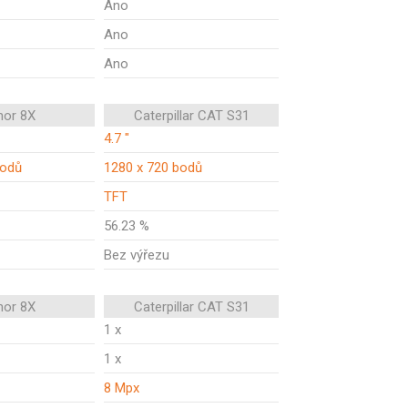
Ano
Ano
Ano
nor 8X
Caterpillar CAT S31
4.7 "
bodů
1280 x 720 bodů
TFT
56.23 %
Bez výřezu
nor 8X
Caterpillar CAT S31
1 x
1 x
8 Mpx