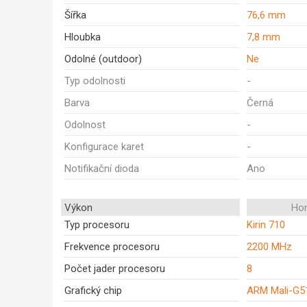
Šířka
76,6 mm
Hloubka
7,8 mm
Odolné (outdoor)
Ne
Typ odolnosti
-
Barva
Černá
Odolnost
-
Konfigurace karet
-
Notifikační dioda
Ano
Výkon
Ho
Typ procesoru
Kirin 710
Frekvence procesoru
2200 MHz
Počet jader procesoru
8
Grafický chip
ARM Mali-G5