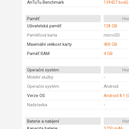
AnTuTu Benchmark
139427 bodů
Paměť
Ho
Uživatelská paměť
128 GB
Paměťová karta
microSD
Maximální velikost karty
400 GB
Paměť RAM
4 GB
Operační systém
Ho
Mobilní služby
-
Operační systém
Android
Verze OS
Android 8.1 (
Nadstavba
-
Baterie a nabíjení
Ho
Kapacita baterie
3750 mAh