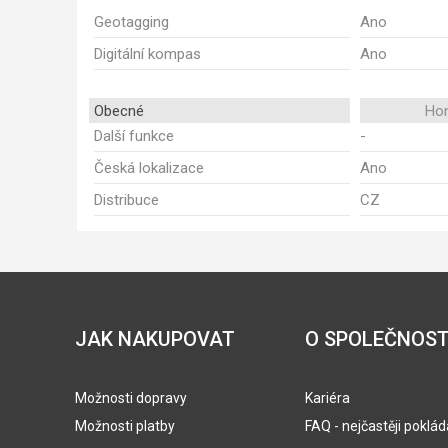
Geotagging
Ano
Digitální kompas
Ano
Obecné
Ho
Další funkce
-
Česká lokalizace
Ano
Distribuce
CZ
JAK NAKUPOVAT
O SPOLEČNOST
Možnosti dopravy
Kariéra
Možnosti platby
FAQ - nejčastěji poklá