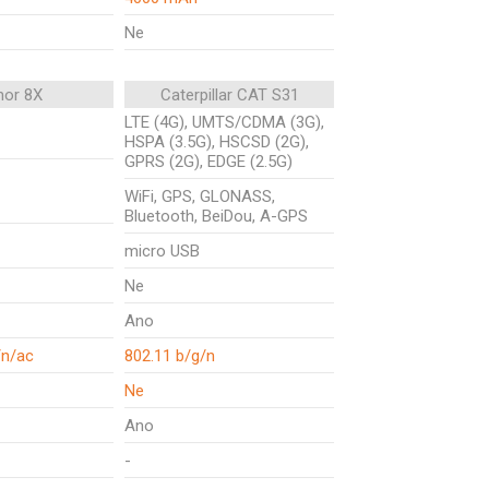
Ne
nor 8X
Caterpillar CAT S31
LTE (4G), UMTS/CDMA (3G),
HSPA (3.5G), HSCSD (2G),
GPRS (2G), EDGE (2.5G)
WiFi, GPS, GLONASS,
Bluetooth, BeiDou, A-GPS
micro USB
Ne
Ano
/n/ac
802.11 b/g/n
Ne
Ano
-