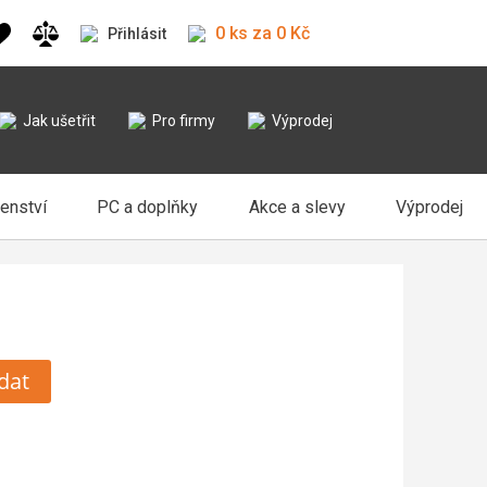
0 ks za 0 Kč
Přihlásit
Jak ušetřit
Pro firmy
Výprodej
šenství
PC a doplňky
Akce a slevy
Výprodej
dat