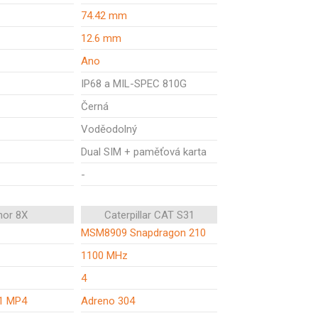
74.42 mm
12.6 mm
Ano
IP68 a MIL-SPEC 810G
Černá
Voděodolný
Dual SIM + paměťová karta
-
nor 8X
Caterpillar CAT S31
MSM8909 Snapdragon 210
1100 MHz
4
1 MP4
Adreno 304