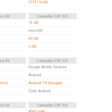
21311 bodů
nor 8X
Caterpillar CAT S31
16 GB
microSD
64 GB
2 GB
nor 8X
Caterpillar CAT S31
Google Mobile Services
Android
Oreo)
Android 7.0 (Nougat)
Čistý Android
nor 8X
Caterpillar CAT S31
4000 mAh