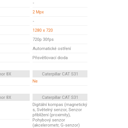
-
2 Mpx
-
1280 x 720
720p 30fps
Automatické ostření
Přisvětlovací dioda
nor 8X
Caterpillar CAT S31
Ne
nor 8X
Caterpillar CAT S31
Digitální kompas (magnetický
s, Světelný senzor, Senzor
přiblížení (proximity),
Pohybový senzor
(akcelerometr, G-senzor)