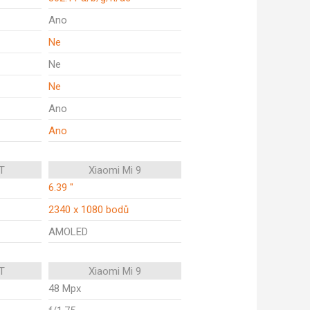
Ano
Ne
Ne
Ne
Ano
Ano
T
Xiaomi Mi 9
6.39 "
2340 x 1080 bodů
AMOLED
T
Xiaomi Mi 9
48 Mpx