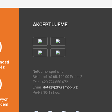
AKCEPTUJEME
nosti
něz
NetComp, spol. s r.o.
Bělehradská 68, 120 00 Praha 2
Tel.: +420 724 850 672
Email:
dotazy@huramobil.cz
Po-Pá 10-18 hod.
ových
adem