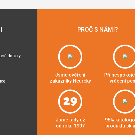
I
PROČ S NÁMI?
dané dotazy
Jsme ověření
Při nespokoje
zákazníky Heuréky
vrácení pe
uce
29
Jsme tady už
95% katalog
od roku 1997
produktu skl