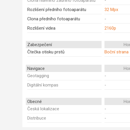
Clona hlavního zadního fotoaparátu
-
Rozlišení předního fotoaparátu
32 Mpx
Clona předního fotoaparátu
-
Rozlišení videa
2160p
Zabezpečení
Ho
Čtečka otisku prstů
Boční strana
Navigace
Ho
Geotagging
-
Digitální kompas
-
Obecné
Ho
Česká lokalizace
-
Distribuce
-