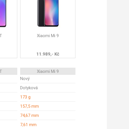
T
Xiaomi Mi 9
11.989,- Kč
T
Xiaomi Mi 9
Nový
Dotyková
173 g
157,5 mm
74,67 mm
7,61 mm