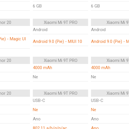
6 GB
6 GB
nor 20
Xiaomi Mi 9T PRO
Xiaomi Mi 9
Android
Android
Pie) - Magic UI
Android 9.0 (Pie) - MIUI 10
Android 9.0 (Pie) - 
nor 20
Xiaomi Mi 9T PRO
Xiaomi Mi 9
4000 mAh
4000 mAh
Ne
Ne
nor 20
Xiaomi Mi 9T PRO
Xiaomi Mi 9
USB-C
USB-C
Ne
Ne
Ano
Ano
802.11 a/b/g/n/ac
Ano