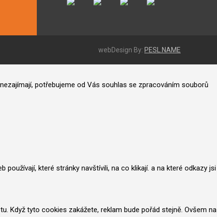
webDesign By:
PESL.NAME
ás nezajímají, potřebujeme od Vás souhlas se zpracováním souborů
užívají, které stránky navštívili, na co klikají. a na které odkazy jsi
netu. Když tyto cookies zakážete, reklam bude pořád stejně. Ovšem na