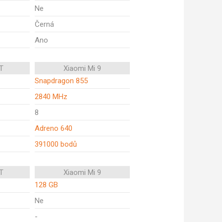
Ne
Černá
Ano
T
Xiaomi Mi 9
Snapdragon 855
2840 MHz
8
Adreno 640
391000 bodů
T
Xiaomi Mi 9
128 GB
Ne
-