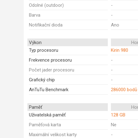
Odolné (outdoor)
-
Barva
-
Notifikační dioda
Ano
Výkon
Ho
Typ procesoru
Kirin 980
Frekvence procesoru
-
Počet jader procesoru
-
Grafický chip
-
AnTuTu Benchmark
286000 bodů
Paměť
Ho
Uživatelská paměť
128 GB
Paměťová karta
Ne
Maximální velikost karty
-