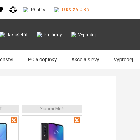
0 ks za 0 Kč
Přihlásit
Jak ušetřit
Pro firmy
Výprodej
šenství
PC a doplňky
Akce a slevy
Výprodej
T
Xiaomi Mi 9