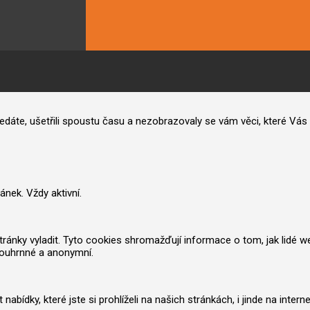
hledáte, ušetřili spoustu času a nezobrazovaly se vám věci, které V
nek. Vždy aktivní.
nky vyladit. Tyto cookies shromažďují informace o tom, jak lidé web po
souhrnné a anonymní.
ídky, které jste si prohlíželi na našich stránkách, i jinde na inter