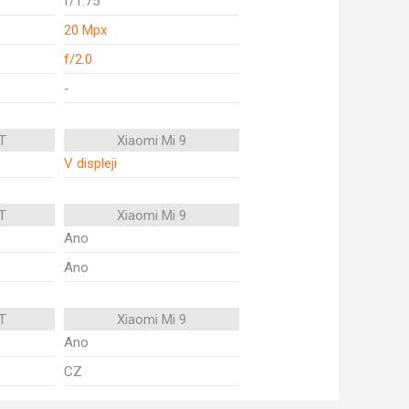
f/1.75
20 Mpx
f/2.0
-
T
Xiaomi Mi 9
V displeji
T
Xiaomi Mi 9
Ano
Ano
T
Xiaomi Mi 9
Ano
CZ