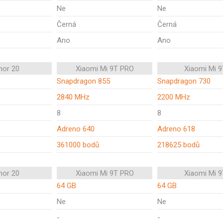
Ne
Ne
Černá
Černá
Ano
Ano
nor 20
Xiaomi Mi 9T PRO
Xiaomi Mi 9
Snapdragon 855
Snapdragon 730
2840 MHz
2200 MHz
8
8
Adreno 640
Adreno 618
361000 bodů
218625 bodů
nor 20
Xiaomi Mi 9T PRO
Xiaomi Mi 9
64 GB
64 GB
Ne
Ne
-
-