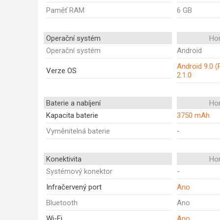
Paměť RAM
6 GB
Operační systém
Ho
Operační systém
Android
Android 9.0 (
Verze OS
2.1.0
Baterie a nabíjení
Ho
Kapacita baterie
3750 mAh
Vyměnitelná baterie
-
Konektivita
Ho
Systémový konektor
-
Infračervený port
Ano
Bluetooth
Ano
Wi-Fi
Ano