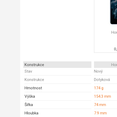
Ho
0
Konstrukce
Ho
Stav
Nový
Konstrukce
Dotyková
Hmotnost
174 g
Výška
154.3 mm
Šířka
74 mm
Hloubka
7.9 mm