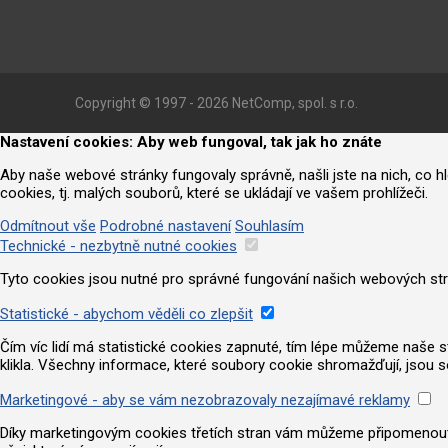
Copyright © 1997 - 2026 NetComp, spol. s r.o.
Nastavení cookies: Aby web fungoval, tak jak ho znáte
Aby naše webové stránky fungovaly správně, našli jste na nich, co 
cookies, tj. malých souborů, které se ukládají ve vašem prohlížeči.
Odmítnout vše
Podrobné nastavení
Souhlasím
Technické - nezbytně nutné cookies
Tyto cookies jsou nutné pro správné fungování našich webových strá
Statistické - abychom věděli co zlepšit
Čím víc lidí má statistické cookies zapnuté, tím lépe můžeme naše strá
klikla. Všechny informace, které soubory cookie shromažďují, jsou 
Marketingové - aby se vám nezobrazovaly nezajímavé reklamy
Díky marketingovým cookies třetích stran vám můžeme připomenout nab