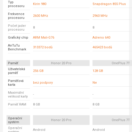
Typ
Kirin 980
Snapdragon 855 Plus
procesoru
Frekvence
2600 MHz
2960 MHz
procesoru
Počet jader
8
8
procesoru
Grafický chip
ARM Mali-G76
Adreno 640
AnTuTu
313372 bodů
465423 bodů
Benchmark
Paměť
Honor 20 Pro
OnePlus 7T
Uživatelská
256 GB
128 GB
paměť
Paměťová
bez podpory
Ne
karta
Maximální
-
-
velikost karty
Paměť RAM
8 GB
8 GB
Operační
Honor 20 Pro
OnePlus 7T
systém
Operační
Android
Android
systém