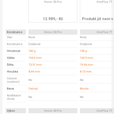
Honor 20 Pro
OnePlus 7T
12.989,- Kč
Produkt již není v
Konstrukce
Honor 20 Pro
OnePlus 7T
Stav
Nový
Nový
Konstrukce
Dotyková
Dotyková
Hmotnost
182 g
190 g
Výška
154,6 mm
160.9 mm
Šířka
73,97 mm
74.44 mm
Hloubka
8,44 mm
8.13 mm
Odolné
Ne
Ne
(outdoor)
Barva
Fialová
Modrá
Notifikační
Ne
Ne
dioda
Výkon
Honor 20 Pro
OnePlus 7T