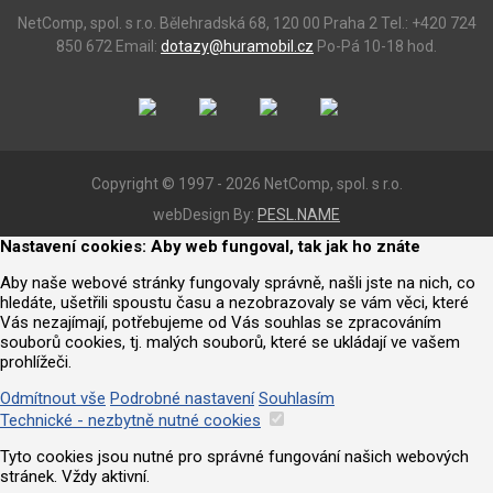
NetComp, spol. s r.o.
Bělehradská 68, 120 00 Praha 2
Tel.: +420 724
850 672
Email:
dotazy@huramobil.cz
Po-Pá 10-18 hod.
Copyright © 1997 - 2026 NetComp, spol. s r.o.
webDesign By:
PESL.NAME
Nastavení cookies: Aby web fungoval, tak jak ho znáte
Aby naše webové stránky fungovaly správně, našli jste na nich, co
hledáte, ušetřili spoustu času a nezobrazovaly se vám věci, které
Vás nezajímají, potřebujeme od Vás souhlas se zpracováním
souborů cookies, tj. malých souborů, které se ukládají ve vašem
prohlížeči.
Odmítnout vše
Podrobné nastavení
Souhlasím
Technické - nezbytně nutné cookies
Tyto cookies jsou nutné pro správné fungování našich webových
stránek. Vždy aktivní.