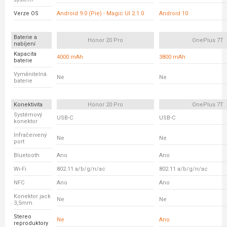
Verze OS
Android 9.0 (Pie) - Magic UI 2.1.0
Android 10
Baterie a
Honor 20 Pro
OnePlus 7T
nabíjení
Kapacita
4000 mAh
3800 mAh
baterie
Vyměnitelná
Ne
Ne
baterie
Konektivita
Honor 20 Pro
OnePlus 7T
Systémový
USB-C
USB-C
konektor
Infračervený
Ne
Ne
port
Bluetooth
Ano
Ano
Wi-Fi
802.11 a/b/g/n/ac
802.11 a/b/g/n/ac
NFC
Ano
Ano
Konektor jack
Ne
Ne
3,5mm
Stereo
Ne
Ano
reproduktory