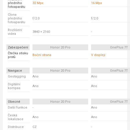
předního
32 Mpx
16 Mpx
fotoaparátu
Clona
předního
f/2.0
f/2.0
fotoaparátu
Rozlišení
3840 × 2160
-
videa
Zabezpečení
Honor 20 Pro
OnePlus 7T
Čtečka otisku
Boční strana
V displeji
prstů
Navigace
Honor 20 Pro
OnePlus 7T
Geotagging
Ano
Ano
Digitální
Ano
Ano
kompas
Obecné
Honor 20 Pro
OnePlus 7T
Další funkce
-
Ano
Česká
Ano
Ano
lokalizace
Distribuce
CZ
-