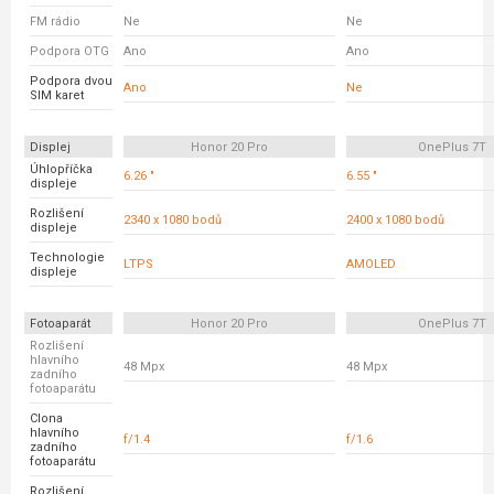
FM rádio
Ne
Ne
Podpora OTG
Ano
Ano
Podpora dvou
Ano
Ne
SIM karet
Displej
Honor 20 Pro
OnePlus 7T
Úhlopříčka
6.26 "
6.55 "
displeje
Rozlišení
2340 x 1080 bodů
2400 x 1080 bodů
displeje
Technologie
LTPS
AMOLED
displeje
Fotoaparát
Honor 20 Pro
OnePlus 7T
Rozlišení
hlavního
48 Mpx
48 Mpx
zadního
fotoaparátu
Clona
hlavního
f/1.4
f/1.6
zadního
fotoaparátu
Rozlišení