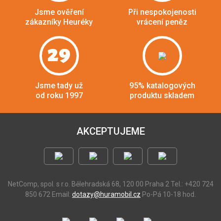
Jsme ověření
Při nespokojenosti
zákazníky Heuréky
vrácení peněz
29
Jsme tady už
95% katalogových
od roku 1997
produktu skladem
AKCEPTUJEME
NetComp, spol. s r.o.
Bělehradská 68, 120 00 Praha 2
Tel.: +420 724
850 672
Email:
dotazy@huramobil.cz
Po-Pá 10-18 hod.