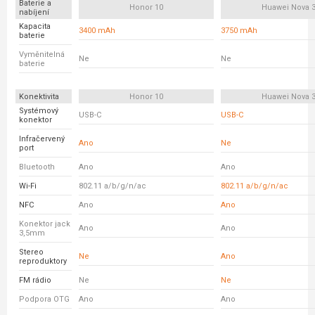
Baterie a
Honor 10
Huawei Nova 
nabíjení
Kapacita
3400 mAh
3750 mAh
baterie
Vyměnitelná
Ne
Ne
baterie
Konektivita
Honor 10
Huawei Nova 
Systémový
USB-C
USB-C
konektor
Infračervený
Ano
Ne
port
Bluetooth
Ano
Ano
Wi-Fi
802.11 a/b/g/n/ac
802.11 a/b/g/n/ac
NFC
Ano
Ano
Konektor jack
Ano
Ano
3,5mm
Stereo
Ne
Ano
reproduktory
FM rádio
Ne
Ne
Podpora OTG
Ano
Ano