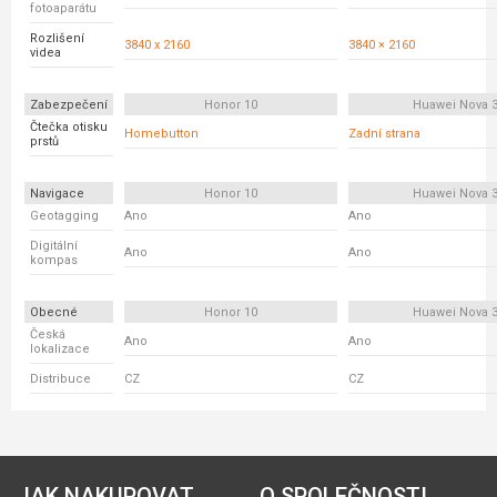
fotoaparátu
Rozlišení
3840 x 2160
3840 × 2160
videa
Zabezpečení
Honor 10
Huawei Nova 
Čtečka otisku
Homebutton
Zadní strana
prstů
Navigace
Honor 10
Huawei Nova 
Geotagging
Ano
Ano
Digitální
Ano
Ano
kompas
Obecné
Honor 10
Huawei Nova 
Česká
Ano
Ano
lokalizace
Distribuce
CZ
CZ
JAK NAKUPOVAT
O SPOLEČNOSTI