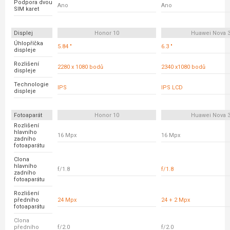
Podpora dvou
Ano
Ano
SIM karet
Displej
Honor 10
Huawei Nova 
Úhlopříčka
5.84 "
6.3 "
displeje
Rozlišení
2280 x 1080 bodů
2340 x1080 bodů
displeje
Technologie
IPS
IPS LCD
displeje
Fotoaparát
Honor 10
Huawei Nova 
Rozlišení
hlavního
16 Mpx
16 Mpx
zadního
fotoaparátu
Clona
hlavního
f/1.8
f/1.8
zadního
fotoaparátu
Rozlišení
předního
24 Mpx
24 + 2 Mpx
fotoaparátu
Clona
předního
f/2.0
f/2.0