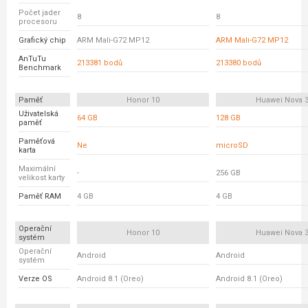
Počet jader
8
8
procesoru
Grafický chip
ARM Mali-G72 MP12
ARM Mali-G72 MP12
AnTuTu
213381 bodů
213380 bodů
Benchmark
Paměť
Honor 10
Huawei Nova 
Uživatelská
64 GB
128 GB
paměť
Paměťová
Ne
microSD
karta
Maximální
-
256 GB
velikost karty
Paměť RAM
4 GB
4 GB
Operační
Honor 10
Huawei Nova 
systém
Operační
Android
Android
systém
Verze OS
Android 8.1 (Oreo)
Android 8.1 (Oreo)