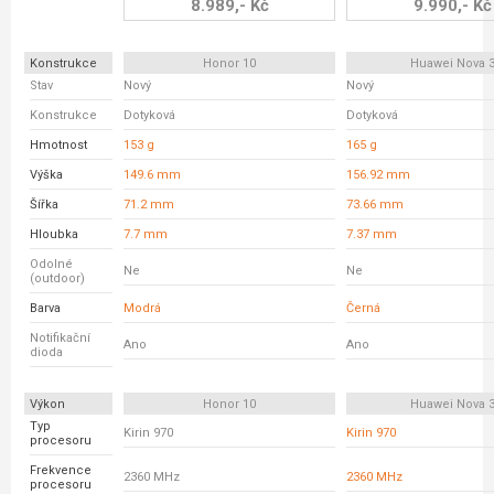
8.989,- Kč
9.990,- Kč
Konstrukce
Honor 10
Huawei Nova 
Stav
Nový
Nový
Konstrukce
Dotyková
Dotyková
Hmotnost
153 g
165 g
Výška
149.6 mm
156.92 mm
Šířka
71.2 mm
73.66 mm
Hloubka
7.7 mm
7.37 mm
Odolné
Ne
Ne
(outdoor)
Barva
Modrá
Černá
Notifikační
Ano
Ano
dioda
Výkon
Honor 10
Huawei Nova 
Typ
Kirin 970
Kirin 970
procesoru
Frekvence
2360 MHz
2360 MHz
procesoru