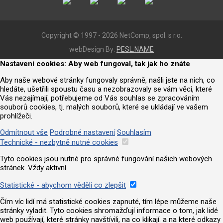
Copyright © 1997 - 2026 NetComp, spol. s r.o.
webDesign By:
PESL.NAME
Nastavení cookies: Aby web fungoval, tak jak ho znáte
Aby naše webové stránky fungovaly správně, našli jste na nich, co
hledáte, ušetřili spoustu času a nezobrazovaly se vám věci, které
Vás nezajímají, potřebujeme od Vás souhlas se zpracováním
souborů cookies, tj. malých souborů, které se ukládají ve vašem
prohlížeči.
Odmítnout vše
Podrobné nastavení
Souhlasím
Technické - nezbytně nutné cookies
Tyto cookies jsou nutné pro správné fungování našich webových
stránek. Vždy aktivní.
Statistické - abychom věděli co zlepšit
Čím víc lidí má statistické cookies zapnuté, tím lépe můžeme naše
stránky vyladit. Tyto cookies shromažďují informace o tom, jak lidé
web používají, které stránky navštívili, na co klikají. a na které odkazy