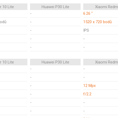
 10 Lite
Huawei P30 Lite
Xiaomi Redm
-
6.26 "
bodů
-
1520 x 720 bodů
-
IPS
-
-
-
-
 10 Lite
Huawei P30 Lite
Xiaomi Redm
-
-
-
-
-
12 Mpx
-
f/2.2
-
-
-
-