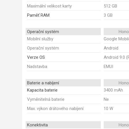
Maximální velikost karty
512 GB
Paměť RAM
3 GB
Operační systém
Honor
Mobilní služby
Google Mobil
Operační systém
Android
Verze OS
Android 9.0 (
Nadstavba
EMUI
Baterie a nabíjení
Honor
Kapacita baterie
3400 mAh
Vyměnitelná baterie
Ne
Max. výkon drátového nabíjení
10 W
Konektivita
Honor