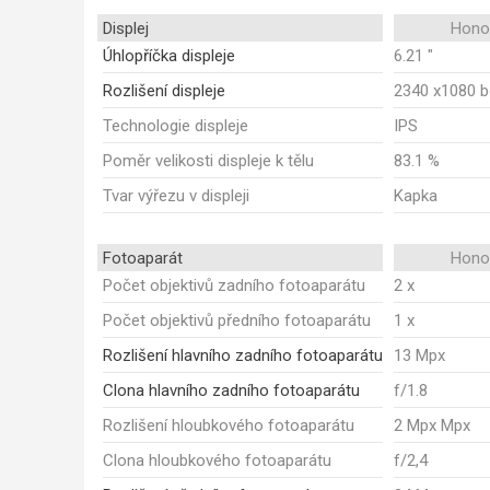
Displej
Honor
Úhlopříčka displeje
6.21 "
Rozlišení displeje
2340 x1080 
Technologie displeje
IPS
Poměr velikosti displeje k tělu
83.1 %
Tvar výřezu v displeji
Kapka
Fotoaparát
Honor
Počet objektivů zadního fotoaparátu
2 x
Počet objektivů předního fotoaparátu
1 x
Rozlišení hlavního zadního fotoaparátu
13 Mpx
Clona hlavního zadního fotoaparátu
f/1.8
Rozlišení hloubkového fotoaparátu
2 Mpx Mpx
Clona hloubkového fotoaparátu
f/2,4