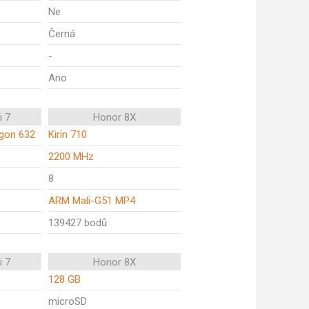
Ne
Černá
-
Ano
i 7
Honor 8X
gon 632
Kirin 710
2200 MHz
8
ARM Mali-G51 MP4
139427 bodů
i 7
Honor 8X
128 GB
microSD