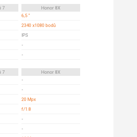
i 7
Honor 8X
6,5 "
2340 x1080 bodů
IPS
-
-
i 7
Honor 8X
-
-
20 Mpx
f/1.8
-
-