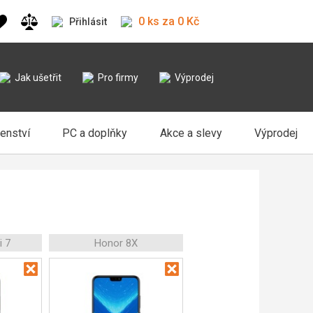
0 ks za 0 Kč
Přihlásit
Jak ušetřit
Pro firmy
Výprodej
šenství
PC a doplňky
Akce a slevy
Výprodej
i 7
Honor 8X