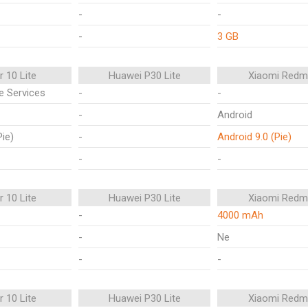
-
-
-
3 GB
 10 Lite
Huawei P30 Lite
Xiaomi Redm
e Services
-
-
-
Android
Pie)
-
Android 9.0 (Pie)
-
-
 10 Lite
Huawei P30 Lite
Xiaomi Redm
-
4000 mAh
-
Ne
-
-
 10 Lite
Huawei P30 Lite
Xiaomi Redm