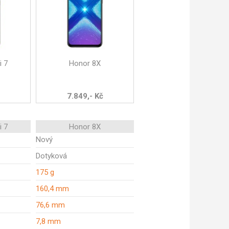
i 7
Honor 8X
7.849,- Kč
i 7
Honor 8X
Nový
Dotyková
175 g
160,4 mm
76,6 mm
7,8 mm