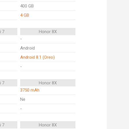
400 GB
4 GB
i 7
Honor 8X
-
Android
Android 8.1 (Oreo)
-
i 7
Honor 8X
3750 mAh
Ne
-
i 7
Honor 8X