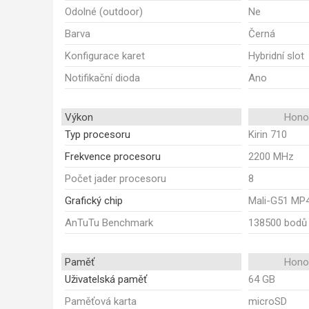
Odolné (outdoor)
Ne
Barva
Černá
Konfigurace karet
Hybridní slot
Notifikační dioda
Ano
Výkon
Honor
Typ procesoru
Kirin 710
Frekvence procesoru
2200 MHz
Počet jader procesoru
8
Grafický chip
Mali-G51 MP
AnTuTu Benchmark
138500 bodů
Paměť
Honor
Uživatelská paměť
64 GB
Paměťová karta
microSD