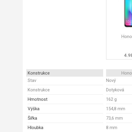
Honor
4.9
Konstrukce
Honor
Stav
Nový
Konstrukce
Dotyková
Hmotnost
162 g
Výška
154,8 mm
Šířka
73,6 mm
Hloubka
8 mm