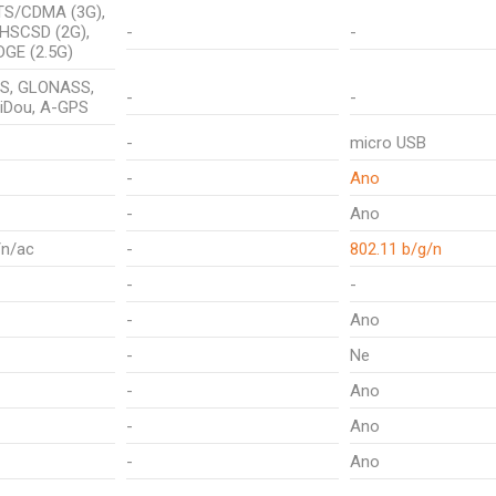
TS/CDMA (3G),
 HSCSD (2G),
-
-
DGE (2.5G)
PS, GLONASS,
-
-
eiDou, A-GPS
-
micro USB
-
Ano
-
Ano
/n/ac
-
802.11 b/g/n
-
-
-
Ano
-
Ne
-
Ano
-
Ano
-
Ano