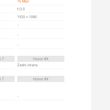
16 Mpx
f/2.0
1920 × 1080
-
-
-
i 7
Honor 8X
Zadní strana
i 7
Honor 8X
-