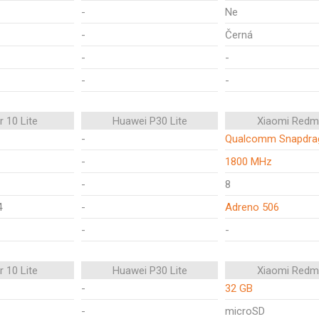
-
Ne
-
Černá
-
-
-
-
 10 Lite
Huawei P30 Lite
Xiaomi Redm
-
Qualcomm Snapdra
-
1800 MHz
-
8
4
-
Adreno 506
-
-
 10 Lite
Huawei P30 Lite
Xiaomi Redm
-
32 GB
-
microSD