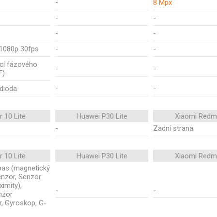
-
8 Mpx
-
-
-
-
1080p 30fps
-
-
kcí fázového
-
-
F)
 dioda
-
-
 10 Lite
Huawei P30 Lite
Xiaomi Redm
-
Zadní strana
 10 Lite
Huawei P30 Lite
Xiaomi Redm
mpas (magnetický
enzor, Senzor
ximity),
-
-
nzor
r, Gyroskop, G-