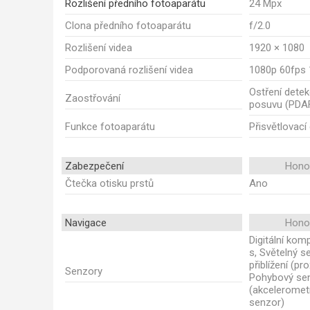
Rozlišení předního fotoaparátu
24 Mpx
Clona předního fotoaparátu
f/2.0
Rozlišení videa
1920 × 1080
Podporovaná rozlišení videa
1080p 60fps 
Ostření dete
Zaostřování
posuvu (PDA
Funkce fotoaparátu
Přisvětlovací
Zabezpečení
Honor
Čtečka otisku prstů
Ano
Navigace
Honor
Digitální ko
s, Světelný s
přiblížení (pro
Senzory
Pohybový se
(akceleromet
senzor)