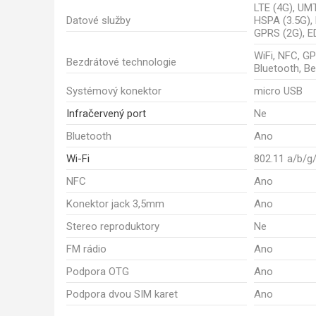
LTE (4G), UM
Datové služby
HSPA (3.5G),
GPRS (2G), E
WiFi, NFC, G
Bezdrátové technologie
Bluetooth, B
Systémový konektor
micro USB
Infračervený port
Ne
Bluetooth
Ano
Wi-Fi
802.11 a/b/g
NFC
Ano
Konektor jack 3,5mm
Ano
Stereo reproduktory
Ne
FM rádio
Ano
Podpora OTG
Ano
Podpora dvou SIM karet
Ano