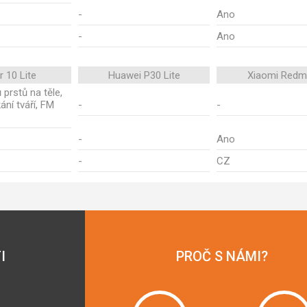
-
Ano
-
Ano
 10 Lite
Huawei P30 Lite
Xiaomi Redm
 prstů na těle,
ní tváří, FM
-
-
-
Ano
-
CZ
I
PROČ S NÁMI?