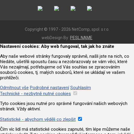
Copyright © 1997 - 2026 NetComp, spol. s r.o.
webDesign By:
PESL.NAME
Nastavení cookies: Aby web fungoval, tak jak ho znáte
Aby naše webové stránky fungovaly správně, našli jste na nich, co
hledáte, ušetřili spoustu času a nezobrazovaly se vám věci, které
Vás nezajímají, potřebujeme od Vás souhlas se zpracováním
souborů cookies, tj. malých souborů, které se ukládají ve vašem
prohlížeči.
Odmítnout vše
Podrobné nastavení
Souhlasím
Technické - nezbytně nutné cookies
Tyto cookies jsou nutné pro správné fungování našich webových
stránek. Vždy aktivní.
Statistické - abychom věděli co zlepšit
Čím víc lidí má statistické cookies zapnuté, tím lépe můžeme naše