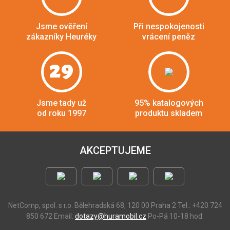
Jsme ověření
Při nespokojenosti
zákazníky Heuréky
vrácení peněz
29
Jsme tady už
95% katalogových
od roku 1997
produktu skladem
AKCEPTUJEME
NetComp, spol. s r.o.
Bělehradská 68, 120 00 Praha 2
Tel.: +420 724
850 672
Email:
dotazy@huramobil.cz
Po-Pá 10-18 hod.