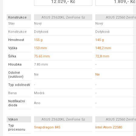
12.029,- Kč
1.809,- Kč
Konstrukce
ASUS ZS620KL ZenFone 5z
ASUS Z2560 ZenFo
Stav
Nový
Nový
Konstrukce
Dotyková
Dotyková
Hmotnost
155 g
145 g
Výška
153 mm
148,2 mm
Šířka
75.65 mm
72,8 mm
Hloubka
7.85 mm
-
Odolné
Ne
Ne
(outdoor)
Typ odolnosti
-
-
Barva
Modrá
-
Notifikační
Ano
-
dioda
Výkon
ASUS ZS620KL ZenFone 5z
ASUS Z2560 ZenFo
Typ
Snapdragon 845
Intel Atom Z2580
procesoru