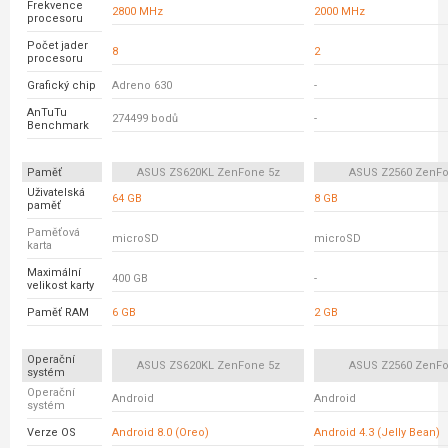
Frekvence
2800 MHz
2000 MHz
procesoru
Počet jader
8
2
procesoru
Grafický chip
Adreno 630
-
AnTuTu
274499 bodů
-
Benchmark
Paměť
ASUS ZS620KL ZenFone 5z
ASUS Z2560 ZenFo
Uživatelská
64 GB
8 GB
paměť
Paměťová
microSD
microSD
karta
Maximální
400 GB
-
velikost karty
Paměť RAM
6 GB
2 GB
Operační
ASUS ZS620KL ZenFone 5z
ASUS Z2560 ZenFo
systém
Operační
Android
Android
systém
Verze OS
Android 8.0 (Oreo)
Android 4.3 (Jelly Bean)