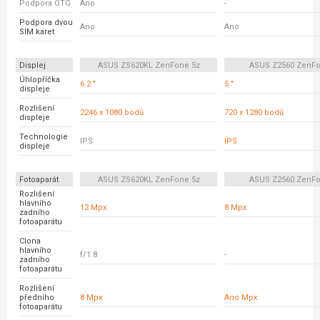
Podpora OTG
Ano
-
Podpora dvou
Ano
Ano
SIM karet
Displej
ASUS ZS620KL ZenFone 5z
ASUS Z2560 ZenFo
Úhlopříčka
6.2 "
5 "
displeje
Rozlišení
2246 x 1080 bodů
720 x 1280 bodů
displeje
Technologie
IPS
IPS
displeje
Fotoaparát
ASUS ZS620KL ZenFone 5z
ASUS Z2560 ZenFo
Rozlišení
hlavního
12 Mpx
8 Mpx
zadního
fotoaparátu
Clona
hlavního
f/1.8
-
zadního
fotoaparátu
Rozlišení
předního
8 Mpx
Ano Mpx
fotoaparátu