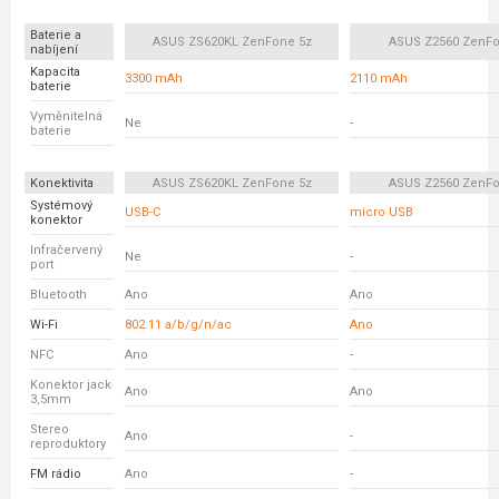
Baterie a
ASUS ZS620KL ZenFone 5z
ASUS Z2560 ZenFo
nabíjení
Kapacita
3300 mAh
2110 mAh
baterie
Vyměnitelná
Ne
-
baterie
Konektivita
ASUS ZS620KL ZenFone 5z
ASUS Z2560 ZenFo
Systémový
USB-C
micro USB
konektor
Infračervený
Ne
-
port
Bluetooth
Ano
Ano
Wi-Fi
802.11 a/b/g/n/ac
Ano
NFC
Ano
-
Konektor jack
Ano
Ano
3,5mm
Stereo
Ano
-
reproduktory
FM rádio
Ano
-