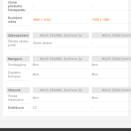
Clona
předního
-
-
fotoaparátu
Rozlišení
3840 × 2160
1920 x 1080
videa
Zabezpečení
ASUS ZS620KL ZenFone 5z
ASUS Z2560 ZenFo
Čtečka otisku
Zadní strana
-
prstů
Navigace
ASUS ZS620KL ZenFone 5z
ASUS Z2560 ZenFo
Geotagging
Ano
Ano
Digitální
Ano
Ano
kompas
Obecné
ASUS ZS620KL ZenFone 5z
ASUS Z2560 ZenFo
Česká
Ano
Ano
lokalizace
Distribuce
CZ
-