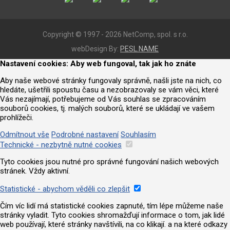
Copyright © 1997 - 2026 NetComp, spol. s r.o.
webDesign By:
PESL.NAME
Nastavení cookies: Aby web fungoval, tak jak ho znáte
Aby naše webové stránky fungovaly správně, našli jste na nich, co
hledáte, ušetřili spoustu času a nezobrazovaly se vám věci, které
Vás nezajímají, potřebujeme od Vás souhlas se zpracováním
souborů cookies, tj. malých souborů, které se ukládají ve vašem
prohlížeči.
Odmítnout vše
Podrobné nastavení
Souhlasím
Technické - nezbytně nutné cookies
Tyto cookies jsou nutné pro správné fungování našich webových
stránek. Vždy aktivní.
Statistické - abychom věděli co zlepšit
Čím víc lidí má statistické cookies zapnuté, tím lépe můžeme naše
stránky vyladit. Tyto cookies shromažďují informace o tom, jak lidé
web používají, které stránky navštívili, na co klikají. a na které odkazy