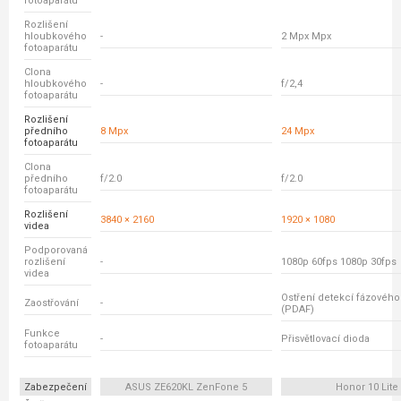
fotoaparátu
Rozlišení
hloubkového
-
2 Mpx Mpx
fotoaparátu
Clona
hloubkového
-
f/2,4
fotoaparátu
Rozlišení
předního
8 Mpx
24 Mpx
fotoaparátu
Clona
předního
f/2.0
f/2.0
fotoaparátu
Rozlišení
3840 × 2160
1920 × 1080
videa
Podporovaná
rozlišení
-
1080p 60fps 1080p 30fps
videa
Ostření detekcí fázovéh
Zaostřování
-
(PDAF)
Funkce
-
Přisvětlovací dioda
fotoaparátu
Zabezpečení
ASUS ZE620KL ZenFone 5
Honor 10 Lite