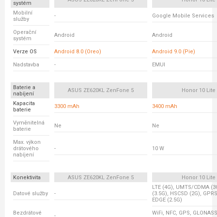
systém
Mobilní
-
Google Mobile Services
služby
Operační
Android
Android
systém
Verze OS
Android 8.0 (Oreo)
Android 9.0 (Pie)
Nadstavba
-
EMUI
Baterie a
ASUS ZE620KL ZenFone 5
Honor 10 Lite
nabíjení
Kapacita
3300 mAh
3400 mAh
baterie
Vyměnitelná
Ne
Ne
baterie
Max. výkon
drátového
-
10 W
nabíjení
Konektivita
ASUS ZE620KL ZenFone 5
Honor 10 Lite
LTE (4G), UMTS/CDMA (3
Datové služby
-
(3.5G), HSCSD (2G), GPRS
EDGE (2.5G)
Bezdrátové
WiFi, NFC, GPS, GLONASS
-