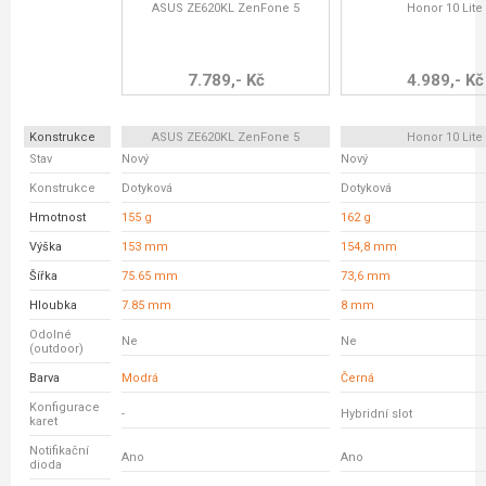
ASUS ZE620KL ZenFone 5
Honor 10 Lite
7.789,- Kč
4.989,- Kč
Konstrukce
ASUS ZE620KL ZenFone 5
Honor 10 Lite
Stav
Nový
Nový
Konstrukce
Dotyková
Dotyková
Hmotnost
155 g
162 g
Výška
153 mm
154,8 mm
Šířka
75.65 mm
73,6 mm
Hloubka
7.85 mm
8 mm
Odolné
Ne
Ne
(outdoor)
Barva
Modrá
Černá
Konfigurace
-
Hybridní slot
karet
Notifikační
Ano
Ano
dioda