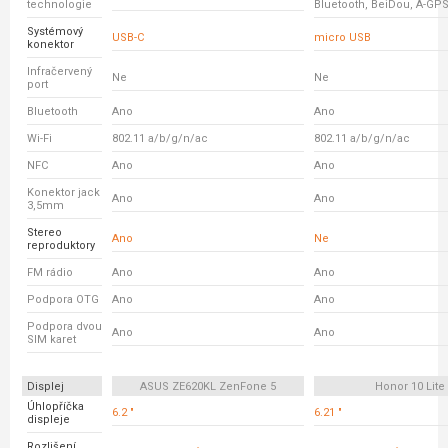
technologie
Bluetooth, BeiDou, A-GP
Systémový
USB-C
micro USB
konektor
Infračervený
Ne
Ne
port
Bluetooth
Ano
Ano
Wi-Fi
802.11 a/b/g/n/ac
802.11 a/b/g/n/ac
NFC
Ano
Ano
Konektor jack
Ano
Ano
3,5mm
Stereo
Ano
Ne
reproduktory
FM rádio
Ano
Ano
Podpora OTG
Ano
Ano
Podpora dvou
Ano
Ano
SIM karet
Displej
ASUS ZE620KL ZenFone 5
Honor 10 Lite
Úhlopříčka
6.2 "
6.21 "
displeje
Rozlišení