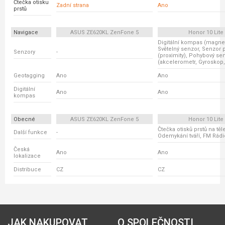
Čtečka otisku
Zadní strana
Ano
prstů
Navigace
ASUS ZE620KL ZenFone 5
Honor 10 Lite
Digitální kompas (magnet
Světelný senzor, Senzor p
Senzory
-
(proximity), Pohybový se
(akcelerometr, Gyroskop,
Geotagging
Ano
Ano
Digitální
Ano
Ano
kompas
Obecné
ASUS ZE620KL ZenFone 5
Honor 10 Lite
Čtečka otisků prstů na těl
Další funkce
-
Odemykání tváří, FM Rádi
Česká
Ano
Ano
lokalizace
Distribuce
CZ
CZ
JAK NAKUPOVAT
O SPOLEČNOSTI