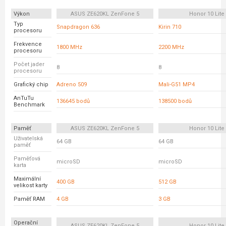
Výkon
ASUS ZE620KL ZenFone 5
Honor 10 Lite
Typ
Snapdragon 636
Kirin 710
procesoru
Frekvence
1800 MHz
2200 MHz
procesoru
Počet jader
8
8
procesoru
Grafický chip
Adreno 509
Mali-G51 MP4
AnTuTu
136645 bodů
138500 bodů
Benchmark
Paměť
ASUS ZE620KL ZenFone 5
Honor 10 Lite
Uživatelská
64 GB
64 GB
paměť
Paměťová
microSD
microSD
karta
Maximální
400 GB
512 GB
velikost karty
Paměť RAM
4 GB
3 GB
Operační
ASUS ZE620KL ZenFone 5
Honor 10 Lite