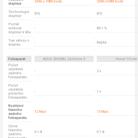
2246 x 1080 bodů
2340 x1080 bodů
displeje
Technologie
IPS
IPS
displeje
Poměr
velikosti
-
83.1 %
displeje k tělu
Tvar výřezu v
-
Kapka
displeji
Fotoaparát
ASUS ZE620KL ZenFone 5
Honor 10 Lite
Počet
objektivů
-
2 x
zadního
fotoaparátu
Počet
objektivů
-
1 x
předního
fotoaparátu
Rozlišení
hlavního
12 Mpx
13 Mpx
zadního
fotoaparátu
Clona
hlavního
f/1.8
f/1.8
zadního