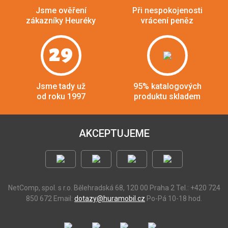
Jsme ověření
Při nespokojenosti
zákazníky Heuréky
vrácení peněz
29
Jsme tady už
95% katalogových
od roku 1997
produktu skladem
AKCEPTUJEME
NetComp, spol. s r.o.
Bělehradská 68, 120 00 Praha 2
Tel.: +420 724
850 672
Email:
dotazy@huramobil.cz
Po-Pá 10-18 hod.