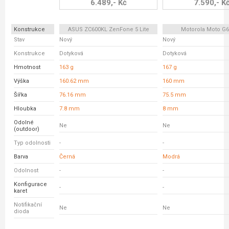
6.489,- Kč
7.590,- K
Konstrukce
ASUS ZC600KL ZenFone 5 Lite
Motorola Moto G6
Stav
Nový
Nový
Konstrukce
Dotyková
Dotyková
Hmotnost
163 g
167 g
Výška
160.62 mm
160 mm
Šířka
76.16 mm
75.5 mm
Hloubka
7.8 mm
8 mm
Odolné
Ne
Ne
(outdoor)
Typ odolnosti
-
-
Barva
Černá
Modrá
Odolnost
-
-
Konfigurace
-
-
karet
Notifikační
Ne
Ne
dioda