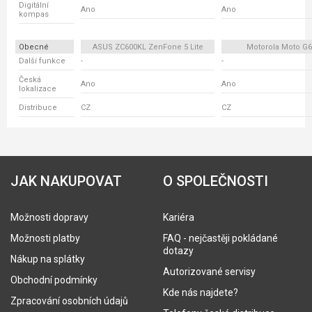
Digitální
Ano
Ano
kompas
Obecné
ASUS ZC600KL ZenFone 5 Lite
Motorola Moto G6
Další funkce
-
-
Česká
Ano
Ano
lokalizace
Distribuce
CZ
CZ
JAK NAKUPOVAT
O SPOLEČNOSTI
Možnosti dopravy
Kariéra
Možnosti platby
FAQ - nejčastěji pokládané
dotazy
Nákup na splátky
Autorizované servisy
Obchodní podmínky
Kde nás najdete?
Zpracování osobních údajů