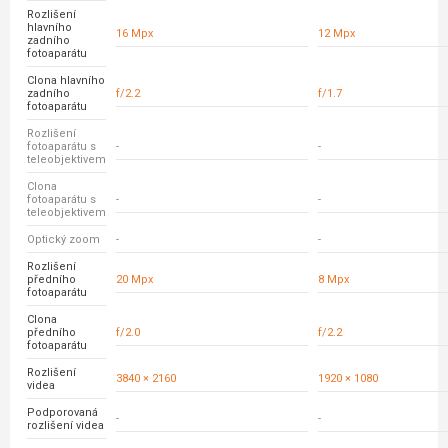
Rozlišení
hlavního
16 Mpx
12 Mpx
zadního
fotoaparátu
Clona hlavního
zadního
f/2.2
f/1.7
fotoaparátu
Rozlišení
fotoaparátu s
-
-
teleobjektivem
Clona
fotoaparátu s
-
-
teleobjektivem
Optický zoom
-
-
Rozlišení
předního
20 Mpx
8 Mpx
fotoaparátu
Clona
předního
f/2.0
f/2.2
fotoaparátu
Rozlišení
3840 × 2160
1920 × 1080
videa
Podporovaná
-
-
rozlišení videa