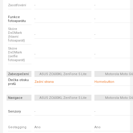
Zaostřování
-
-
Funkce
-
-
fotoaparátu
Skóre
DxOMark
-
-
(hlavní
fotoaparát)
Skóre
DxOMark
-
-
(selfie
fotoaparát)
Zabezpečení
ASUS ZC600KL ZenFone 5 Lite
Motorola Moto G6
Čtečka otisku
Zadní strana
Homebutton
prstů
Navigace
ASUS ZC600KL ZenFone 5 Lite
Motorola Moto G6
Senzory
-
-
Geotagging
Ano
Ano