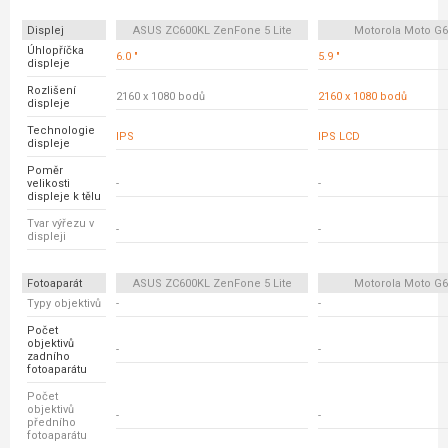
Displej
ASUS ZC600KL ZenFone 5 Lite
Motorola Moto G6
Úhlopříčka
6.0 "
5.9 "
displeje
Rozlišení
2160 x 1080 bodů
2160 x 1080 bodů
displeje
Technologie
IPS
IPS LCD
displeje
Poměr
velikosti
-
-
displeje k tělu
Tvar výřezu v
-
-
displeji
Fotoaparát
ASUS ZC600KL ZenFone 5 Lite
Motorola Moto G6
Typy objektivů
-
-
Počet
objektivů
-
-
zadního
fotoaparátu
Počet
objektivů
-
-
předního
fotoaparátu