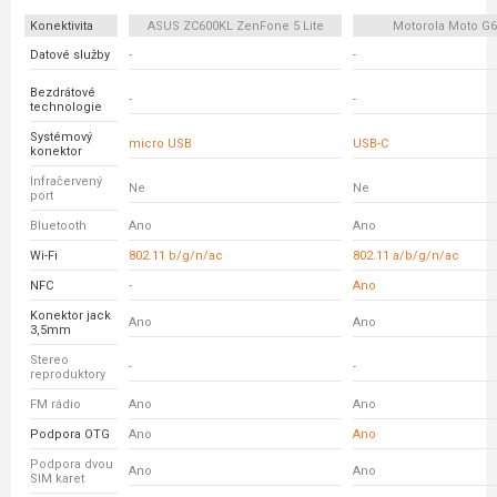
Konektivita
ASUS ZC600KL ZenFone 5 Lite
Motorola Moto G6
Datové služby
-
-
Bezdrátové
-
-
technologie
Systémový
micro USB
USB-C
konektor
Infračervený
Ne
Ne
port
Bluetooth
Ano
Ano
Wi-Fi
802.11 b/g/n/ac
802.11 a/b/g/n/ac
NFC
-
Ano
Konektor jack
Ano
Ano
3,5mm
Stereo
-
-
reproduktory
FM rádio
Ano
Ano
Podpora OTG
Ano
Ano
Podpora dvou
Ano
Ano
SIM karet