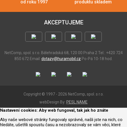
od roku 1997
produktu skladem
AKCEPTUJEME
NetComp, spol. s r.o.
Bělehradská 68, 120 00 Praha 2
Tel.: +420 724
850 672
Email:
dotazy@huramobil.cz
Po-Pá 10-18 hod.
Copyright © 1997 - 2026 NetComp, spol. s r.o.
webDesign By:
PESL.NAME
Nastavení cookies: Aby web fungoval, tak jak ho znáte
Aby naše webové stránky fungovaly správně, našli jste na nich, co
hledáte, ušetřili spoustu času a nezobrazovaly se vám věci, které