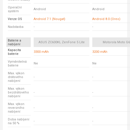
Operační
Android
Android
systém
Verze OS
Android 7.1 (Nougat)
Android 8.0 (Oreo)
Nadstavba
-
-
Baterie a
ASUS ZC600KL ZenFone 5 Lite
Motorola Moto G6
nabíjení
Kapacita
3300 mAh
3200 mAh
baterie
Vyměnitelná
Ne
Ne
baterie
Max. výkon
drátového
-
-
nabíjení
Max. výkon
bezdrátového
-
-
nabíjení
Max. výkon
reverzního
-
-
nabíjení
Doba nabíjení
-
-
na 50 %