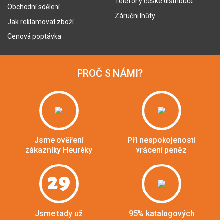
Telefony české distribuce
Obchodní sdělení
Záruční lhůty
Jak reklamovat zboží
Cenová poptávka
PROČ S NÁMI?
Jsme ověření
Při nespokojenosti
zákazníky Heuréky
vrácení peněz
29
Jsme tady už
95% katalogových