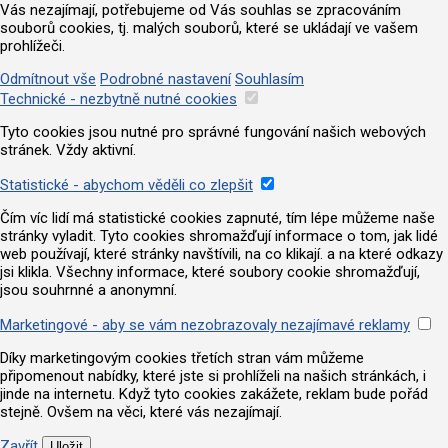
Vás nezajímají, potřebujeme od Vás souhlas se zpracováním
souborů cookies, tj. malých souborů, které se ukládají ve vašem
prohlížeči.
Odmítnout vše
Podrobné nastavení
Souhlasím
Technické - nezbytně nutné cookies
Tyto cookies jsou nutné pro správné fungování našich webových
stránek. Vždy aktivní.
Statistické - abychom věděli co zlepšit
Čím víc lidí má statistické cookies zapnuté, tím lépe můžeme naše
stránky vyladit. Tyto cookies shromažďují informace o tom, jak lidé
web používají, které stránky navštívili, na co klikají. a na které odkazy
jsi klikla. Všechny informace, které soubory cookie shromažďují,
jsou souhrnné a anonymní.
Marketingové - aby se vám nezobrazovaly nezajímavé reklamy
Díky marketingovým cookies třetích stran vám můžeme
připomenout nabídky, které jste si prohlíželi na našich stránkách, i
jinde na internetu. Když tyto cookies zakážete, reklam bude pořád
stejně. Ovšem na věci, které vás nezajímají.
Zavřít
Uložit