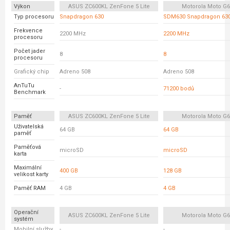
Výkon
ASUS ZC600KL ZenFone 5 Lite
Motorola Moto G6
Typ procesoru
Snapdragon 630
SDM630 Snapdragon 63
Frekvence
2200 MHz
2200 MHz
procesoru
Počet jader
8
8
procesoru
Grafický chip
Adreno 508
Adreno 508
AnTuTu
-
71200 bodů
Benchmark
Paměť
ASUS ZC600KL ZenFone 5 Lite
Motorola Moto G6
Uživatelská
64 GB
64 GB
paměť
Paměťová
microSD
microSD
karta
Maximální
400 GB
128 GB
velikost karty
Paměť RAM
4 GB
4 GB
Operační
ASUS ZC600KL ZenFone 5 Lite
Motorola Moto G6
systém
Mobilní služby
-
-